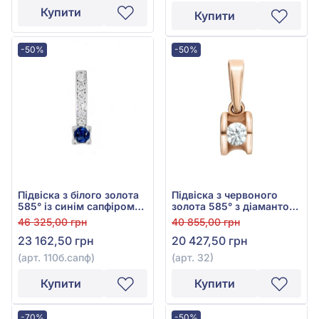
Купити
Купити
-50%
-50%
Підвіска з білого золота
Підвіска з червоного
585° із синім сапфіром
золота 585° з діамантом
0,22ct та діамантами
0,14ct, арт. 32
46 325,00 грн
40 855,00 грн
0,126ct, арт. 110б.сапф
23 162,50 грн
20 427,50 грн
(арт. 110б.сапф)
(арт. 32)
Купити
Купити
-70%
-50%