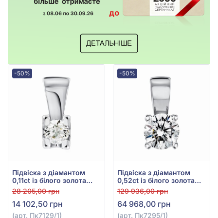
-50%
-50%
Підвіска з діамантом
Підвіска з діамантом
0,11ct із білого золота
0,52ct із білого золота
585°, арт. Пк7129/1
585°, арт. Пк7295/1
28 205,00 грн
129 936,00 грн
14 102,50 грн
64 968,00 грн
(арт. Пк7129/1)
(арт. Пк7295/1)