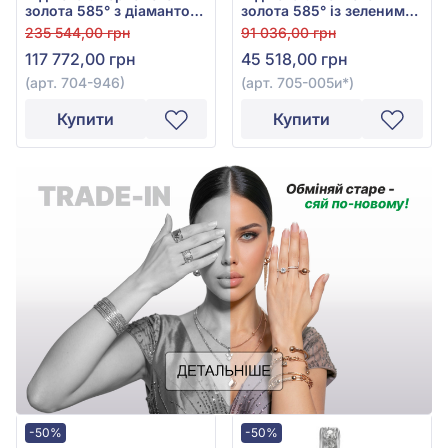
золота 585° з діамантом
золота 585° із зеленим
0,2ct, арт. 704-946
смарагдом 0,27ct та
235 544,00 грн
91 036,00 грн
діамантами 0,21ct, арт.
117 772,00 грн
45 518,00 грн
705-005и*
(арт. 704-946)
(арт. 705-005и*)
Купити
Купити
-50%
-50%