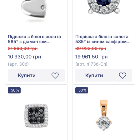
Підвіска з білого золота
Підвіска з білого золота
585° з діамантом
585° із синім сапфіром
0,003ct, арт. 30б
0,19ct та діамантами
21 860,00 грн
39 923,00 грн
0,14ct, арт. п173б-Сп
10 930,00 грн
19 961,50 грн
(арт. 30б)
(арт. п173б-Сп)
Купити
Купити
-50%
-50%