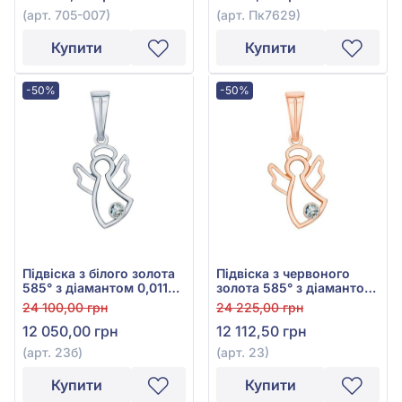
(арт. 705-007)
(арт. Пк7629)
Купити
Купити
-50%
-50%
Підвіска з білого золота
Підвіска з червоного
585° з діамантом 0,011ct,
золота 585° з діамантом
арт. 23б
0,012ct, арт. 23
24 100,00 грн
24 225,00 грн
12 050,00 грн
12 112,50 грн
(арт. 23б)
(арт. 23)
Купити
Купити