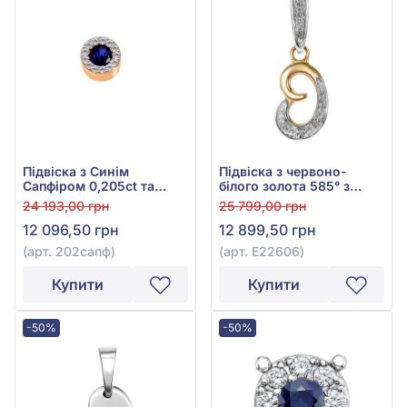
Підвіска з Синім
Підвіска з червоно-
Сапфіром 0,205ct та
білого золота 585° з
Діамантом 0,052ct із
діамантом 0,06ct, арт.
24 193,00 грн
25 799,00 грн
червоного золота 585°,
E22606
12 096,50 грн
12 899,50 грн
арт. 202сапф
(арт. 202сапф)
(арт. E22606)
Купити
Купити
-50%
-50%