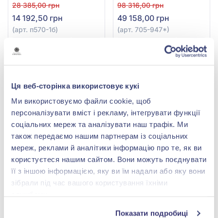
арт. п570-1б
0,17ct, арт. 705-947*
28 385,00 грн
98 316,00 грн
14 192,50 грн
49 158,00 грн
(арт. п570-1б)
(арт. 705-947*)
Купити
Купити
-50%
-50%
Ця веб-сторінка використовує кукі
Ми використовуємо файли cookie, щоб
персоналізувати вміст і рекламу, інтегрувати функції
соціальних мереж та аналізувати наш трафік. Ми
також передаємо нашим партнерам із соціальних
мереж, реклами й аналітики інформацію про те, як ви
користуєтеся нашим сайтом. Вони можуть поєднувати
Підвіска з Зеленим
Підвіска з білого золота
її з іншою інформацією, яку ви їм надали або яку вони
Смарагдом 0,63ct та
585° з діамантом 0,17ct,
зібрали під час вашого користування їхніми
Діамантами 0,31ct із
арт. 705-947
189 316,00 грн
112 148,00 грн
червоного золота 585°,
службами.
94 658,00 грн
56 074,00 грн
арт. 705-292и
(арт. 705-292и)
(арт. 705-947^)
Показати подробиці