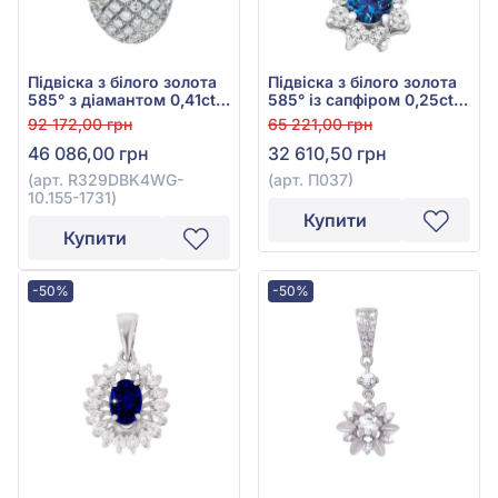
Підвіска з білого золота
Підвіска з білого золота
585° з діамантом 0,41ct,
585° із сапфіром 0,25ct
арт. R329DBK4WG-
та діамантом 0,18ct, арт.
92 172,00 грн
65 221,00 грн
10.155-1731
П037
46 086,00 грн
32 610,50 грн
(арт. R329DBK4WG-
(арт. П037)
10.155-1731)
Купити
Купити
-50%
-50%