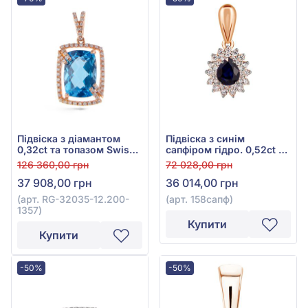
Підвіска з діамантом
Підвіска з синім
0,32ct та топазом Swiss
сапфіром гідро. 0,52ct та
Blue 6,5ct із червоного
діамантами 0,338ct із
126 360,00 грн
72 028,00 грн
золота 585°, арт. RG-
червоного золота 585°,
37 908,00 грн
36 014,00 грн
32035-12.200-1357
арт. 158сапф
(арт. RG-32035-12.200-
(арт. 158сапф)
1357)
Купити
Купити
-50%
-50%