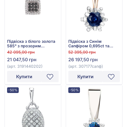
Підвіска з білого золота
Підвіска з Синім
585° з прозорим
Сапфіром 0,695ct та
діамантом 0,1ct та
Діамантом 0,096ct із
42 095,00 грн
52 395,00 грн
чорним діамантом
червоного золота 585°,
21 047,50 грн
26 197,50 грн
0,13ct, арт. 3191440202
арт. 307177сапф
(арт. 3191440202)
(арт. 307177сапф)
Купити
Купити
-50%
-50%