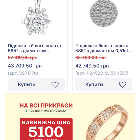
Підвіска з білого золота
Підвіска з білого золота
585° з діамантом
585° з діамантом 0,51ct,
0,363ct, арт. 307177б
арт. P24520-9.155-1557
87 419,00 грн
85 499,00 грн
43 709,50 грн
42 749,50 грн
(арт. 307177б)
(арт. P24520-9.155-1557)
Купити
Купити