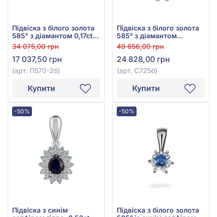
Підвіска з білого золота
Підвіска з білого золота
585° з діамантом 0,17ct,
585° з діамантом
арт. П570-2б
0,062ct, арт. С725б
34 075,00 грн
49 656,00 грн
17 037,50 грн
24 828,00 грн
(арт. П570-2б)
(арт. С725б)
Купити
Купити
-50%
-50%
Підвіска з синім
Підвіска з білого золота