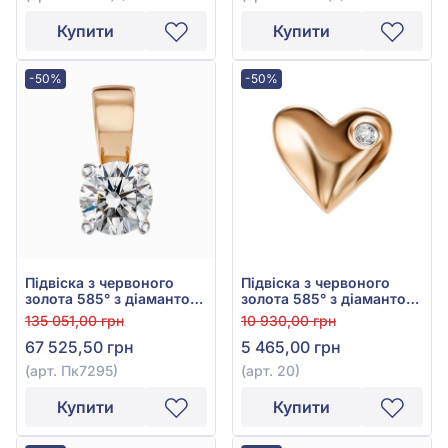
Купити
Купити
-50%
-50%
Підвіска з червоного
Підвіска з червоного
золота 585° з діамантом
золота 585° з діамантом
0,52ct, арт. Пк7295
0,007ct, арт. 20
135 051,00 грн
10 930,00 грн
67 525,50 грн
5 465,00 грн
(арт. Пк7295)
(арт. 20)
Купити
Купити