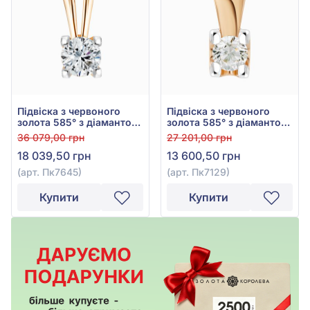
Підвіска з червоного
Підвіска з червоного
золота 585° з діамантом
золота 585° з діамантом
0,18ct, арт. Пк7645
0,11ct, арт. Пк7129
36 079,00 грн
27 201,00 грн
18 039,50 грн
13 600,50 грн
(арт. Пк7645)
(арт. Пк7129)
Купити
Купити