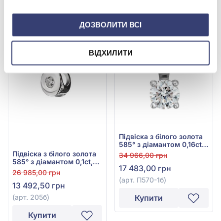
Купити
Купити
ДОЗВОЛИТИ ВСІ
-50%
-50%
ВІДХИЛИТИ
Підвіска з білого золота
585° з діамантом 0,16ct,
арт. П570-1б
Підвіска з білого золота
34 966,00 грн
585° з діамантом 0,1ct,
17 483,00 грн
арт. 205б
26 985,00 грн
(арт. П570-1б)
13 492,50 грн
(арт. 205б)
Купити
Купити