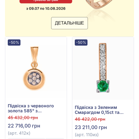
-50%
-50%
Підвіска з червоного
Підвіска з Зеленим
золота 585° з
Смарагдом 0,15ct та
коричневим діамантом
Діамантом 0,124ct із
45 432,00 грн
46 422,00 грн
0,105ct, арт. 412к
червоно-білого золота
22 716,00 грн
23 211,00 грн
585°, арт. 110из
(арт. 412к)
(арт. 110из)