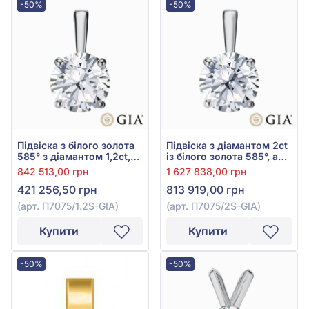
-50%
-50%
Підвіска з білого золота
Підвіска з діамантом 2ct
585° з діамантом 1,2ct,
із білого золота 585°, арт.
арт. П7075/1.2S-GIA
П7075/2S-GIA
842 513,00 грн
1 627 838,00 грн
421 256,50 грн
813 919,00 грн
(арт. П7075/1.2S-GIA)
(арт. П7075/2S-GIA)
Купити
Купити
-50%
-50%