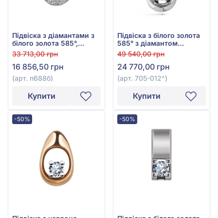
Підвіска з діамантами з
Підвіска з білого золота
білого золота 585°,
585° з діамантом
Діамант 0,15ct, арт.
0,075ct, арт. 705-012^
33 713,00 грн
49 540,00 грн
п688б
16 856,50 грн
24 770,00 грн
(арт. п688б)
(арт. 705-012^)
Купити
Купити
-50%
-50%