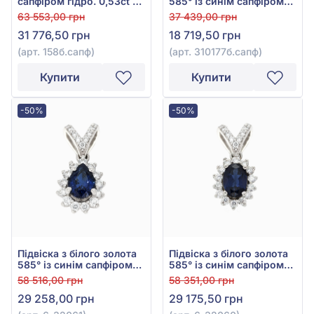
сапфіром гідро. 0,53ct та
585° із синім сапфіром
діамантами 0,252ct із
0,155ct та діамантами
63 553,00 грн
37 439,00 грн
білого золота 585°, арт.
0,084ct, арт.
31 776,50 грн
18 719,50 грн
158б.сапф
310177б.сапф
(арт. 158б.сапф)
(арт. 310177б.сапф)
Купити
Купити
-50%
-50%
Підвіска з білого золота
Підвіска з білого золота
585° із синім сапфіром
585° із синім сапфіром
0,49ct та діамантами
0,52ct та діамантами
58 516,00 грн
58 351,00 грн
0,24ct, арт. 6-32061
0,23ct, арт. 6-32060
29 258,00 грн
29 175,50 грн