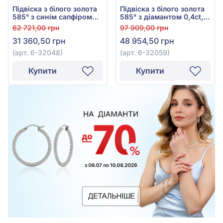
Підвіска з білого золота
Підвіска з білого золота
585° з синім сапфіром
585° з діамантом 0,4ct,
0,42ct та діамантами
арт. 6-32059
62 721,00 грн
97 909,00 грн
0,23ct, арт. 6-32048
31 360,50 грн
48 954,50 грн
(арт. 6-32048)
(арт. 6-32059)
Купити
Купити