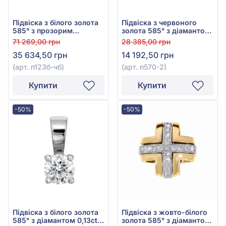
Підвіска з білого золота
Підвіска з червоного
585° з прозорим
золота 585° з діамантом
діамантом 0,096ct та
0,13ct, арт. п570-2
71 269,00 грн
28 385,00 грн
чорним діамантом
35 634,50 грн
14 192,50 грн
0,239ct, арт. п123б-чб
(арт. п123б-чб)
(арт. п570-2)
Купити
Купити
-50%
-50%
Підвіска з білого золота
Підвіска з жовто-білого
585° з діамантом 0,13ct,
золота 585° з діамантом