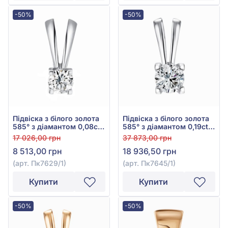
-50%
-50%
Підвіска з білого золота
Підвіска з білого золота
585° з діамантом 0,08ct,
585° з діамантом 0,19ct,
арт. Пк7629/1
арт. Пк7645/1
17 026,00 грн
37 873,00 грн
8 513,00 грн
18 936,50 грн
(арт. Пк7629/1)
(арт. Пк7645/1)
Купити
Купити
-50%
-50%