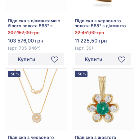
Підвіска з діамантами з
Підвіска з червоного
білого золота 585° з
золота 585° з діамантом
діамантом 0,16ct, арт.
0,003ct, арт. 30
207 152,00 грн
22 451,00 грн
705-946
103 576,00 грн
11 225,50 грн
(арт. 705-946^)
(арт. 30)
Купити
Купити
-50%
-50%
Підвіска з червоного
Підвіска з жовтого