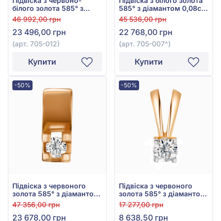
Підвіска з червоно-
Підвіска з білого золота
білого золота 585° з
585° з діамантом 0,08ct,
діамантом 0,08ct, арт.
арт. 705-007
46 992,00 грн
45 536,00 грн
705-012
23 496,00 грн
22 768,00 грн
(арт. 705-012)
(арт. 705-007^)
Купити
Купити
-50%
-50%
Підвіска з червоного
Підвіска з червоного
золота 585° з діамантом
золота 585° з діамантом
0,08ct, арт. 705-007
0,08ct, арт. Пк7629
47 356,00 грн
17 277,00 грн
23 678,00 грн
8 638,50 грн