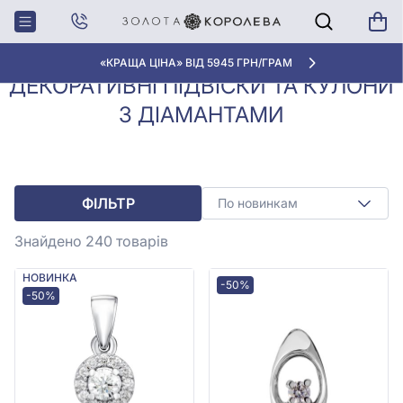
Кулони, Підвіски з
Декоративні підвіски та
Головна
діамантами
кулони з діамантами
«КРАЩА ЦІНА» ВІД 5945 ГРН/ГРАМ
ДЕКОРАТИВНІ ПІДВІСКИ ТА КУЛОНИ
З ДІАМАНТАМИ
ФІЛЬТР
По новинкам
Знайдено 240
товарів
НОВИНКА
-50%
-50%