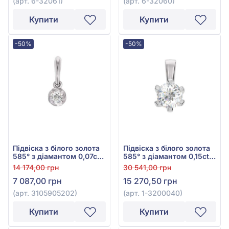
(арт. 6-32061)
(арт. 6-32060)
Купити
Купити
-50%
-50%
Підвіска з білого золота
Підвіска з білого золота
585° з діамантом 0,07ct,
585° з діамантом 0,15ct,
арт. 3105905202
арт. 1-3200040
14 174,00 грн
30 541,00 грн
7 087,00 грн
15 270,50 грн
(арт. 3105905202)
(арт. 1-3200040)
Купити
Купити