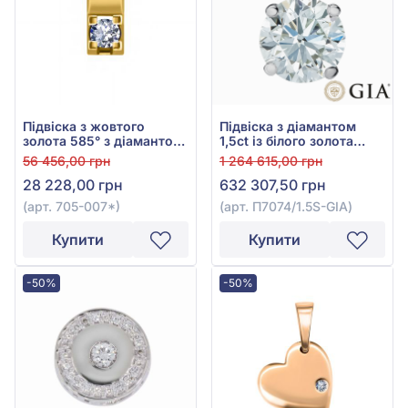
Підвіска з жовтого
Підвіска з діамантом
золота 585° з діамантом
1,5ct із білого золота
0,09ct, арт. 705-007*
585°, арт. П7074/1.5S-GIA
56 456,00 грн
1 264 615,00 грн
28 228,00 грн
632 307,50 грн
(арт. 705-007*)
(арт. П7074/1.5S-GIA)
Купити
Купити
-50%
-50%