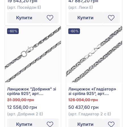
19 543,20 грн
47 887,20 грн
(арт. Посейдон Е)
(арт. Лики Е)
Купити
Купити
-60%
-60%
Ланцюжок "Добриня" зі
Ланцюжок «Гладіатор»
срібла 925°, арт.
зі срібла 925°, арт.
Добриня 2 Е
Гладиатор 2 с Е
31 390,00 грн
126 094,00 грн
12 556,00 грн
50 437,60 грн
(арт. Добриня 2 Е)
(арт. Гладиатор 2 с Е)
Купити
Купити