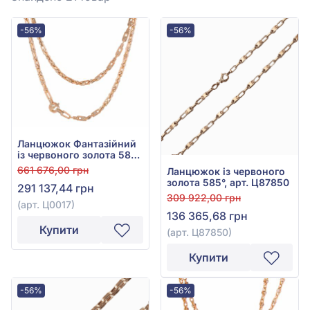
-56%
-56%
Ланцюжок Фантазійний
із червоного золота 585°,
арт. Ц0017
661 676,00 грн
Ланцюжок із червоного
золота 585°, арт. Ц87850
291 137,44 грн
309 922,00 грн
(арт. Ц0017)
136 365,68 грн
Купити
(арт. Ц87850)
Купити
-56%
-56%