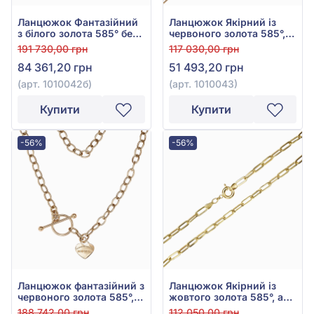
Ланцюжок Фантазійний
Ланцюжок Якірний із
з білого золота 585° без
червоного золота 585°,
вставки, арт. 1010042б
арт. 1010043
191 730,00 грн
117 030,00 грн
84 361,20 грн
51 493,20 грн
(арт. 1010042б)
(арт. 1010043)
Купити
Купити
-56%
-56%
Ланцюжок фантазійний з
Ланцюжок Якірний із
червоного золота 585°,
жовтого золота 585°, арт.
арт. 1010042
1010043ж
188 742,00 грн
112 050,00 грн