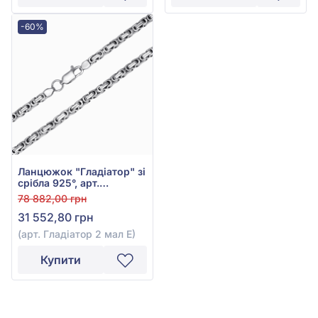
-60%
Ланцюжок "Гладіатор" зі
срібла 925°, арт.
Гладіатор 2 мал Е
78 882,00 грн
31 552,80 грн
(арт. Гладіатор 2 мал Е)
Купити