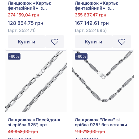
Ланцюжок «Картьє
Ланцюжок «Картьє
фантазійний» із
фантазійний» із
червоного золота 585°
червоно-білого золота
274 159,04 грн
355 637,47 грн
без вставки, арт. 352471
585° без вставки, арт.
128 854,75 грн
167 149,61 грн
352469р
(арт. 352471)
(арт. 352469р)
Купити
Купити
-60%
-60%
Ланцюжок «Посейдон»
Ланцюжок "Лики" зі
зі срібла 925°, арт.
срібла 925° без вставки,
Посейдон Е
арт. Лики Е
48 858,00 грн
119 718,00 грн