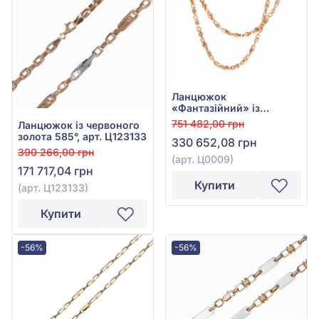
Ланцюжок
«Фантазійний» із
червоного золота 585°,
751 482,00 грн
Ланцюжок із червоного
арт. Ц0009
золота 585°, арт. Ц123133
330 652,08 грн
390 266,00 грн
(арт. Ц0009)
171 717,04 грн
Купити
(арт. Ц123133)
Купити
-56%
-56%