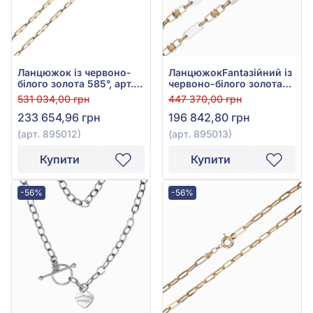
Ланцюжок із червоно-
ЛанцюжокFantазійний із
білого золота 585°, арт.
червоно-білого золота
895012
585°, без вставки, арт.
531 034,00 грн
447 370,00 грн
895013
233 654,96 грн
196 842,80 грн
(арт. 895012)
(арт. 895013)
Купити
Купити
-56%
-56%