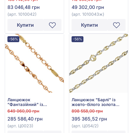
83 046,48 грн
49 302,00 грн
(арт. 1010042)
(арт. 1010043ж)
Купити
Купити
-56%
-56%
Ланцюжок
Ланцюжок "Барлі" із
"Фантазійний" із
жовто-білого золота
червоно-білого золота
585°, арт. Ц054/2
649 060,00 грн
898 558,00 грн
585°, арт. Ц0023
285 586,40 грн
395 365,52 грн
(арт. Ц0023)
(арт. Ц054/2)