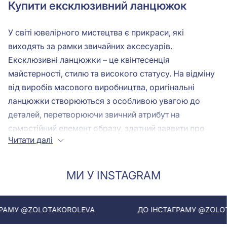
Купити ексклюзивний ланцюжок
У світі ювелірного мистецтва є прикраси, які
виходять за рамки звичайних аксесуарів.
Ексклюзивні ланцюжки – це квінтесенція
майстерності, стилю та високого статусу. На відміну
від виробів масового виробництва, оригінальні
ланцюжки створюються з особливою увагою до
деталей, перетворюючи звичний атрибут на
самостійний елемент образу, здатний заявити про
Читати далі
бездоганний смак свого власника.
Рішення купити ланцюжок преміального сегмента –
це не просто шопінг, а важлива інвестиція у власний
МИ У INSTAGRAM
стиль. Ексклюзивні золоті вироби завжди цінуються
вище, оскільки поєднують у собі високу пробу
@ZOLOTAKOROLEVA
металу та унікальну художню цінність.
ДО ІНСТАГРАМУ @ZOLOTAKORO
Багато клієнтів запитують: де саме варто купити