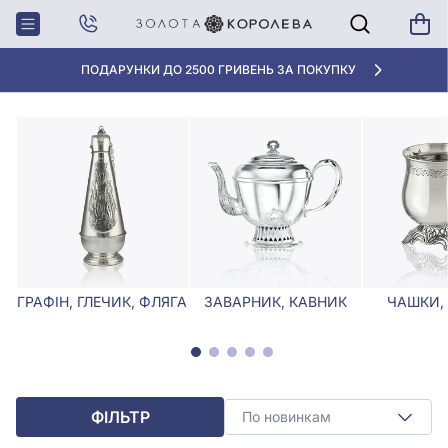
Головна
Столове срібло
Столове срібло з листям
СТОЛОВЕ СРІБЛО З ЛИСТЯМ
ПОДАРУНКИ ДО 2500 ГРИВЕНЬ ЗА ПОКУПКУ
ГРАФІН, ГЛЕЧИК, ФЛЯГА
ЗАВАРНИК, КАВНИК
ЧАШКИ,
ФІЛЬТР
По новинкам