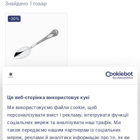
Знайдено 1
товар
-20%
Чайна ложка
"Папоротник" зі срібла
925°, арт. Ложка 140
18 563,00 грн
Ця веб-сторінка використовує кукі
Папоротник
14 850,40 грн
Ми використовуємо файли cookie, щоб
(арт. Ложка 140
персоналізувати вміст і рекламу, інтегрувати функції
Папоротник)
соціальних мереж та аналізувати наш трафік. Ми
Купити
також передаємо нашим партнерам із соціальних
мереж, реклами й аналітики інформацію про те, як ви