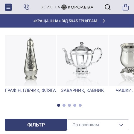
Головна
Столове срібло
Дитячі срібні виделки
ДИТЯЧІ СРІБНІ ВИДЕЛКИ
«КРАЩА ЦІНА» ВІД 5945 ГРН/ГРАМ
ГРАФІН, ГЛЕЧИК, ФЛЯГА
ЗАВАРНИК, КАВНИК
ЧАШКИ,
ФІЛЬТР
По новинкам