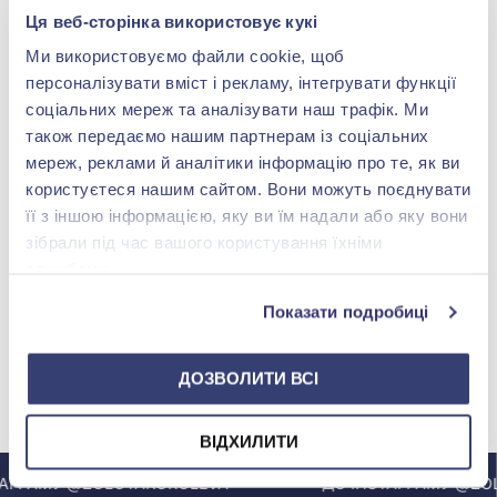
Ця веб-сторінка використовує кукі
Срібна дитяча вилка - ідеальний
Ми використовуємо файли cookie, щоб
подарунок малюкові
персоналізувати вміст і рекламу, інтегрувати функції
соціальних мереж та аналізувати наш трафік. Ми
Традиція, підносити дитині цінні подарунки зі срібла,
також передаємо нашим партнерам із соціальних
має досить давню історію. Адже всім добре відомо,
мереж, реклами й аналітики інформацію про те, як ви
користуєтеся нашим сайтом. Вони можуть поєднувати
що благородний метал здатний вбивати
її з іншою інформацією, яку ви їм надали або яку вони
хвороботворні бактерії, а також знезаражувати їжу і
зібрали під час вашого користування їхніми
напої. Сьогодні дитяча срібна вилка перестала бути
службами.
недоступною розкішшю. Предмет сервірування
столу став щоденним аксесуаром, що підкреслює
Показати подробиці
Читати далі
турботу про малюка з боку батьків і родичів, а також
прививающим йому хороший смак.
ДОЗВОЛИТИ ВСІ
МИ У INSTAGRAM
Екскурс в історію срібної виделки
ВІДХИЛИТИ
ГРАМУ @ZOLOTAKOROLEVA
ДО ІНСТАГРАМУ @ZOL