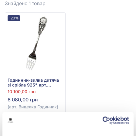
Знайдено 1
товар
-20%
Годинник-вилка дитяча
зі срібла 925°, арт.
Виделка Годинник
10 100,00 грн
8 080,00 грн
(арт. Виделка Годинник)
Купити