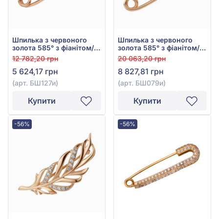
Шпилька з червоного
Шпилька з червоного
золота 585° з фіанітом/
золота 585° з фіанітом/
куб.цирконієм, арт.
куб.цирконієм, арт.
12 782,20 грн
20 063,20 грн
БШ127и
БШ079и
5 624,17 грн
8 827,81 грн
(арт. БШ127и)
(арт. БШ079и)
Купити
Купити
-56%
-56%