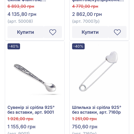
куб.цирконієм, арт.
арт. 70007р
6 893,00 грн
4 770,00 грн
50008
4 135,80 грн
2 862,00 грн
(арт. 50008)
(арт. 70007р)
Купити
Купити
-40%
-40%
Сувенір зі срібла 925°
Шпилька зі срібла 925°
без вставки, арт. 9001
без вставки, арт. 7160р
1 926,00 грн
1 251,00 грн
1 155,60 грн
750,60 грн
(арт. 9001)
(арт. 7160р)