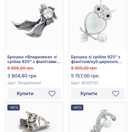
Брошка «Владилена» зі
Брошка зі срібла 925° з
срібла 925° з фіанітами,
фіанітом/куб.цирконієм,
арт. Владилена
перлами, перламутром
6 508,00 грн
8 595,00 грн
та чорним фіанітом/
3 904,80 грн
5 157,00 грн
куб.цирконієм, арт.
800013
(арт. Владилена)
(арт. 800013)
Купити
Купити
-40%
-40%