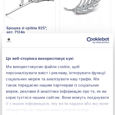
Брошка зі срібла 925°,
арт. 7124р
6 138,00 грн
Брошка зі срібла 925° з
фіанітом/куб.цирконієм,
3 682,80 грн
арт. 7105р
4 522,00 грн
(арт. 7124р)
2 713,20 грн
Ця веб-сторінка використовує кукі
Купити
(арт. 7105р)
Ми використовуємо файли cookie, щоб
Купити
персоналізувати вміст і рекламу, інтегрувати функції
соціальних мереж та аналізувати наш трафік. Ми
-40%
-40%
також передаємо нашим партнерам із соціальних
мереж, реклами й аналітики інформацію про те, як ви
користуєтеся нашим сайтом. Вони можуть поєднувати
її з іншою інформацією, яку ви їм надали або яку вони
зібрали під час вашого користування їхніми