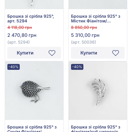
Брошка зі срібла 925°,
Брошка зі срібла 925° з
арт. 5294
Містик Фіанітом/
куб.цирконієм та
4 118,00 грн
8 850,00 грн
Фіанітом/куб.цирконієм,
2 470,80 грн
5 310,00 грн
арт. 50036
(арт. 5294)
(арт. 50036)
Купити
Купити
-40%
-40%
Брошка зі срібла 925° з
Брошка зі срібла 925° з
Синім Фіанітом/
фіанітом/куб.цирконієм,