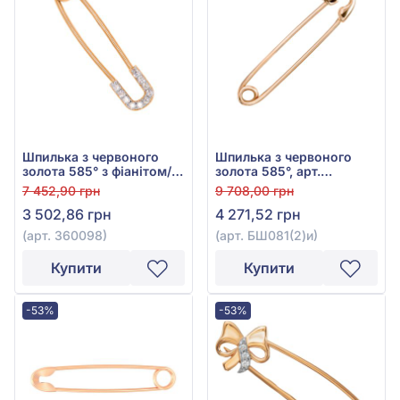
Шпилька з червоного
Шпилька з червоного
золота 585° з фіанітом/
золота 585°, арт.
куб.цирконієм, арт.
БШ081(2)и
7 452,90 грн
9 708,00 грн
360098
3 502,86 грн
4 271,52 грн
(арт. 360098)
(арт. БШ081(2)и)
Купити
Купити
-53%
-53%