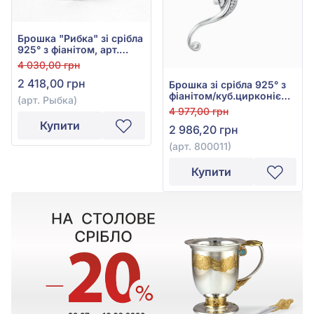
Брошка "Рибка" зі срібла
925° з фіанітом, арт.
Рыбка
4 030,00 грн
2 418,00 грн
Брошка зі срібла 925° з
фіанітом/куб.цирконієм
(арт. Рыбка)
та перлами, арт. 800011
4 977,00 грн
Купити
2 986,20 грн
(арт. 800011)
Купити