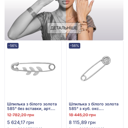
-56%
-56%
Шпилька з білого золота
Шпилька з білого золота
585° без вставки, арт.
585° з куб. окс.
6006771102
цирконію, арт.
12 782,20 грн
18 445,20 грн
6105469102
5 624,17 грн
8 115,89 грн