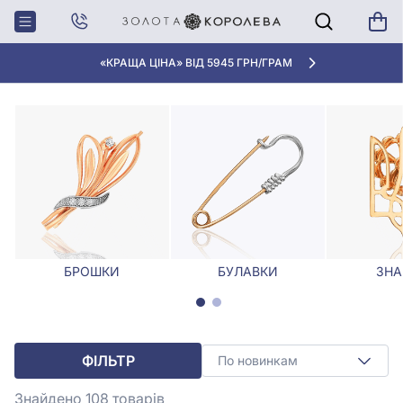
Головна
Брошки. Булавки
Жіночі брошки та шпильки
ЖІНОЧІ БРОШКИ ТА ШПИЛЬКИ
«КРАЩА ЦІНА» ВІД 5945 ГРН/ГРАМ
БРОШКИ
БУЛАВКИ
ЗНА
ФІЛЬТР
По новинкам
Знайдено 108
товарів