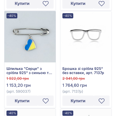
Купити
Купити
-40%
-40%
Шпилька "Серце" з
Брошка зі срібла 925°
срібла 925° з синьою та
без вставки, арт. 7137р
жовтою емаллю, арт.
1 922,00 грн
2 941,00 грн
590037
1 153,20 грн
1 764,60 грн
(арт. 590037)
(арт. 7137р)
Купити
Купити
-40%
-40%