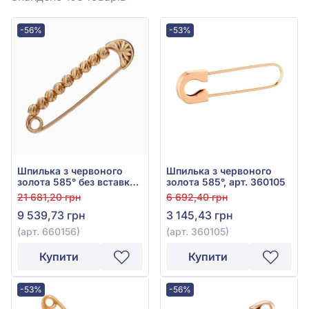
-56%
-53%
Шпилька з червоного
Шпилька з червоного
золота 585° без вставки,
золота 585°, арт. 360105
арт. 660156
21 681,20 грн
6 692,40 грн
9 539,73 грн
3 145,43 грн
(арт. 660156)
(арт. 360105)
Купити
Купити
-53%
-56%