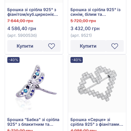
Брошка зі срібла 925° з
Брошка зі срібла 925° із
фіанітом/куб.цирконієм,
синім, білим та
арт. 590053б
блакитним фіанітом/
7 644,00 грн
5 720,00 грн
куб.цирконієм, арт. 9521
4 586,40 грн
3 432,00 грн
(арт. 590053б)
(арт. 9521)
Купити
Купити
-40%
-40%
Брошка "Бабка" зі срібла
Брошка «Серце» зі
925° з блакитним та
срібла 925° з фіанітами,
білим фіанітом/
арт. 590050б
5 720,00 грн
4 986,00 грн