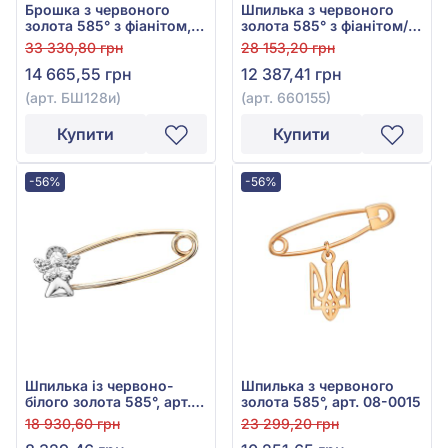
Брошка з червоного
Шпилька з червоного
золота 585° з фіанітом,
золота 585° з фіанітом/
арт. БШ128и
куб.цирконієм, арт.
33 330,80 грн
28 153,20 грн
660155
14 665,55 грн
12 387,41 грн
(арт. БШ128и)
(арт. 660155)
Купити
Купити
-56%
-56%
Шпилька із червоно-
Шпилька з червоного
білого золота 585°, арт.
золота 585°, арт. 08-0015
08-0011
18 930,60 грн
23 299,20 грн