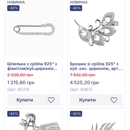
НОВИНКА
НОВИНКА
-40%
-40%
Шпилька з срібла 925° з
Брошка зі срібла 925° з
фіанітом/куб.цирконієм,
куб. окс. цирконію, арт.
арт. 8223
8362
2 026,00 грн
7 542,00 грн
1 215,60 грн
4 525,20 грн
(арт. 8223)
(арт. 8362)
Купити
Купити
-40%
-40%