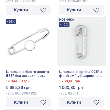
(арт. 6006771102)
(арт. 6105469102)
Купити
Купити
НОВИНКА
-56%
-40%
Шпилька з білого золота
Шпилька зі срібла 925° з
585° без вставки, арт.
фіанітом/куб.цирконієм,
6008084102
арт. 8204
12 944,00 грн
1 768,00 грн
5 695,36 грн
1 060,80 грн
(арт. 6008084102)
(арт. 8204)
Купити
Купити