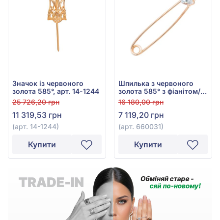
Значок із червоного
Шпилька з червоного
золота 585°, арт. 14-1244
золота 585° з фіанітом/
куб.цирконієм, арт.
25 726,20 грн
16 180,00 грн
660031
11 319,53 грн
7 119,20 грн
(арт. 14-1244)
(арт. 660031)
Купити
Купити