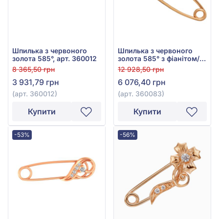
Шпилька з червоного
Шпилька з червоного
золота 585°, арт. 360012
золота 585° з фіанітом/
куб.цирконієм, арт.
8 365,50 грн
12 928,50 грн
360083
3 931,79 грн
6 076,40 грн
(арт. 360012)
(арт. 360083)
Купити
Купити
-53%
-56%