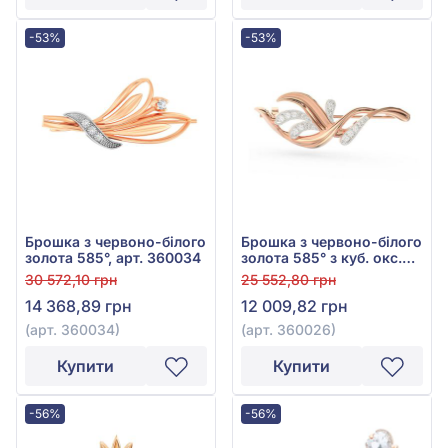
-53%
-53%
Брошка з червоно-білого
Брошка з червоно-білого
золота 585°, арт. 360034
золота 585° з куб. окс.
цирконію, арт. 360026
30 572,10 грн
25 552,80 грн
14 368,89 грн
12 009,82 грн
(арт. 360034)
(арт. 360026)
Купити
Купити
-56%
-56%