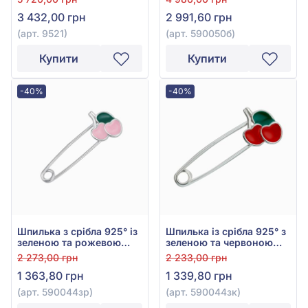
куб.цирконієм, арт. 9521
3 432,00 грн
2 991,60 грн
(арт. 9521)
(арт. 590050б)
Купити
Купити
-40%
-40%
Шпилька з срібла 925° із
Шпилька із срібла 925° з
зеленою та рожевою
зеленою та червоною
емаллю, арт. 590044зр
емаллю, арт. 590044зк
2 273,00 грн
2 233,00 грн
1 363,80 грн
1 339,80 грн
(арт. 590044зр)
(арт. 590044зк)