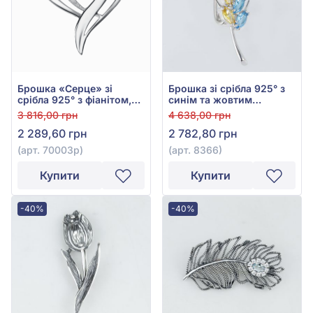
Брошка «Серце» зі
Брошка зі срібла 925° з
срібла 925° з фіанітом,
синім та жовтим
арт. 70003р
фіанітом/куб.цирконієм,
3 816,00 грн
4 638,00 грн
арт. 8366
2 289,60 грн
2 782,80 грн
(арт. 70003р)
(арт. 8366)
Купити
Купити
-40%
-40%