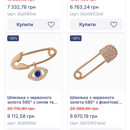
БШ080и
БШ081(3)и
7 332,78 грн
6 763,24 грн
(арт. БШ080и)
(арт. БШ081(3)и)
Купити
Купити
-56%
-56%
Шпилька з червоного
Шпилька з червоного
золота 585° з синім та
золота 585° з фіанітом/
білим фіанітом, арт.
куб.цирконієм, арт.
20 710,40 грн
20 386,80 грн
БШ680и
БШ1362(в)и
9 112,58 грн
8 970,19 грн
(арт. БШ680и)
(арт. БШ1362(в)и)