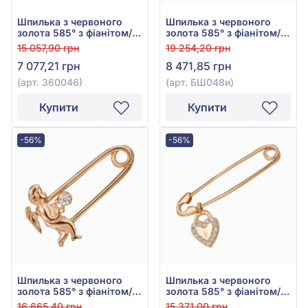
Шпилька з червоного
Шпилька з червоного
золота 585° з фіанітом/
золота 585° з фіанітом/
куб.цирконієм, арт.
куб.цирконієм, арт.
15 057,90 грн
19 254,20 грн
360046
БШ048и
7 077,21 грн
8 471,85 грн
(арт. 360046)
(арт. БШ048и)
Купити
Купити
-56%
-56%
Шпилька з червоного
Шпилька з червоного
золота 585° з фіанітом/
золота 585° з фіанітом/
куб.цирконієм, арт.
куб.цирконієм, арт.
16 665,40 грн
15 371,00 грн