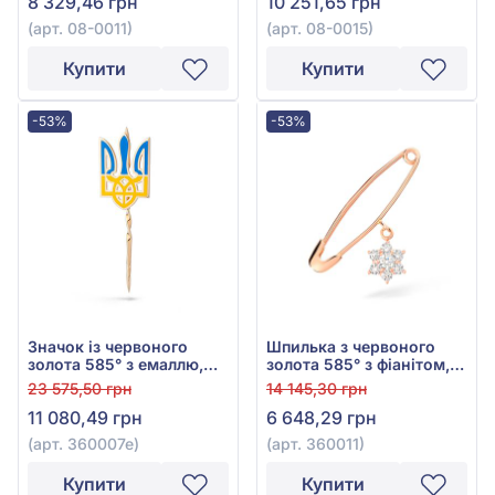
8 329,46 грн
10 251,65 грн
(арт. 08-0011)
(арт. 08-0015)
Купити
Купити
-53%
-53%
Значок із червоного
Шпилька з червоного
золота 585° з емаллю,
золота 585° з фіанітом,
арт. 360007е
арт. 360011
23 575,50 грн
14 145,30 грн
11 080,49 грн
6 648,29 грн
(арт. 360007е)
(арт. 360011)
Купити
Купити