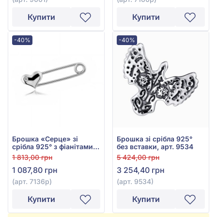
Купити
Купити
-40%
-40%
Брошка «Серце» зі
Брошка зі срібла 925°
срібла 925° з фіанітами,
без вставки, арт. 9534
арт. 7136р
1 813,00 грн
5 424,00 грн
1 087,80 грн
3 254,40 грн
(арт. 7136р)
(арт. 9534)
Купити
Купити