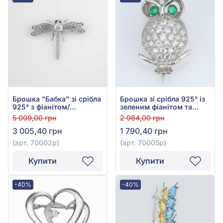
Брошка "Бабка" зі срібла
Брошка зі срібла 925° із
925° з фіанітом/
зеленим фіанітом та
куб.цирконієм, арт.
фіанітом, арт. 70005р
5 009,00 грн
2 984,00 грн
70002р
3 005,40 грн
1 790,40 грн
(арт. 70002р)
(арт. 70005р)
Купити
Купити
-40%
-40%