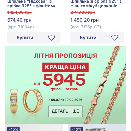
Шпилька "Підкова" із
Шпилька зі срібла 925° з
срібла 925° з фіанітом/
фіанітом/куб.цирконієм,
куб.цирконієм, арт.
арт. 7175р-CZ
1 124,00 грн
2 417,00 грн
71004р
674,40 грн
1 450,20 грн
(арт. 71004р)
(арт. 7175р-CZ)
Купити
Купити
-40%
-40%