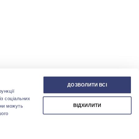
ДОЗВОЛИТИ ВСІ
ункції
із соціальних
ВІДХИЛИТИ
они можуть
шого