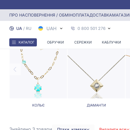
Головна
Кольє, Ювелірні шнурки
Кольє та шнурки з пт
ПРО НАС
ПОВЕРНЕННЯ / ОБМІН
ОПЛАТА
ДОСТАВКА
МАГАЗИ
КОЛЬЄ Т
UAH
UA
/
RU
0 800 501 276
КАТАЛОГ
ОБРУЧКИ
СЕРЕЖКИ
КАБЛУЧКИ
КОЛЬЄ
ДІАМАНТИ
Знайдено 3
товари
Птахи, комахи
Видалити все