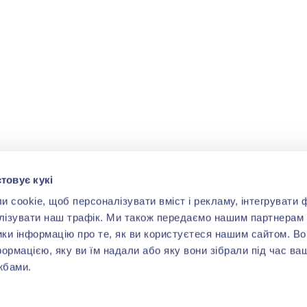
товує кукі
cookie, щоб персоналізувати вміст і рекламу, інтегрувати ф
лізувати наш трафік. Ми також передаємо нашим партнерам 
ики інформацію про те, як ви користуєтеся нашим сайтом. В
формацією, яку ви їм надали або яку вони зібрали під час ва
жбами.