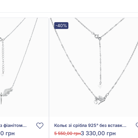
-40%
Кольє зі срібла 925° з фіанітом/куб.цирконієм, арт. 560383б
Кольє зі срібла 925° без вставки, арт. FN2962
20 грн
3 330,00 грн
5 550,00 грн