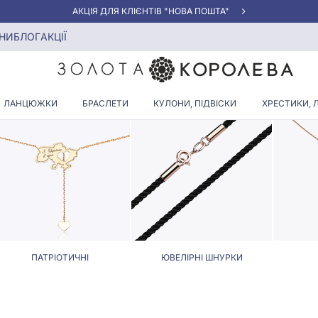
АКЦІЯ ДЛЯ КЛІЄНТІВ "НОВА ПОШТА"
ахами та комахами
НИ
БЛОГ
АКЦІЇ
А ШНУРКИ З ПТАХАМИ ТА 
ЛАНЦЮЖКИ
БРАСЛЕТИ
КУЛОНИ, ПІДВІСКИ
ХРЕСТИКИ, 
ПАТРІОТИЧНІ
ЮВЕЛІРНІ ШНУРКИ