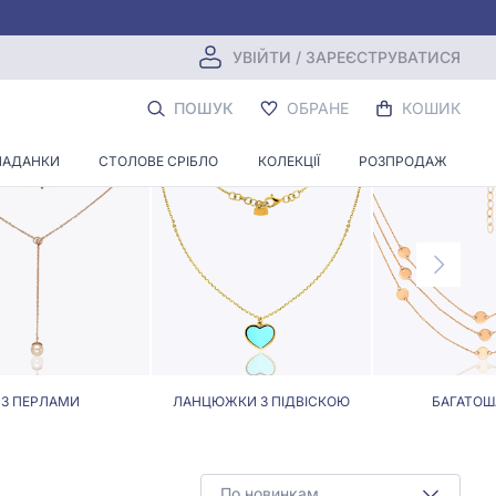
УВІЙТИ / ЗАРЕЄСТРУВАТИСЯ
КОМАХАМИ
ПОШУК
ОБРАНЕ
КОШИК
ЛАДАНКИ
СТОЛОВЕ СРІБЛО
КОЛЕКЦІЇ
РОЗПРОДАЖ
З ПЕРЛАМИ
ЛАНЦЮЖКИ З ПІДВІСКОЮ
БАГАТОШ
По новинкам