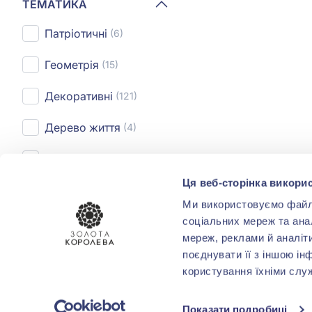
ТЕМАТИКА
Патріотичні
(6)
Геометрія
(15)
Декоративні
(121)
Дерево життя
(4)
Зірка
(2)
Ця веб-сторінка викорис
Показати усі
Ми використовуємо файли 
соціальних мереж та ана
ПОКРИТТЯ
мереж, реклами й аналіт
поєднувати її з іншою ін
Родіювання
(3)
користування їхніми слу
Показати подробиці