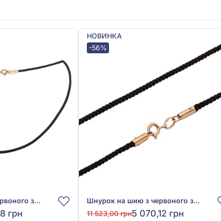
НОВИНКА
-56%
Шнурок на шию з червоного золота 585° з чорним текстилем, арт. 950104
Шнурок на шию з червоного золота 585° з чорним текстилем, арт. 950103
08 грн
5 070,12 грн
11 523,00 грн