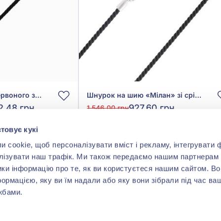
Шнурок на шию з Червоного золота 585° з Чорним Текстилем, арт. 950108
Шнурок на шию «Мілан» зі срібла 925° з Чорним Текстилем, арт. 6010/2.0 Милан черный
2,48 грн
927,60 грн
1 546,00 грн
(арт. 6010/2.0 Милан черный)
товує кукі
cookie, щоб персоналізувати вміст і рекламу, інтегрувати ф
ити
Купити
лізувати наш трафік. Ми також передаємо нашим партнерам 
ики інформацію про те, як ви користуєтеся нашим сайтом. В
формацією, яку ви їм надали або яку вони зібрали під час ва
жбами.