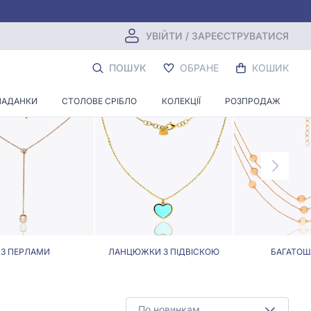
УВІЙТИ / ЗАРЕЄСТРУВАТИСЯ
НОЮ 2 ММ
ПОШУК
ОБРАНЕ
КОШИК
ЛАДАНКИ
СТОЛОВЕ СРІБЛО
КОЛЕКЦІЇ
РОЗПРОДАЖ
З ПЕРЛАМИ
ЛАНЦЮЖКИ З ПІДВІСКОЮ
БАГАТОШ
По новинкам