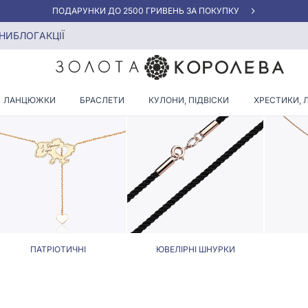
«КРАЩА ЦІНА» ВІД 5945 ГРН/ГРАМ
нурки шириною 2 мм
НИ
БЛОГ
АКЦІЇ
А ЮВЕЛІРНІ ШНУРКИ ШИРИ
ЛАНЦЮЖКИ
БРАСЛЕТИ
КУЛОНИ, ПІДВІСКИ
ХРЕСТИКИ, 
ПАТРІОТИЧНІ
ЮВЕЛІРНІ ШНУРКИ