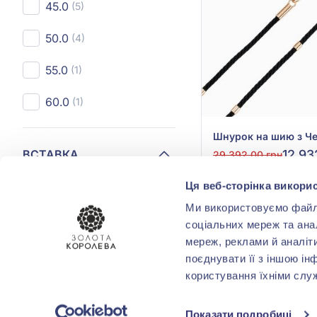
45.0
(5)
50.0
(4)
55.0
(1)
60.0
(1)
ВСТАВКА
12 93
29 392,00 грн
(арт. 950108)
Текстиль
(5)
Ця веб-сторінка викорис
Ми використовуємо файли 
Куп
соціальних мереж та ана
КОЛІР ВСТАВКИ
мереж, реклами й аналіт
поєднувати її з іншою ін
Чорний
(5)
користування їхніми слу
Показати подробиці