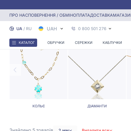
Головна
Кольє, Ювелірні шнурки
Кольє та ювелірні ш
ПРО НАС
ПОВЕРНЕННЯ / ОБМІН
ОПЛАТА
ДОСТАВКА
МАГАЗИ
КОЛЬЄ Т
UAH
UA
/
RU
0 800 501 276
КАТАЛОГ
ОБРУЧКИ
СЕРЕЖКИ
КАБЛУЧКИ
КОЛЬЄ
ДІАМАНТИ
Знайдено 5
товарів
2 мм
Видалити все