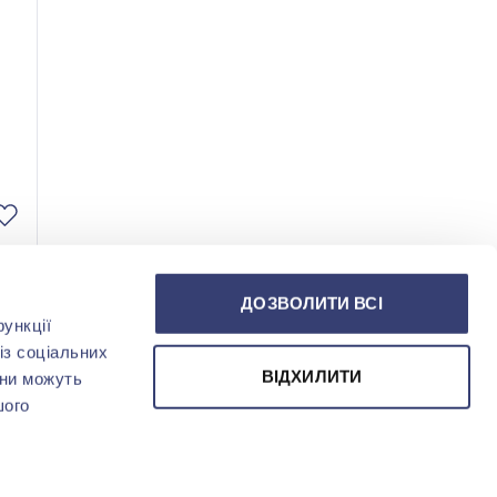
ДОЗВОЛИТИ ВСІ
ункції
із соціальних
ВІДХИЛИТИ
они можуть
шого