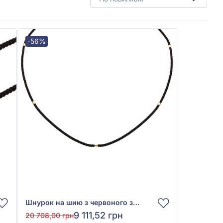
-56%
Шнурок на шию з червоного золота 585° з чорним текстилем, арт. 950107
9 111,52 грн
20 708,00 грн