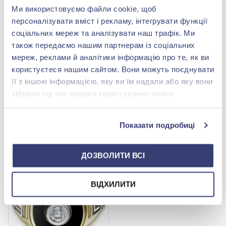
Ми використовуємо файли cookie, щоб
персоналізувати вміст і рекламу, інтегрувати функції
соціальних мереж та аналізувати наш трафік. Ми
також передаємо нашим партнерам із соціальних
мереж, реклами й аналітики інформацію про те, як ви
користуєтеся нашим сайтом. Вони можуть поєднувати
Каблучка з червоного
Каблучка з жовто-білого
її з іншою інформацією, яку ви їм надали або яку вони
золота 585° з чорним
золота 750° з діамантом
фіанітом/куб.цирконієм,
0,45ct, арт. БУХ-2331
зібрали під час вашого користування їхніми
220 065,00 грн
383 990,00 грн
арт. 442876
службами.
44 013,00 грн
191 995,00 грн
(арт. 442876)
(арт. БУХ-2331)
Показати подробиці
Купити
Купити
ДОЗВОЛИТИ ВСІ
-50%
ВІДХИЛИТИ