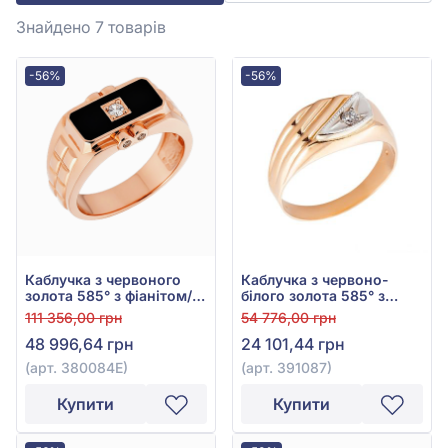
Знайдено 7
товарів
-56%
-56%
Каблучка з червоного
Каблучка з червоно-
золота 585° з фіанітом/
білого золота 585° з
куб.цирконієм та
фіанітом, арт. 391087
111 356,00 грн
54 776,00 грн
чорною емаллю, арт.
48 996,64 грн
24 101,44 грн
380084Е
(арт. 380084Е)
(арт. 391087)
Купити
Купити