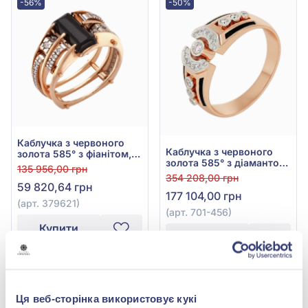
-56%
-50%
Каблучка з червоного
Каблучка з червоного
золота 585° з фіанітом,
золота 585° з діамантом
куб. цирконієм та
135 956,00 грн
0,32ct, арт. 701-456
чорним агатом, арт.
354 208,00 грн
59 820,64 грн
379621
177 104,00 грн
(арт. 379621)
(арт. 701-456)
Купити
Купити
-80%
-50%
Ця веб-сторінка використовує кукі