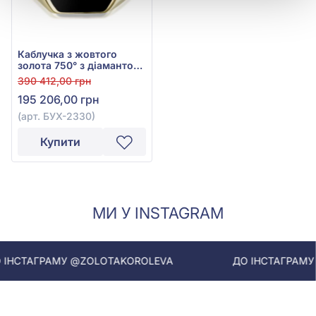
Каблучка з жовтого
золота 750° з діамантом
0,25ct та чорною
390 412,00 грн
емаллю, арт. БУХ-2330
195 206,00 грн
(арт. БУХ-2330)
Купити
МИ У INSTAGRAM
НСТАГРАМУ @ZOLOTAKOROLEVA
ДО ІНСТАГРАМУ @