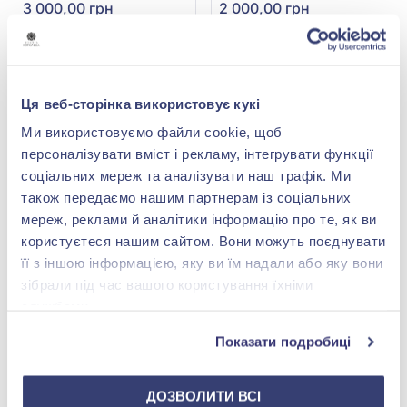
3 000,00 грн
2 000,00 грн
(арт. Подарок 3000грн.
(арт. Подарок 2000грн.
Золотая Королева)
Золотая Королева)
Купити
Купити
Ця веб-сторінка використовує кукі
Ми використовуємо файли cookie, щоб
персоналізувати вміст і рекламу, інтегрувати функції
соціальних мереж та аналізувати наш трафік. Ми
також передаємо нашим партнерам із соціальних
мереж, реклами й аналітики інформацію про те, як ви
користуєтеся нашим сайтом. Вони можуть поєднувати
її з іншою інформацією, яку ви їм надали або яку вони
зібрали під час вашого користування їхніми
Подарунок «Золота
службами.
Королева» на 1000 грн
Показати подробиці
1 000,00 грн
(арт. Подарок 1000грн
Золотая Королева)
ДОЗВОЛИТИ ВСІ