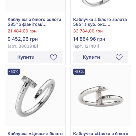
Каблучка з білого золота
Каблучка з білого золота
585° з фіанітом/
585° з куб. окс.
куб.цирконієм, арт.
цирконію, арт. 121401
21 484,00 грн
33 784,00 грн
380391В
9 452,96 грн
14 864,96 грн
(арт. 380391В)
(арт. 121401)
Купити
Купити
-53%
-53%
Каблучка «Цвях» з білого
Каблучка «Цвях» з білого