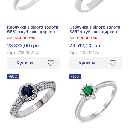
Каблучка з білого золота
Каблучка з білого золота
585° з куб. окс. цирконію
585° з куб. окс. цирконію
та синім сапфіром
та синім сапфіром
46 644,00 грн
59 024,00 грн
0,125ct, арт. 212-1624с
0,28ct, арт. 122-1412с
23 322,00 грн
29 512,00 грн
(арт. 212-1624с)
(арт. 122-1412с)
Купити
Купити
-50%
-50%