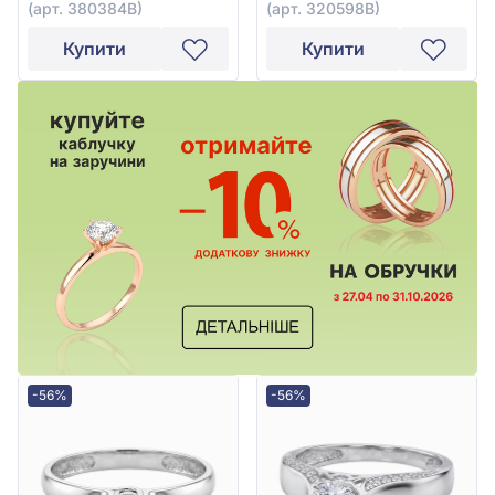
(арт. 380384В)
(арт. 320598В)
Купити
Купити
-56%
-56%