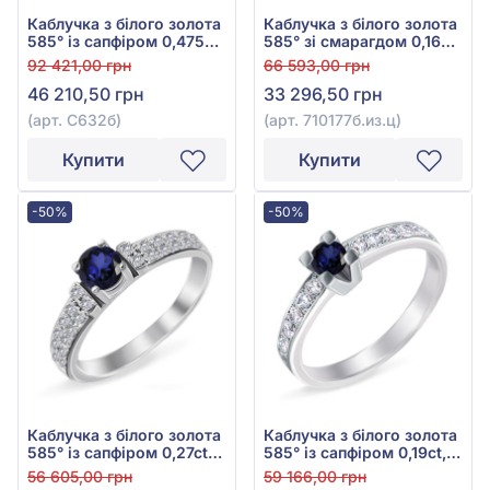
Каблучка з білого золота
Каблучка з білого золота
585° із сапфіром 0,475ct
585° зі смарагдом 0,16ct,
та куб. окс. цирконію,
арт. 710177б.из.ц
92 421,00 грн
66 593,00 грн
арт. С632б
46 210,50 грн
33 296,50 грн
(арт. С632б)
(арт. 710177б.из.ц)
Купити
Купити
-50%
-50%
Каблучка з білого золота
Каблучка з білого золота
585° із сапфіром 0,27ct
585° із сапфіром 0,19ct,
та куб. окс. цирконію,
арт. 10б.сапф.ц
56 605,00 грн
59 166,00 грн
арт. 147б.сапф.ц