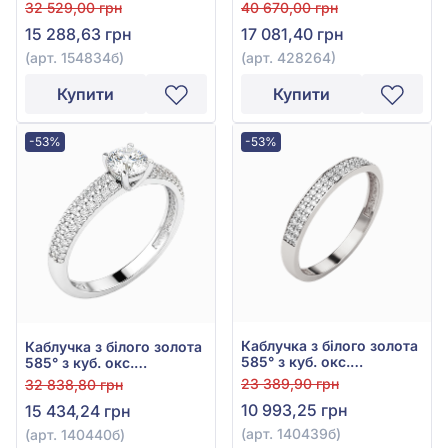
куб.цирконієм, арт.
куб.цирконієм, арт.
32 529,00 грн
40 670,00 грн
154834б
428264
15 288,63 грн
17 081,40 грн
(арт. 154834б)
(арт. 428264)
Купити
Купити
-53%
-53%
Каблучка з білого золота
Каблучка з білого золота
585° з куб. окс.
585° з куб. окс.
цирконію, арт. 140439б
цирконію, арт. 140440б
23 389,90 грн
32 838,80 грн
10 993,25 грн
15 434,24 грн
(арт. 140439б)
(арт. 140440б)