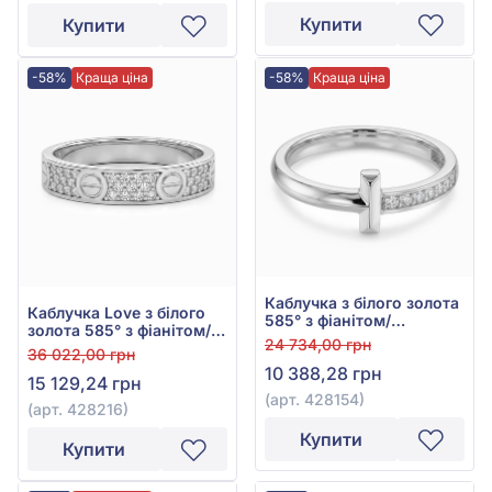
Купити
Купити
-58%
Краща ціна
-58%
Краща ціна
Каблучка з білого золота
Каблучка Love з білого
585° з фіанітом/
золота 585° з фіанітом/
куб.цирконієм, арт.
24 734,00 грн
куб.цирконієм, арт.
36 022,00 грн
428154
428216
10 388,28 грн
15 129,24 грн
(арт. 428154)
(арт. 428216)
Купити
Купити