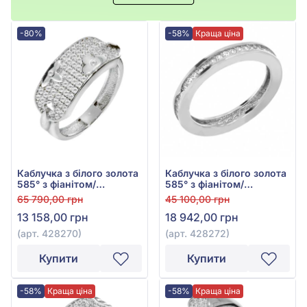
-80%
-58%
Краща ціна
Каблучка з білого золота
Каблучка з білого золота
585° з фіанітом/
585° з фіанітом/
куб.цирконієм, арт.
куб.цирконієм, арт.
65 790,00 грн
45 100,00 грн
428270
428272
13 158,00 грн
18 942,00 грн
(арт. 428270)
(арт. 428272)
Купити
Купити
-58%
Краща ціна
-58%
Краща ціна