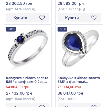
28 302,50 грн
29 583,00 грн
(арт. 147б.сапф.ц)
(арт. 10б.сапф.ц)
Купити
Купити
-50%
-50%
Каблучка з білого золота
Каблучка з білого золота
585° з сапфіром 0,2ct,
585° з фіанітом/
арт. 150б.сапф.ц
куб.цирконієм та
54 864,00 грн
76 094,00 грн
сапфіром 1,96ct, арт.
27 432,00 грн
38 047,00 грн
11698
(арт. 150б.сапф.ц)
(арт. 11698)