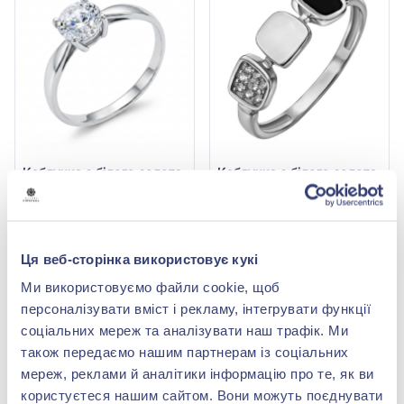
Каблучка з білого золота
Каблучка з білого золота
585° з куб. окс.
585° з чорною емаллю та
цирконію, арт. 121311
фіанітом, арт. 380498В
31 324,00 грн
24 272,00 грн
13 782,56 грн
10 679,68 грн
(арт. 121311)
(арт. 380498В)
Ця веб-сторінка використовує кукі
Купити
Купити
Ми використовуємо файли cookie, щоб
персоналізувати вміст і рекламу, інтегрувати функції
-50%
-50%
соціальних мереж та аналізувати наш трафік. Ми
також передаємо нашим партнерам із соціальних
мереж, реклами й аналітики інформацію про те, як ви
користуєтеся нашим сайтом. Вони можуть поєднувати