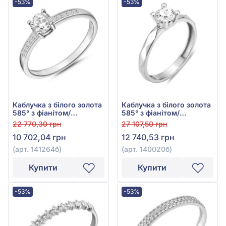
-53%
-53%
Каблучка з білого золота
Каблучка з білого золота
585° з фіанітом/
585° з фіанітом/
куб.цирконієм, арт.
куб.цирконієм, арт.
22 770,30 грн
27 107,50 грн
141264б
140020б
10 702,04 грн
12 740,53 грн
(арт. 141264б)
(арт. 140020б)
Купити
Купити
-53%
-53%