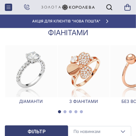
Головна
Каблучки
Каблучки з білого золота з фіанітами
КАБЛУЧКИ З БІЛОГО ЗОЛОТА З
АКЦІЯ ДЛЯ КЛІЄНТІВ "НОВА ПОШТА"
ФІАНІТАМИ
ДІАМАНТИ
З ФІАНІТАМИ
БЕЗ В
ФІЛЬТР
По новинкам