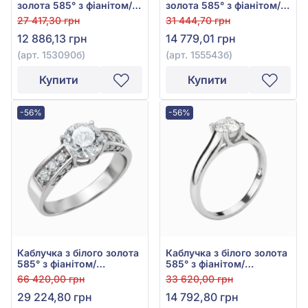
золота 585° з фіанітом/
золота 585° з фіанітом/
куб.цирконієм, арт.
куб.цирконієм, арт.
27 417,30 грн
31 444,70 грн
153090б
155543б
12 886,13 грн
14 779,01 грн
(арт. 153090б)
(арт. 155543б)
Купити
Купити
-56%
-56%
Каблучка з білого золота
Каблучка з білого золота
585° з фіанітом/
585° з фіанітом/
куб.цирконієм, арт.
куб.цирконієм, арт.
66 420,00 грн
33 620,00 грн
380384В
320598В
29 224,80 грн
14 792,80 грн