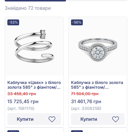
Знайдено 72
товари
-53%
-56%
Каблучка «Цвях» з білого
Каблучка з білого золота
золота 585° з фіанітом/
585° з фіанітом/
куб.цирконієм, арт.
куб.цирконієм, арт.
33 458,40 грн
71 504,00 грн
156117б
330825В
15 725,45 грн
31 461,76 грн
(арт. 156117б)
(арт. 330825В)
Купити
Купити