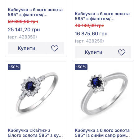
Каблучка з білого золота
Каблучка з білого золота
585° з фіанітом/
585° з фіанітом/
куб.цирконієм, арт.
59 860,00 грн
куб.цирконієм, арт.
428350
40 180,00 грн
428256
25 141,20 грн
16 875,60 грн
(арт. 428350)
(арт. 428256)
Купити
Купити
-50%
-50%
Каблучка «Квіти» з
Каблучка з білого золота
білого золота 585° з куб.
585° із синім сапфіром