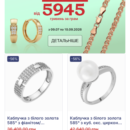
-56%
-56%
Каблучка з білого золота
Каблучка з білого золота
585° з фіанітом/
585° з куб. окс. цирконію
куб.цирконієм, арт.
та культ. прісн.
36 408,00 грн
42 640,00 грн