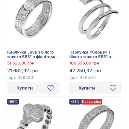
Каблучка Love з білого
Каблучка «Серце» з
золота 585° з фіанітом/
білого золота 585° з
куб.цирконієм, арт.
фіанітом/куб.цирконієм,
51 626,00 грн
100 596,00 грн
428320
арт. 428575
21 682,92 грн
42 250,32 грн
(арт. 428320)
(арт. 428575)
Купити
Купити
-56%
-58%
Краща ціна