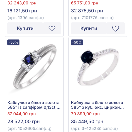
окс. цирконію та синім
0,24ct, арт.
32 243,00 грн
65 751,00 грн
сапфіром 0,17ct, арт.
710177б.сапф.ц
16 121,50 грн
32 875,50 грн
139б.сапф.ц
(арт. 139б.сапф.ц)
(арт. 710177б.сапф.ц)
Купити
Купити
-50%
-50%
Каблучка з білого золота
Каблучка з білого золота
585° із сапфіром 0,13ct,
585° з куб. окс. цирконію
арт. 105260б.сапф.ц
та синім сапфіром
57 044,00 грн
70 899,00 грн
0,655ct, арт. 3-
28 522,00 грн
35 449,50 грн
42523б.сапф.ц
(арт. 105260б.сапф.ц)
(арт. 3-42523б.сапф.ц)