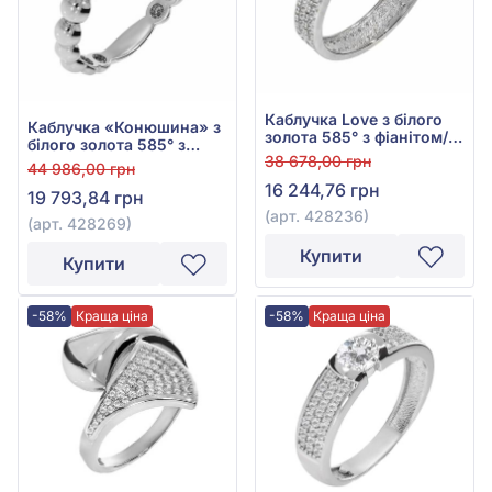
Каблучка Love з білого
Каблучка «Конюшина» з
золота 585° з фіанітом/
білого золота 585° з
куб.цирконієм, арт.
38 678,00 грн
фіанітом/куб.цирконієм,
44 986,00 грн
428236
арт. 428269
16 244,76 грн
19 793,84 грн
(арт. 428236)
(арт. 428269)
Купити
Купити
-58%
Краща ціна
-58%
Краща ціна