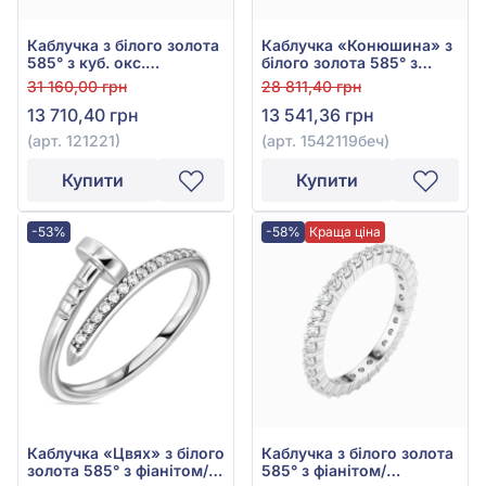
Каблучка з білого золота
Каблучка «Конюшина» з
585° з куб. окс.
білого золота 585° з
цирконію, арт. 121221
фіанітом/куб.цирконієм,
31 160,00 грн
28 811,40 грн
чорною емаллю, арт.
13 710,40 грн
13 541,36 грн
1542119беч
(арт. 121221)
(арт. 1542119беч)
Купити
Купити
-53%
-58%
Краща ціна
Каблучка «Цвях» з білого
Каблучка з білого золота
золота 585° з фіанітом/
585° з фіанітом/