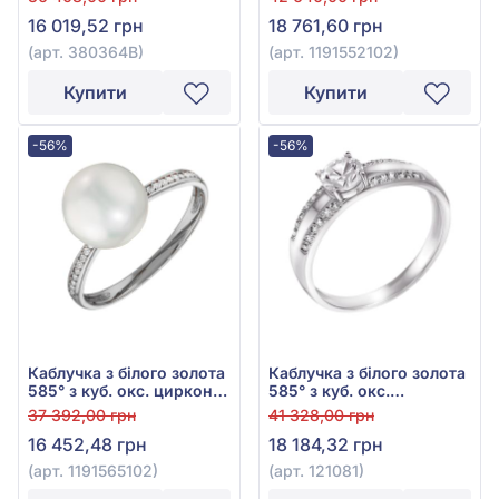
380364В
перлиною, арт.
16 019,52 грн
18 761,60 грн
1191552102
(арт. 380364В)
(арт. 1191552102)
Купити
Купити
-56%
-56%
Каблучка з білого золота
Каблучка з білого золота
585° з куб. окс. цирконію
585° з куб. окс.
та перлами, арт.
цирконію, арт. 121081
37 392,00 грн
41 328,00 грн
1191565102
16 452,48 грн
18 184,32 грн
(арт. 1191565102)
(арт. 121081)