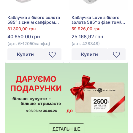
Каблучка з білого золота
Каблучка Love з білого
585° з синім сапфіром
золота 585° з фіанітом/
гідро. та фіанітом/
куб.цирконієм, арт.
81 300,00 грн
59 926,00 грн
куб.цирконієм синім
428348
40 650,00 грн
25 168,92 грн
1,47ct, арт. 6-
12050сапф.ц
(арт. 6-12050сапф.ц)
(арт. 428348)
Купити
Купити