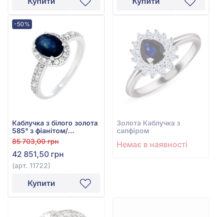
Купити
Купити
-50%
Каблучка з білого золота
Золота Каблучка з
585° з фіанітом/
сапфіром
куб.цирконієм та
85 703,00 грн
Немає в наявності
сапфіром 1,64ct, арт.
42 851,50 грн
11722
(арт. 11722)
Купити