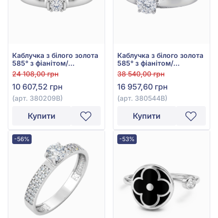
Каблучка з білого золота
Каблучка з білого золота
585° з фіанітом/
585° з фіанітом/
куб.цирконієм, арт.
куб.цирконієм, арт.
24 108,00 грн
38 540,00 грн
380209В
380544В
10 607,52 грн
16 957,60 грн
(арт. 380209В)
(арт. 380544В)
Купити
Купити
-56%
-53%