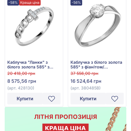
-58%
Краща ціна
-56%
Каблучка "Ланки" з
Каблучка з білого золота
білого золота 585° з
585° з фіанітом/
фіанітом/куб.цирконієм,
куб.цирконієм, арт.
20 418,00 грн
37 556,00 грн
арт. 428130
380485В
8 575,56 грн
16 524,64 грн
(арт. 428130)
(арт. 380485В)
Купити
Купити