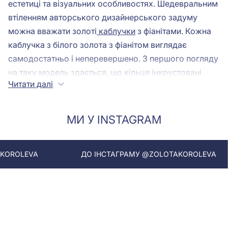
естетиці та візуальних особливостях. Шедевральним
втіленням авторського дизайнерського задуму
можна вважати золоті
каблучки
з фіанітами. Кожна
каблучка з білого золота з фіанітом виглядає
самодостатньо і неперевершено. З першого погляду
на таку модель здається, що кільця інкрустовані
Читати далі
діамантами - про це свідчать сяйво та яскравий
блиск каменю. Проте прихильники раціональних
інвестицій будуть приємно здивовані тим, що на роль
МИ У INSTAGRAM
вставок використовуються синтетичні камені фіаніти.
І
золота каблучка
з фіанітами коштує недорого.
Порівнюють моделі з діамантами завдяки їхній
ДО ІНСТАГРАМУ @ZOLOTAKOROLEVA
ДО ІН
нереальній зовнішній схожості - для того, щоб їх
розрізнити, слід володіти спеціальними знаннями
або використовувати лабораторну експертизу.
Не дивно, адже фіаніт іноді навіть називають
штучним діамантом. Такий високий статус камінчик