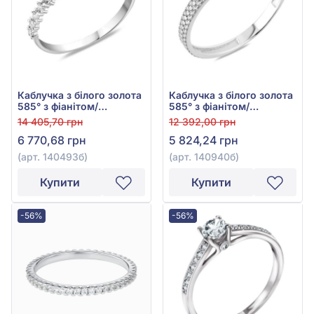
Каблучка з білого золота
Каблучка з білого золота
585° з фіанітом/
585° з фіанітом/
куб.цирконієм, арт.
куб.цирконієм, арт.
14 405,70 грн
12 392,00 грн
140493б
140940б
6 770,68 грн
5 824,24 грн
(арт. 140493б)
(арт. 140940б)
Купити
Купити
-56%
-56%