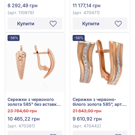
арт. 110979
8 292,49 грн
11 177,14 грн
(арт. 110979)
(арт. 470471)
Купити
Купити
-56%
-56%
Сережки з червоного
Сережки з червоно-
золота 585° без вставки,
білого золота 585°, арт.
арт. 470381
470442
23 784,60 грн
21 843,00 грн
10 465,22 грн
9 610,92 грн
(арт. 470381)
(арт. 470442)