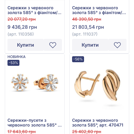
Сережки з червоного
Сережки з червоного
золота 585° з фіанітом/
золота 585° з фіанітом/
куб.цирконієм, арт.
куб.цирконієм, арт.
20 077,20 грн
46 390,50 грн
110356
111037
9 436,28 грн
21 803,54 грн
(арт. 110356)
(арт. 111037)
Купити
Купити
НОВИНКА
-56%
-53%
Сережки-пусети з
Сережки з червоного
червоного золота 585° з
золота 585°, арт. 470471
фіанітом/куб.цирконієм,
17 643,60 грн
25 402,60 грн