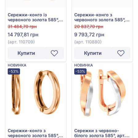
Сережки-конго із
Сережки-конго з
червоного золота 585°,
червоного золота 585°,
арт. 110709
арт. 110880
31 484,70 грн
20 837,70 грн
14 797,81 грн
9 793,72 грн
(арт. 110709)
(арт. 110880)
Купити
Купити
НОВИНКА
НОВИНКА
-53%
-53%
Сережки-конго з
Сережки з червоно-
червоного золота 585°,
білого золота 585°, арт.