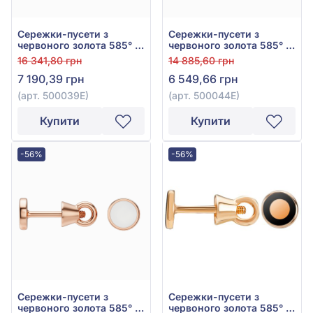
Сережки-пусети з
Сережки-пусети з
червоного золота 585° з
червоного золота 585° з
чорною емаллю, арт.
емаллю, арт. 500044Е
16 341,80 грн
14 885,60 грн
500039Е
7 190,39 грн
6 549,66 грн
(арт. 500039Е)
(арт. 500044Е)
Купити
Купити
-56%
-56%
Сережки-пусети з
Сережки-пусети з
червоного золота 585° з
червоного золота 585° з