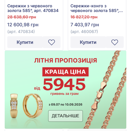
Сережки з червоного
Сережки-конго з
золота 585°, арт. 470834
червоного золота 585°,
арт. 460067
28 638,60 грн
16 827,20 грн
12 600,98 грн
7 403,97 грн
(арт. 470834)
(арт. 460067)
Купити
Купити