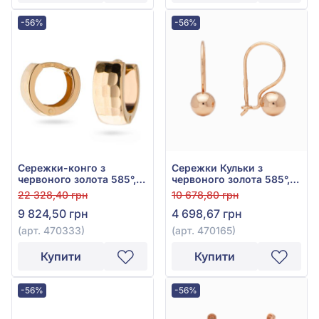
-56%
-56%
Сережки-конго з
Сережки Кульки з
червоного золота 585°,
червоного золота 585°,
арт. 470333
арт. 470165
22 328,40 грн
10 678,80 грн
9 824,50 грн
4 698,67 грн
(арт. 470333)
(арт. 470165)
Купити
Купити
-56%
-56%