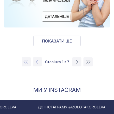
ПОКАЗАТИ ЩЕ
Сторінка 1 з 7
МИ У INSTAGRAM
ДО ІНСТАГРАМУ @ZOLOTAKOROLEVA
ДО ІНСТ