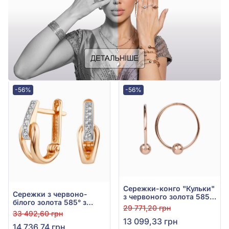
-56%
-56%
Сережки-конго "Кульки"
Сережки з червоно-
з червоного золота 585°,
білого золота 585° з
без вставки, арт. 470114
29 771,20 грн
фіанітами, арт. 490099
33 492,60 грн
13 099,33 грн
14 736,74 грн