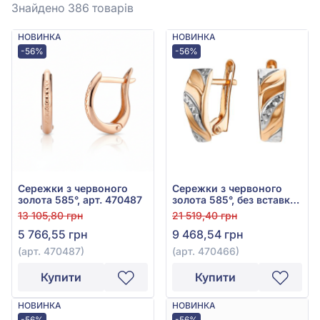
Знайдено 386
товарів
НОВИНКА
НОВИНКА
-56%
-56%
Сережки з червоного
Сережки з червоного
золота 585°, арт. 470487
золота 585°, без вставки,
арт. 470466
13 105,80 грн
21 519,40 грн
5 766,55 грн
9 468,54 грн
(арт. 470487)
(арт. 470466)
Купити
Купити
НОВИНКА
НОВИНКА
-56%
-56%