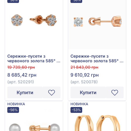
Сережки-пусети з
Сережки-пусети з
червоного золота 585° з
червоного золота 585° з
фіанітом/куб.цирконієм,
фіанітом/куб.цирконієм,
19 739,60 грн
21 843,00 грн
арт. 520291
арт. 520078
8 685,42 грн
9 610,92 грн
(арт. 520291)
(арт. 520078)
Купити
Купити
НОВИНКА
НОВИНКА
-56%
-53%