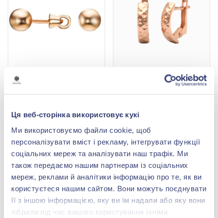
Сережки-пусети
Сережки з червоного
«Кульки» з червоного
золота 585°, арт. 470368
золота 585°, арт. 580055
20 872,20 грн
21 034,00 грн
9 183,77 грн
9 254,96 грн
Ця веб-сторінка використовує кукі
(арт. 580055)
(арт. 470368)
Ми використовуємо файли cookie, щоб
Купити
Купити
персоналізувати вміст і рекламу, інтегрувати функції
соціальних мереж та аналізувати наш трафік. Ми
-56%
-56%
також передаємо нашим партнерам із соціальних
мереж, реклами й аналітики інформацію про те, як ви
користуєтеся нашим сайтом. Вони можуть поєднувати
її з іншою інформацією, яку ви їм надали або яку вони
зібрали під час вашого користування їхніми