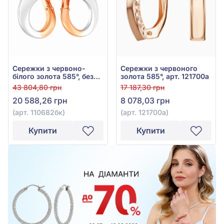
Сережки з червоно-
Сережки з червоного
білого золота 585°, без
золота 585°, арт. 121700а
вставки, арт. 110682бк
43 804,80 грн
17 187,30 грн
20 588,26 грн
8 078,03 грн
(арт. 110682бк)
(арт. 121700а)
Купити
Купити