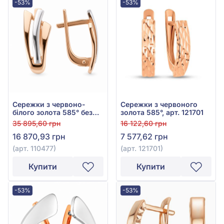
-53%
-53%
Сережки з червоно-
Сережки з червоного
білого золота 585° без
золота 585°, арт. 121701
вставки, арт. 110477
35 895,60 грн
16 122,60 грн
16 870,93 грн
7 577,62 грн
(арт. 110477)
(арт. 121701)
Купити
Купити
-53%
-53%