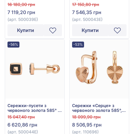
емаллю, арт. 500039Е
чорною емаллю, арт.
16 180,00 грн
17 150,80 грн
500043Е
7 119,20 грн
7 546,35 грн
(арт. 500039Е)
(арт. 500043Е)
Купити
Купити
-56%
-53%
Сережки-пусети з
Сережки «Серце» з
червоного золота 585° з
червоного золота 585°,
чорною емаллю, арт.
арт. 110696
15 047,40 грн
18 099,90 грн
500044Е
6 620,86 грн
8 506,95 грн
(арт. 500044Е)
(арт. 110696)