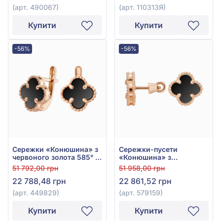
(арт. 490067)
(арт. 110313Я)
Купити
Купити
-56%
-56%
Сережки «Конюшина» з
Сережки-пусети
червоного золота 585° з
«Конюшина» з
Чорним Агатом, арт.
червоного золота 585° з
51 792,00 грн
51 958,00 грн
449829
Чорним Агатом, арт.
22 788,48 грн
22 861,52 грн
579159
(арт. 449829)
(арт. 579159)
Купити
Купити