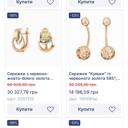
Купити
Купити
-56%
-53%
Сережки з червоно-
Сережки "Кульки" із
жовто-білого золота
червоного золота 585°,
585°, арт. 220720
без вставки, арт. 1101081а
68 926,80 грн
30 205,50 грн
30 327,79 грн
14 196,59 грн
(арт. 220720)
(арт. 1101081а)
Купити
Купити
-56%
-53%