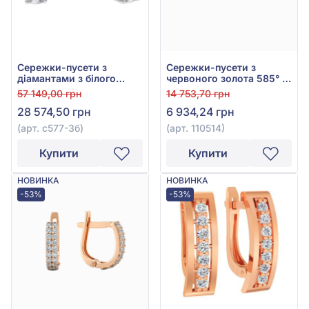
Сережки-пусети з
Сережки-пусети з
діамантами з білого
червоного золота 585° з
золота 585°, Діамант
фіанітом/куб.цирконієм,
57 149,00 грн
14 753,70 грн
0,19ct, арт. с577-3б
арт. 110514
28 574,50 грн
6 934,24 грн
(арт. с577-3б)
(арт. 110514)
Купити
Купити
НОВИНКА
НОВИНКА
-53%
-53%