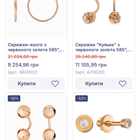
Сережки-конго з
Сережки "Кульки" з
червоного золота 585°,
червоного золота 585°,
арт. 460002
арт. 470629
21 034,00 грн
25 240,80 грн
9 254,96 грн
11 105,95 грн
(арт. 460002)
(арт. 470629)
Купити
Купити
-56%
-53%