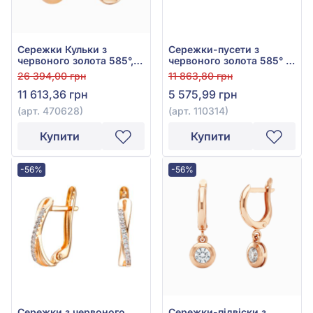
Сережки Кульки з
Сережки-пусети з
червоного золота 585°,
червоного золота 585° з
арт. 470628
фіанітом/куб.цирконієм,
26 394,00 грн
11 863,80 грн
арт. 110314
11 613,36 грн
5 575,99 грн
(арт. 470628)
(арт. 110314)
Купити
Купити
-56%
-56%
Сережки з червоного
Сережки-підвіски з