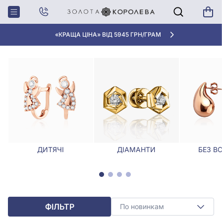
Головна
Сережки
Сережки у Вінниці
СЕРЕЖКИ У ВІННИЦІ
«КРАЩА ЦІНА» ВІД 5945 ГРН/ГРАМ
ДИТЯЧІ
ДІАМАНТИ
БЕЗ В
ФІЛЬТР
По новинкам