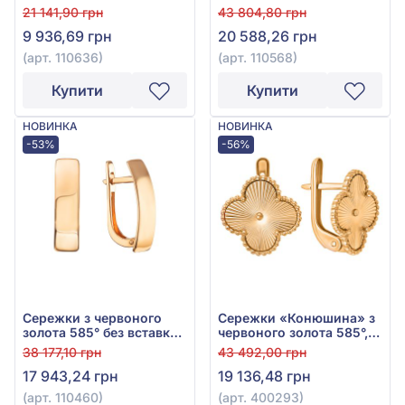
арт. 110636
110568
21 141,90 грн
43 804,80 грн
9 936,69 грн
20 588,26 грн
(арт. 110636)
(арт. 110568)
Купити
Купити
НОВИНКА
НОВИНКА
-53%
-56%
Сережки з червоного
Сережки «Конюшина» з
золота 585° без вставки,
червоного золота 585°,
арт. 110460
без вставки, арт. 400293
38 177,10 грн
43 492,00 грн
17 943,24 грн
19 136,48 грн
(арт. 110460)
(арт. 400293)