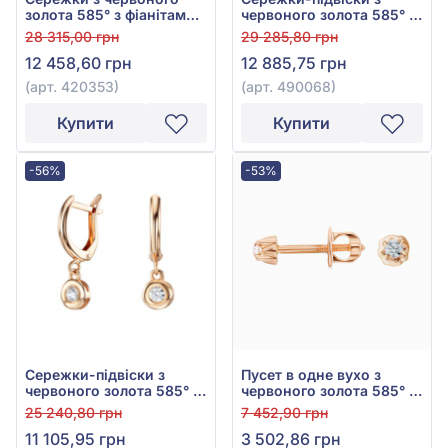
золота 585° з фіанітами,
червоного золота 585° з
арт. 420353
фіанітом/куб.цирконієм,
28 315,00 грн
29 285,80 грн
арт. 490068
12 458,60 грн
12 885,75 грн
(арт. 420353)
(арт. 490068)
Купити
Купити
-56%
-53%
Сережки-підвіски з
Пусет в одне вухо з
червоного золота 585° з
червоного золота 585° з
фіанітом/куб.цирконієм,
фіанітом/куб.цирконієм,
25 240,80 грн
7 452,90 грн
арт. 490067
арт. 110313Я
11 105,95 грн
3 502,86 грн