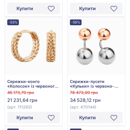
Купити
Купити
-53%
-56%
Сережки-конго
Сережки-пусети
«Колосок» із червоного
«Кульки» із червоно-
золота 585°, арт. 111265
білого золота 585°, без
45 173,70 грн
78 473,00 грн
вставки, арт. 470144
21 231,64 грн
34 528,12 грн
(арт. 111265)
(арт. 470144)
Купити
Купити