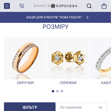
Головна
Діаманти
Каблучки з діамантами 19 розміру
КАБЛУЧКИ З ДІАМАНТАМИ 19
АКЦІЯ ДЛЯ КЛІЄНТІВ "НОВА ПОШТА"
РОЗМІРУ
ОБРУЧКИ
СЕРЕЖКИ
КАБЛ
ФІЛЬТР
По новинкам