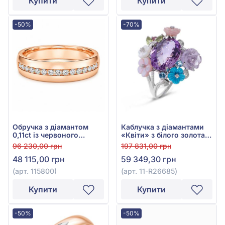
Купити
Купити
-50%
-70%
Обручка з діамантом
Каблучка з діамантами
0,11ct із червоного
«Квіти» з білого золота
золота 585°, арт. 115800
585° з діамантом 0,04ct,
96 230,00 грн
197 831,00 грн
блакитним топазом
48 115,00 грн
59 349,30 грн
0,24ct, аметистом 7,74ct,
гранатом родолітом
(арт. 115800)
(арт. 11-R26685)
0,08ct, бірюзою 0,32ct,
хризолітом 0,3ct,
Купити
Купити
перламутром 1,37ct, арт.
11-R26685
-50%
-50%