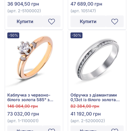
36 904,50 грн
47 689,00 грн
(арт. 2-5100002)
(арт. 105147)
Купити
Купити
-50%
-50%
Каблучка з червоно-
Обручка з діамантами
білого золота 585° з
0,13ct із білого золота
діамантом 0,34ct, арт. 1-
585°, арт. 2-5200002
146 064,00 грн
82 384,00 грн
1100001
73 032,00 грн
41 192,00 грн
(арт. 1-1100001)
(арт. 2-5200002)