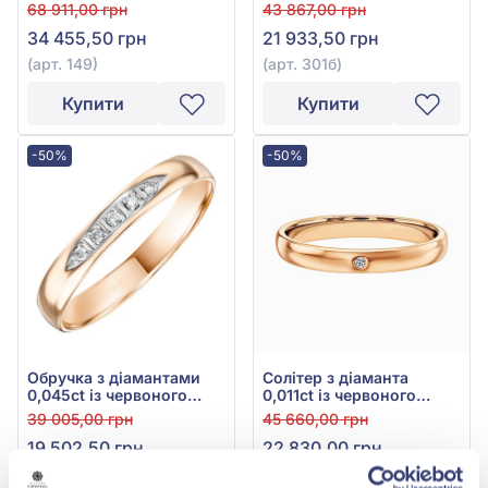
0,155ct, арт. 149
585°, арт. 301б
68 911,00 грн
43 867,00 грн
34 455,50 грн
21 933,50 грн
(арт. 149)
(арт. 301б)
Купити
Купити
-50%
-50%
Обручка з діамантами
Солітер з діаманта
0,045ct із червоного
0,011ct із червоного
золота 585°, арт. 105458
золота 585°, арт. 301
39 005,00 грн
45 660,00 грн
19 502,50 грн
22 830,00 грн
(арт. 105458)
(арт. 301)