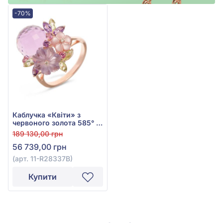
-70%
Каблучка «Квіти» з
червоного золота 585° з
діамантом 0,02ct,
189 130,00 грн
аметистом 13,34ct,
56 739,00 грн
турмаліном 0,2ct,
хризолітом 0,59ct та
(арт. 11-R28337В)
перламутром 0,61ct, арт.
11-R28337В
Купити