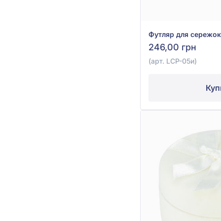
246,00 грн
(арт. LCP-05и)
Куп