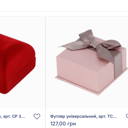
Футляр для каблучки, арт. CP 3002и
Футляр універсальний, арт. TCP-06 Ribb Rose
127,00 грн