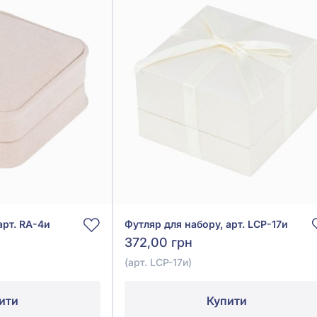
арт. RA-4и
Футляр для набору, арт. LCP-17и
372,00 грн
(арт. LCP-17и)
ити
Купити