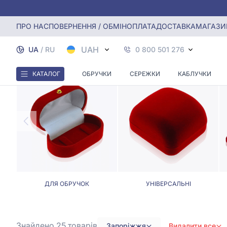
Головна
Футляри
Футляри для прикрас у Запоріжжі
ПРО НАС
ПОВЕРНЕННЯ / ОБМІН
ОПЛАТА
ДОСТАВКА
МАГАЗИ
ФУТ
UAH
UA
/
RU
0 800 501 276
КАТАЛОГ
ОБРУЧКИ
СЕРЕЖКИ
КАБЛУЧКИ
ДЛЯ ОБРУЧОК
УНІВЕРСАЛЬНІ
Знайдено 25
товарів
Запоріжжя
Видалити все