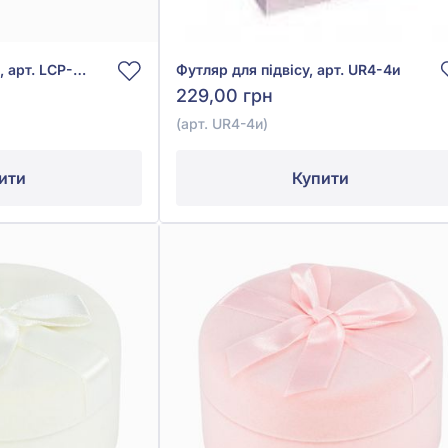
Футляр для сережок, арт. LCP-05и
Футляр для підвісу, арт. UR4-4и
229,00 грн
(арт. UR4-4и)
ити
Купити