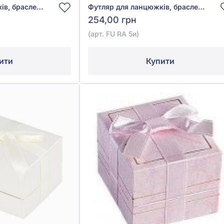
Футляр для ланцюжків, браслетів і годинників, арт. LCP-01и
Футляр для ланцюжків, браслетів та годинників, арт. FU RA 5и
254,00 грн
(арт. FU RA 5и)
ити
Купити