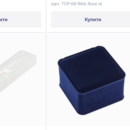
(арт. TCP-06 Ribb Rose и)
ити
Купити