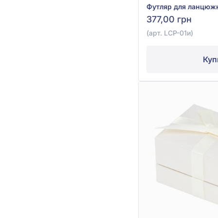
377,00 грн
(арт. LCP-01и)
Куп