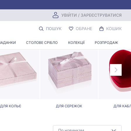
УВІЙТИ / ЗАРЕЄСТРУВАТИСЯ
ІЖЖІ
ПОШУК
ОБРАНЕ
КОШИК
ЛАДАНКИ
СТОЛОВЕ СРІБЛО
КОЛЕКЦІЇ
РОЗПРОДАЖ
ДЛЯ КОЛЬЄ
ДЛЯ СЕРЕЖОК
ДЛЯ КАБ
По новинкам