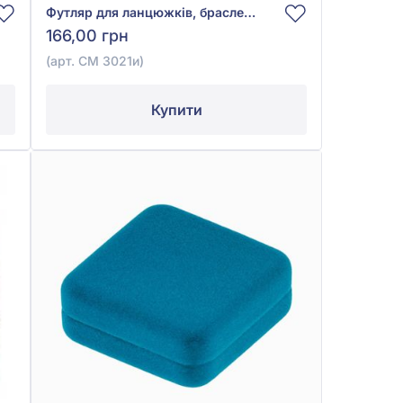
Футляр для ланцюжків, браслетів і годинників, арт. CM 3021и
166,00 грн
(арт. CM 3021и)
Купити