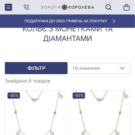
Колье з
Кольє з монетками та
Головна
діамантами
діамантами
ПОДАРУНКИ ДО 2500 ГРИВЕНЬ ЗА ПОКУПКУ
КОЛЬЄ З МОНЕТКАМИ ТА
ДІАМАНТАМИ
ФІЛЬТР
По новинкам
Знайдено 6
товарів
-50%
-50%