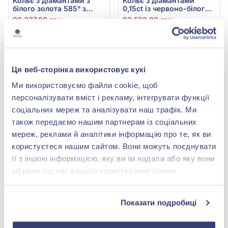
Кольє з діамантами з
Кольє з діамантами
білого золота 585° з
0,15ct із червоно-білого
діамантом 0,15ct, арт. 6-
золота 585°, арт. 6-62104
90 337,00 грн
93 522,00 грн
62104
45 168,50 грн
46 761,00 грн
(арт. 6-62104)
(арт. 6-62104)
Купити
Купити
Ця веб-сторінка використовує кукі
Ми використовуємо файли cookie, щоб
-50%
-50%
персоналізувати вміст і рекламу, інтегрувати функції
соціальних мереж та аналізувати наш трафік. Ми
також передаємо нашим партнерам із соціальних
мереж, реклами й аналітики інформацію про те, як ви
користуєтеся нашим сайтом. Вони можуть поєднувати
її з іншою інформацією, яку ви їм надали або яку вони
зібрали під час вашого користування їхніми
службами.
Кольє з діамантами
Кольє з діамантами з
0,06ct із червоно-білого
червоного золота 585° з
Показати подробиці
золота 585°, арт. 6-62107
діамантом 0,09ct, арт. 6-
72 744,00 грн
78 739,00 грн
30111
36 372,00 грн
39 369,50 грн