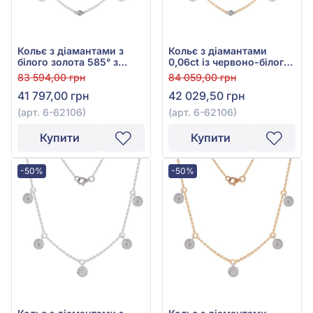
Кольє з діамантами з
Кольє з діамантами
білого золота 585° з
0,06ct із червоно-білого
діамантом 0,07ct, арт. 6-
золота 585°, арт. 6-62106
83 594,00 грн
84 059,00 грн
62106
41 797,00 грн
42 029,50 грн
(арт. 6-62106)
(арт. 6-62106)
Купити
Купити
-50%
-50%