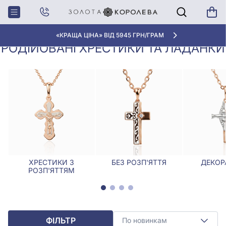
Хрестики,
Родійовані хрестики та
Головна
Ладанки
ладанки
«КРАЩА ЦІНА» ВІД 5945 ГРН/ГРАМ
РОДІЙОВАНІ ХРЕСТИКИ ТА ЛАДАНКИ
ХРЕСТИКИ З
БЕЗ РОЗП'ЯТТЯ
ДЕКОР
РОЗП'ЯТТЯМ
ФІЛЬТР
По новинкам