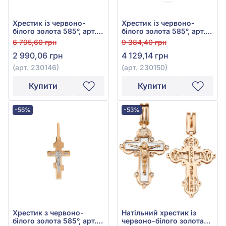
Хрестик із червоно-
Хрестик із червоно-
білого золота 585°, арт.
білого золота 585°, арт.
230146
230150
6 795,60 грн
9 384,40 грн
2 990,06 грн
4 129,14 грн
(арт. 230146)
(арт. 230150)
Купити
Купити
-56%
-53%
Хрестик з червоно-
Натільний хрестик із
білого золота 585°, арт.
червоно-білого золота