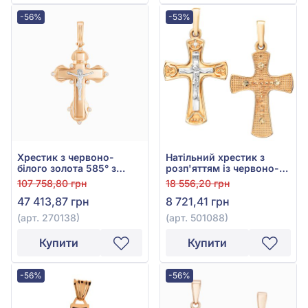
-56%
-53%
Хрестик з червоно-
Натільний хрестик з
білого золота 585° з
розп'яттям із червоно-
фіанітом, арт. 270138
білого золота 585°, арт.
107 758,80 грн
18 556,20 грн
501088
47 413,87 грн
8 721,41 грн
(арт. 270138)
(арт. 501088)
Купити
Купити
-56%
-56%