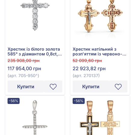
Хрестик із білого золота
Хрестик натільний з
585° з діамантом 0,8ct,
розп'яттям із червоно-
арт. 705-950
білого золота 585° з
235 908,00 грн
52 099,60 грн
фіанітом/куб.цирконієм,
117 954,00 грн
22 923,82 грн
арт. 270137
(арт. 705-950^)
(арт. 270137)
Купити
Купити
-56%
-56%