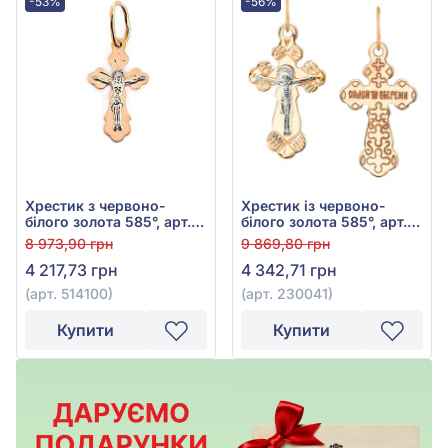
-53%
-56%
Хрестик з червоно-
Хрестик із червоно-
білого золота 585°, арт.
білого золота 585°, арт.
514100
230041
8 973,90 грн
9 869,80 грн
4 217,73 грн
4 342,71 грн
(арт. 514100)
(арт. 230041)
Купити
Купити