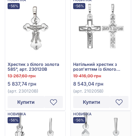
-56%
-56%
Хрестик з білого золота
Натільний хрестик з
585°, арт. 230120В
розп'яттям із білого
золота 585°, арт. 210205В
13 267,60 грн
19 416,00 грн
5 837,74 грн
8 543,04 грн
(арт. 230120В)
(арт. 210205В)
Купити
Купити
НОВИНКА
НОВИНКА
-56%
-56%