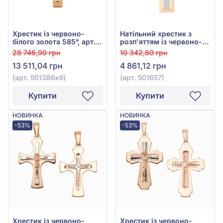
Хрестик із червоно-
Натільний хрестик з
білого золота 585°, арт.
розп'яттям із червоно-
501386кб
білого золота 585°, арт.
28 746,90 грн
10 342,80 грн
501657
13 511,04 грн
4 861,12 грн
(арт. 501386кб)
(арт. 501657)
Купити
Купити
НОВИНКА
НОВИНКА
-53%
-53%
Хрестик із червоно-
Хрестик із червоно-