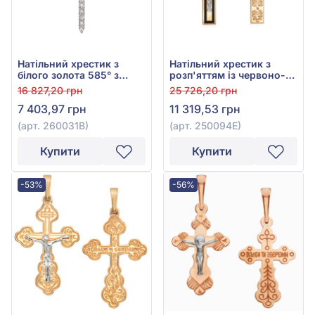
Натільний хрестик з
Натільний хрестик з
білого золота 585° з
розп'яттям із червоно-
фіанітом/куб.цирконієм,
білого золота 585° з
16 827,20 грн
25 726,20 грн
арт. 260031В
чорною емаллю, арт.
7 403,97 грн
11 319,53 грн
250094Е
(арт. 260031В)
(арт. 250094Е)
Купити
Купити
-53%
-56%