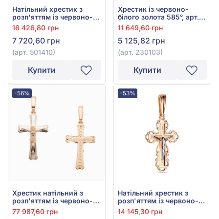
Натільний хрестик з
Хрестик із червоно-
розп'яттям із червоно-
білого золота 585°, арт.
білого золота 585°, без
230103
16 426,80 грн
11 649,60 грн
вставки, арт. 501410
7 720,60 грн
5 125,82 грн
(арт. 501410)
(арт. 230103)
Купити
Купити
-56%
-53%
Хрестик натільний з
Натільний хрестик з
розп'яттям із червоно-
розп'яттям із червоно-
білого золота 585°, арт.
білого золота 585°, без
77 987,60 грн
14 145,30 грн
250078
вставки, арт. 501333