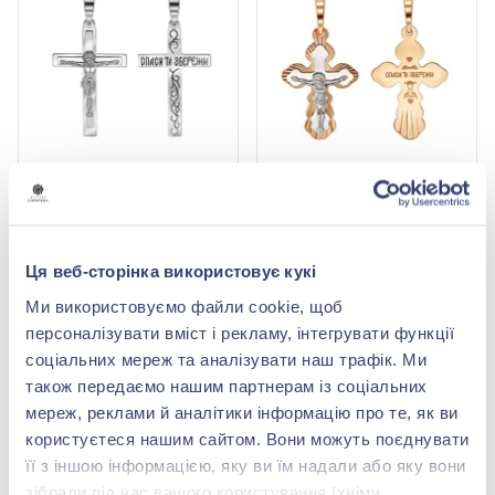
Хрестик із білого золота
Натільний хрестик з
585°, арт. 210219В
розп'яттям із червоно-
білого золота 585°, арт.
22 652,00 грн
21 195,80 грн
210202
Ця веб-сторінка використовує кукі
9 966,88 грн
9 326,15 грн
(арт. 210219В)
(арт. 210202)
Ми використовуємо файли cookie, щоб
персоналізувати вміст і рекламу, інтегрувати функції
Купити
Купити
соціальних мереж та аналізувати наш трафік. Ми
також передаємо нашим партнерам із соціальних
-56%
-56%
мереж, реклами й аналітики інформацію про те, як ви
користуєтеся нашим сайтом. Вони можуть поєднувати
її з іншою інформацією, яку ви їм надали або яку вони
зібрали під час вашого користування їхніми