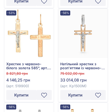
Купити
Купити
-53%
-56%
Хрестик з червоно-
Натільний хрестик з
білого золота 585°, арт.
розп'яттям із червоно-
519900
білого золота 585°, арт.
8 821,80 грн
75 032,00 грн
Кр1500М
4 146,25 грн
33 014,08 грн
(арт. 519900)
(арт. Кр1500М)
Купити
Купити
-56%
-56%