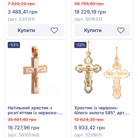
230151
585° з фіанітом/
7 928,20 грн
38 785,50 грн
куб.цирконієм, арт.
3 488,41 грн
18 229,19 грн
501633
(арт. 230151)
(арт. 501633)
Купити
Купити
-53%
-53%
Натільний хрестик з
Хрестик із червоно-
розп'яттям із червоно-
білого золота 585°, арт.
білого золота 585°, без
520801
35 591,40 грн
12 624,30 грн
вставки, арт. 501051кб
16 727,96 грн
5 933,42 грн
(арт. 501051кб)
(арт. 520801)