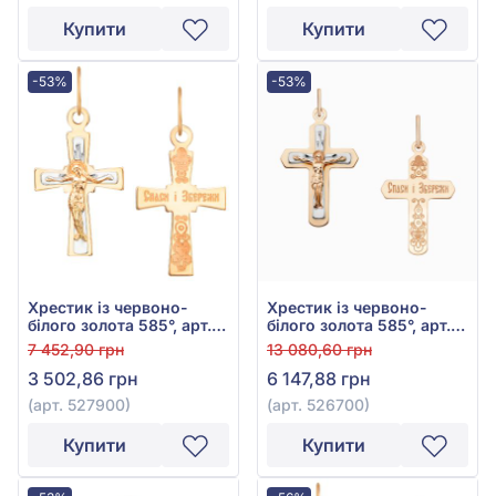
Купити
Купити
-53%
-53%
Хрестик із червоно-
Хрестик із червоно-
білого золота 585°, арт.
білого золота 585°, арт.
527900
526700
7 452,90 грн
13 080,60 грн
3 502,86 грн
6 147,88 грн
(арт. 527900)
(арт. 526700)
Купити
Купити