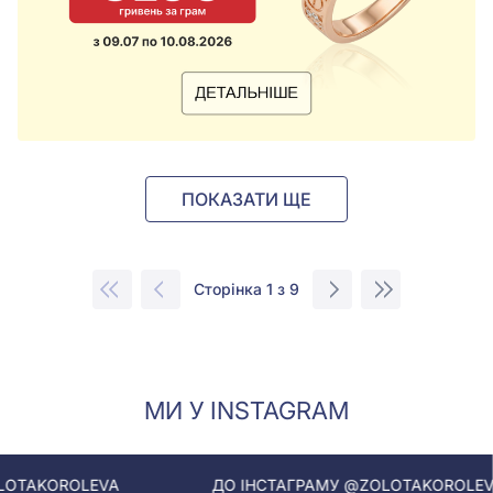
ПОКАЗАТИ ЩЕ
Сторінка 1 з 9
МИ У INSTAGRAM
ДО ІНСТАГРАМУ @ZOLOTAKOROLEVA
Д