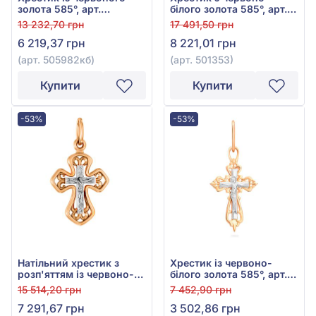
золота 585°, арт.
білого золота 585°, арт.
505982кб
501353
13 232,70 грн
17 491,50 грн
6 219,37 грн
8 221,01 грн
(арт. 505982кб)
(арт. 501353)
Купити
Купити
-53%
-53%
Натільний хрестик з
Хрестик із червоно-
розп'яттям із червоно-
білого золота 585°, арт.
білого золота 585°, без
501510
15 514,20 грн
7 452,90 грн
вставки, арт. 501094
7 291,67 грн
3 502,86 грн