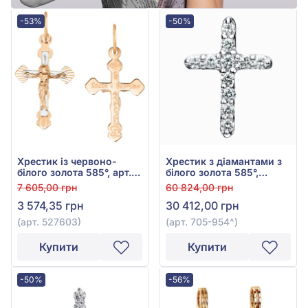
-53%
-50%
Хрестик із червоно-
Хрестик з діамантами з
білого золота 585°, арт.
білого золота 585°,
527603
Діамант 0,19ct, арт. 705-
7 605,00 грн
60 824,00 грн
954
3 574,35 грн
30 412,00 грн
(арт. 527603)
(арт. 705-954^)
Купити
Купити
-50%
-56%