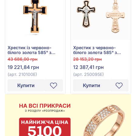
Хрестик із червоно-
Хрестик з червоно-
білого золота 585° з
білого золота 585° з
чорною емаллю, арт.
чорною емаллю, арт.
43 686,00 грн
28 153,20 грн
210100Е
250095Е
19 221,84 грн
12 387,41 грн
(арт. 210100Е)
(арт. 250095Е)
Купити
Купити