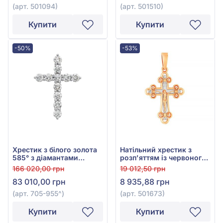
(арт. 501094)
(арт. 501510)
Купити
Купити
-50%
-53%
Хрестик з білого золота
Натільний хрестик з
585° з діамантами
розп'яттям із червоного
0,68ct, арт. 705-955
золота 585°, арт. 501673
166 020,00 грн
19 012,50 грн
83 010,00 грн
8 935,88 грн
(арт. 705-955^)
(арт. 501673)
Купити
Купити