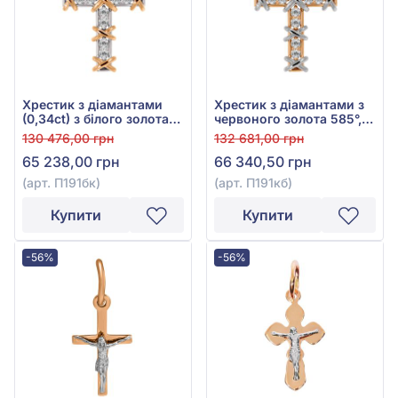
Хрестик з діамантами
Хрестик з діамантами з
(0,34ct) з білого золота
червоного золота 585°,
585°, арт. П191бк
Діамант 0,34ct, арт.
130 476,00 грн
132 681,00 грн
П191кб
65 238,00 грн
66 340,50 грн
(арт. П191бк)
(арт. П191кб)
Купити
Купити
-56%
-56%