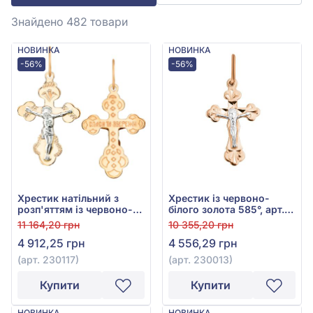
Знайдено 482
товари
НОВИНКА
НОВИНКА
-56%
-56%
Хрестик натільний з
Хрестик із червоно-
розп'яттям із червоно-
білого золота 585°, арт.
білого золота 585°, арт.
230013
11 164,20 грн
10 355,20 грн
230117
4 912,25 грн
4 556,29 грн
(арт. 230117)
(арт. 230013)
Купити
Купити
НОВИНКА
НОВИНКА