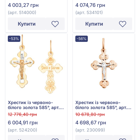
4 003,27 грн
4 074,76 грн
(арт. 514000)
(арт. 534101)
Купити
Купити
-53%
-56%
Хрестик із червоно-
Хрестик із червоно-
білого золота 585°, арт.
білого золота 585°, арт.
524200
230099
12 776,40 грн
10 678,80 грн
6 004,91 грн
4 698,67 грн
(арт. 524200)
(арт. 230099)