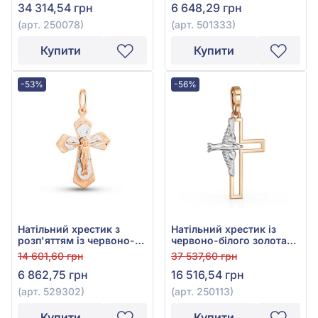
34 314,54 грн
6 648,29 грн
(арт. 250078)
(арт. 501333)
Купити
Купити
-53%
-56%
Натільний хрестик з
Натільний хрестик із
розп'яттям із червоно-
червоно-білого золота
білого золота 585°, арт.
585°, арт. 250113
14 601,60 грн
37 537,60 грн
529302
6 862,75 грн
16 516,54 грн
(арт. 529302)
(арт. 250113)
Купити
Купити