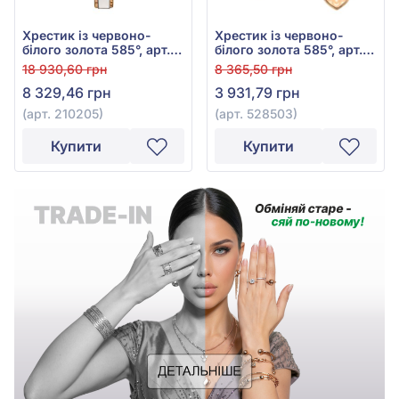
Хрестик із червоно-
Хрестик із червоно-
білого золота 585°, арт.
білого золота 585°, арт.
210205
528503
18 930,60 грн
8 365,50 грн
8 329,46 грн
3 931,79 грн
(арт. 210205)
(арт. 528503)
Купити
Купити