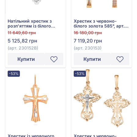
Натільний хрестик з
Хрестик з червоно-
розп'яттям із білого
білого золота 585°, арт.
золота 585°, арт. 230152В
230153
11 649,60 грн
16 180,00 грн
5 125,82 грн
7 119,20 грн
(арт. 230152В)
(арт. 230153)
Купити
Купити
-53%
-53%
Хрестик із червоного
Хрестик з червоно-