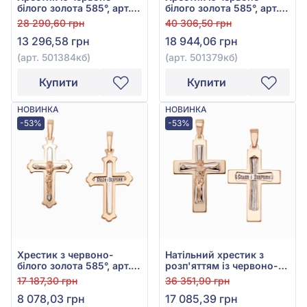
білого золота 585°, арт.
білого золота 585°, арт.
501384кб
501379кб
28 290,60 грн
40 306,50 грн
13 296,58 грн
18 944,06 грн
(арт. 501384кб)
(арт. 501379кб)
Купити
Купити
НОВИНКА
НОВИНКА
-53%
-53%
Хрестик з червоно-
Натільний хрестик з
білого золота 585°, арт.
розп'яттям із червоно-
501613кб
білого золота 585°, без
17 187,30 грн
36 351,90 грн
вставки, арт. 501377кб
8 078,03 грн
17 085,39 грн