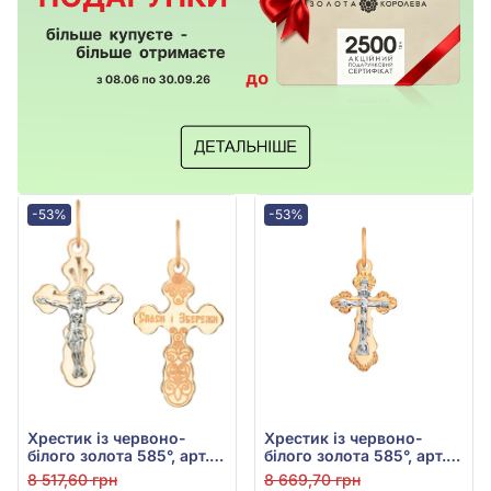
-53%
-53%
Хрестик із червоно-
Хрестик із червоно-
білого золота 585°, арт.
білого золота 585°, арт.
514000
534101
8 517,60 грн
8 669,70 грн