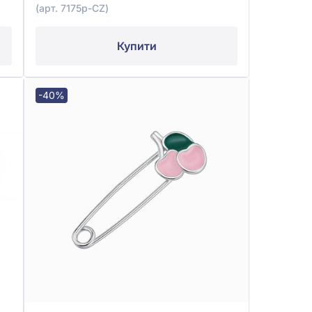
(арт. 7175р-CZ)
Купити
-40%