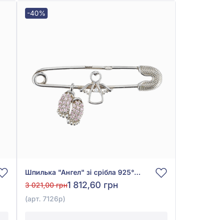
-40%
Шпилька "Ангел" зі срібла 925° з фіанітом/куб.цирконієм, арт. 7126р
1 812,60 грн
3 021,00 грн
(арт. 7126р)