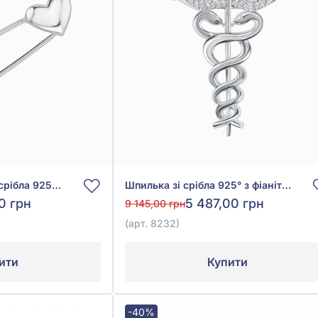
Шпилька "Серце" зі срібла 925°, арт. 590045
Шпилька зі срібла 925° з фіанітом/куб.цирконієм, арт. 8232
80 грн
5 487,00 грн
9 145,00 грн
(арт. 8232)
ити
Купити
-40%