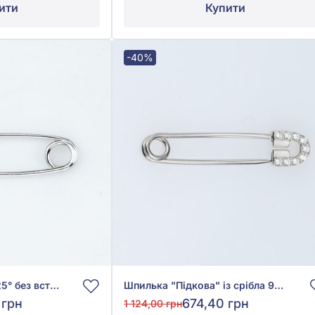
ити
Купити
-40%
Шпилька зі срібла 925° без вставки, арт. 71006р
Шпилька "Підкова" із срібла 925° з фіанітом/куб.цирконієм, арт. 71004р
 грн
674,40 грн
1 124,00 грн