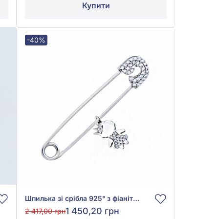
Купити
-40%
Шпилька зі срібла 925° з фіанітом/куб.цирконієм, арт. 7175р-CZ
1 450,20 грн
2 417,00 грн