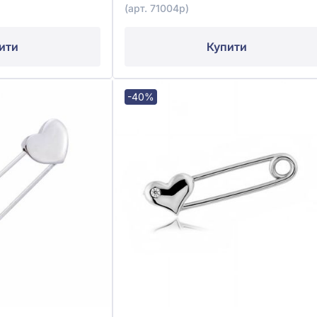
(арт. 71004р)
ити
Купити
-40%