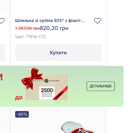
Шпилька зі срібла 925° з фіанітом/куб.цирконієм, арт. 7161р-CZ
820,20 грн
1 367,00 грн
(арт. 7161р-CZ)
Купити
-40%