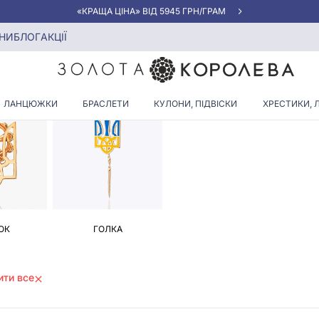
«КРАЩА ЦІНА» ВІД 5945 ГРН/ГРАМ
НИ
БЛОГ
АКЦІЇ
БУЛАВКИ ЗІ СРІБЛА
ЛАНЦЮЖКИ
БРАСЛЕТИ
КУЛОНИ, ПІДВІСКИ
ХРЕСТИКИ, 
ОК
ГОЛКА
ити все