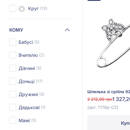
Круг
(13)
КОМУ
Бабусі
(5)
Вчителю
(2)
Дівчині
(5)
Доньці
(17)
Дружині
(5)
1 327,
2 212,00 грн
Дядькові
(1)
(арт. 7178р-CZ)
Мамі
(5)
Куп