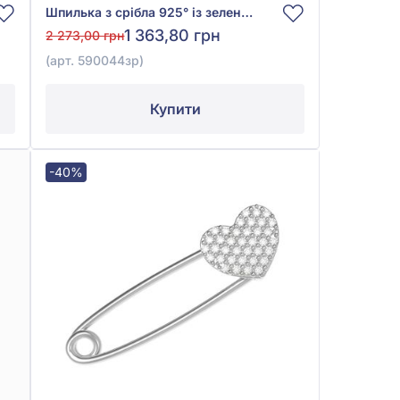
Шпилька з срібла 925° із зеленою та рожевою емаллю, арт. 590044зр
1 363,80 грн
2 273,00 грн
(арт. 590044зр)
Купити
-40%