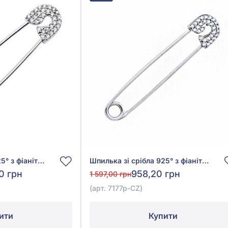
Шпилька зі срібла 925° з фіанітом/куб.цирконієм, арт. 7178р-CZ
Шпилька зі срібла 925° з фіанітом/куб.цирконієм, арт. 7177р-CZ
20 грн
958,20 грн
1 597,00 грн
(арт. 7177р-CZ)
ити
Купити