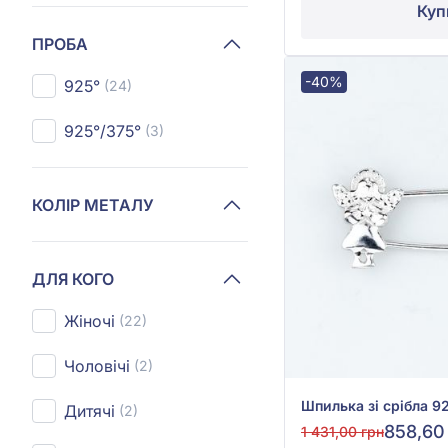
Куп
ПРОБА
-40%
925°
(24)
925°/375°
(3)
КОЛІР МЕТАЛУ
ДЛЯ КОГО
Жіночі
(22)
Чоловічі
(2)
Дитячі
(2)
858,60
1 431,00 грн