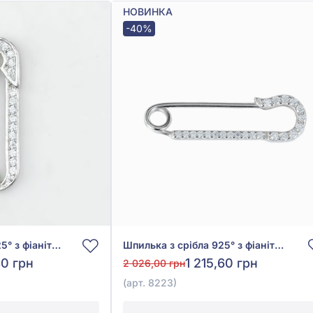
НОВИНКА
-40%
Шпилька зі срібла 925° з фіанітом/куб.цирконієм, арт. 8204
Шпилька з срібла 925° з фіанітом/куб.цирконієм, арт. 8223
80 грн
1 215,60 грн
2 026,00 грн
(арт. 8223)