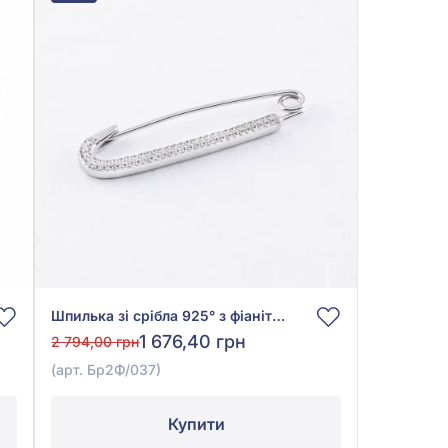
Шпилька зі срібла 925° з фіанітом/куб.цирконієм, арт. Бр2Ф/037
1 676,40 грн
2 794,00 грн
(арт. Бр2Ф/037)
Купити