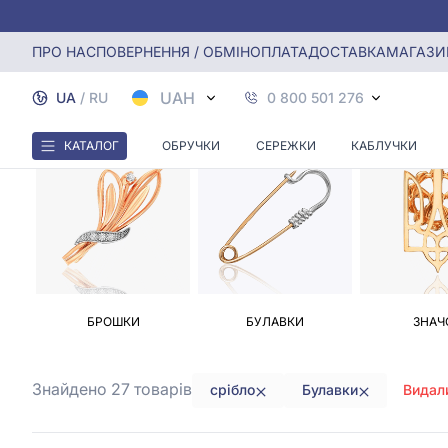
Головна
Брошки. Булавки
Булавки зі срібла
ПРО НАС
ПОВЕРНЕННЯ / ОБМІН
ОПЛАТА
ДОСТАВКА
МАГАЗИ
UAH
UA
/
RU
0 800 501 276
КАТАЛОГ
ОБРУЧКИ
СЕРЕЖКИ
КАБЛУЧКИ
БРОШКИ
БУЛАВКИ
ЗНАЧ
Знайдено 27
товарів
срібло
Булавки
Видал