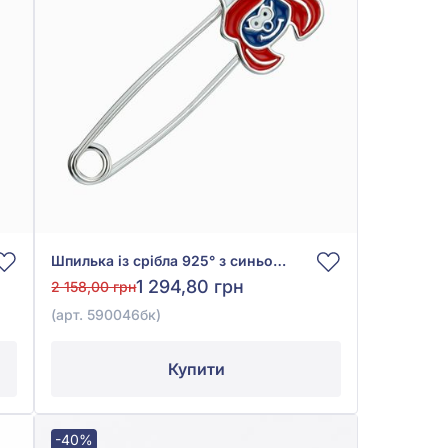
Шпилька із срібла 925° з синьою, білою та червоною емаллю, арт. 590046бк
1 294,80 грн
2 158,00 грн
(арт. 590046бк)
Купити
-40%