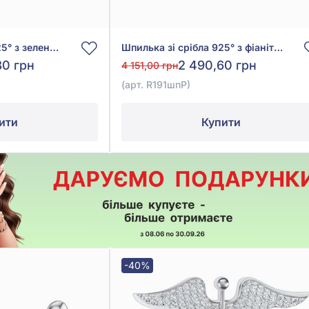
Шпилька із срібла 925° з зеленою та червоною емаллю, арт. 590044зк
Шпилька зі срібла 925° з фіанітом/куб.цирконієм, арт. R191шпР
80 грн
2 490,60 грн
4 151,00 грн
(арт. R191шпР)
ити
Купити
-40%