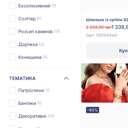
Ексклюзивний
(1)
Солітер
(1)
1 339,
2 233,00 грн
Розсип каменів
(11)
(арт. 590044зк)
Доріжка
(2)
Куп
Конюшина
(1)
ТЕМАТИКА
Патріотичні
(1)
Бантики
(1)
-40%
Декоративні
(13)