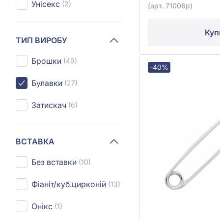
Унісекс
(2)
(арт. 71006р)
Куп
ТИП ВИРОБУ
Брошки
(49)
-40%
Булавки
(27)
Затискач
(6)
ВСТАВКА
Без вставки
(10)
Фіаніт/куб.цирконій
(13)
Онікс
(1)