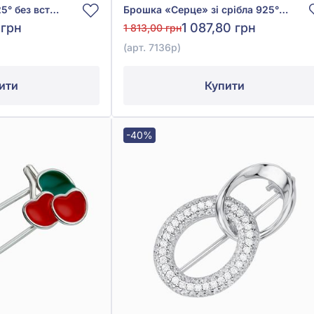
Шпилька зі срібла 925° без вставки, арт. 7160р
Брошка «Серце» зі срібла 925° з фіанітами, арт. 7136р
 грн
1 087,80 грн
1 813,00 грн
(арт. 7136р)
ити
Купити
-40%