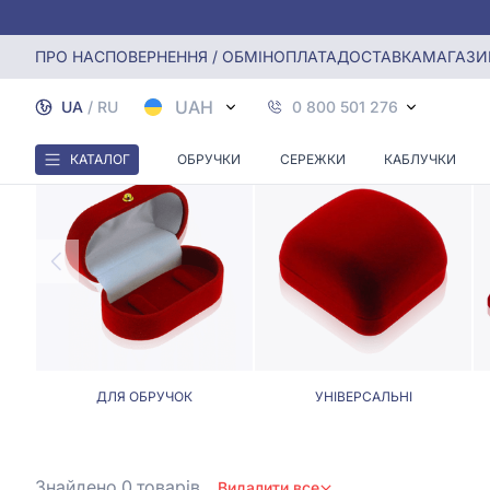
Головна
Футляри
Футляри для пусет
ПРО НАС
ПОВЕРНЕННЯ / ОБМІН
ОПЛАТА
ДОСТАВКА
МАГАЗИ
UAH
UA
/
RU
0 800 501 276
КАТАЛОГ
ОБРУЧКИ
СЕРЕЖКИ
КАБЛУЧКИ
ДЛЯ ОБРУЧОК
УНІВЕРСАЛЬНІ
Знайдено 0
товарів
Видалити все