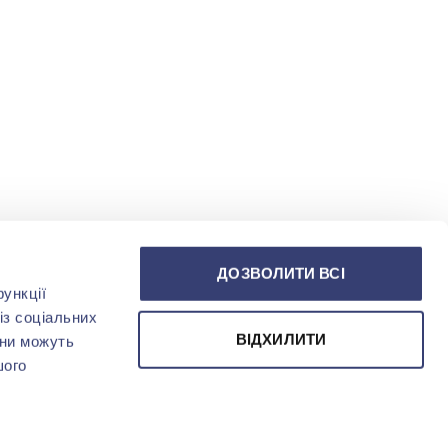
ДОЗВОЛИТИ ВСІ
ункції
із соціальних
ВІДХИЛИТИ
они можуть
шого