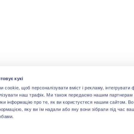
товує кукі
cookie, щоб персоналізувати вміст і рекламу, інтегрувати ф
лізувати наш трафік. Ми також передаємо нашим партнерам 
ики інформацію про те, як ви користуєтеся нашим сайтом. В
формацією, яку ви їм надали або яку вони зібрали під час ва
жбами.