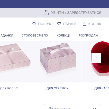
УВІЙТИ / ЗАРЕЄСТРУВАТИСЯ
ПОШУК
ОБРАНЕ
КОШИК
ЛАДАНКИ
СТОЛОВЕ СРІБЛО
КОЛЕКЦІЇ
РОЗПРОДАЖ
ДЛЯ КОЛЬЄ
ДЛЯ СЕРЕЖОК
ДЛЯ КАБ
По новинкам