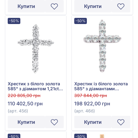
Купити
Купити
-50%
-50%
Хрестик з білого золота
Хрестик із білого золота
585° з діамантом 1,21ct,
585° з діамантами
арт. 45б
2,035ct, арт. 46б
220 805,00 грн
397 844,00 грн
110 402,50 грн
198 922,00 грн
(арт. 45б)
(арт. 46б)
Купити
Купити
-50%
-50%