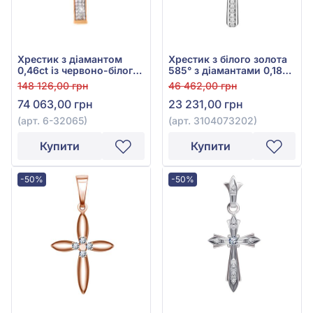
Хрестик з діамантом
Хрестик з білого золота
0,46ct із червоно-білого
585° з діамантами 0,18ct,
золота 585°, арт. 6-
арт. 3104073202
148 126,00 грн
46 462,00 грн
32065
74 063,00 грн
23 231,00 грн
(арт. 6-32065)
(арт. 3104073202)
Купити
Купити
-50%
-50%