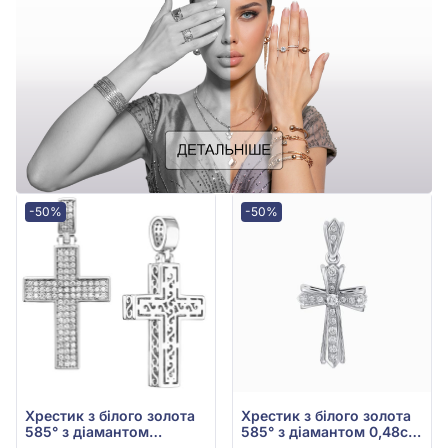
-50%
-50%
Хрестик з білого золота
Хрестик з білого золота
585° з діамантом
585° з діамантом 0,48ct,
0,395ct, арт. п635б
арт. 705-003