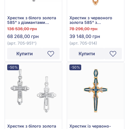
Хрестик з білого золота
Хрестик з червоного
585° з діамантами
золота 585° з
0,58ct, арт. 705-951
діамантами 0,16ct, арт.
136 536,00 грн
78 296,00 грн
705-014
68 268,00 грн
39 148,00 грн
(арт. 705-951^)
(арт. 705-014)
Купити
Купити
-50%
-50%
Хрестик з білого золота
Хрестик із червоно-