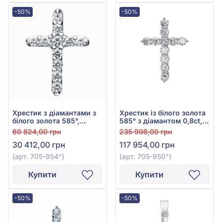
-50%
-50%
Хрестик з діамантами з
Хрестик із білого золота
білого золота 585°,
585° з діамантом 0,8ct,
Діамант 0,19ct, арт. 705-
арт. 705-950
60 824,00 грн
235 908,00 грн
954
30 412,00 грн
117 954,00 грн
(арт. 705-954^)
(арт. 705-950^)
Купити
Купити
-50%
-50%