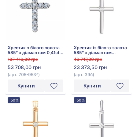
Хрестик з білого золота
Хрестик із білого золота
585° з діамантом 0,41ct,
585° з діамантом
арт. 705-953
0,095ct, арт. 39б
107 416,00 грн
46 747,00 грн
53 708,00 грн
23 373,50 грн
(арт. 705-953^)
(арт. 39б)
Купити
Купити
-50%
-50%