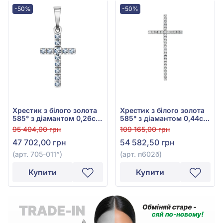
-50%
-50%
Хрестик з білого золота
Хрестик з білого золота
585° з діамантом 0,26ct,
585° з діамантом 0,44ct,
арт. 705-011
арт. п602б
95 404,00 грн
109 165,00 грн
47 702,00 грн
54 582,50 грн
(арт. 705-011^)
(арт. п602б)
Купити
Купити