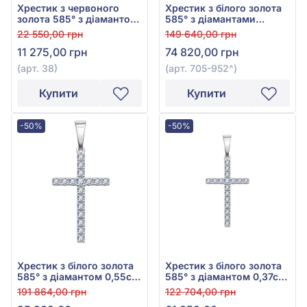
Хрестик з червоного
Хрестик з білого золота
золота 585° з діамантом
585° з діамантами
0,024ct, арт. 38
0,58ct, арт. 705-952
22 550,00 грн
149 640,00 грн
11 275,00 грн
74 820,00 грн
(арт. 38)
(арт. 705-952^)
Купити
Купити
-50%
-50%
Хрестик з білого золота
Хрестик з білого золота
585° з діамантом 0,55ct,
585° з діамантом 0,37ct,
арт. 705-009
арт. 705-009а
191 864,00 грн
122 704,00 грн