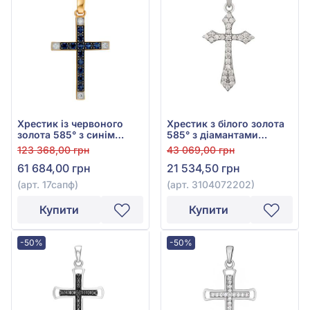
Хрестик із червоного
Хрестик з білого золота
золота 585° з синім
585° з діамантами
сапфіром 1,24ct та
0,23ct, арт. 3104072202
123 368,00 грн
43 069,00 грн
діамантами 0,12ct, арт.
61 684,00 грн
21 534,50 грн
17сапф
(арт. 17сапф)
(арт. 3104072202)
Купити
Купити
-50%
-50%