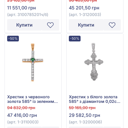
23 102,00 грн
90 403,00 грн
чорним діамантом
синім сапфіром 0,13ct,
11 551,00 грн
45 201,50 грн
0,09ct, арт. 3100785201ч/
арт. 1-3120003
б
(арт. 3100785201ч/б)
(арт. 1-3120003)
Купити
Купити
-50%
-50%
Хрестик з червоного
Хрестик з білого золота
золота 585° із зеленим
585° з діамантом 0,02ct,
смарагдом 0,1ct та
арт. 1-3200006
94 832,00 грн
59 165,00 грн
діамантами 0,38ct, арт.
47 416,00 грн
29 582,50 грн
1-3110003
(арт. 1-3110003)
(арт. 1-3200006)