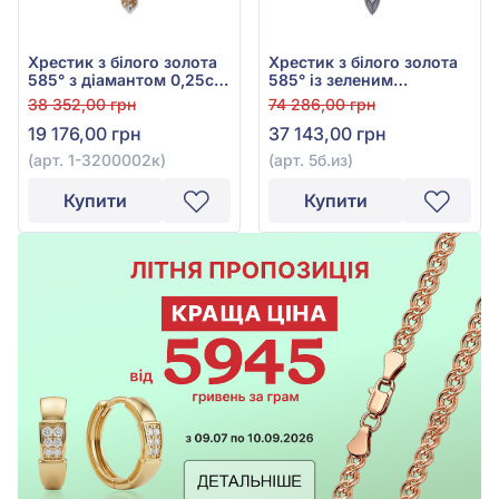
Хрестик з білого золота
Хрестик з білого золота
585° з діамантом 0,25ct,
585° із зеленим
арт. 1-3200002к
смарагдом 0,13ct та
38 352,00 грн
74 286,00 грн
діамантами 0,112ct, арт.
19 176,00 грн
37 143,00 грн
5б.из
(арт. 1-3200002к)
(арт. 5б.из)
Купити
Купити