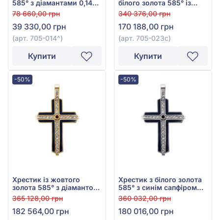
585° з діамантами 0,14ct,
білого золота 585° із
арт. 705-014
зеленою емаллю, синім
78 660,00 грн
340 376,00 грн
сапфіром 0,12ct та
39 330,00 грн
170 188,00 грн
діамантами 0,08ct, арт.
705-023с
(арт. 705-014^)
(арт. 705-023с)
Купити
Купити
-50%
-50%
Хрестик із жовтого
Хрестик з білого золота
золота 585° з діамантом
585° з синім сапфіром
0,6ct та чорною емаллю,
0,14ct та діамантами
365 128,00 грн
360 032,00 грн
арт. 705-006ч
0,59ct, арт. 705-006с
182 564,00 грн
180 016,00 грн