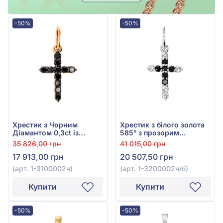
-50%
-50%
Хрестик з Чорним
Хрестик з білого золота
Діамантом 0,3ct із
585° з прозорим
червоного золота 585°,
діамантом 0,11ct та
35 826,00 грн
41 015,00 грн
арт. 1-3100002ч
чорним діамантом
17 913,00 грн
20 507,50 грн
0,15ct, арт. 1-3200002ч/б
(арт. 1-3100002ч)
(арт. 1-3200002ч/б)
Купити
Купити
-50%
-50%