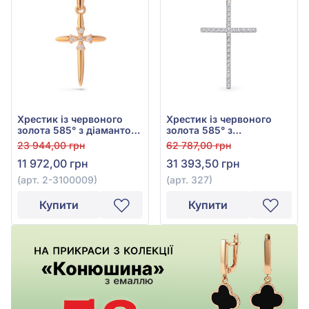
Хрестик із червоного
Хрестик із червоного
золота 585° з діамантом
золота 585° з
0,03ct, арт. 2-3100009
діамантами 0,21ct, арт.
23 944,00 грн
62 787,00 грн
327
11 972,00 грн
31 393,50 грн
(арт. 2-3100009)
(арт. 327)
Купити
Купити