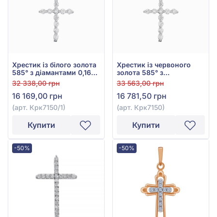
Хрестик із білого золота
Хрестик із червоного
585° з діамантами 0,16ct,
золота 585° з
арт. Крк7150/1
діамантами 0,16ct, арт.
32 338,00 грн
33 563,00 грн
Крк7150
16 169,00 грн
16 781,50 грн
(арт. Крк7150/1)
(арт. Крк7150)
Купити
Купити
-50%
-50%