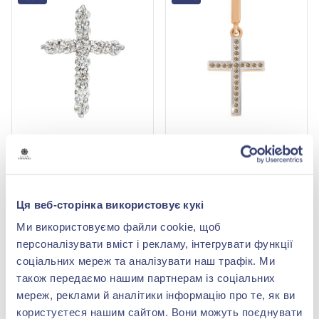
Хрестик з червоного
Хрестик з червоного
золота 585° з
золота 585° з
діамантами 1,11ct, арт. 45
коричневим діамантом
203 948,00 грн
50 484,00 грн
0,161ct, арт. 321231к
101 974,00 грн
25 242,00 грн
Ця веб-сторінка використовує кукі
(арт. 45)
(арт. 321231к)
Ми використовуємо файли cookie, щоб
Купити
Купити
персоналізувати вміст і рекламу, інтегрувати функції
соціальних мереж та аналізувати наш трафік. Ми
-50%
-50%
також передаємо нашим партнерам із соціальних
мереж, реклами й аналітики інформацію про те, як ви
користуєтеся нашим сайтом. Вони можуть поєднувати