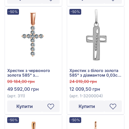
-50%
-50%
Хрестик з червоного
Хрестик з білого золота
золота 585° з
585° з діамантом 0,03ct,
діамантами 0,516ct, арт.
арт. 1-3200004
99 184,00 грн
24 019,00 грн
311
49 592,00 грн
12 009,50 грн
(арт. 311)
(арт. 1-3200004)
Купити
Купити
-50%
-50%