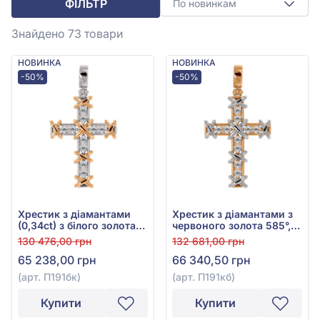
ФІЛЬТР
По новинкам
Знайдено 73
товари
НОВИНКА
НОВИНКА
-50%
-50%
Хрестик з діамантами
Хрестик з діамантами з
(0,34ct) з білого золота
червоного золота 585°,
585°, арт. П191бк
Діамант 0,34ct, арт.
130 476,00 грн
132 681,00 грн
П191кб
65 238,00 грн
66 340,50 грн
(арт. П191бк)
(арт. П191кб)
Купити
Купити