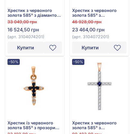
Хрестик з червоного
Хрестик з червоного
золота 585° з діамантом
золота 585° з
0,09ct, арт. 3104074201
діамантами 0,23ct, арт.
33 049,00 грн
46 928,00 грн
3104072201
16 524,50 грн
23 464,00 грн
(арт. 3104074201)
(арт. 3104072201)
Купити
Купити
-50%
-50%
Хрестик із червоного
Хрестик з червоного
золота 585° з прозорим
золота 585° з
діамантом 0,07ct та
діамантами 0,35ct та