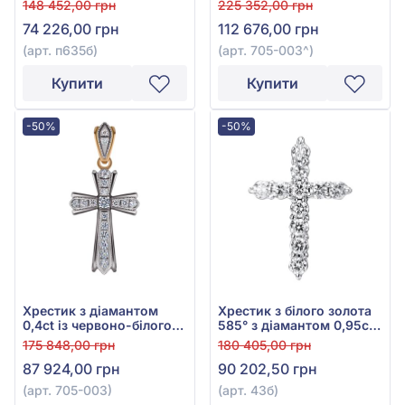
148 452,00 грн
225 352,00 грн
74 226,00 грн
112 676,00 грн
(арт. п635б)
(арт. 705-003^)
Купити
Купити
-50%
-50%
Хрестик з діамантом
Хрестик з білого золота
0,4ct із червоно-білого
585° з діамантом 0,95ct,
золота 585°, арт. 705-003
арт. 43б
175 848,00 грн
180 405,00 грн
87 924,00 грн
90 202,50 грн
(арт. 705-003)
(арт. 43б)