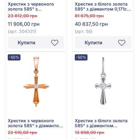
Хрестик з червоного
Хрестик з білого золота
золота 585° з
585° з діамантом 0,171ct,
діамантами 0,052ct, арт.
арт. 5б
23 812,00 грн
81 675,00 грн
304331
11 906,00 грн
40 837,50 грн
(арт. 304331)
(арт. 5б)
Купити
Купити
-50%
-50%
Хрестик з червоного
Хрестик з білого золота
золота 585° з діамантом
585° з діамантом
0,04ct, арт. 730109
0,028ct, арт. 50б
22 510,00 грн
13 698,00 грн