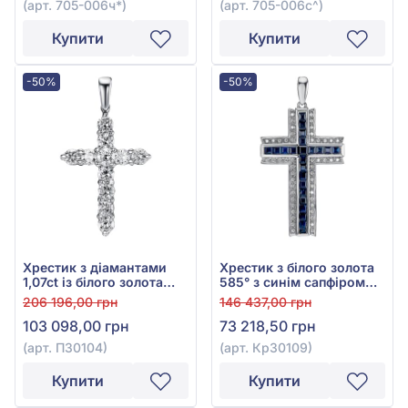
(арт. 705-006ч*)
(арт. 705-006с^)
Купити
Купити
-50%
-50%
Хрестик з діамантами
Хрестик з білого золота
1,07ct із білого золота
585° з синім сапфіром
750°, арт. П30104
2,76ct та діамантом
206 196,00 грн
146 437,00 грн
0,25ct, арт. Кр30109
103 098,00 грн
73 218,50 грн
(арт. П30104)
(арт. Кр30109)
Купити
Купити