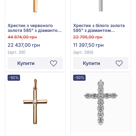
Хрестик з червоного
Хрестик з білого золота
золота 585° з діамантом
585° з діамантом
0,085ct, арт. 39
0,024ct, арт. 38б
44 874,00 грн
22 795,00 грн
22 437,00 грн
11 397,50 грн
(арт. 39)
(арт. 38б)
Купити
Купити
-50%
-50%