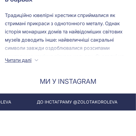
Традиційно ювелірні хрестики сприймалися як
стримані прикраси з однотонного металу. Однак
історія монарших домів та найвідоміших світових
музеїв доводить інше: найвеличніші сакральні
символи завжди оздоблювалися розсипами
коштовного каміння різного кольору. Сьогодні ця
Читати далі
традиція високого ювелірного мистецтва (High
Jewelry) повертається. Декоративні хрестики, в яких
МИ У INSTAGRAM
льодяний блиск діамантів поєднується з яскравою,
насиченою енергією кольорових каменів, стали
справжнім хітом. Це вже не просто символ віри, це
ДО ІНСТАГРАМУ @ZOLOTAKOROLEVA
ДО ІНСТА
яскравий акцент, що відображає ваш настрій,
темперамент та індивідуальність. В інтернет-магазині
«Золота Королева» представлена ексклюзивна
колекція хрестиків із сертифікованими діамантами