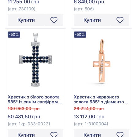
11 255,00 грн
6 849,00 грн
(арт. 730109)
(арт. 50б)
Купити
Купити
-50%
-50%
Хрестик з білого золота
Хрестик з червоного
585° із синім сапфіром
золота 585° з діамантом
0,68ct та діамантом
0,03ct, арт. 1-3100004
100 963,00 грн
26 224,00 грн
0,03ct, арт. 1кр-033-
50 481,50 грн
13 112,00 грн
0023
(арт. 1кр-033-0023)
(арт. 1-3100004)
Купити
Купити