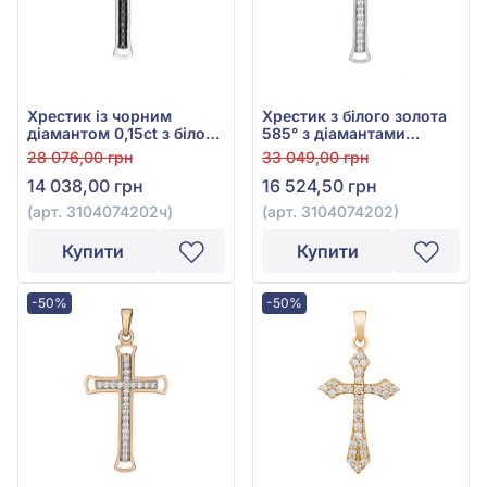
Хрестик із чорним
Хрестик з білого золота
діамантом 0,15ct з білого
585° з діамантами
золота 585°, арт.
0,09ct, арт. 3104074202
28 076,00 грн
33 049,00 грн
3104074202ч
14 038,00 грн
16 524,50 грн
(арт. 3104074202ч)
(арт. 3104074202)
Купити
Купити
-50%
-50%