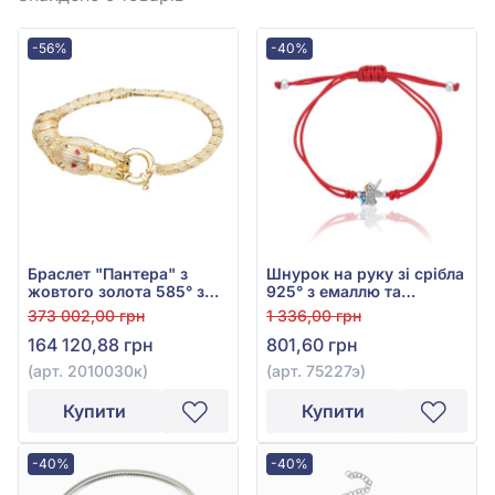
-56%
-40%
Браслет "Пантера" з
Шнурок на руку зі срібла
жовтого золота 585° з
925° з емаллю та
рожевим та білим
фіанітом/куб.цирконієм,
373 002,00 грн
1 336,00 грн
фіанітом, арт. 2010030к
арт. 75227э
164 120,88 грн
801,60 грн
(арт. 2010030к)
(арт. 75227э)
Купити
Купити
-40%
-40%