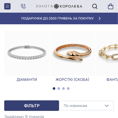
Головна
Браслети
Браслети з рожевими вставками
БРАСЛЕТИ З РОЖЕВИМИ ВСТАВКАМИ
«КРАЩА ЦІНА» ВІД 5945 ГРН/ГРАМ
ДІАМАНТИ
ЖОРСТКІ (СКОБА)
ФАНТА
ФІЛЬТР
По новинкам
Знайдено 9
товарів