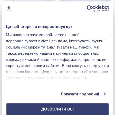
Ця веб-сторінка використовує кукі
Шнурок на руку «Серце»
Браслет «Серце» з
з рожевим шовком у
рожевим шовком із
Ми використовуємо файли cookie, щоб
сріблі 925°/375°, арт.
срібла 925°/375°, арт.
2 846,00 грн
2 846,00 грн
532брР
532брР
персоналізувати вміст і рекламу, інтегрувати функції
1 707,60 грн
1 707,60 грн
соціальних мереж та аналізувати наш трафік. Ми
(арт. 532брР)
(арт. 532брР)
також передаємо нашим партнерам із соціальних
Купити
Купити
мереж, реклами й аналітики інформацію про те, як ви
користуєтеся нашим сайтом. Вони можуть поєднувати
-40%
її з іншою інформацією, яку ви їм надали або яку вони
зібрали під час вашого користування їхніми
службами.
Показати подробиці
ДОЗВОЛИТИ ВСІ