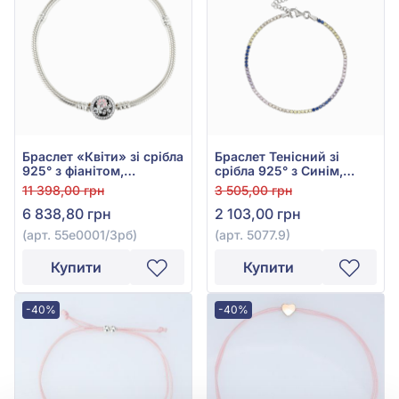
Браслет «Квіти» зі срібла
Браслет Тенісний зі
925° з фіанітом,
срібла 925° з Синім,
кубічним цирконієм та
Рожевим, Фіолетовим,
11 398,00 грн
3 505,00 грн
рожевою емаллю, арт.
Жовтим та
6 838,80 грн
2 103,00 грн
55е0001/3рб
Помаранчевим Фіанітом/
куб.цирконієм, арт.
(арт. 55е0001/3рб)
(арт. 5077.9)
5077.9
Купити
Купити
-40%
-40%