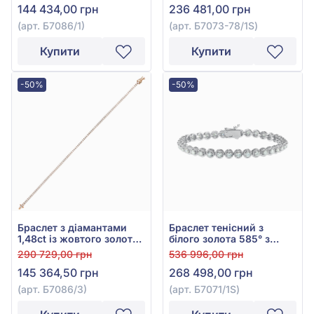
144 434,00 грн
236 481,00 грн
(арт. Б7086/1)
(арт. Б7073-78/1S)
Купити
Купити
-50%
-50%
Браслет з діамантами
Браслет тенісний з
1,48ct із жовтого золота
білого золота 585° з
585°, арт. Б7086/3
діамантами 2,08ct, арт.
290 729,00 грн
536 996,00 грн
Б7071/1S
145 364,50 грн
268 498,00 грн
(арт. Б7086/3)
(арт. Б7071/1S)