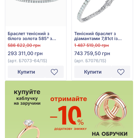
Браслет теніcний з
Тенісний браслет з
білого золота 585° з
діамантами 7,81ct із
діамантами 3,41ct, арт.
білого золота 585°, арт.
586 622,00 грн
1 487 519,00 грн
Б7073-64/1S
Б7076/1S
293 311,00 грн
743 759,50 грн
(арт. Б7073-64/1S)
(арт. Б7076/1S)
Купити
Купити