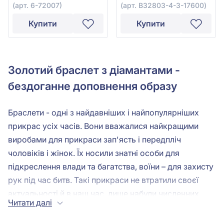
(арт. 6-72007)
(арт. B32803-4-3-17600)
Купити
Купити
Золотий браслет з діамантами -
бездоганне доповнення образу
Браслети - одні з найдавніших і найпопулярніших
прикрас усіх часів. Вони вважалися найкращими
виробами для прикраси зап'ясть і передпліч
чоловіків і жінок. Їх носили знатні особи для
підкреслення влади та багатства, воїни – для захисту
рук під час битв. Такі прикраси не втратили своєї
актуальності й в наш час, лише набули численних
Читати далі
варіантів виготовлення, дизайнів, моделей та
способів фіксації. Золотий браслет з діамантами