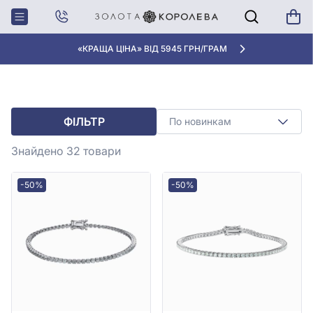
Головна
Браслети з діамантами
БРАСЛЕТИ З ДІАМАНТАМИ
«КРАЩА ЦІНА» ВІД 5945 ГРН/ГРАМ
ФІЛЬТР
По новинкам
Знайдено 32
товари
-50%
-50%