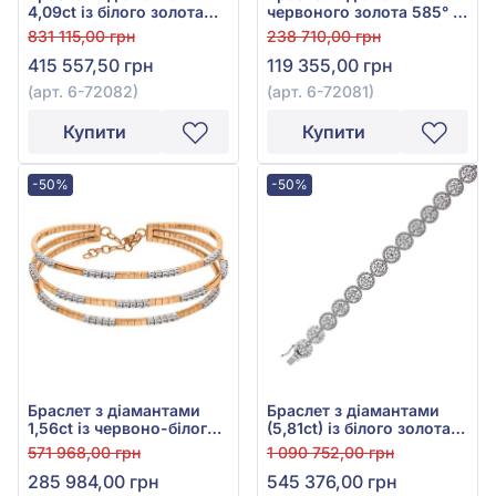
4,09ct із білого золота
червоного золота 585° з
585° арт. 6-72082
діамантом 0,37ct, арт. 6-
831 115,00 грн
238 710,00 грн
72081
415 557,50 грн
119 355,00 грн
(арт. 6-72082)
(арт. 6-72081)
Купити
Купити
-50%
-50%
Браслет з діамантами
Браслет з діамантами
1,56ct із червоно-білого
(5,81ct) із білого золота
золота 585°, арт. 6-72007
585°, арт. B32803-4-3-
571 968,00 грн
1 090 752,00 грн
17600
285 984,00 грн
545 376,00 грн