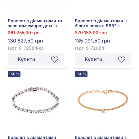
Браслет з діамантами та
Браслет з діамантами з
зеленим смарагдом із
білого золота 585° з
білого золота 585°
діамантом 0,8ct, арт. 6-
261 255,00 грн
270 183,00 грн
(діамант 0,69ct, смарагд
72084
130 627,50 грн
135 091,50 грн
0,16ct), арт. 6-72084из
(арт. 6-72084из)
(арт. 6-72084)
Купити
Купити
-50%
-50%
Браслет з діамантами
Браслет з діамантами з