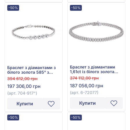
-50%
-50%
Браслет з діамантами
Браслет з діамантами з
1,61ct із білого золота
білого золота 585° з
585°, арт. 6-72077
діамантом 0,53ct, арт.
374 112,00 грн
394 612,00 грн
704-917
187 056,00 грн
197 306,00 грн
(арт. 6-72077)
(арт. 704-917^)
Купити
Купити
-50%
-50%