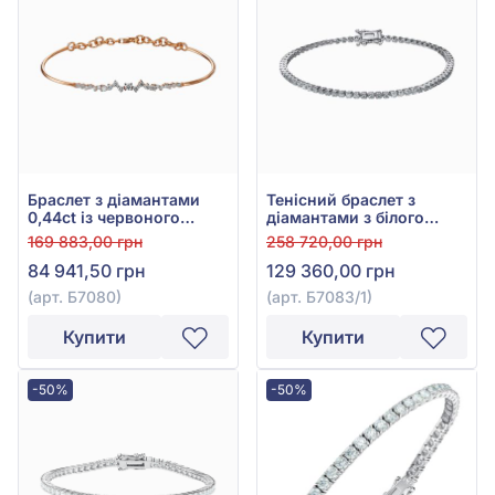
Браслет з діамантами
Тенісний браслет з
0,44ct із червоного
діамантами з білого
золота 585°, арт. Б7080
золота 585°, Діамант
169 883,00 грн
258 720,00 грн
1,14ct, арт. Б7083/1
84 941,50 грн
129 360,00 грн
(арт. Б7080)
(арт. Б7083/1)
Купити
Купити
-50%
-50%