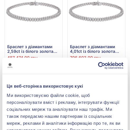
Браслет з діамантами
Браслет з діамантами
2,59ct із білого золота
4,01ct із білого золота
585°, арт. 6-72178
585°, арт. 6-72180
487 474,00 грн
706 603,00 грн
243 737,00 грн
353 301,50 грн
(арт. 6-72178)
(арт. 6-72180)
Купити
Купити
Ця веб-сторінка використовує кукі
Ми використовуємо файли cookie, щоб
-50%
-50%
персоналізувати вміст і рекламу, інтегрувати функції
соціальних мереж та аналізувати наш трафік. Ми
також передаємо нашим партнерам із соціальних
мереж, реклами й аналітики інформацію про те, як ви
користуєтеся нашим сайтом. Вони можуть поєднувати