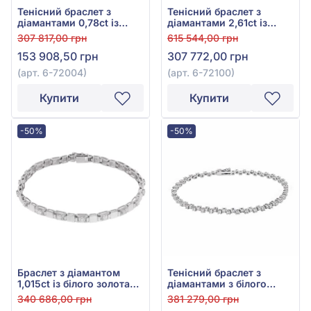
Тенісний браслет з
Тенісний браслет з
діамантами 0,78ct із
діамантами 2,61ct із
білого золота 585°, арт.
білого золота 585°, арт.
307 817,00 грн
615 544,00 грн
6-72004
6-72100
153 908,50 грн
307 772,00 грн
(арт. 6-72004)
(арт. 6-72100)
Купити
Купити
-50%
-50%
Браслет з діамантом
Тенісний браслет з
1,015ct із білого золота
діамантами з білого
585°, арт. 26б
золота 585°, Діамант
340 686,00 грн
381 279,00 грн
1,82ct, арт. 6-72085