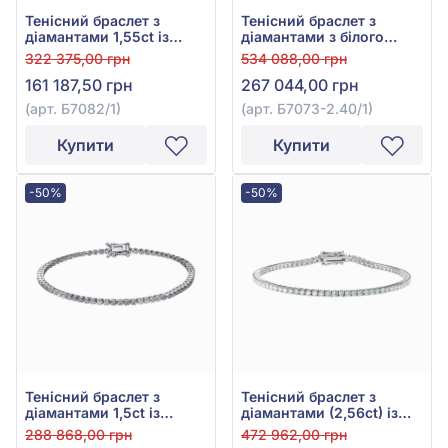
Тенісний браслет з
Тенісний браслет з
діамантами 1,55ct із
діамантами з білого
білого золота 585°, арт.
золота 585° з діамантом
322 375,00 грн
534 088,00 грн
Б7082/1
3,04ct, арт. Б7073-2.40/1
161 187,50 грн
267 044,00 грн
(арт. Б7082/1)
(арт. Б7073-2.40/1)
Купити
Купити
-50%
-50%
Тенісний браслет з
Тенісний браслет з
діамантами 1,5ct із
діамантами (2,56ct) із
білого золота 585°, арт.
білого золота 585°, арт.
288 868,00 грн
472 962,00 грн
Б7086/1
Б7073-78/1S