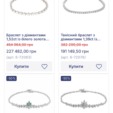
Браслет з діамантами
Тенісний браслет з
1,52ct із білого золота
діамантами 1,39ct із
585°, арт. 6-72083
білого золота 585°, арт.
454 964,00 грн
382 299,00 грн
6-72076
227 482,00 грн
191 149,50 грн
(арт. 6-72083)
(арт. 6-72076)
Купити
Купити
-50%
-50%