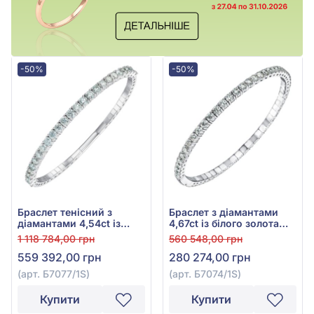
-50%
-50%
Браслет тенісний з
Браслет з діамантами
діамантами 4,54ct із
4,67ct із білого золота
білого золота 585°, арт.
585°, арт. Б7074/1S
1 118 784,00 грн
560 548,00 грн
Б7077/1S
559 392,00 грн
280 274,00 грн
(арт. Б7077/1S)
(арт. Б7074/1S)
Купити
Купити