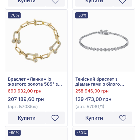
Купити
Купити
-70%
-50%
Браслет «Ланки» із
Тенісний браслет з
жовтого золота 585° з
діамантами з білого
діамантами 3,47ct, арт.
золота 585° з діамантом
690 632,00 грн
258 946,00 грн
Б7085ж
0,94ct, арт. Б7081/1
207 189,60 грн
129 473,00 грн
(арт. Б7085ж)
(арт. Б7081/1)
Купити
Купити
-50%
-50%