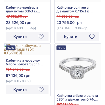
Каблучка-солітер з
Каблучка-солітер з
діамантом 0,11ct із
діамантом 0,115ct із
червоного золота 585°,
білого золота 585°, арт.
47 052,00 грн
47 592,00 грн
арт. К403-3.0-бр
К403-3.0б-бр
23 526,00 грн
23 796,00 грн
(арт. К403-3.0-бр)
(арт. К403-3.0б-бр)
Купити
Купити
-50%
-50%
Каблучка з червоно-
білого золота 585° з
діамантом 0,75ct, арт.
194 272,00 грн
КДк7069
97 136,00 грн
(арт. КДк7069)
Купити
Каблучка з білого золота
585° з діамантом 0,74ct,
арт. КДк7069/1
197 181,00 грн