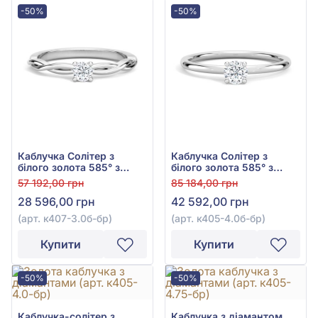
-50%
-50%
Каблучка Солітер з
Каблучка Солітер з
білого золота 585° з
білого золота 585° з
діамантом 0,12ct, арт.
діамантом 0,24ct, арт.
57 192,00 грн
85 184,00 грн
к407-3.0б-бр
к405-4.0б-бр
28 596,00 грн
42 592,00 грн
(арт. к407-3.0б-бр)
(арт. к405-4.0б-бр)
Купити
Купити
-50%
-50%
Каблучка-солітер з
Каблучка з діамантом