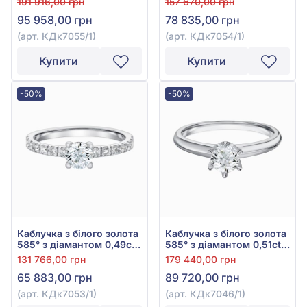
191 916,00 грн
157 670,00 грн
95 958,00 грн
78 835,00 грн
(арт. КДк7055/1)
(арт. КДк7054/1)
Купити
Купити
-50%
-50%
Каблучка з білого золота
Каблучка з білого золота
585° з діамантом 0,49ct,
585° з діамантом 0,51ct,
арт. КДк7053/1
арт. КДк7046/1
131 766,00 грн
179 440,00 грн
65 883,00 грн
89 720,00 грн
(арт. КДк7053/1)
(арт. КДк7046/1)