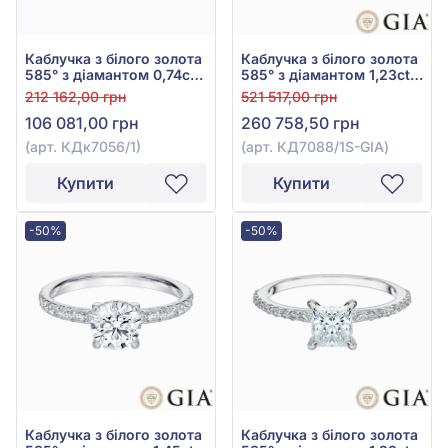
Каблучка з білого золота
Каблучка з білого золота
585° з діамантом 0,74ct,
585° з діамантом 1,23ct,
арт. КДк7056/1
арт. КД7088/1S-GIA
212 162,00 грн
521 517,00 грн
106 081,00 грн
260 758,50 грн
(арт. КДк7056/1)
(арт. КД7088/1S-GIA)
Купити
Купити
-50%
-50%
Каблучка з білого золота
Каблучка з білого золота