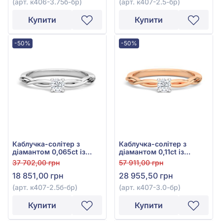
(арт. к406-3.75б-бр)
(арт. к407-2.5-бр)
Купити
Купити
-50%
-50%
Каблучка-солітер з
Каблучка-солітер з
діамантом 0,065ct із
діамантом 0,11ct із
білого золота 585°, арт.
червоного золота 585°,
37 702,00 грн
57 911,00 грн
к407-2.5б-бр
арт. к407-3.0к-бр
18 851,00 грн
28 955,50 грн
(арт. к407-2.5б-бр)
(арт. к407-3.0-бр)
Купити
Купити