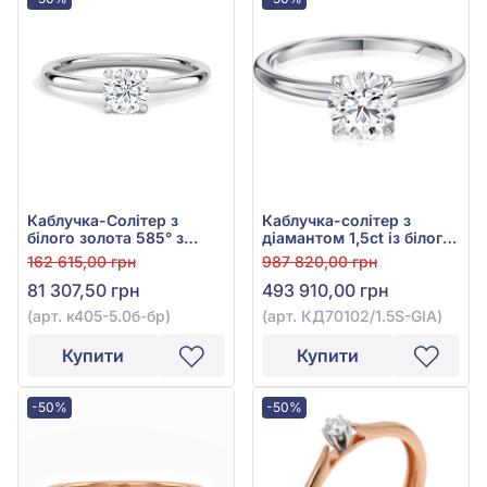
Каблучка-Солітер з
Каблучка-солітер з
білого золота 585° з
діамантом 1,5ct із білого
діамантом 0,5ct, арт.
золота 585°, арт.
162 615,00 грн
987 820,00 грн
к405-5.0б-бр
КД70102/1.5S-GIA
81 307,50 грн
493 910,00 грн
(арт. к405-5.0б-бр)
(арт. КД70102/1.5S-GIA)
Купити
Купити
-50%
-50%