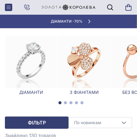
Головна
Каблучки
Каблучки у весільному стилі
КАБЛУЧКИ У ВЕСІЛЬНОМУ СТИЛІ
ДІАМАНТИ -70%
ДІАМАНТИ
З ФІАНІТАМИ
БЕЗ В
ФІЛЬТР
По новинкам
Знайдено 130
товарів