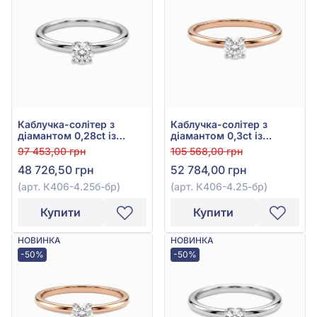
Каблучка-солітер з
Каблучка-солітер з
діамантом 0,28ct із
діамантом 0,3ct із
білого золота 585°, арт.
червоного золота 585°,
97 453,00 грн
105 568,00 грн
К406-4.25б-бр
арт. К406-4.25-бр
48 726,50 грн
52 784,00 грн
(арт. К406-4.25б-бр)
(арт. К406-4.25-бр)
Купити
Купити
НОВИНКА
НОВИНКА
-50%
-50%