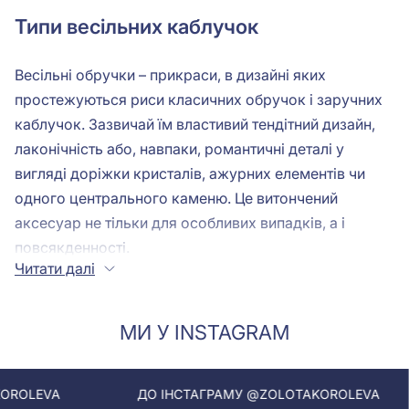
Типи весільних каблучок
Весільні обручки – прикраси, в дизайні яких
простежуються риси класичних обручок і заручних
каблучок. Зазвичай їм властивий тендітний дизайн,
лаконічність або, навпаки, романтичні деталі у
вигляді доріжки кристалів, ажурних елементів чи
одного центрального каменю. Це витончений
аксесуар не тільки для особливих випадків, а і
повсякденності.
Читати далі
Перш ніж купити весільні обручки, варто
ознайомитися з асортиментом, адже прикраси цієї
категорії представлені різними видами:
МИ У INSTAGRAM
Класичні. Мають гладку поверхню й найчастіше
виконані в мінімалістичному стилі без
ДО ІНСТАГРАМУ @ZOLOTAKOROLEVA
ДО ІНС
додаткових декоративних елементів. Добре