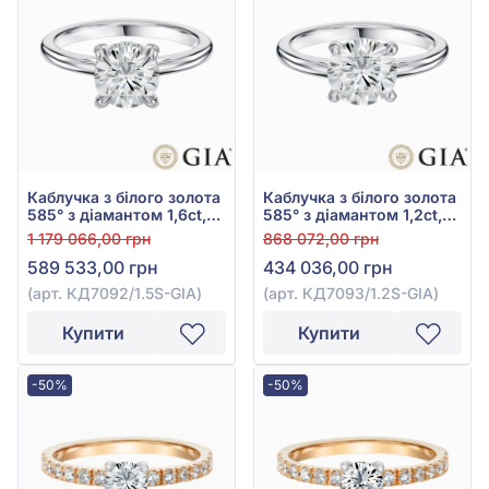
Каблучка з білого золота
Каблучка з білого золота
585° з діамантом 1,6ct,
585° з діамантом 1,2ct,
арт. КД7092/1.5S-GIA
арт. КД7093/1.2S-GIA
1 179 066,00 грн
868 072,00 грн
589 533,00 грн
434 036,00 грн
(арт. КД7092/1.5S-GIA)
(арт. КД7093/1.2S-GIA)
Купити
Купити
-50%
-50%