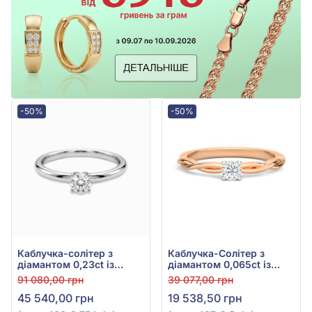
-50%
-50%
Каблучка-солітер з
Каблучка-Солітер з
діамантом 0,23ct із
діамантом 0,065ct із
білого золота 585°, арт.
червоного золота 585°,
91 080,00 грн
39 077,00 грн
к406-3.75б-бр
арт. к407-2.5к-бр
45 540,00 грн
19 538,50 грн