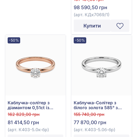
98 590,50 грн
(арт. КДк7069/1)
Купити
-50%
-50%
Каблучка-солітер з
Каблучка-Солітер з
діамантом 0,51ct із
білого золота 585° з
червоного золота 585°,
діамантом 0,5ct, арт.
162 829,00 грн
155 740,00 грн
арт. К403-5.0к-бр
К403-5.0б-бр
81 414,50 грн
77 870,00 грн
(арт. К403-5.0к-бр)
(арт. К403-5.0б-бр)