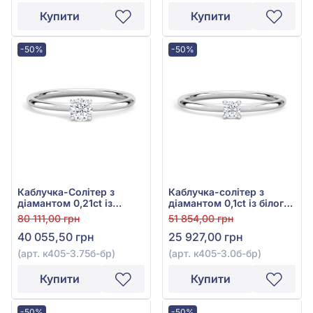
Купити
Купити
-50%
-50%
Каблучка-Солітер з
Каблучка-солітер з
діамантом 0,21ct із
діамантом 0,1ct із білого
білого золота 585°, арт.
золота 585°, арт. к405-
80 111,00 грн
51 854,00 грн
к405-3.75б-бр
3.0б-бр
40 055,50 грн
25 927,00 грн
(арт. к405-3.75б-бр)
(арт. к405-3.0б-бр)
Купити
Купити
-50%
-50%