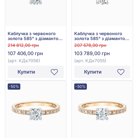
Каблучка з червоного
Каблучка з червоного
золота 585° з діамантом
золота 585° з діамантом
0,83ct, арт. КДк7056
0,77ct, арт. КДк7055
214 812,00 грн
207 578,00 грн
107 406,00 грн
103 789,00 грн
(арт. КДк7056)
(арт. КДк7055)
Купити
Купити
-50%
-50%