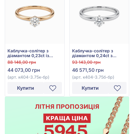
Каблучка-солітер з
Каблучка-солітер з
діамантом 0,23ct із
діамантом 0,24ct з
червоного золота 585°,
білого золота 585°, арт.
88 146,00 грн
93 143,00 грн
арт. к404-3.75к-бр
к404-3.75б-бр
44 073,00 грн
46 571,50 грн
(арт. к404-3.75к-бр)
(арт. к404-3.75б-бр)
Купити
Купити