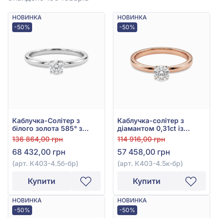
НОВИНКА
НОВИНКА
-50%
-50%
Каблучка-Солітер з
Каблучка-солітер з
білого золота 585° з
діамантом 0,31ct із
діамантом 0,4ct, арт.
червоного золота 585°,
136 864,00 грн
114 916,00 грн
К403-4.5б-бр
арт. К403-4.5к-бр
68 432,00 грн
57 458,00 грн
(арт. К403-4.5б-бр)
(арт. К403-4.5к-бр)
Купити
Купити
НОВИНКА
НОВИНКА
-50%
-50%