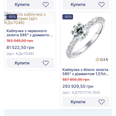
Купити
Купити
-50%
-50%
Каблучка з червоного
золота 585° з діамантом
0,5ct, арт. КДк7046
163 045,00 грн
81 522,50 грн
(арт. КДк7046)
Купити
Каблучка з білого золота
585° з діамантом 1,57ct,
арт. КД7077/1S-GIA
587 859,00 грн
293 929,50 грн
(арт. КД7077/1S-GIA)
Купити