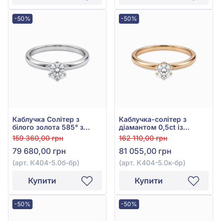
-50%
-50%
Каблучка Солітер з
Каблучка-солітер з
білого золота 585° з
діамантом 0,5ct із
діамантом 0,51ct, арт.
червоного золота 585°,
159 360,00 грн
162 110,00 грн
К404-5.0б-бр
арт. К404-5.0к-бр
79 680,00 грн
81 055,00 грн
(арт. К404-5.0б-бр)
(арт. К404-5.0к-бр)
Купити
Купити
-50%
-50%