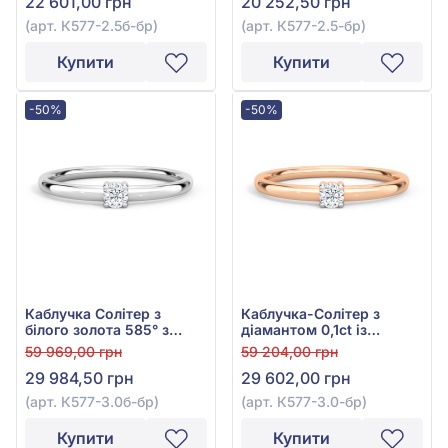
22 601,00 грн
20 252,50 грн
(арт. К577-2.5б-бр)
(арт. К577-2.5-бр)
Купити
Купити
-50%
-50%
Каблучка Солітер з
Каблучка-Солітер з
білого золота 585° з
діамантом 0,1ct із
діамантом 0,095ct, арт.
червоного золота 585°,
59 969,00 грн
59 204,00 грн
К577-3.0б-бр
арт. К577-3.0к-бр
29 984,50 грн
29 602,00 грн
(арт. К577-3.0б-бр)
(арт. К577-3.0-бр)
Купити
Купити