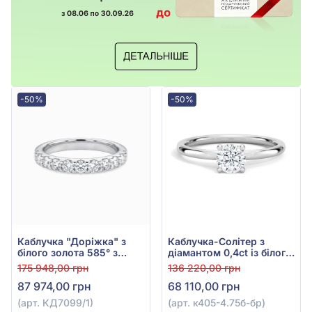
-50%
-50%
Каблучка "Доріжка" з
Каблучка-Солітер з
білого золота 585° з
діамантом 0,4ct із білого
діамантами 0,75ct, арт.
золота 585°, арт. к405-
175 948,00 грн
136 220,00 грн
КД7099/1
4.75б-бр
87 974,00 грн
68 110,00 грн
(арт. КД7099/1)
(арт. к405-4.75б-бр)