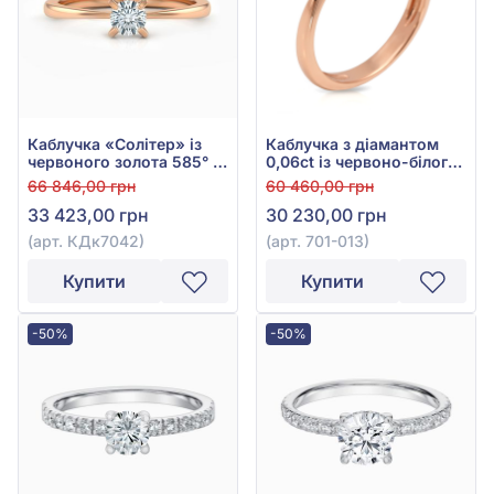
Каблучка «Солітер» із
Каблучка з діамантом
червоного золота 585° з
0,06ct із червоно-білого
діамантом 0,16ct, арт.
золота 585°, арт. 701-013
66 846,00 грн
60 460,00 грн
КДк7042
33 423,00 грн
30 230,00 грн
(арт. КДк7042)
(арт. 701-013)
Купити
Купити
-50%
-50%