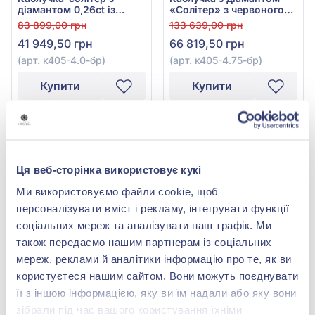
діамантом 0,26ct із
«Солітер» з червоного
червоного золота 585°,
золота 585° з діамантом
83 899,00 грн
133 639,00 грн
арт. к405-4.0к-бр
0,4ct, арт. к405-4.75к-бр
41 949,50 грн
66 819,50 грн
(арт. к405-4.0-бр)
(арт. к405-4.75-бр)
Купити
Купити
-50%
-50%
Каблучка-солітер з
Каблучка з діамантами
діамантом 0,5ct із
«Солітер» з червоного
Ця веб-сторінка використовує кукі
червоного золота 585°,
золота 585° з діамантом
158 190,00 грн
78 047,00 грн
арт. к405-5.0к-бр
0,21ct, арт. к405-3.75к-бр
Ми використовуємо файли cookie, щоб
79 095,00 грн
39 023,50 грн
персоналізувати вміст і рекламу, інтегрувати функції
(арт. к405-5.0-бр)
(арт. к405-3.75-бр)
соціальних мереж та аналізувати наш трафік. Ми
також передаємо нашим партнерам із соціальних
Купити
Купити
мереж, реклами й аналітики інформацію про те, як ви
користуєтеся нашим сайтом. Вони можуть поєднувати
-50%
-50%
її з іншою інформацією, яку ви їм надали або яку вони
зібрали під час вашого користування їхніми