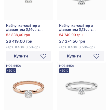
Каблучка-солітер з
Каблучка-солітер з
діамантом 0,14ct із
діамантом 0,13ct із
червоного золота 585°,
білого золота 585°, арт.
52 838,00 грн
54 749,00 грн
арт. К406-3.50-бр
К406-3.50б-бр
26 419,00 грн
27 374,50 грн
(арт. К406-3.50-бр)
(арт. К406-3.50б-бр)
Купити
Купити
НОВИНКА
НОВИНКА
-50%
-50%