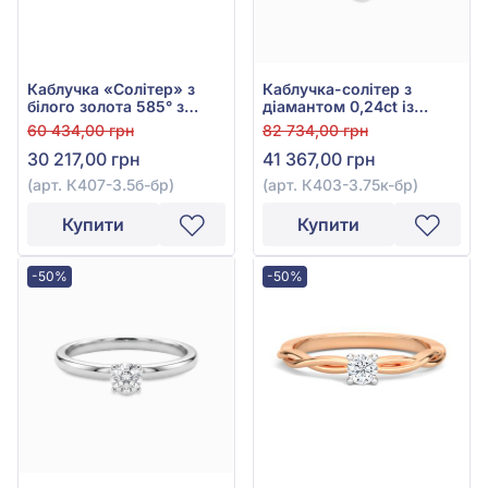
Каблучка «Солітер» з
Каблучка-солітер з
білого золота 585° з
діамантом 0,24ct із
діамантом 0,15ct, арт.
червоного золота 585°,
60 434,00 грн
82 734,00 грн
К407-3.5б-бр
арт. К403-3.75к-бр
30 217,00 грн
41 367,00 грн
(арт. К407-3.5б-бр)
(арт. К403-3.75к-бр)
Купити
Купити
-50%
-50%