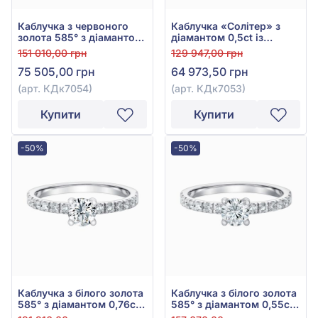
Каблучка з червоного
Каблучка «Солітер» з
золота 585° з діамантом
діамантом 0,5ct із
0,55ct, арт. КДк7054
червоного золота 585°,
151 010,00 грн
129 947,00 грн
арт. КДк7053
75 505,00 грн
64 973,50 грн
(арт. КДк7054)
(арт. КДк7053)
Купити
Купити
-50%
-50%
Каблучка з білого золота
Каблучка з білого золота
585° з діамантом 0,76ct,
585° з діамантом 0,55ct,
арт. КДк7055/1
арт. КДк7054/1