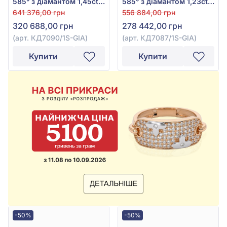
585° з діамантом 1,45ct,
585° з діамантом 1,23ct,
арт. КД7090/1S-GIA
арт. КД7087/1S-GIA
641 376,00 грн
556 884,00 грн
320 688,00 грн
278 442,00 грн
(арт. КД7090/1S-GIA)
(арт. КД7087/1S-GIA)
Купити
Купити
-50%
-50%