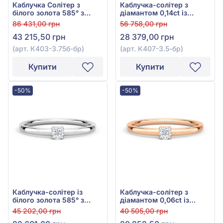
Каблучка Солітер з
Каблучка-солітер з
білого золота 585° з
діамантом 0,14ct із
діамантом 0,23ct, арт.
червоного золота 585°,
86 431,00 грн
56 758,00 грн
К403-3.75б-бр
арт. К407-3.5к-бр
43 215,50 грн
28 379,00 грн
(арт. К403-3.75б-бр)
(арт. К407-3.5-бр)
Купити
Купити
-50%
-50%
Каблучка-солітер із
Каблучка-солітер з
білого золота 585° з
діамантом 0,06ct із
діамантом 0,065ct, арт.
червоного золота 585°,
45 202,00 грн
40 505,00 грн
К577-2.5б-бр
арт. К577-2.5к-бр