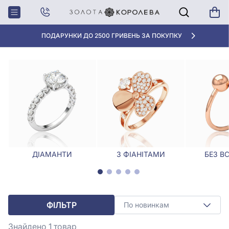
Головна
Каблучки
Золоті каблучки з цитріном
ЗОЛОТІ КАБЛУЧКИ З ЦИТРІНОМ
АКЦІЯ ДЛЯ КЛІЄНТІВ "НОВА ПОШТА"
ДІАМАНТИ
З ФІАНІТАМИ
БЕЗ В
ФІЛЬТР
По новинкам
Знайдено 1
товар