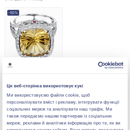
-50%
Каблучка з Цитрином
8,07ct, Діамантом 0,97ct
та Червоним Рубіном
478 696,00 грн
Ця веб-сторінка використовує кукі
0,2ct із білого золота
239 348,00 грн
585°, арт. 701-500^
Ми використовуємо файли cookie, щоб
(арт. 701-500^)
персоналізувати вміст і рекламу, інтегрувати функції
Купити
соціальних мереж та аналізувати наш трафік. Ми
також передаємо нашим партнерам із соціальних
мереж, реклами й аналітики інформацію про те, як ви
користуєтеся нашим сайтом. Вони можуть поєднувати