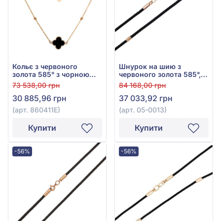
Кольє з червоного
Шнурок на шию з
золота 585° з чорною
червоного золота 585°,
емаллю, арт. 860411Е
без вставки, арт. 05-0013
73 538,00 грн
84 168,00 грн
30 885,96 грн
37 033,92 грн
(арт. 860411Е)
(арт. 05-0013)
Купити
Купити
-56%
-56%