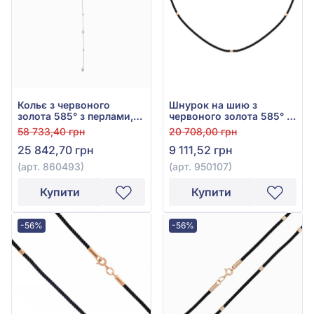
Кольє з червоного
Шнурок на шию з
золота 585° з перлами,
червоного золота 585° з
арт. 860493
чорним текстилем, арт.
58 733,40 грн
20 708,00 грн
950107
25 842,70 грн
9 111,52 грн
(арт. 860493)
(арт. 950107)
Купити
Купити
-56%
-56%