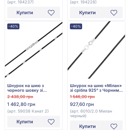
(арт. 194237)
(арт. 194228)
Купити
Купити
-40%
-40%
Шнурок на шию з
Шнурок на шию «Мілан»
чорного шовку зі
зі срібла 925° з Чорним
сріблом 925°, арт. 59038
Текстилем, арт. 6010/2.0
2 438,00 грн
1 546,00 грн
Канат 2
Милан черный
1 462,80 грн
927,60 грн
(арт. 59038 Канат 2)
(арт. 6010/2.0 Милан
черный)
Купити
Купити