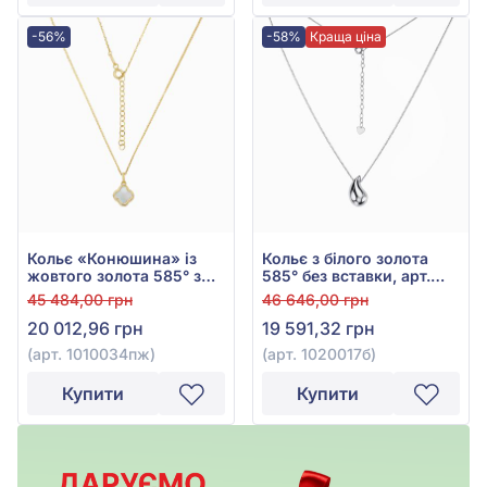
-56%
-58%
Краща ціна
Кольє «Конюшина» із
Кольє з білого золота
жовтого золота 585° з
585° без вставки, арт.
перламутром, арт.
1020017б
45 484,00 грн
46 646,00 грн
1010034пж
20 012,96 грн
19 591,32 грн
(арт. 1010034пж)
(арт. 1020017б)
Купити
Купити