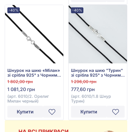
-40%
-40%
Шнурок на шию «Мілан»
Шнурок на шию "Турин"
зі срібла 925° з Чорним
зі срібла 925° з Чорним
Текстилем, арт. 6010/2
Текстилем, арт. 6010/1.8
1 802,00 грн
1 296,00 грн
Шнур Турин
1 081,20 грн
777,60 грн
(арт. 6010/2. Орелиг
(арт. 6010/1.8 Шнур
Милан черный)
Турин)
Купити
Купити