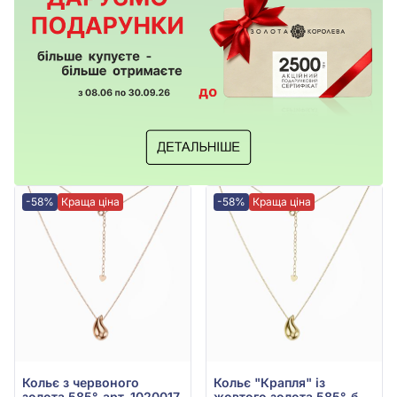
-58%
Краща ціна
-58%
Краща ціна
Кольє з червоного
Кольє "Крапля" із
золота 585°, арт. 1020017
жовтого золота 585°, без