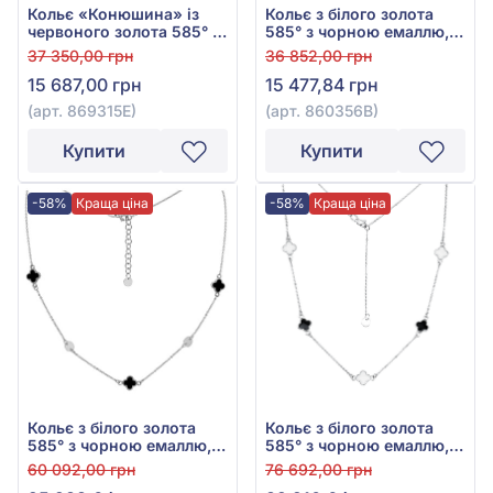
Кольє «Конюшина» із
Кольє з білого золота
червоного золота 585° з
585° з чорною емаллю,
чорною емаллю та
арт. 860356В
37 350,00 грн
36 852,00 грн
чорним агатом, арт.
15 687,00 грн
15 477,84 грн
869315Е
(арт. 869315Е)
(арт. 860356В)
Купити
Купити
-58%
Краща ціна
-58%
Краща ціна
Кольє з білого золота
Кольє з білого золота
585° з чорною емаллю,
585° з чорною емаллю,
арт. 860412В
арт. 860410В
60 092,00 грн
76 692,00 грн