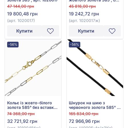
вставки, арт. 1020017ж
47 144,00 грн
45 816,00 грн
19 800,48 грн
19 242,72 грн
(арт. 1020017)
(арт. 1020017ж)
Купити
Купити
-56%
-56%
Кольє із жовто-білого
Шнурок на шию з
золота 585° без вставки,
червоного золота 585° з
арт. 1010045бж
куб. окс. цирконію,
74 368,00 грн
165 834,00 грн
чорним текстилем, арт.
32 721,92 грн
72 966,96 грн
Ш0005-4в/д3Ко
(арт. 1010045бж)
(арт. Ш0005-4в/д3Ко)