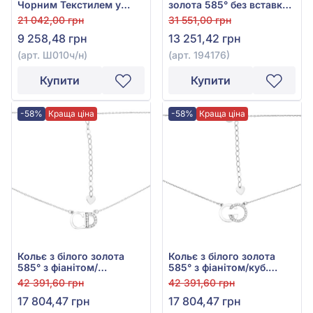
Чорним Текстилем у
золота 585° без вставки,
Червоному золоті 585°,
арт. 194176
21 042,00 грн
31 551,00 грн
арт. Ш010ч/н
9 258,48 грн
13 251,42 грн
(арт. Ш010ч/н)
(арт. 194176)
Купити
Купити
-58%
Краща ціна
-58%
Краща ціна
Кольє з білого золота
Кольє з білого золота
585° з фіанітом/
585° з фіанітом/куб.
куб.цирконієм, арт.
цирконієм, арт. 194228
42 391,60 грн
42 391,60 грн
194237
17 804,47 грн
17 804,47 грн