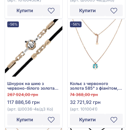
Купити
Купити
-56%
-56%
Шнурок на шию з
Кольє з червоного
червоно-білого золота
золота 585° з фіанітом,
585° з чорним шовком,
кубічним цирконієм,
267 924,00 грн
74 368,00 грн
арт. Ш0036-4в/д3 Ко
бірюзою та емаллю, арт.
117 886,56 грн
32 721,92 грн
1010041
(арт. Ш0036-4в/д3 Ко)
(арт. 1010041)
Купити
Купити