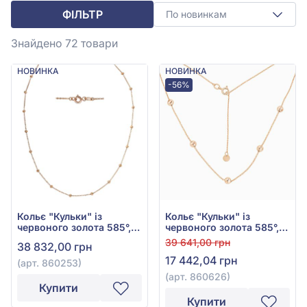
ФІЛЬТР
По новинкам
Знайдено 72
товари
НОВИНКА
НОВИНКА
-56%
Кольє "Кульки" із
Кольє "Кульки" із
червоного золота 585°,
червоного золота 585°,
арт. 860253
арт. 860626
39 641,00 грн
38 832,00 грн
17 442,04 грн
(арт. 860253)
(арт. 860626)
Купити
Купити