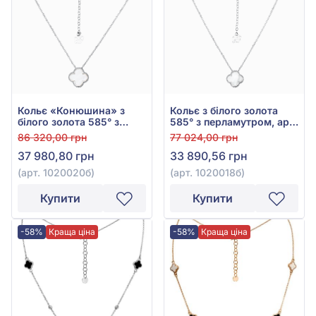
Кольє «Конюшина» з
Кольє з білого золота
білого золота 585° з
585° з перламутром, арт.
перламутром, арт.
1020018б
86 320,00 грн
77 024,00 грн
1020020б
37 980,80 грн
33 890,56 грн
(арт. 1020020б)
(арт. 1020018б)
Купити
Купити
-58%
Краща ціна
-58%
Краща ціна