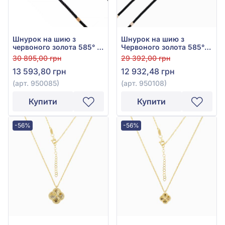
Шнурок на шию з
Шнурок на шию з
червоного золота 585° з
Червоного золота 585° з
текстилем, арт. 950085
Чорним Текстилем, арт.
30 895,00 грн
29 392,00 грн
950108
13 593,80 грн
12 932,48 грн
(арт. 950085)
(арт. 950108)
Купити
Купити
-56%
-56%