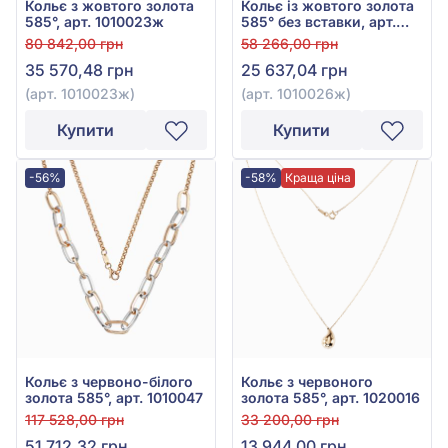
Кольє з жовтого золота
Кольє із жовтого золота
585°, арт. 1010023ж
585° без вставки, арт.
1010026ж
80 842,00 грн
58 266,00 грн
35 570,48 грн
25 637,04 грн
(арт. 1010023ж)
(арт. 1010026ж)
Купити
Купити
-56%
-58%
Краща ціна
Кольє з червоно-білого
Кольє з червоного
золота 585°, арт. 1010047
золота 585°, арт. 1020016
117 528,00 грн
33 200,00 грн
51 712,32 грн
13 944,00 грн