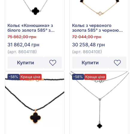
Кольє з червоного
Кольє «Конюшина» з
золота 585° з чорною
білого золота 585° з
емаллю, арт. 860410Е
чорною емаллю, арт.
72 044,00 грн
75 862,00 грн
860411В
30 258,48 грн
31 862,04 грн
(арт. 860410Е)
(арт. 860411В)
Купити
Купити
-58%
Краща ціна
-58%
Краща ціна