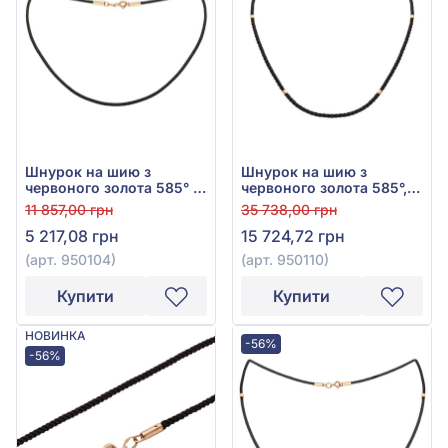
Шнурок на шию з
Шнурок на шию з
червоного золота 585° з
червоного золота 585°,
чорним текстилем, арт.
арт. 950110
11 857,00 грн
35 738,00 грн
950104
5 217,08 грн
15 724,72 грн
(арт. 950104)
(арт. 950110)
Купити
Купити
НОВИНКА
-56%
-56%