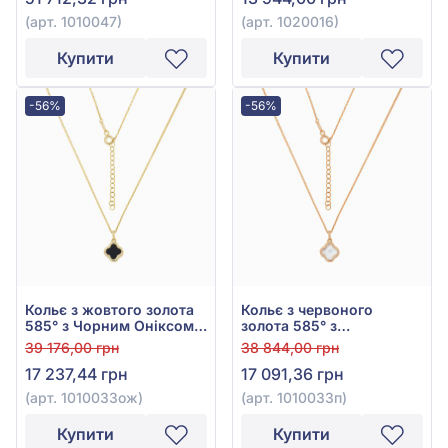
(арт. 1010047)
(арт. 1020016)
Купити
Купити
-56%
-56%
Кольє з жовтого золота
Кольє з червоного
585° з Чорним Оніксом,
золота 585° з
арт. 1010033ож
перламутром, арт.
39 176,00 грн
38 844,00 грн
1010033п
17 237,44 грн
17 091,36 грн
(арт. 1010033ож)
(арт. 1010033п)
Купити
Купити