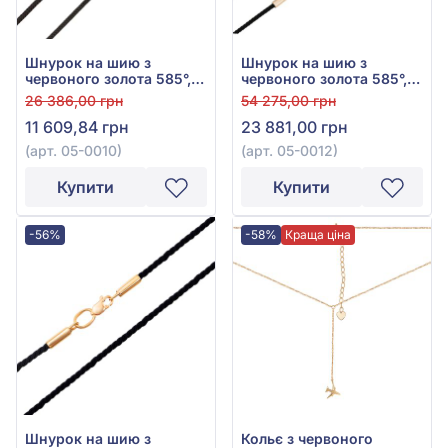
Шнурок на шию з
Шнурок на шию з
червоного золота 585°,
червоного золота 585°,
без вставки, арт. 05-0010
арт. 05-0012
26 386,00 грн
54 275,00 грн
11 609,84 грн
23 881,00 грн
(арт. 05-0010)
(арт. 05-0012)
Купити
Купити
-56%
-58%
Краща ціна
Шнурок на шию з
Кольє з червоного