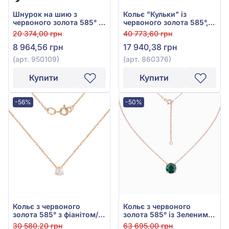
Шнурок на шию з
Кольє "Кульки" із
червоного золота 585° з
червоного золота 585°,
чорним текстилем, арт.
арт. 860376
20 374,00 грн
40 773,60 грн
950109
8 964,56 грн
17 940,38 грн
(арт. 950109)
(арт. 860376)
Купити
Купити
-56%
-50%
Кольє з червоного
Кольє з червоного
золота 585° з фіанітом/
золота 585° із Зеленим
куб.цирконієм, арт.
Смарагдом гідро 1,09ct,
30 580,20 грн
63 695,00 грн