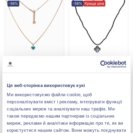
-56%
-58%
Краща ціна
Кольє з червоного
Кольє з білого золота
золота 585° з бірюзовою
585° з чорною емаллю та
емаллю, арт. 1010013
чорним агатом, арт.
61 918,00 грн
39 508,00 грн
869315В
27 243,92 грн
16 593,36 грн
Ця веб-сторінка використовує кукі
(арт. 1010013)
(арт. 869315В)
Ми використовуємо файли cookie, щоб
Купити
Купити
персоналізувати вміст і рекламу, інтегрувати функції
соціальних мереж та аналізувати наш трафік. Ми
-56%
-56%
також передаємо нашим партнерам із соціальних
мереж, реклами й аналітики інформацію про те, як ви
користуєтеся нашим сайтом. Вони можуть поєднувати