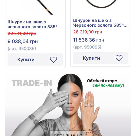
Шнурок на шию з
Шнурок на шию з
Червоного золота 585° з
червоного золота 585° з
Чорним Текстилем, арт.
чорним текстилем, арт.
26 219,00 грн
20 541,00 грн
950095
950086
11 536,36 грн
9 038,04 грн
(арт. 950095)
(арт. 950086)
Купити
Купити