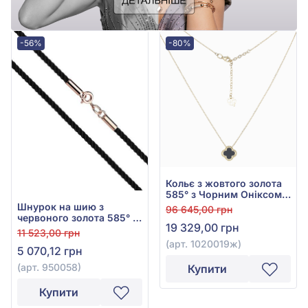
-56%
-80%
Кольє з жовтого золота
585° з Чорним Оніксом,
арт. 1020019ж
Шнурок на шию з
96 645,00 грн
червоного золота 585° з
19 329,00 грн
чорним текстилем, арт.
11 523,00 грн
950058
(арт. 1020019ж)
5 070,12 грн
(арт. 950058)
Купити
Купити