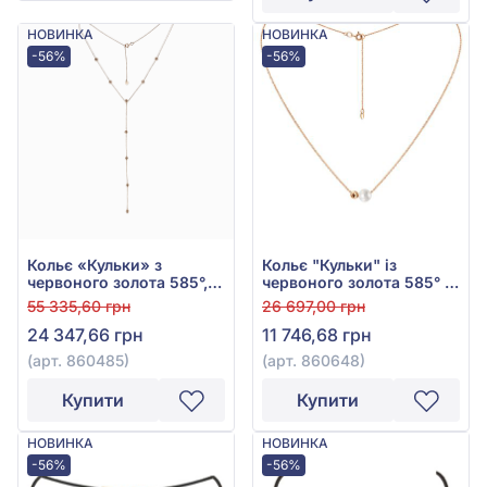
НОВИНКА
НОВИНКА
-56%
-56%
Кольє «Кульки» з
Кольє "Кульки" із
червоного золота 585°,
червоного золота 585° з
арт. 860485
перлами, арт. 860648
55 335,60 грн
26 697,00 грн
24 347,66 грн
11 746,68 грн
(арт. 860485)
(арт. 860648)
Купити
Купити
НОВИНКА
НОВИНКА
-56%
-56%