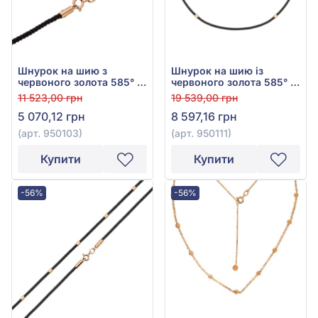
Шнурок на шию з
Шнурок на шию із
червоного золота 585° з
червоного золота 585° з
чорним текстилем, арт.
чорним текстилем, арт.
11 523,00 грн
19 539,00 грн
950103
950111
5 070,12 грн
8 597,16 грн
(арт. 950103)
(арт. 950111)
Купити
Купити
-56%
-56%