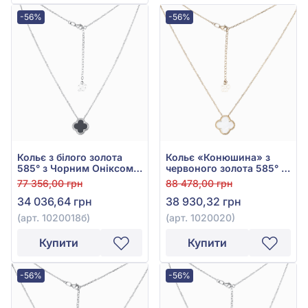
-56%
-56%
Кольє з білого золота
Кольє «Конюшина» з
585° з Чорним Оніксом,
червоного золота 585° з
арт. 1020018б
перламутром, арт.
77 356,00 грн
88 478,00 грн
1020020
34 036,64 грн
38 930,32 грн
(арт. 1020018б)
(арт. 1020020)
Купити
Купити
-56%
-56%