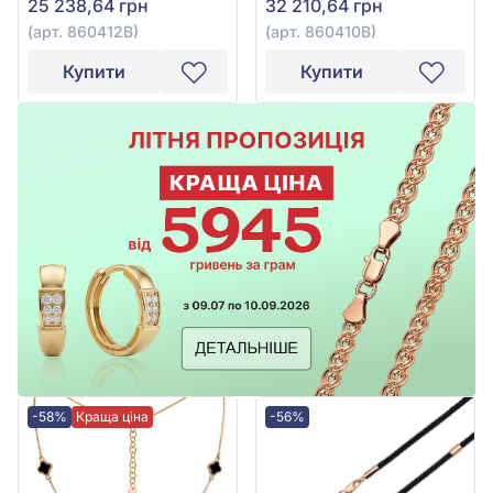
25 238,64 грн
32 210,64 грн
(арт. 860412В)
(арт. 860410В)
Купити
Купити
-58%
Краща ціна
-56%