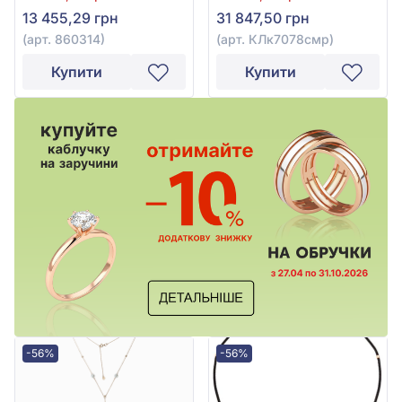
860314
арт. КЛк7078смр
13 455,29 грн
31 847,50 грн
(арт. 860314)
(арт. КЛк7078смр)
Купити
Купити
-56%
-56%