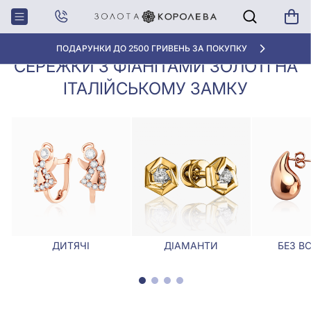
Сережки з фіанітами золоті на
Головна
Сережки
італійському замку
ПОДАРУНКИ ДО 2500 ГРИВЕНЬ ЗА ПОКУПКУ
СЕРЕЖКИ З ФІАНІТАМИ ЗОЛОТІ НА
ІТАЛІЙСЬКОМУ ЗАМКУ
ДИТЯЧІ
ДІАМАНТИ
БЕЗ В