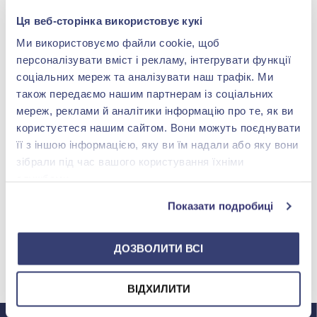
Ця веб-сторінка використовує кукі
Золоті сережки з кліпсою та фіанітом –
Ми використовуємо файли cookie, щоб
розкіш, доступна кожній
персоналізувати вміст і рекламу, інтегрувати функції
соціальних мереж та аналізувати наш трафік. Ми
також передаємо нашим партнерам із соціальних
Золоті сережки з фіанітом на кліпсі-омега – один із
мереж, реклами й аналітики інформацію про те, як ви
найпопулярніших варіантів у категорії жіночих
користуєтеся нашим сайтом. Вони можуть поєднувати
золотих прикрас. Поєднання теплого сяйва золота та
її з іншою інформацією, яку ви їм надали або яку вони
кристалічного блиску фіаніту дає ефект преміум-
зібрали під час вашого користування їхніми
прикраси за доступною ціною. Кліпса забезпечує
службами.
зручне носіння без проколу, тому такі сережки
Показати подробиці
вибирають жінки всіх вікових категорій.
Читати далі
В каталозі «Золотої Королеви» є широкий вибір
ДОЗВОЛИТИ ВСІ
золотих сережок на кліпсі
з фіанітами різних
кольорів, форм та розмірів.
МИ У INSTAGRAM
ВІДХИЛИТИ
Фіаніт у золотій оправі – переваги та