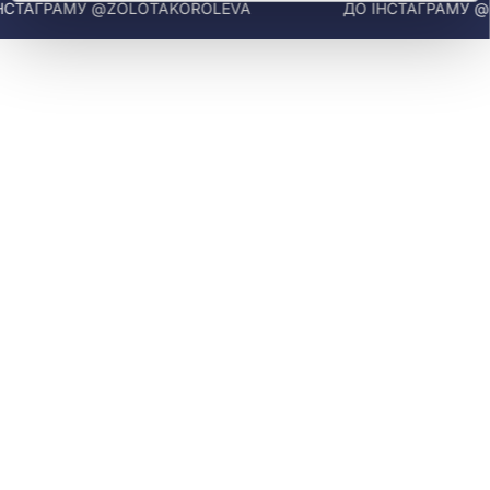
СТАГРАМУ @ZOLOTAKOROLEVA
ДО ІНСТАГРАМУ @Z
характеристики
Фіаніт (кубічний цирконій) – синтетичний камінь з
виключно високим коефіцієнтом заломлення світла.
У золоті він розкривається по-особливому: тепле
золото підсилює блиск безбарвного фіаніту та надає
кольоровим каменям більшої насиченості. Основні
переваги:
Діамантовий блиск. Фіаніт заломлює світло
майже так само ефективно, як натуральний
діамант. При правильній огранці він дає
характерний «вогонь» – розпад білого світла на
всі кольори спектру.
Різноманіття кольорів. Прозорий, рожевий,
синій, зелений, фіолетовий – фіаніти бувають у
будь-якому відтінку, тому легко підібрати