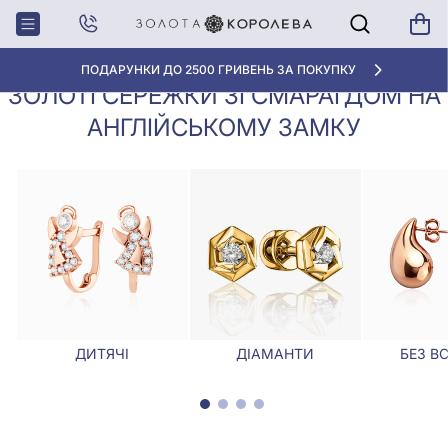
Золоті сережки зі смарагдом на
Головна
Сережки
англійському замку
ПОДАРУНКИ ДО 2500 ГРИВЕНЬ ЗА ПОКУПКУ
ЗОЛОТІ СЕРЕЖКИ ЗІ СМАРАГДОМ НА
АНГЛІЙСЬКОМУ ЗАМКУ
ДИТЯЧІ
ДІАМАНТИ
БЕЗ В