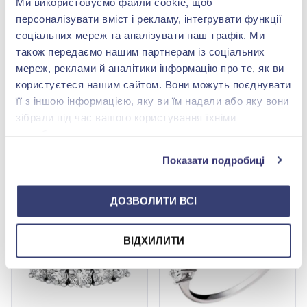
Ми використовуємо файли cookie, щоб
персоналізувати вміст і рекламу, інтегрувати функції
соціальних мереж та аналізувати наш трафік. Ми
також передаємо нашим партнерам із соціальних
мереж, реклами й аналітики інформацію про те, як ви
Каблучка-доріжка з
Каблучка-доріжка з
користуєтеся нашим сайтом. Вони можуть поєднувати
білого золота 750° з
білого золота 750° з
її з іншою інформацією, яку ви їм надали або яку вони
діамантами 0,33ct, арт.
діамантами 0,96ct, арт.
99 066,00 грн
319 714,00 грн
3-37164
3-03934
зібрали під час вашого користування їхніми
49 533,00 грн
159 857,00 грн
службами.
(арт. 3-37164)
(арт. 3-03934)
Показати подробиці
Купити
Купити
-50%
-50%
ДОЗВОЛИТИ ВСІ
ВІДХИЛИТИ