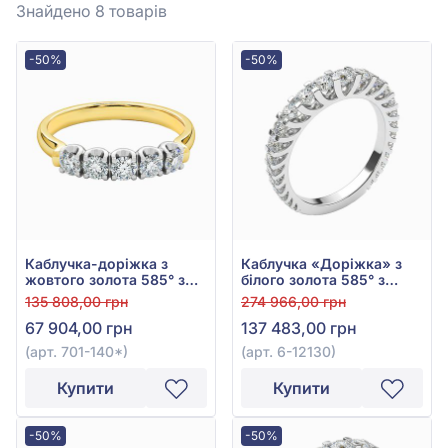
Знайдено 8
товарів
-50%
-50%
Каблучка-доріжка з
Каблучка «Доріжка» з
жовтого золота 585° з
білого золота 585° з
діамантами 0,31ct, арт.
діамантами 1,56ct, арт.
135 808,00 грн
274 966,00 грн
701-140*
6-12130
67 904,00 грн
137 483,00 грн
(арт. 701-140*)
(арт. 6-12130)
Купити
Купити
-50%
-50%