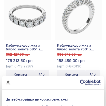
Каблучка-доріжка з
Каблучка-доріжка з
білого золота 585° з
білого золота 750° з
діамантами 1,47ct, арт. 6-
діамантами 1,54ct, арт.
352 427,00 грн
336 978,00 грн
YSI2287
6-GR0130
176 213,50 грн
168 489,00 грн
(арт. 6-YSI2287)
(арт. 6-GR0130)
Купити
Купити
-50%
-50%
Ця веб-сторінка використовує кукі