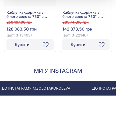
Каблучка-доріжка з
Каблучка-доріжка з
білого золота 750° з
білого золота 750° з
діамантами 0,98ct, арт.
діамантами 1,04ct, арт.
256 167,00 грн
285 747,00 грн
3-13403
3-22140
128 083,50 грн
142 873,50 грн
(арт. 3-13403)
(арт. 3-22140)
Купити
Купити
МИ У INSTAGRAM
О ІНСТАГРАМУ @ZOLOTAKOROLEVA
ДО ІНСТАГРАМ