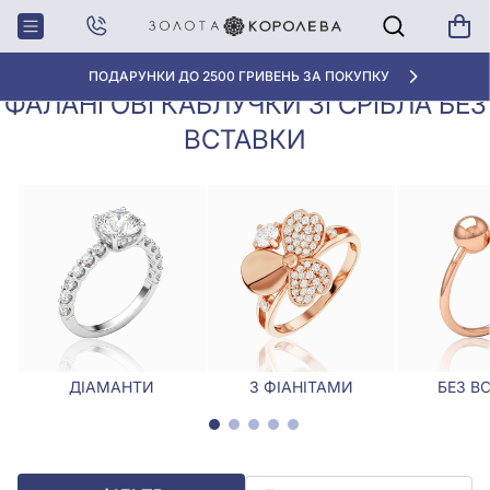
Фалангові каблучки зі срібла без
Головна
Каблучки
вставки
ПОДАРУНКИ ДО 2500 ГРИВЕНЬ ЗА ПОКУПКУ
ФАЛАНГОВІ КАБЛУЧКИ ЗІ СРІБЛА БЕЗ
ВСТАВКИ
ДІАМАНТИ
З ФІАНІТАМИ
БЕЗ В