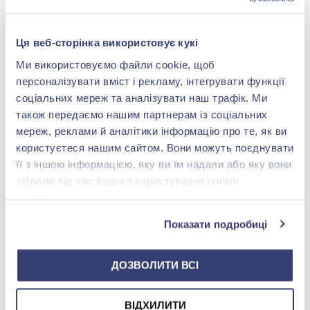
-40%
-40%
Ця веб-сторінка використовує кукі
Ми використовуємо файли cookie, щоб
персоналізувати вміст і рекламу, інтегрувати функції
соціальних мереж та аналізувати наш трафік. Ми
також передаємо нашим партнерам із соціальних
мереж, реклами й аналітики інформацію про те, як ви
користуєтеся нашим сайтом. Вони можуть поєднувати
Каблучка "Ланки" зі
Каблучка «Зірка» зі
її з іншою інформацією, яку ви їм надали або яку вони
срібла 925°, без вставки,
срібла 925°, арт. К2/1043
арт. 2811
зібрали під час вашого користування їхніми
2 661,00 грн
1 337,00 грн
службами.
1 596,60 грн
802,20 грн
(арт. 2811)
(арт. К2/1043)
Показати подробиці
Купити
Купити
ДОЗВОЛИТИ ВСІ
ВІДХИЛИТИ