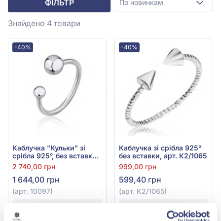
ФІЛЬТР
По новинкам
Знайдено 4
товари
-40%
-40%
Каблучка "Кульки" зі
Каблучка зі срібла 925°
срібла 925°, без вставки,
без вставки, арт. К2/1065
арт. 10097
2 740,00 грн
999,00 грн
1 644,00 грн
599,40 грн
(арт. 10097)
(арт. К2/1065)
Купити
Купити