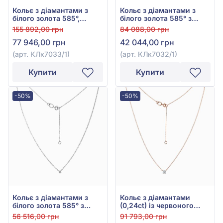
Кольє з діамантами з
Кольє з діамантами з
білого золота 585°,
білого золота 585° з
Діамант 0,54ct, арт.
діамантом 0,23ct, арт.
155 892,00 грн
84 088,00 грн
КЛк7033/1
КЛк7032/1
77 946,00 грн
42 044,00 грн
(арт. КЛк7033/1)
(арт. КЛк7032/1)
Купити
Купити
-50%
-50%
Кольє з діамантами з
Кольє з діамантами
білого золота 585° з
(0,24ct) із червоного
діамантом 0,11ct, арт.
золота 585°, арт.
56 516,00 грн
91 793,00 грн
КЛк7030/1
КЛк7032