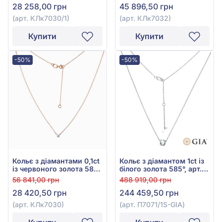
28 258,00 грн
45 896,50 грн
(арт. КЛк7030/1)
(арт. КЛк7032)
Купити
Купити
-50%
-50%
Кольє з діамантами 0,1ct
Кольє з діамантом 1ct із
із червоного золота 585°,
білого золота 585°, арт.
арт. КЛк7030
П7071/1S-GIA
56 841,00 грн
488 919,00 грн
28 420,50 грн
244 459,50 грн
(арт. КЛк7030)
(арт. П7071/1S-GIA)