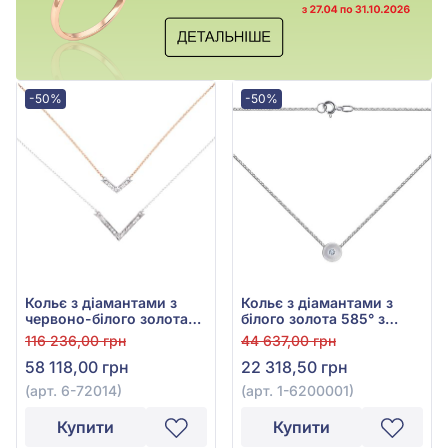
-50%
-50%
Кольє з діамантами з
Кольє з діамантами з
червоно-білого золота
білого золота 585° з
585° з діамантом 0,16ct,
діамантом 0,01ct, арт. 1-
116 236,00 грн
44 637,00 грн
арт. 6-72014
6200001
58 118,00 грн
22 318,50 грн
(арт. 6-72014)
(арт. 1-6200001)
Купити
Купити