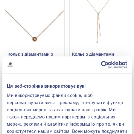
Кольє з діамантами з
Кольє з діамантами
червоного золота 585° з
0,37ct із червоного
діамантом 0,01ct, арт. 1-
золота 585°, арт. 6-62077
49 092,00 грн
154 518,00 грн
6100001
24 546,00 грн
77 259,00 грн
(арт. 1-6100001)
(арт. 6-62077)
Ця веб-сторінка використовує кукі
Купити
Купити
Ми використовуємо файли cookie, щоб
персоналізувати вміст і рекламу, інтегрувати функції
-50%
-50%
соціальних мереж та аналізувати наш трафік. Ми
також передаємо нашим партнерам із соціальних
мереж, реклами й аналітики інформацію про те, як ви
користуєтеся нашим сайтом. Вони можуть поєднувати