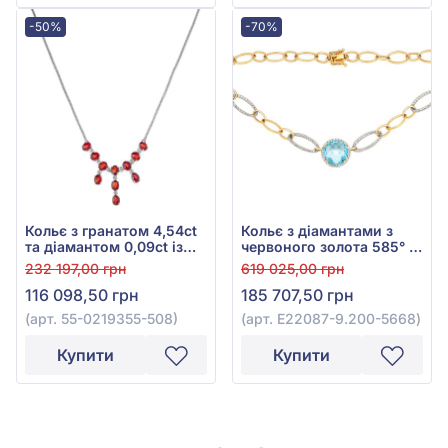
-50%
-70%
Кольє з гранатом 4,54ct
Кольє з діамантами з
та діамантом 0,09ct із
червоного золота 585° з
білого золота 750°, арт.
діамантом 1,27ct та
232 197,00 грн
619 025,00 грн
55-0219355-508
топазом Swiss Blue
116 098,50 грн
185 707,50 грн
9,78ct, арт. E22087-
9.200-5668
(арт. 55-0219355-508)
(арт. E22087-9.200-5668)
Купити
Купити