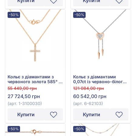
Купити
Купити
-50%
-50%
Кольє з діамантами з
Кольє з діамантами
червоного золота 585° з
0,07ct із червоно-білого
діамантом 0,09ct, арт. 1-
золота 585°, арт. 6-62103
55 449,00 грн
121 084,00 грн
3100030
27 724,50 грн
60 542,00 грн
(арт. 1-3100030)
(арт. 6-62103)
Купити
Купити
-50%
-50%