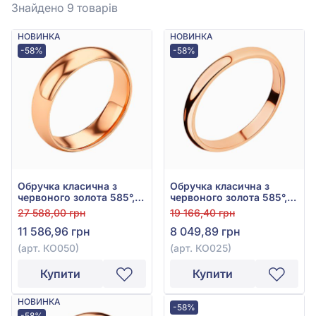
Знайдено 9
товарів
НОВИНКА
НОВИНКА
-58%
-58%
Обручка класична з
Обручка класична з
червоного золота 585°,
червоного золота 585°,
арт. КО050
арт. КО025
27 588,00 грн
19 166,40 грн
11 586,96 грн
8 049,89 грн
(арт. КО050)
(арт. КО025)
Купити
Купити
НОВИНКА
-58%
-58%