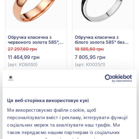
Обручка класична з
Обручка класична з
червоного золота 585°,
білого золота 585° без
арт. КОБ050
вставки, арт. КО025/1
27 297,60 грн
18 585,60 грн
11 464,99 грн
7 805,95 грн
(арт. КОБ050)
(арт. КО025/1)
Купити
Купити
-40%
-40%
Ця веб-сторінка використовує кукі
Ми використовуємо файли cookie, щоб
персоналізувати вміст і рекламу, інтегрувати функції
соціальних мереж та аналізувати наш трафік. Ми
також передаємо нашим партнерам із соціальних