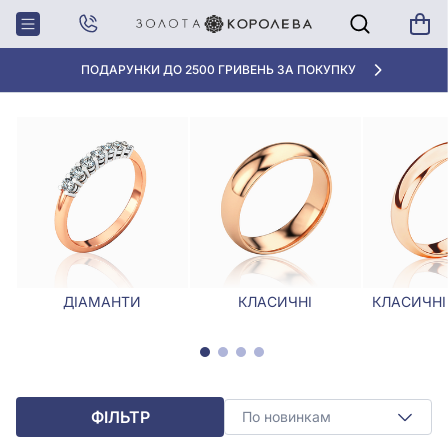
Головна
Обручки
Обручки класичні
ОБРУЧКИ КЛАСИЧНІ
«КРАЩА ЦІНА» ВІД 5945 ГРН/ГРАМ
ДІАМАНТИ
КЛАСИЧНІ
КЛАСИЧНІ
ФІЛЬТР
По новинкам