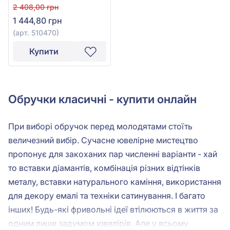
2 408,00 грн
1 444,80 грн
(арт. 510470)
Купити
Обручки класичні - купити онлайн
При виборі обручок перед молодятами стоїть
величезний вибір. Сучасне ювелірне мистецтво
пропонує для закоханих пар численні варіанти - хай
то вставки діамантів, комбінація різних відтінків
металу, вставки натурального каміння, використання
для декору емалі та техніки сатинування. І багато
інших! Будь-які фривольні ідеї втілюються в життя за
одним лише задумом ювелірів. Але у всьому