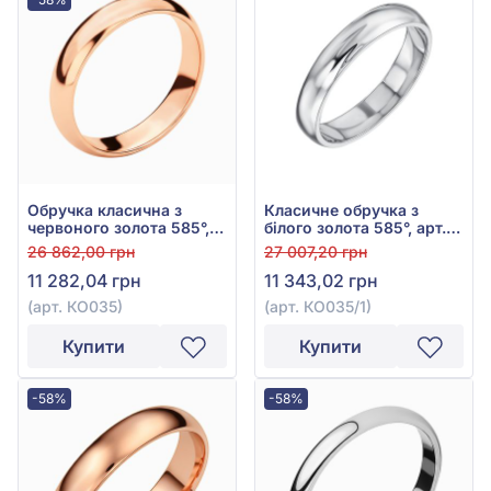
Обручка класична з
Класичне обручка з
червоного золота 585°,
білого золота 585°, арт.
арт. КО035
КО035/1
26 862,00 грн
27 007,20 грн
11 282,04 грн
11 343,02 грн
(арт. КО035)
(арт. КО035/1)
Купити
Купити
-58%
-58%