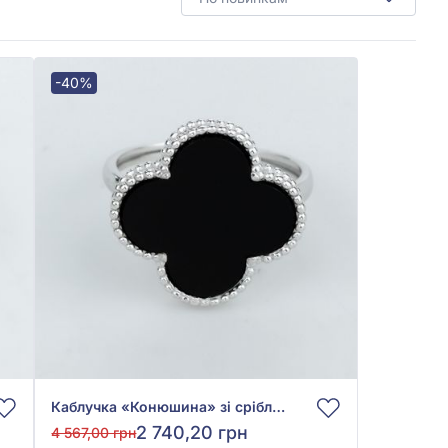
-40%
Каблучка «Конюшина» зі срібла 925° з Чорним Обсидіаном, арт. 2880.2
2 740,20 грн
4 567,00 грн