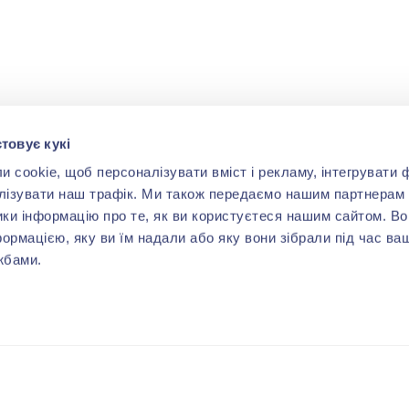
товує кукі
cookie, щоб персоналізувати вміст і рекламу, інтегрувати ф
лізувати наш трафік. Ми також передаємо нашим партнерам 
ики інформацію про те, як ви користуєтеся нашим сайтом. В
формацією, яку ви їм надали або яку вони зібрали під час ва
жбами.