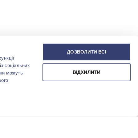
ДОЗВОЛИТИ ВСІ
ункції
із соціальних
ВІДХИЛИТИ
они можуть
шого