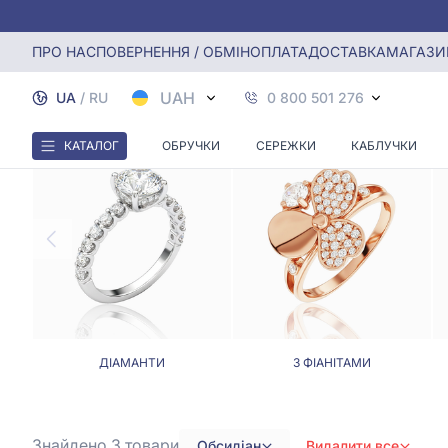
Головна
Каблучки
Каблучки з обсидіаном
ПРО НАС
ПОВЕРНЕННЯ / ОБМІН
ОПЛАТА
ДОСТАВКА
МАГАЗИ
UAH
UA
/
RU
0 800 501 276
КАТАЛОГ
ОБРУЧКИ
СЕРЕЖКИ
КАБЛУЧКИ
ДІАМАНТИ
З ФІАНІТАМИ
Знайдено 3
товари
Обсидіан
Видалити все