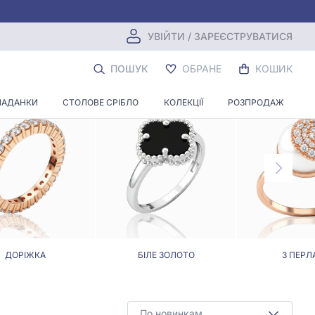
УВІЙТИ / ЗАРЕЄСТРУВАТИСЯ
ПОШУК
ОБРАНЕ
КОШИК
ЛАДАНКИ
СТОЛОВЕ СРІБЛО
КОЛЕКЦІЇ
РОЗПРОДАЖ
ДОРІЖКА
БІЛЕ ЗОЛОТО
З ПЕРЛ
По новинкам