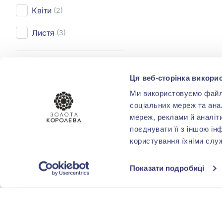
Квіти
(2)
Листя
(3)
ПОКРИТТЯ
Ця веб-сторінка викорис
Родіювання
(3)
Ми використовуємо файли 
соціальних мереж та ана
мереж, реклами й аналіт
ФОРМА
поєднувати її з іншою ін
ОГРАНОВУВАННЯ
користування їхніми слу
Показати подробиці
КОМУ
Доньці
(3)