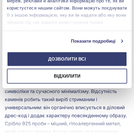
мереж, реклами й аналітики інформацію про те, як ви
користуєтеся нашим сайтом. Вони можуть поєднувати
її з іншою інформацією, яку ви їм надали або яку вони
Срiбний Браслет
Срiбний Браслет
плетіння Фантазійне
зібрали під час вашого користування їхніми
Немає в наявності
службами.
Немає в наявності
Показати подробиці
Срібні браслети з монетками без
ДОЗВОЛИТИ ВСІ
каменів – купити в інтернет-магазині
ВІДХИЛИТИ
Срібний браслет із монетками – це поєднання
символіки та сучасного мінімалізму. Відсутність
каменів робить такий виріб стриманим і
универсальним: він органічно вписується в діловий
дрес-код і додає характеру повсякденному образу.
Срібло 925 проби – міцний, гіпоалергенний метал,
який чудово тримає форму навіть при активному