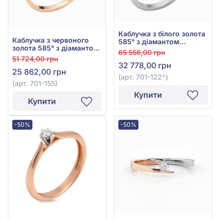
Каблучка з білого золота
Каблучка з червоного
585° з діамантом
золота 585° з діамантом
0,075ct, арт. 701-122
65 556,00 грн
0,05ct, арт. 701-155
51 724,00 грн
32 778,00 грн
25 862,00 грн
(арт. 701-122^)
(арт. 701-155)
Купити
Купити
-50%
-50%