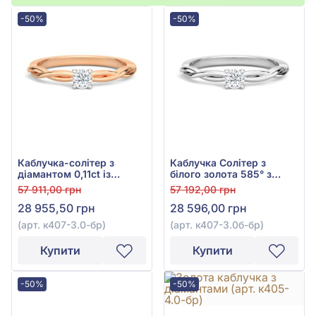
-50%
-50%
Каблучка-солітер з
Каблучка Солітер з
діамантом 0,11ct із
білого золота 585° з
червоного золота 585°,
діамантом 0,12ct, арт.
57 911,00 грн
57 192,00 грн
арт. к407-3.0к-бр
к407-3.0б-бр
28 955,50 грн
28 596,00 грн
(арт. к407-3.0-бр)
(арт. к407-3.0б-бр)
Купити
Купити
-50%
-50%