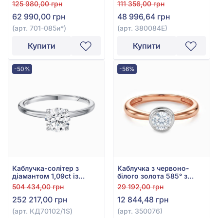
Діамантом 0,15ct із
куб.цирконієм та
125 980,00 грн
111 356,00 грн
жовто-білого золота
чорною емаллю, арт.
62 990,00 грн
48 996,64 грн
585°, арт. 701-085и*
380084Е
(арт. 701-085и*)
(арт. 380084Е)
Купити
Купити
-50%
-56%
Каблучка-солітер з
Каблучка з червоно-
діамантом 1,09ct із
білого золота 585° з
білого золота 585°, арт.
фіанітом, арт. 350076
504 434,00 грн
29 192,00 грн
КД70102/1S
252 217,00 грн
12 844,48 грн
(арт. КД70102/1S)
(арт. 350076)