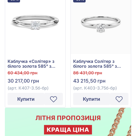
Каблучка «Солітер» з
Каблучка Солітер з
білого золота 585° з
білого золота 585° з
діамантом 0,15ct, арт.
діамантом 0,23ct, арт.
60 434,00 грн
86 431,00 грн
К407-3.5б-бр
К403-3.75б-бр
30 217,00 грн
43 215,50 грн
(арт. К407-3.5б-бр)
(арт. К403-3.75б-бр)
Купити
Купити