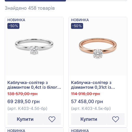
Знайдено 458
товарів
НОВИНКА
НОВИНКА
-50%
-50%
Каблучка-солітер з
Каблучка-солітер з
діамантом 0,4ct із білого
діамантом 0,31ct із
золота 585°, арт. К403-
червоного золота 585°,
138 579,00 грн
114 916,00 грн
4.5б-бр
арт. К403-4.5к-бр
69 289,50 грн
57 458,00 грн
(арт. К403-4.5б-бр)
(арт. К403-4.5к-бр)
Купити
Купити
НОВИНКА
НОВИНКА