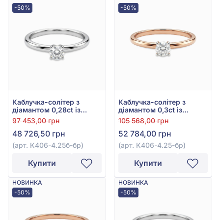
-50%
-50%
Каблучка-солітер з
Каблучка-солітер з
діамантом 0,28ct із
діамантом 0,3ct із
білого золота 585°, арт.
червоного золота 585°,
97 453,00 грн
105 568,00 грн
К406-4.25б-бр
арт. К406-4.25-бр
48 726,50 грн
52 784,00 грн
(арт. К406-4.25б-бр)
(арт. К406-4.25-бр)
Купити
Купити
НОВИНКА
НОВИНКА
-50%
-50%