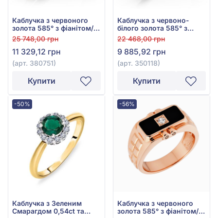
Каблучка з червоного
Каблучка з червоно-
золота 585° з фіанітом/
білого золота 585° з
куб.цирконієм, арт.
фіанітом/куб.цирконієм,
25 748,00 грн
22 468,00 грн
380751
арт. 350118
11 329,12 грн
9 885,92 грн
(арт. 380751)
(арт. 350118)
Купити
Купити
-50%
-56%
Каблучка з Зеленим
Каблучка з червоного
Смарагдом 0,54ct та
золота 585° з фіанітом/