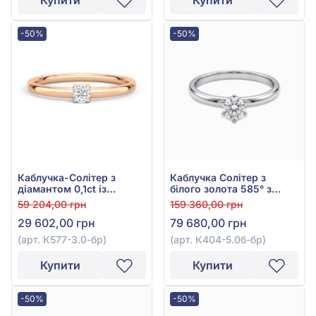
Купити
Купити
-50%
-50%
Каблучка-Солітер з
Каблучка Солітер з
діамантом 0,1ct із
білого золота 585° з
червоного золота 585°,
діамантом 0,51ct, арт.
59 204,00 грн
159 360,00 грн
арт. К577-3.0к-бр
К404-5.0б-бр
29 602,00 грн
79 680,00 грн
(арт. К577-3.0-бр)
(арт. К404-5.0б-бр)
Купити
Купити
-50%
-50%