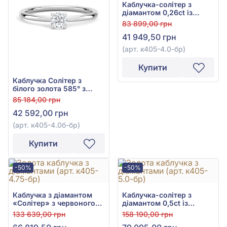
Каблучка-солітер з
діамантом 0,26ct із
червоного золота 585°,
83 899,00 грн
арт. к405-4.0к-бр
41 949,50 грн
(арт. к405-4.0-бр)
Купити
Каблучка Солітер з
білого золота 585° з
діамантом 0,24ct, арт.
85 184,00 грн
к405-4.0б-бр
42 592,00 грн
(арт. к405-4.0б-бр)
Купити
-50%
-50%
Каблучка з діамантом
Каблучка-солітер з
«Солітер» з червоного
діамантом 0,5ct із
золота 585° з діамантом
червоного золота 585°,
133 639,00 грн
158 190,00 грн
0,4ct, арт. к405-4.75к-бр
арт. к405-5.0к-бр