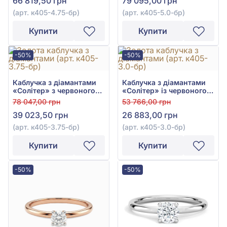
66 819,50 грн
79 095,00 грн
(арт. к405-4.75-бр)
(арт. к405-5.0-бр)
Купити
Купити
-50%
-50%
Каблучка з діамантами
Каблучка з діамантами
«Солітер» з червоного
«Солітер» із червоного
золота 585° з діамантом
золота 585° з діамантом
78 047,00 грн
53 766,00 грн
0,21ct, арт. к405-3.75к-бр
0,12ct, арт. к405-3.0к-бр
39 023,50 грн
26 883,00 грн
(арт. к405-3.75-бр)
(арт. к405-3.0-бр)
Купити
Купити
-50%
-50%