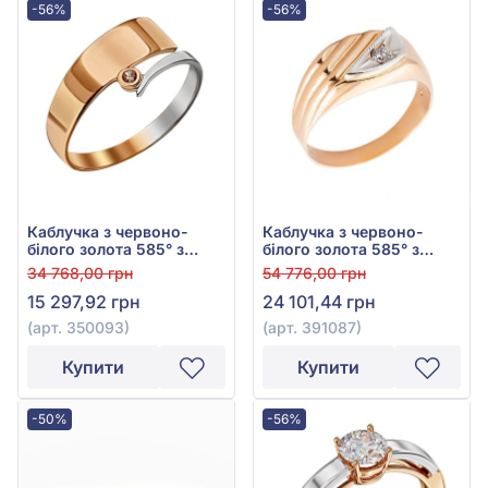
-56%
-56%
Каблучка з червоно-
Каблучка з червоно-
білого золота 585° з
білого золота 585° з
фіанітом, арт. 350093
фіанітом, арт. 391087
34 768,00 грн
54 776,00 грн
15 297,92 грн
24 101,44 грн
(арт. 350093)
(арт. 391087)
Купити
Купити
-50%
-56%