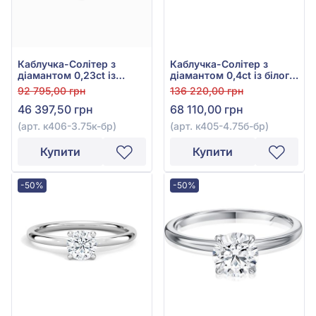
Каблучка-Солітер з
Каблучка-Солітер з
діамантом 0,23ct із
діамантом 0,4ct із білого
червоного золота 585°,
золота 585°, арт. к405-
92 795,00 грн
136 220,00 грн
арт. к406-3.75к-бр
4.75б-бр
46 397,50 грн
68 110,00 грн
(арт. к406-3.75к-бр)
(арт. к405-4.75б-бр)
Купити
Купити
-50%
-50%