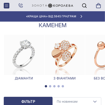
Головна
Каблучки
Золота каблучка з одним каменем
ЗОЛОТА КАБЛУЧКА З ОДНИМ
«КРАЩА ЦІНА» ВІД 5945 ГРН/ГРАМ
КАМЕНЕМ
ДІАМАНТИ
З ФІАНІТАМИ
БЕЗ В
ФІЛЬТР
По новинкам