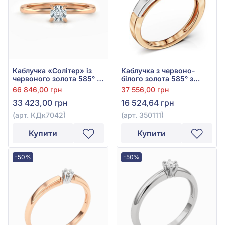
Каблучка «Солітер» із
Каблучка з червоно-
червоного золота 585° з
білого золота 585° з
діамантом 0,16ct, арт.
фіанітом/куб.цирконієм,
66 846,00 грн
37 556,00 грн
КДк7042
арт. 350111
33 423,00 грн
16 524,64 грн
(арт. КДк7042)
(арт. 350111)
Купити
Купити
-50%
-50%