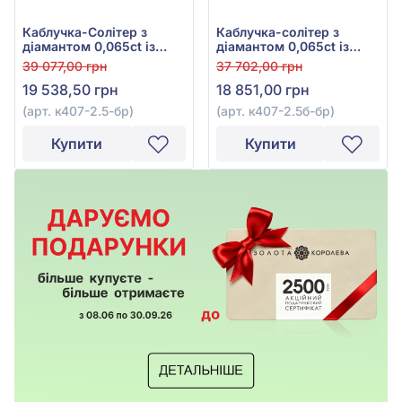
Каблучка-Солітер з
Каблучка-солітер з
діамантом 0,065ct із
діамантом 0,065ct із
червоного золота 585°,
білого золота 585°, арт.
39 077,00 грн
37 702,00 грн
арт. к407-2.5к-бр
к407-2.5б-бр
19 538,50 грн
18 851,00 грн
(арт. к407-2.5-бр)
(арт. к407-2.5б-бр)
Купити
Купити