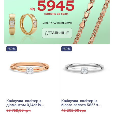
-50%
-50%
Каблучка-солітер з
Каблучка-солітер із
діамантом 0,14ct із
білого золота 585° з
червоного золота 585°,
діамантом 0,065ct, арт.
56 758,00 грн
45 202,00 грн
арт. К407-3.5к-бр
К577-2.5б-бр