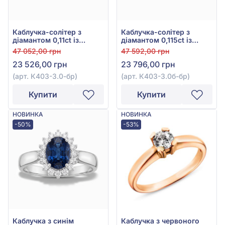
Каблучка-солітер з
Каблучка-солітер з
діамантом 0,11ct із
діамантом 0,115ct із
червоного золота 585°,
білого золота 585°, арт.
47 052,00 грн
47 592,00 грн
арт. К403-3.0-бр
К403-3.0б-бр
23 526,00 грн
23 796,00 грн
(арт. К403-3.0-бр)
(арт. К403-3.0б-бр)
Купити
Купити
НОВИНКА
НОВИНКА
-50%
-53%
Каблучка з синім
Каблучка з червоного