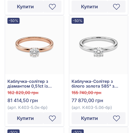
Купити
Купити
-50%
-50%
Каблучка-солітер з
Каблучка-Солітер з
діамантом 0,51ct із
білого золота 585° з
червоного золота 585°,
діамантом 0,5ct, арт.
162 829,00 грн
155 740,00 грн
арт. К403-5.0к-бр
К403-5.0б-бр
81 414,50 грн
77 870,00 грн
(арт. К403-5.0к-бр)
(арт. К403-5.0б-бр)
Купити
Купити
-50%
-50%