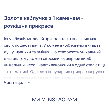
Золота каблучка з 1 каменем -
розкішна прикраса
Існує безліч моделей прикрас та кожна з них має
своїх поціновувачів. У кожен виріб ювелір вкладає
душу, навички та вміння, що створюють унікальний
дизайн. Тому кожен окремий ювелірний виріб
унікальний, нехай навіть виконаний в одній стилістиці
та в тематиці. Однією з популярних прикрас на руках
були й залишаються
каблучки з одним каменем
.
Читати далі
Іноді ми стаємо жертвою стереотипів, що
найпекучішим інтересом користуються вироби з
химерним і хитромудрим дизайном, рясно
МИ У INSTAGRAM
декоровані дорогоцінним камінням. Однак цю