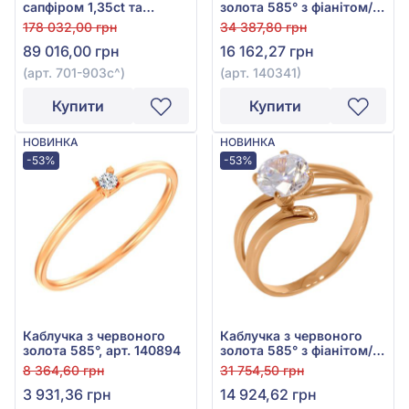
сапфіром 1,35ct та
золота 585° з фіанітом/
діамантом 0,16ct з білого
куб.цирконієм, арт.
178 032,00 грн
34 387,80 грн
золота 585°, арт. 701-
140341
89 016,00 грн
16 162,27 грн
903с
(арт. 701-903с^)
(арт. 140341)
Купити
Купити
НОВИНКА
НОВИНКА
-53%
-53%
Каблучка з червоного
Каблучка з червоного
золота 585°, арт. 140894
золота 585° з фіанітом/
куб.цирконієм, арт.
8 364,60 грн
31 754,50 грн
140360
3 931,36 грн
14 924,62 грн