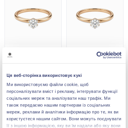
Каблучка-солітер з
Каблучка-солітер з
діамантом 0,5ct із
діамантом 0,23ct із
червоного золота 585°,
червоного золота 585°,
162 110,00 грн
88 146,00 грн
арт. К404-5.0к-бр
арт. к404-3.75к-бр
81 055,00 грн
44 073,00 грн
Ця веб-сторінка використовує кукі
(арт. К404-5.0к-бр)
(арт. к404-3.75к-бр)
Ми використовуємо файли cookie, щоб
Купити
Купити
персоналізувати вміст і рекламу, інтегрувати функції
соціальних мереж та аналізувати наш трафік. Ми
-50%
-50%
також передаємо нашим партнерам із соціальних
мереж, реклами й аналітики інформацію про те, як ви
користуєтеся нашим сайтом. Вони можуть поєднувати
її з іншою інформацією, яку ви їм надали або яку вони