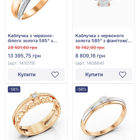
Каблучка з червоно-
Каблучка з червоного
білого золота 585° з
золота 585° з фіанітом/
фіанітом/куб.цирконієм,
куб.цирконієм, арт.
28 501,60 грн
18 742,90 грн
арт. 141079
140864
13 395,75 грн
8 809,16 грн
(арт. 141079)
(арт. 140864)
Купити
Купити
-56%
-56%