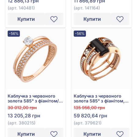
12 886,13 грн
11 866,89 грн
(арт. 140481)
(арт. 141164)
Купити
Купити
-56%
-56%
Каблучка з червоного
Каблучка з червоного
золота 585° з фіанітом/
золота 585° з фіанітом,
куб.цирконієм, арт.
куб. цирконієм та
30 012,00 грн
135 956,00 грн
380215
чорним агатом, арт.
13 205,28 грн
59 820,64 грн
379621
(арт. 380215)
(арт. 379621)
Купити
Купити