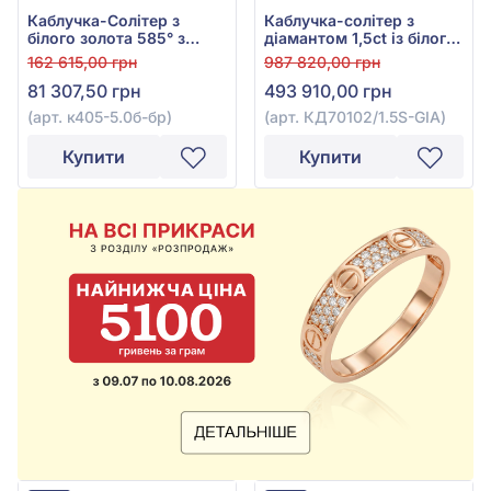
Каблучка-Солітер з
Каблучка-солітер з
білого золота 585° з
діамантом 1,5ct із білого
діамантом 0,5ct, арт.
золота 585°, арт.
162 615,00 грн
987 820,00 грн
к405-5.0б-бр
КД70102/1.5S-GIA
81 307,50 грн
493 910,00 грн
(арт. к405-5.0б-бр)
(арт. КД70102/1.5S-GIA)
Купити
Купити