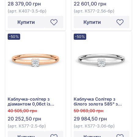
28 379,00 грн
22 601,00 грн
(арт. К407-3.5-бр)
(арт. К577-2.5б-бр)
Купити
Купити
-50%
-50%
Каблучка-солітер з
Каблучка Солітер з
діамантом 0,06ct із
білого золота 585° з
червоного золота 585°,
діамантом 0,095ct, арт.
40 505,00 грн
59 969,00 грн
арт. К577-2.5к-бр
К577-3.0б-бр
20 252,50 грн
29 984,50 грн
(арт. К577-2.5-бр)
(арт. К577-3.0б-бр)