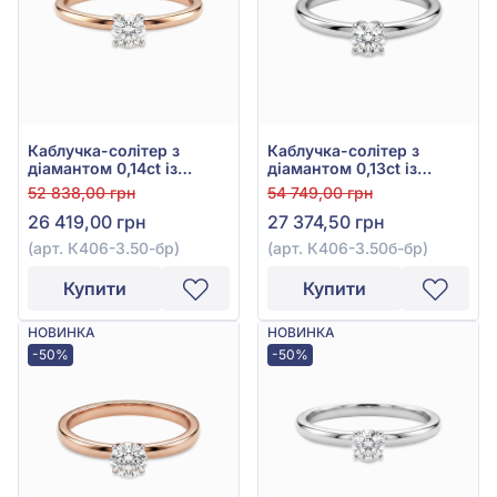
Каблучка-солітер з
Каблучка-солітер з
діамантом 0,14ct із
діамантом 0,13ct із
червоного золота 585°,
білого золота 585°, арт.
52 838,00 грн
54 749,00 грн
арт. К406-3.50-бр
К406-3.50б-бр
26 419,00 грн
27 374,50 грн
(арт. К406-3.50-бр)
(арт. К406-3.50б-бр)
Купити
Купити
НОВИНКА
НОВИНКА
-50%
-50%