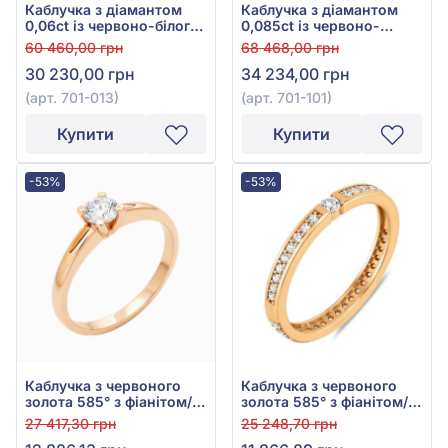
Каблучка з діамантом
Каблучка з діамантом
0,06ct із червоно-білого
0,085ct із червоно-
золота 585°, арт. 701-013
білого золота 585°, арт.
60 460,00 грн
68 468,00 грн
701-101
30 230,00 грн
34 234,00 грн
(арт. 701-013)
(арт. 701-101)
Купити
Купити
-53%
-53%
Каблучка з червоного
Каблучка з червоного
золота 585° з фіанітом/
золота 585° з фіанітом/
куб.цирконієм, арт.
куб.цирконієм, арт.
27 417,30 грн
25 248,70 грн
140481
141164