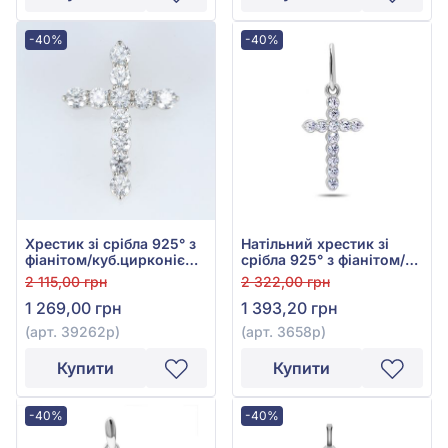
-40%
-40%
Хрестик зі срібла 925° з
Натільний хрестик зі
фіанітом/куб.цирконієм,
срібла 925° з фіанітом/
арт. 39262р
куб.цирконієм, арт.
2 115,00 грн
2 322,00 грн
3658р
1 269,00 грн
1 393,20 грн
(арт. 39262р)
(арт. 3658р)
Купити
Купити
-40%
-40%