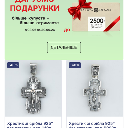
-40%
-40%
Хрестик зі срібла 925°
Хрестик зі срібла 925°
без вставки, арт. 149п
без вставки, арт. R002п