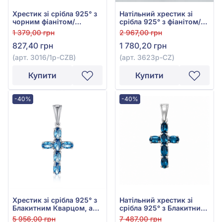
Хрестик зі срібла 925° з
Натільний хрестик зі
чорним фіанітом/
срібла 925° з фіанітом/
куб.цирконієм, арт.
куб.цирконієм, арт.
1 379,00 грн
2 967,00 грн
3016/1р-CZB
3623р-CZ
827,40 грн
1 780,20 грн
(арт. 3016/1р-CZB)
(арт. 3623р-CZ)
Купити
Купити
-40%
-40%
Хрестик зі срібла 925° з
Натільний хрестик зі
Блакитним Кварцом, арт.
срібла 925° з Блакитним
3574р-QLB
Топазом London Blue,
5 956,00 грн
7 487,00 грн