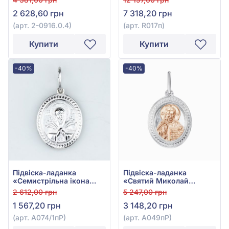
2 628,60 грн
7 318,20 грн
(арт. 2-0916.0.4)
(арт. R017п)
Купити
Купити
-40%
-40%
Підвіска-ладанка
Підвіска-ладанка
«Семистрільна ікона
«Святий Миколай
Божої Матері» зі срібла
Чудотворець» із срібла
2 612,00 грн
5 247,00 грн
925°, арт. А074/1пР
925°/375° без вставки,
1 567,20 грн
3 148,20 грн
арт. А049пР
(арт. А074/1пР)
(арт. А049пР)