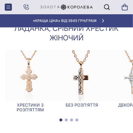
Хрестики,
Ладанка, срібний хрестик
Головна
Ладанки
жіночий
«КРАЩА ЦІНА» ВІД 5945 ГРН/ГРАМ
ЛАДАНКА, СРІБНИЙ ХРЕСТИК
ЖІНОЧИЙ
ХРЕСТИКИ З
БЕЗ РОЗП'ЯТТЯ
ДЕКОР
РОЗП'ЯТТЯМ