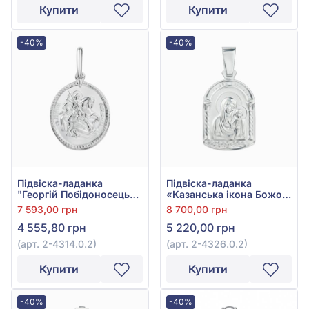
Купити
Купити
-40%
-40%
Підвіска-ладанка
Підвіска-ладанка
"Георгій Побідоносець"
«Казанська ікона Божої
зі срібла 925°, арт. 2-
Матері» зі срібла 925°,
7 593,00 грн
8 700,00 грн
4314.0.2
арт. 2-4326.0.2
4 555,80 грн
5 220,00 грн
(арт. 2-4314.0.2)
(арт. 2-4326.0.2)
Купити
Купити
-40%
-40%