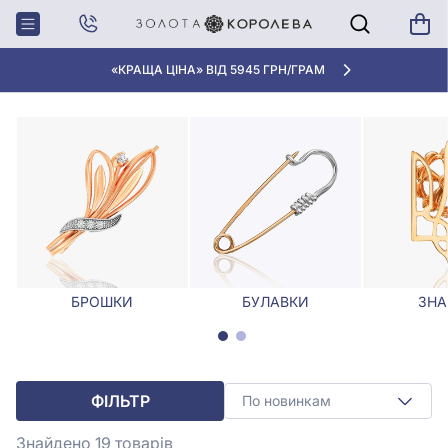
Головна
Брошки. Булавки
Чоловічі брошки та шпильки
ЧОЛОВІЧІ БРОШКИ ТА ШПИЛЬКИ
«КРАЩА ЦІНА» ВІД 5945 ГРН/ГРАМ
БРОШКИ
БУЛАВКИ
ЗНА
ФІЛЬТР
По новинкам
Знайдено 19
товарів