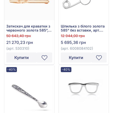
Затискач для краватки з
Шпилька з білого золота
червоного золота 585°,
585° без вставки, арт.
арт. 530310
6008084102
50 643,40 грн
12 944,00 грн
21 270,23 грн
5 695,36 грн
(арт. 530310)
(арт. 6008084102)
Купити
Купити
-40%
-40%