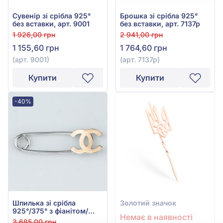
Сувенір зі срібла 925°
Брошка зі срібла 925°
без вставки, арт. 9001
без вставки, арт. 7137р
1 926,00 грн
2 941,00 грн
1 155,60 грн
1 764,60 грн
(арт. 9001)
(арт. 7137р)
Купити
Купити
-40%
Шпилька зі срібла
Золотий значок
925°/375° з фіанітом/
Немає в наявності
куб.цирконієм, арт.
3 685,00 грн