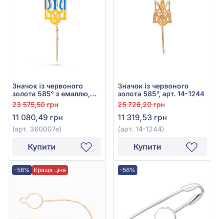
Значок із червоного
Значок із червоного
золота 585° з емаллю,
золота 585°, арт. 14-1244
арт. 360007е
23 575,50 грн
25 726,20 грн
11 080,49 грн
11 319,53 грн
(арт. 360007е)
(арт. 14-1244)
Купити
Купити
-58%
Краща ціна
-56%