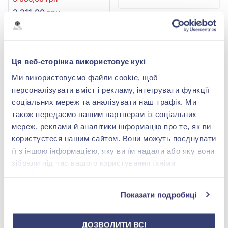
529шпР
2 211,00 грн
(арт. 529шпР)
Купити
Ця веб-сторінка використовує кукі
Ми використовуємо файли cookie, щоб
персоналізувати вміст і рекламу, інтегрувати функції
соціальних мереж та аналізувати наш трафік. Ми
також передаємо нашим партнерам із соціальних
мереж, реклами й аналітики інформацію про те, як ви
користуєтеся нашим сайтом. Вони можуть поєднувати
її з іншою інформацією, яку ви їм надали або яку вони
зібрали під час вашого користування їхніми
Золотий значок
Золота шпилька
службами.
Немає в наявності
Немає в наявності
Показати подробиці
ДОЗВОЛИТИ ВСІ