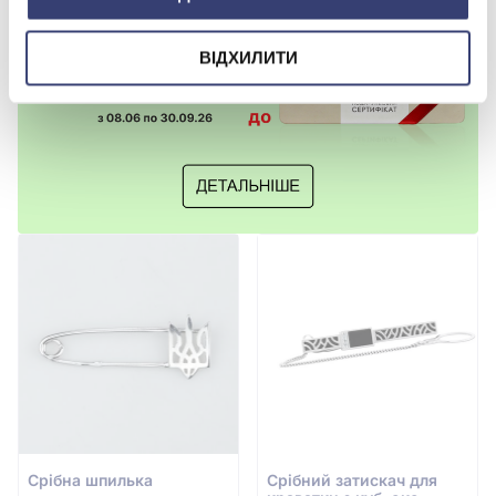
ВІДХИЛИТИ
Срiбна шпилька
Срiбний затискач для