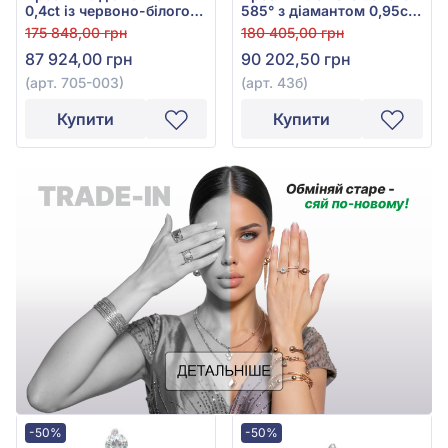
0,4ct із червоно-білого
585° з діамантом 0,95ct,
золота 585°, арт. 705-003
арт. 43б
175 848,00 грн
180 405,00 грн
87 924,00 грн
90 202,50 грн
(арт. 705-003)
(арт. 43б)
Купити
Купити
-50%
-50%