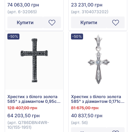
74 063,00 грн
23 231,00 грн
(арт. 6-32065)
(арт. 3104073202)
Купити
Купити
-50%
-50%
Хрестик з білого золота
Хрестик з білого золота
585° з діамантом 0,95ct,
585° з діамантом 0,171ct,
арт. Q786DBN4WR-
арт. 5б
128 407,00 грн
81 675,00 грн
10/155-1951
64 203,50 грн
40 837,50 грн
(арт. Q786DBN4WR-
(арт. 5б)
10/155-1951)