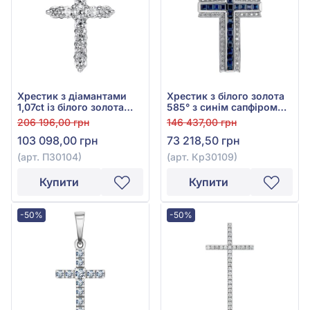
Хрестик з діамантами
Хрестик з білого золота
1,07ct із білого золота
585° з синім сапфіром
750°, арт. П30104
2,76ct та діамантом
206 196,00 грн
146 437,00 грн
0,25ct, арт. Кр30109
103 098,00 грн
73 218,50 грн
(арт. П30104)
(арт. Кр30109)
Купити
Купити
-50%
-50%