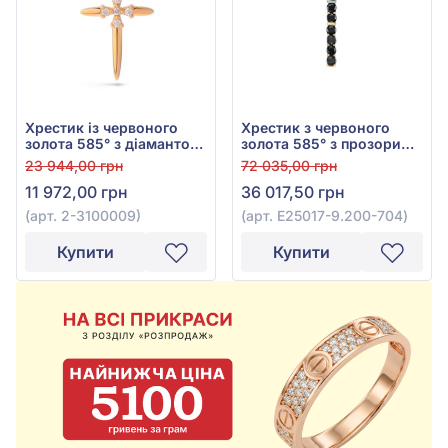
Хрестик із червоного
Хрестик з червоного
золота 585° з діамантом
золота 585° з прозорим
0,03ct, арт. 2-3100009
діамантом 0,07ct та
23 944,00 грн
72 035,00 грн
чорним діамантом
11 972,00 грн
36 017,50 грн
0,59ct, арт. E25017-
9.200-704
(арт. 2-3100009)
(арт. E25017-9.200-704)
Купити
Купити