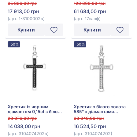
червоного золота 585°,
сапфіром 1,24ct та
35 826,00 грн
123 368,00 грн
арт. 1-3100002ч
діамантами 0,12ct, арт.
17 913,00 грн
61 684,00 грн
17сапф
(арт. 1-3100002ч)
(арт. 17сапф)
Купити
Купити
-50%
-50%
Хрестик із чорним
Хрестик з білого золота
діамантом 0,15ct з білого
585° з діамантами
золота 585°, арт.
0,09ct, арт. 3104074202
28 076,00 грн
33 049,00 грн
3104074202ч
14 038,00 грн
16 524,50 грн
(арт. 3104074202ч)
(арт. 3104074202)