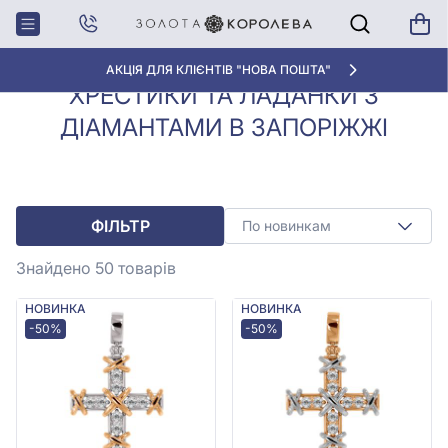
Хрестики з
Хрестики та ладанки з
Головна
діамантами
діамантами в Запоріжжі
АКЦІЯ ДЛЯ КЛІЄНТІВ "НОВА ПОШТА"
ХРЕСТИКИ ТА ЛАДАНКИ З
ДІАМАНТАМИ В ЗАПОРІЖЖІ
ФІЛЬТР
По новинкам
Знайдено 50
товарів
НОВИНКА
НОВИНКА
-50%
-50%