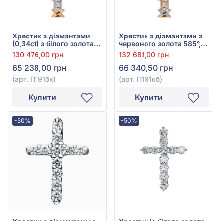
Хрестик з діамантами
Хрестик з діамантами з
(0,34ct) з білого золота
червоного золота 585°,
585°, арт. П191бк
Діамант 0,34ct, арт.
130 476,00 грн
132 681,00 грн
П191кб
65 238,00 грн
66 340,50 грн
(арт. П191бк)
(арт. П191кб)
Купити
Купити
-50%
-50%