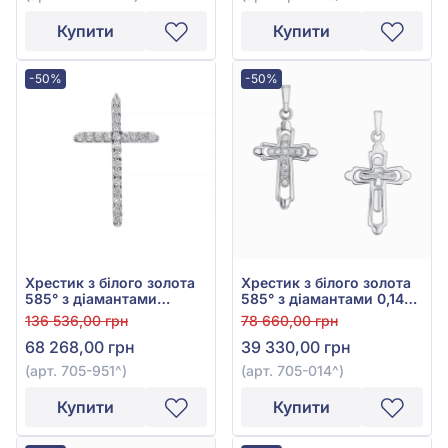
Купити
Купити
-50%
-50%
Хрестик з білого золота
Хрестик з білого золота
585° з діамантами
585° з діамантами 0,14ct,
0,58ct, арт. 705-951
арт. 705-014
136 536,00 грн
78 660,00 грн
68 268,00 грн
39 330,00 грн
(арт. 705-951^)
(арт. 705-014^)
Купити
Купити