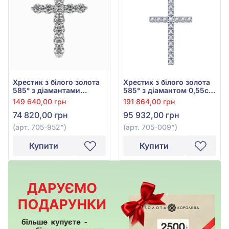
Хрестик з білого золота
Хрестик з білого золота
585° з діамантами
585° з діамантом 0,55ct,
0,58ct, арт. 705-952
арт. 705-009
149 640,00 грн
191 864,00 грн
74 820,00 грн
95 932,00 грн
(арт. 705-952^)
(арт. 705-009^)
Купити
Купити