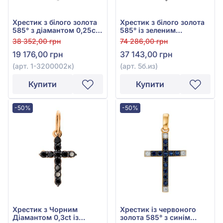
Хрестик з білого золота
Хрестик з білого золота
585° з діамантом 0,25ct,
585° із зеленим
арт. 1-3200002к
смарагдом 0,13ct та
38 352,00 грн
74 286,00 грн
діамантами 0,112ct, арт.
19 176,00 грн
37 143,00 грн
5б.из
(арт. 1-3200002к)
(арт. 5б.из)
Купити
Купити
-50%
-50%
Хрестик з Чорним
Хрестик із червоного
Діамантом 0,3ct із
золота 585° з синім