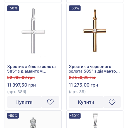
-50%
-50%
Хрестик з білого золота
Хрестик з червоного
585° з діамантом
золота 585° з діамантом
0,024ct, арт. 38б
0,024ct, арт. 38
22 795,00 грн
22 550,00 грн
11 397,50 грн
11 275,00 грн
(арт. 38б)
(арт. 38)
Купити
Купити
-50%
-50%