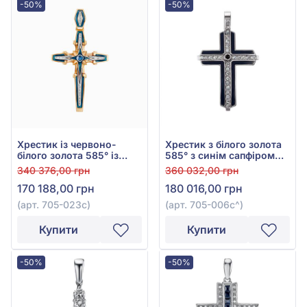
-50%
-50%
Хрестик із червоно-
Хрестик з білого золота
білого золота 585° із
585° з синім сапфіром
зеленою емаллю, синім
0,14ct та діамантами
340 376,00 грн
360 032,00 грн
сапфіром 0,12ct та
0,59ct, арт. 705-006с
170 188,00 грн
180 016,00 грн
діамантами 0,08ct, арт.
705-023с
(арт. 705-023с)
(арт. 705-006с^)
Купити
Купити
-50%
-50%