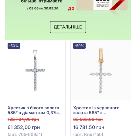
-50%
-50%
Хрестик з білого золота
Хрестик із червоного
585° з діамантом 0,37ct,
золота 585° з
арт. 705-009а
діамантами 0,16ct, арт.
122 704,00 грн
33 563,00 грн
Крк7150
61 352,00 грн
16 781,50 грн
(арт. 705-009а^)
(арт. Крк7150)