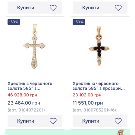
Купити
Купити
-50%
-50%
Хрестик з червоного
Хрестик із червоного
золота 585° з
золота 585° з прозорим
діамантами 0,23ct, арт.
діамантом 0,07ct та
46 928,00 грн
23 102,00 грн
3104072201
чорним діамантом
23 464,00 грн
11 551,00 грн
0,09ct, арт. 3100785201ч/
б
(арт. 3104072201)
(арт. 3100785201ч/б)
Купити
Купити