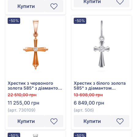
Купити
Купити
-50%
-50%
Хрестик з червоного
Хрестик з білого золота
золота 585° з діамантом
585° з діамантом
0,04ct, арт. 730109
0,028ct, арт. 50б
22 510,00 грн
13 698,00 грн
11 255,00 грн
6 849,00 грн
(арт. 730109)
(арт. 50б)
Купити
Купити
-50%
-50%