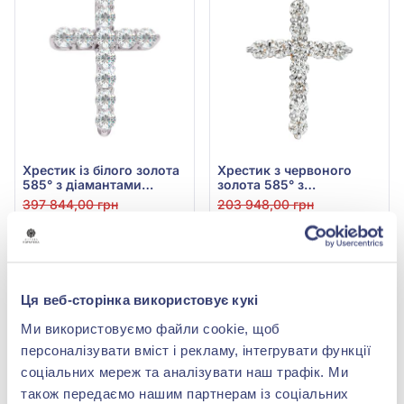
Хрестик із білого золота
Хрестик з червоного
585° з діамантами
золота 585° з
2,035ct, арт. 46б
діамантами 1,11ct, арт. 45
397 844,00 грн
203 948,00 грн
198 922,00 грн
101 974,00 грн
(арт. 46б)
(арт. 45)
Купити
Купити
Ця веб-сторінка використовує кукі
-50%
-50%
Ми використовуємо файли cookie, щоб
персоналізувати вміст і рекламу, інтегрувати функції
соціальних мереж та аналізувати наш трафік. Ми
також передаємо нашим партнерам із соціальних