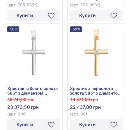
(арт. 705-955^)
(арт. 705-953^)
Купити
Купити
-50%
-50%
Хрестик із білого золота
Хрестик з червоного
585° з діамантом
золота 585° з діамантом
0,095ct, арт. 39б
0,085ct, арт. 39
46 747,00 грн
44 874,00 грн
23 373,50 грн
22 437,00 грн
(арт. 39б)
(арт. 39)
Купити
Купити