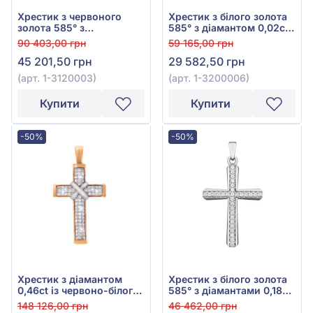
Хрестик з червоного
Хрестик з білого золота
золота 585° з
585° з діамантом 0,02ct,
діамантами 0,35ct та
арт. 1-3200006
90 403,00 грн
59 165,00 грн
синім сапфіром 0,13ct,
45 201,50 грн
29 582,50 грн
арт. 1-3120003
(арт. 1-3120003)
(арт. 1-3200006)
Купити
Купити
-50%
-50%
Хрестик з діамантом
Хрестик з білого золота
0,46ct із червоно-білого
585° з діамантами 0,18ct,
золота 585°, арт. 6-
арт. 3104073202
148 126,00 грн
46 462,00 грн
32065