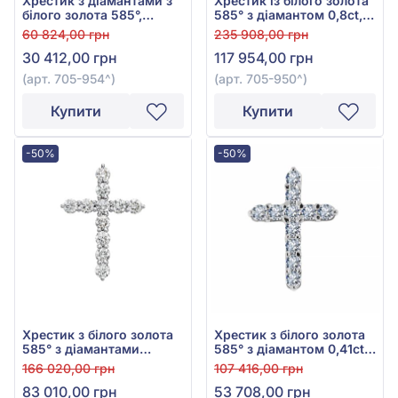
Хрестик з діамантами з
Хрестик із білого золота
білого золота 585°,
585° з діамантом 0,8ct,
Діамант 0,19ct, арт. 705-
арт. 705-950
60 824,00 грн
235 908,00 грн
954
30 412,00 грн
117 954,00 грн
(арт. 705-954^)
(арт. 705-950^)
Купити
Купити
-50%
-50%
Хрестик з білого золота
Хрестик з білого золота
585° з діамантами
585° з діамантом 0,41ct,
0,68ct, арт. 705-955
арт. 705-953
166 020,00 грн
107 416,00 грн
83 010,00 грн
53 708,00 грн