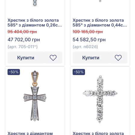
Хрестик з білого золота
Хрестик з білого золота
585° з діамантом 0,26ct,
585° з діамантом 0,44ct,
арт. 705-011
арт. п602б
95 404,00 грн
109 165,00 грн
47 702,00 грн
54 582,50 грн
(арт. 705-011^)
(арт. п602б)
Купити
Купити
-50%
-50%
Хрестик з діамантом
Хрестик з білого золота