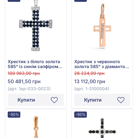
Хрестик з білого золота
Хрестик з червоного
585° із синім сапфіром
золота 585° з діамантом
0,68ct та діамантом
0,03ct, арт. 1-3100004
100 963,00 грн
26 224,00 грн
0,03ct, арт. 1кр-033-
50 481,50 грн
13 112,00 грн
0023
(арт. 1кр-033-0023)
(арт. 1-3100004)
Купити
Купити
-50%
-50%