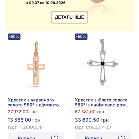
-50%
-50%
Хрестик з червоного
Хрестик з білого золота
золота 585° з діамантом
585° із синім сапфіром
0,03ct, арт. 1-3100004
0,08ct та діамантами
27 172,00 грн
67 381,00 грн
0,19ct, арт. C0020-410
13 586,00 грн
33 690,50 грн
(арт. 1-3100004)
(арт. C0020-410)
Купити
Купити