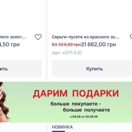
Серьги-пусети из белого золота 585° с бриллиантами 0,19ct, арт. с577-3б
Серьги-пусети из красного золота 585° с бриллиантами 0,22ct, арт. с577-3.0
4,50 грн
31 662,00 грн
63 324,00 грн
(арт. с577-3.0)
ить
Купить
НОВИНКА