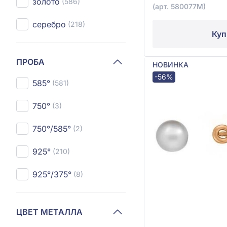
золото
(586)
(арт. 580077М)
серебро
(218)
Куп
ПРОБА
НОВИНКА
-56%
585°
(581)
750°
(3)
750°/585°
(2)
925°
(210)
925°/375°
(8)
ЦВЕТ МЕТАЛЛА