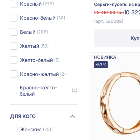
Красный
(272)
10 32
23 461,00 грн
Красно-белый
(38)
(арт. 520092)
Белый
(206)
Куп
Желтый
(59)
НОВИНКА
Желто-белый
(5)
-53%
Красно-желтый
(2)
Красно-желто-
(4)
белый
ДЛЯ КОГО
Женские
(751)