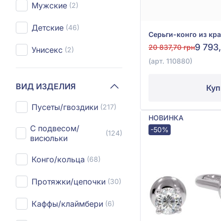
Мужские
(2)
Детские
(46)
9 793
20 837,70 грн
Унисекс
(2)
(арт. 110880)
ВИД ИЗДЕЛИЯ
Куп
Пусеты/гвоздики
(217)
НОВИНКА
С подвесом/
-50%
(124)
висюльки
Конго/кольца
(68)
Протяжки/цепочки
(30)
Каффы/клаймбери
(6)