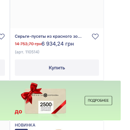
Серьги-пусеты из красного золота 585° с фианитом, арт. 110514
6 934,24 грн
14 753,70 грн
(арт. 110514)
Купить
НОВИНКА