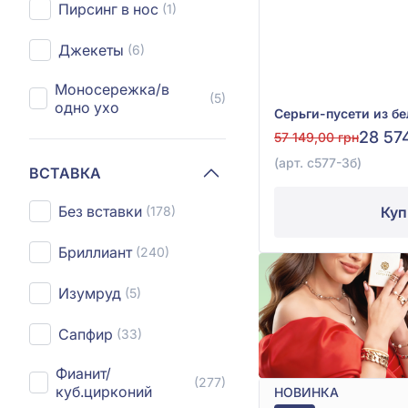
Пирсинг в нос
(1)
Джекеты
(6)
Моносережка/в
(5)
одно ухо
28 57
57 149,00 грн
(арт. с577-3б)
ВСТАВКА
Без вставки
Куп
(178)
Бриллиант
(240)
Изумруд
(5)
Сапфир
(33)
Фианит/
(277)
куб.цирконий
НОВИНКА