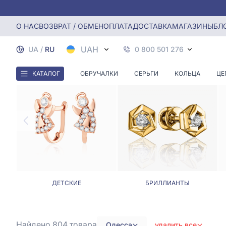
Главная
Серьги
Серьги в Одессе
О НАС
ВОЗВРАТ / ОБМЕН
ОПЛАТА
ДОСТАВКА
МАГАЗИНЫ
БЛ
UAH
UA
/
RU
0 800 501 276
КАТАЛОГ
ОБРУЧАЛКИ
СЕРЬГИ
КОЛЬЦА
ЦЕ
ДЕТСКИЕ
БРИЛЛИАНТЫ
Найдено 804
товара
Одесса
удалить все