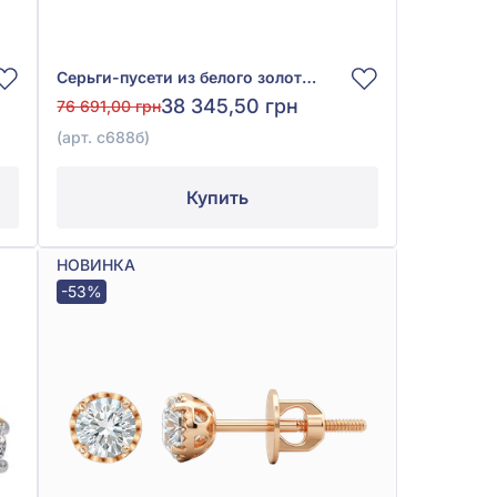
Серьги-пусети из белого золота 585° с бриллиантами 0,26ct, арт. с688б
38 345,50 грн
76 691,00 грн
(арт. с688б)
Купить
НОВИНКА
-53%