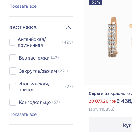
-53%
Показать все
ЗАСТЕЖКА
Английская/
(423)
пружинная
Без застежки
(43)
Закрутка/зажим
(221)
Итальянская/
(27)
клипса
9 436
20 077,20 грн
Конго/кольцо
(57)
(арт. 110356)
Показать все
Куп