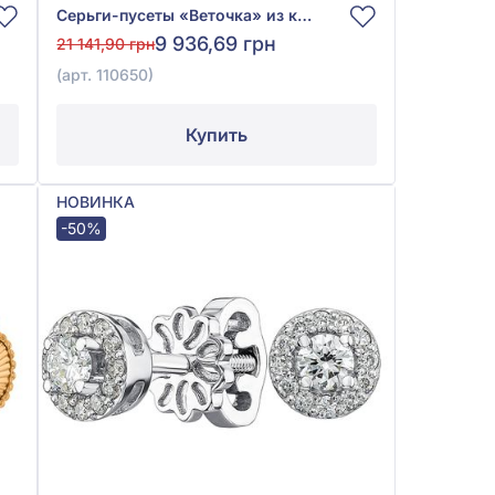
Серьги-пусеты «Веточка» из красно-белого золота 585°, арт. 110650
9 936,69 грн
21 141,90 грн
(арт. 110650)
Купить
НОВИНКА
-50%