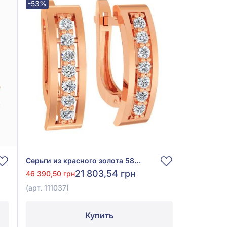
-53%
Серьги из красного золота 585° с фианитом, арт. 111037
21 803,54 грн
46 390,50 грн
(арт. 111037)
Купить