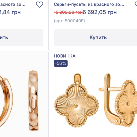
Серьги-пусеты из красного золота 585° с жемчугом, арт. 520092
Серьги-пусеты из красного золота 585° с эмалью, арт. 500040Е
2,84 грн
6 692,05 грн
15 209,20 грн
(арт. 500040Е)
ить
Купить
НОВИНКА
-56%