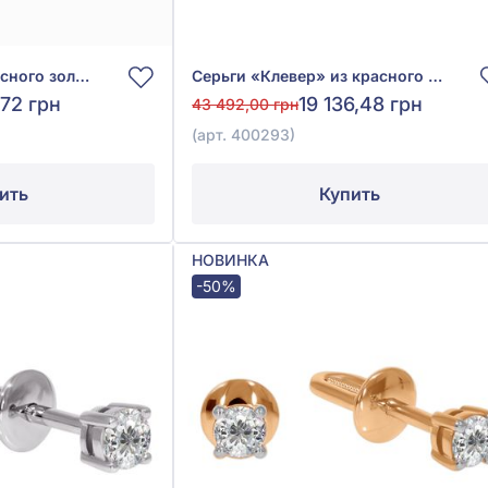
Серьги-конго из красного золота 585°, без вставки, арт. 110880
Серьги «Клевер» из красного золота 585°, без вставки, арт. 400293
,72 грн
19 136,48 грн
43 492,00 грн
(арт. 400293)
ить
Купить
НОВИНКА
-50%