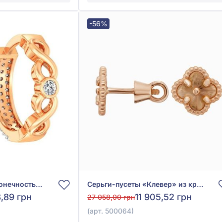
-56%
Серьги-конго «Бесконечность» из красного золота 585° с фианитом, арт. 111165
Серьги-пусеты «Клевер» из красного золота 585°, арт. 500064
,89 грн
11 905,52 грн
27 058,00 грн
(арт. 500064)