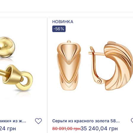
НОВИНКА
-56%
Серьги-пусеты «Шарики» из жёлтого золота 585°, арт. 580077М
Серьги из красного золота 585° без вставки, арт. 470689
24 грн
35 240,04 грн
80 091,00 грн