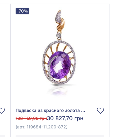
-70%
Подвеска из красного золота 585° с бриллиантом 0,24ct и аметистом 4,87ct, арт. 119684-11.200-872
30 827,70 грн
102 759,00 грн
(арт. 119684-11.200-872)