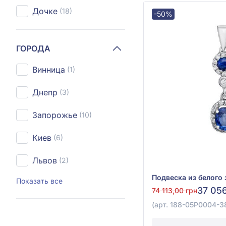
Дочке
(18)
-50%
ГОРОДА
Винница
(1)
Днепр
(3)
Запорожье
(10)
Киев
(6)
Львов
(2)
Показать все
37 056
74 113,00 грн
(арт. 188-05P0004-3