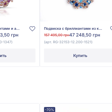
Подвеска с бриллиантами и аметистом из красного золота 585°, бриллиант 0,28ct, аметист 12ct, арт. RG-32153-12.200-1347
Подвеска с бриллиантами из красного золота 585° с бриллиантом 0,28ct и топазом Sky Blue 16,88ct, арт. RG-32153-12.200-1521
63,50 грн
47 248,50 грн
157 495,00 грн
0-1347)
(арт. RG-32153-12.200-1521)
ить
Купить
-70%