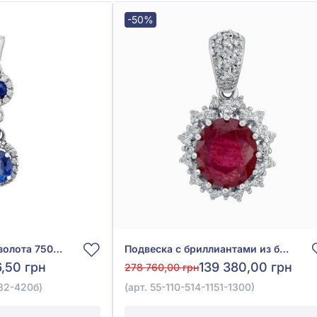
-50%
Подвеска из белого золота 750° с синим сапфиром 0,65ct и бриллиантами 0,11ct, арт. 188-05P0004-382-420б
Подвеска с бриллиантами из белого золота 750° с бриллиантом 0,7ct и красным рубином 3,15ct, арт. 55-110-514-1151-1300
,50 грн
139 380,00 грн
278 760,00 грн
82-420б)
(арт. 55-110-514-1151-1300)