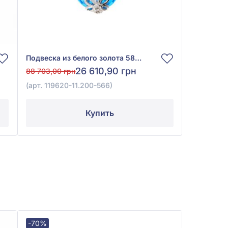
Подвеска из белого золота 585° с бриллиантом 0,02ct и топазом Swiss Blue 14,32ct, арт. 119620-11.200-566
26 610,90 грн
88 703,00 грн
(арт. 119620-11.200-566)
Купить
-70%