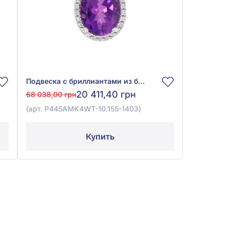
Подвеска с бриллиантами из белого золота 585° с бриллиантом 0,2ct и аметистом 2,8ct, арт. P445AMK4WT-10.155-1403
20 411,40 грн
68 038,00 грн
(арт. P445AMK4WT-10.155-1403)
Купить