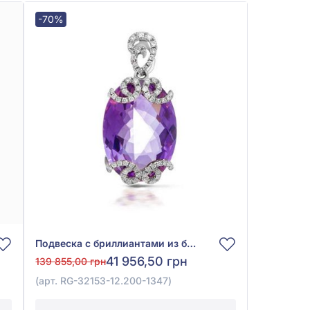
-70%
Подвеска с бриллиантами из белого золота 585° с бриллиантом 0,28ct и аметистом 12ct, арт. RG-32153-12.200-1347
41 956,50 грн
139 855,00 грн
(арт. RG-32153-12.200-1347)