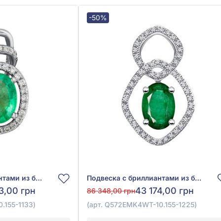
-50%
Подвеска с бриллиантами из белого золота 585° с зелёным изумрудом 0,72ct и бриллиантом 0,1ct, арт. Q570SAK4WT-10.155-1133
Подвеска с бриллиантами из белого золота 585° с зелёным изумрудом 1ct и бриллиантами 0,14ct, арт. Q572EMK4WT-10.155-1225
3,00 грн
43 174,00 грн
86 348,00 грн
.155-1133)
(арт. Q572EMK4WT-10.155-1225)