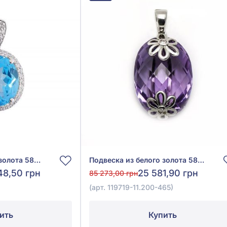
Подвеска из белого золота 585° с бриллиантом 0,44ct и топазом Swiss Blue 5,06ct, арт. 55-110-447-736
Подвеска из белого золота 585° с бриллиантом 0,02ct и аметистом 11,61ct, арт. 119719-11.200-465
48,50 грн
25 581,90 грн
85 273,00 грн
)
(арт. 119719-11.200-465)
ить
Купить