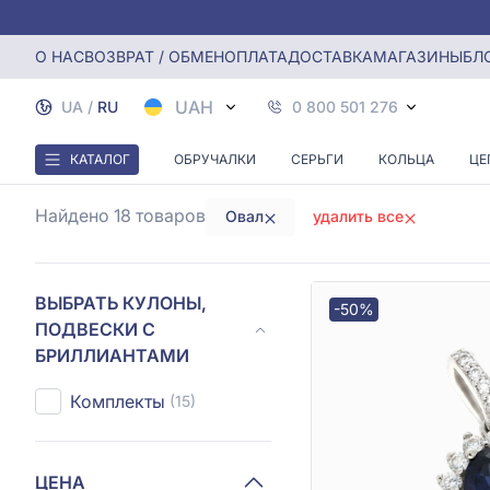
Главная
Кулоны, Подвески с бриллиантами
Кулоны с б
О НАС
ВОЗВРАТ / ОБМЕН
ОПЛАТА
ДОСТАВКА
МАГАЗИНЫ
БЛ
КУЛОНЫ С
UAH
UA
/
RU
0 800 501 276
КАТАЛОГ
ОБРУЧАЛКИ
СЕРЬГИ
КОЛЬЦА
ЦЕ
Найдено 18
товаров
Овал
удалить все
ВЫБРАТЬ КУЛОНЫ,
-50%
ПОДВЕСКИ С
БРИЛЛИАНТАМИ
Комплекты
(15)
ЦЕНА