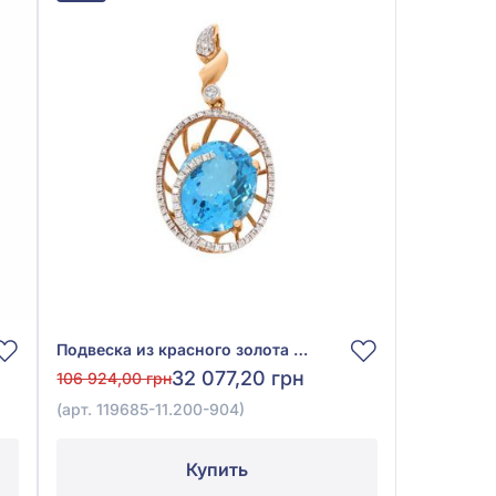
Подвеска из красного золота 585° с бриллиантом 0,24ct и топазом Swiss Blue 6,36ct, арт. 119685-11.200-904
32 077,20 грн
106 924,00 грн
(арт. 119685-11.200-904)
Купить