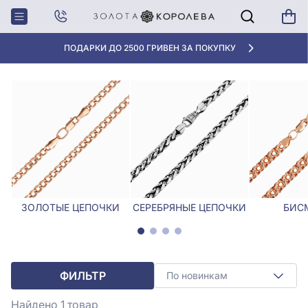
Главная
Цепочки
Цепочки Лисий хвост
ЦЕПОЧКИ ЛИСИЙ ХВОСТ
ПОДАРКИ ДО 2500 ГРИВЕН ЗА ПОКУПКУ
ЗОЛОТЫЕ ЦЕПОЧКИ
СЕРЕБРЯНЫЕ ЦЕПОЧКИ
БИС
ФИЛЬТР
По новинкам
Найдено 1
товар