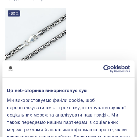
-60%
Цепочка «Лисий хвост»
из серебра 925°, арт.
Ланцюжок р/р
134 115,00 грн
Ця веб-сторінка використовує кукі
53 646,00 грн
Ми використовуємо файли cookie, щоб
(арт. Ланцюжок р/р)
персоналізувати вміст і рекламу, інтегрувати функції
Купить
соціальних мереж та аналізувати наш трафік. Ми
також передаємо нашим партнерам із соціальних
мереж, реклами й аналітики інформацію про те, як ви
користуєтеся нашим сайтом. Вони можуть поєднувати