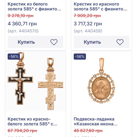
Крестик из белого
Крестик из красного
золота 585° с фианитом,
золота 585° с фианитом,
арт. 440457б
арт. 440458
9 278,10 грн
7 909,20 грн
4 360,71 грн
3 717,32 грн
(арт. 440457б)
(арт. 440458)
Купить
Купить
-56%
-56%
Крестик из красно-
Подвеска-ладанка
белого золота 585° с
«Казанская икона
чёрным фианитом (куб.
Божией Матери» из
67 794,20 грн
45 627,60 грн
цирконий) и эмалью,
красного золота 585° с