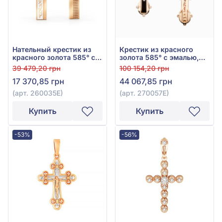
Нательный крестик из
Крестик из красного
красного золота 585° с
золота 585° с эмалью,
фианитом и эмалью, арт.
арт. 270057Е
39 479,20 грн
100 154,20 грн
260035Е
17 370,85 грн
44 067,85 грн
(арт. 260035Е)
(арт. 270057Е)
Купить
Купить
-53%
-56%