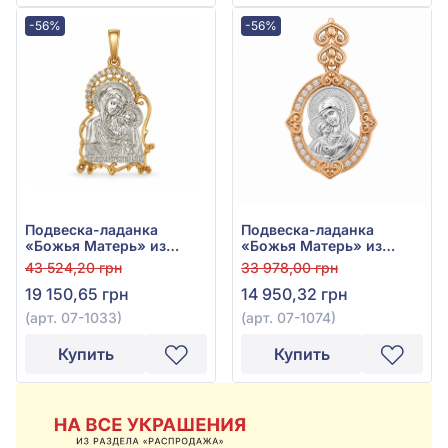
-56%
-56%
Подвеска-ладанка
Подвеска-ладанка
«Божья Матерь» из
«Божья Матерь» из
красно-белого золота
красно-белого золота
43 524,20 грн
33 978,00 грн
585° с фианитом, арт.
585° с куб.окс.циркония,
19 150,65 грн
14 950,32 грн
07-1033
арт. 07-1074
(арт. 07-1033)
(арт. 07-1074)
Купить
Купить