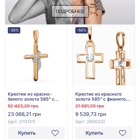
-56%
-56%
Крестик из красно-
Крестик из красного
белого золота 585° с
золота 585° с фианитом,
фианитом, арт. 270131
арт. 260033
52 423,20 грн
21 681,20 грн
23 066,21 грн
9 539,73 грн
(арт. 270131)
(арт. 260033)
Купить
Купить