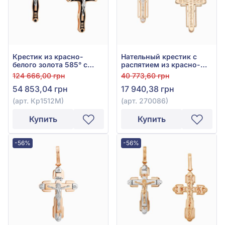
Крестик из красно-
Нательный крестик с
белого золота 585° с
распятием из красно-
чёрным фианитом/
белого золота 585° с
124 666,00 грн
40 773,60 грн
куб.цирконием и чёрной
фианитом, арт. 270086
54 853,04 грн
17 940,38 грн
эмалью, арт. Кр1512М
(арт. Кр1512М)
(арт. 270086)
Купить
Купить
-56%
-56%