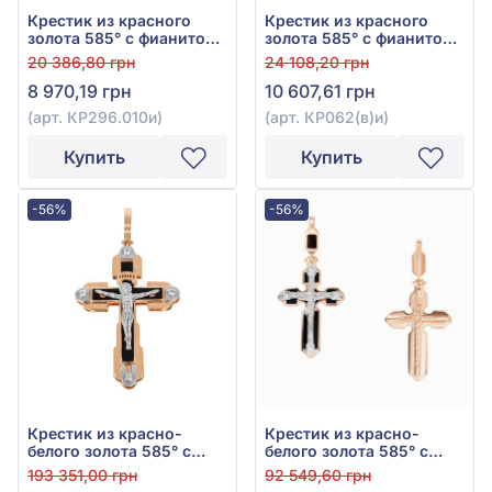
Крестик из красного
Крестик из красного
золота 585° с фианитом,
золота 585° с фианитом,
арт. КР296.010и
арт. КР062(в)и
20 386,80 грн
24 108,20 грн
8 970,19 грн
10 607,61 грн
(арт. КР296.010и)
(арт. КР062(в)и)
Купить
Купить
-56%
-56%
Крестик из красно-
Крестик из красно-
белого золота 585° с
белого золота 585° с
фианитом, кубическим
чёрным фианитом (куб.
193 351,00 грн
92 549,60 грн
цирконием и чёрной
цирконий) и эмалью,