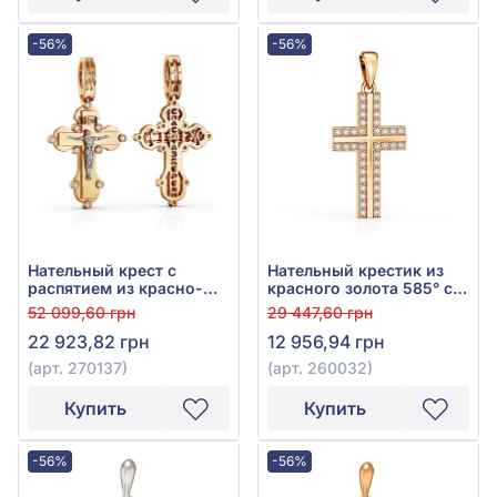
-56%
-56%
Нательный крест с
Нательный крестик из
распятием из красно-
красного золота 585° с
белого золота 585° с
чёрным фианитом, арт.
52 099,60 грн
29 447,60 грн
фианитом, арт. 270137
260032
22 923,82 грн
12 956,94 грн
(арт. 270137)
(арт. 260032)
Купить
Купить
-56%
-56%