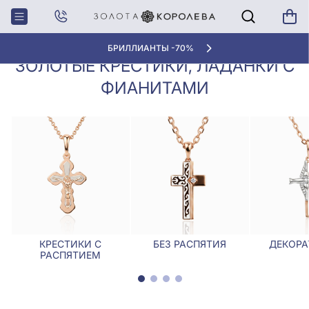
Крестики,
Золотые крестики, ладанки с
Главная
Ладанки
фианитами
БРИЛЛИАНТЫ -70%
ЗОЛОТЫЕ КРЕСТИКИ, ЛАДАНКИ С
ФИАНИТАМИ
КРЕСТИКИ С
БЕЗ РАСПЯТИЯ
ДЕКОРА
РАСПЯТИЕМ