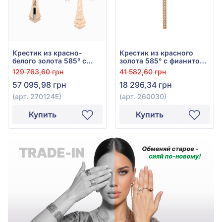
Крестик из красно-
Крестик из красного
белого золота 585° с
золота 585° с фианитом,
чёрным фианитом (куб.
арт. 260030
129 763,60 грн
41 582,60 грн
цирконий) и эмалью,
57 095,98 грн
18 296,34 грн
арт. 270124Е
(арт. 270124Е)
(арт. 260030)
Купить
Купить