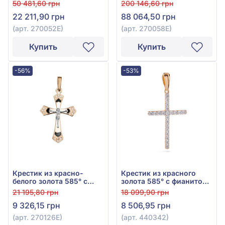
белого золота 585° с
чёрным фианитом (куб.
50 481,60 грн
200 146,60 грн
фианитом, куб.
цирконий) и эмалью,
22 211,90 грн
88 064,50 грн
цирконием и чёрной
арт. 270058Е
эмалью, арт. 270052Е
(арт. 270052Е)
(арт. 270058Е)
Купить
Купить
-56%
-53%
Крестик из красно-
Крестик из красного
белого золота 585° с
золота 585° с фианитом,
чёрным фианитом (куб.
арт. 440342
21 195,80 грн
18 099,90 грн
цирконий) и эмалью,
9 326,15 грн
8 506,95 грн
арт. 270126Е
(арт. 270126Е)
(арт. 440342)