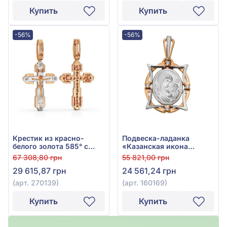
Купить
Купить
-56%
-56%
Крестик из красно-
Подвеска-ладанка
белого золота 585° с
«Казанская икона
фианитом, арт. 270139
Божией Матери» из
67 308,80 грн
55 821,00 грн
красно-белого золота
29 615,87 грн
24 561,24 грн
585° с фианитом, арт.
160169
(арт. 270139)
(арт. 160169)
Купить
Купить