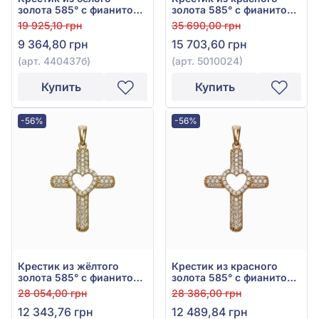
золота 585° с фианитом,
золота 585° с фианитом,
арт. 440437б
арт. 5010024
19 925,10 грн
35 690,00 грн
9 364,80 грн
15 703,60 грн
(арт. 440437б)
(арт. 5010024)
Купить
Купить
-56%
-56%
Крестик из жёлтого
Крестик из красного
золота 585° с фианитом,
золота 585° с фианитом,
арт. 5010027ж
арт. 5010027
28 054,00 грн
28 386,00 грн
12 343,76 грн
12 489,84 грн