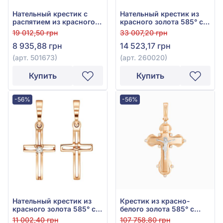
Нательный крестик с
Нательный крестик из
распятием из красного
красного золота 585° с
золота 585°, арт. 501673
фианитом, арт. 260020
19 012,50 грн
33 007,20 грн
8 935,88 грн
14 523,17 грн
(арт. 501673)
(арт. 260020)
Купить
Купить
-56%
-56%
Нательный крестик из
Крестик из красно-
красного золота 585° с
белого золота 585° с
фианитом, арт. 260001
фианитом, арт. 270138
11 002,40 грн
107 758,80 грн