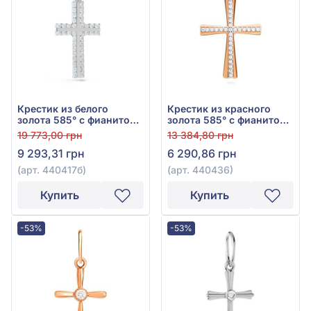
Крестик из белого
Крестик из красного
золота 585° с фианитом,
золота 585° с фианитом,
арт. 440417б
арт. 440436
19 773,00 грн
13 384,80 грн
9 293,31 грн
6 290,86 грн
(арт. 440417б)
(арт. 440436)
Купить
Купить
-53%
-53%