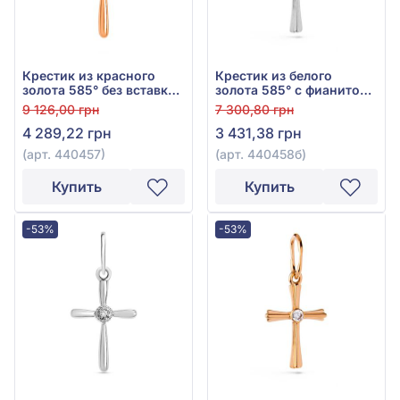
Крестик из красного
Крестик из белого
золота 585° без вставки,
золота 585° с фианитом,
арт. 440457
арт. 440458б
9 126,00 грн
7 300,80 грн
4 289,22 грн
3 431,38 грн
(арт. 440457)
(арт. 440458б)
Купить
Купить
-53%
-53%