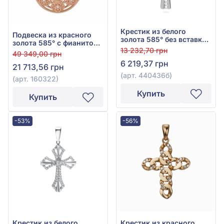
Крестик из белого
Подвеска из красного
золота 585° без вставки,
золота 585° с фианитом,
арт. 440436б
13 232,70 грн
арт. 160322
49 349,00 грн
6 219,37 грн
21 713,56 грн
(арт. 440436б)
(арт. 160322)
Купить
Купить
-53%
-56%
Крестик из белого
Крестик из красного