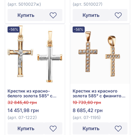
(арт. 5010027ж)
(арт. 5010027)
Купить
Купить
-56%
-56%
Крестик из красно-
Крестик из красного
белого золота 585° с
золота 585° с фианитом,
фианитом, арт. 07-1222
арт. 07-1195
32 845,40 грн
19 739,60 грн
14 451,98 грн
8 685,42 грн
(арт. 07-1222)
(арт. 07-1195)
Купить
Купить