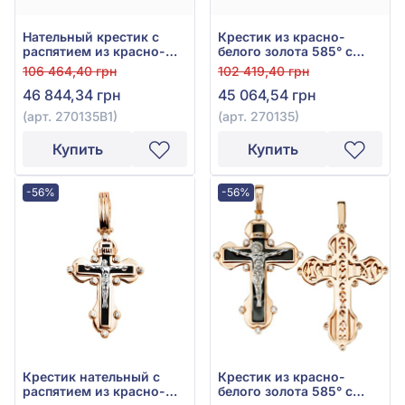
Нательный крестик с
Крестик из красно-
распятием из красно-
белого золота 585° с
белого золота 585° с
фианитом, арт. 270135
106 464,40 грн
102 419,40 грн
фианитом, арт. 270135В1
46 844,34 грн
45 064,54 грн
(арт. 270135В1)
(арт. 270135)
Купить
Купить
-56%
-56%
Крестик нательный с
Крестик из красно-
распятием из красно-
белого золота 585° с