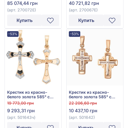
85 074,44 грн
40 721,82 грн
эмалью, арт. 270072Е
арт. 270067Е
(арт. 270072Е)
(арт. 270067Е)
Купить
Купить
-53%
-53%
Крестик из красно-
Крестик из красно-
белого золота 585° с
белого золота 585° с
чёрным фианитом (куб.
фианитом, арт. 501642
19 773,00 грн
22 206,60 грн
цирконий) и эмалью,
9 293,31 грн
10 437,10 грн
арт. 501643ч
(арт. 501643ч)
(арт. 501642)
Купить
Купить