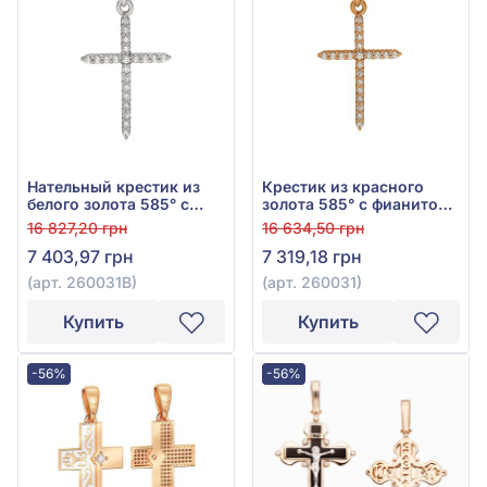
Нательный крестик из
Крестик из красного
белого золота 585° с
золота 585° с фианитом,
фианитом, арт. 260031В
арт. 260031
16 827,20 грн
16 634,50 грн
7 403,97 грн
7 319,18 грн
(арт. 260031В)
(арт. 260031)
Купить
Купить
-56%
-56%