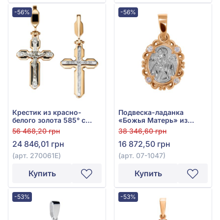
-56%
-56%
Крестик из красно-
Подвеска-ладанка
белого золота 585° с
«Божья Матерь» из
чёрным фианитом (куб.
красно-белого золота
56 468,20 грн
38 346,60 грн
цирконий) и эмалью,
585° с фианитом, арт.
24 846,01 грн
16 872,50 грн
арт. 270061E
07-1047
(арт. 270061E)
(арт. 07-1047)
Купить
Купить
-53%
-53%