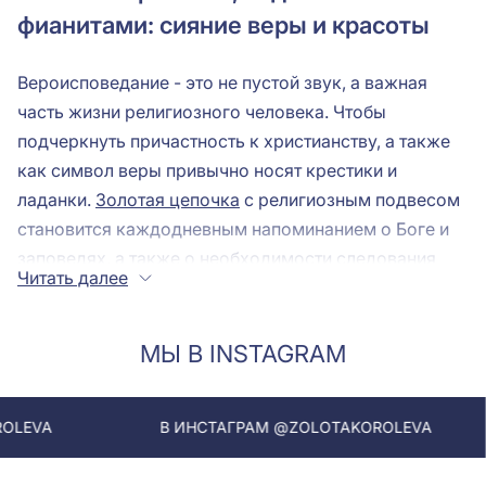
фианитами: сияние веры и красоты
Вероисповедание - это не пустой звук, а важная
часть жизни религиозного человека. Чтобы
подчеркнуть причастность к христианству, а также
как символ веры привычно носят крестики и
ладанки.
Золотая цепочка
с религиозным подвесом
становится каждодневным напоминанием о Боге и
заповедях, а также о необходимости следования
Читать далее
законам Божьим.
На выбор есть модели лаконичного дизайна, где
символизм важнее эстетики. Но для людей, кто
МЫ В INSTAGRAM
следит за модой и старается идти в ногу с
современными трендами церковь допускает
В ИНСТАГРАМ @ZOLOTAKOROLEVA
В ИНСТ
использование золотые крестики с фианитами.
Такое украшение может иметь все необходимые