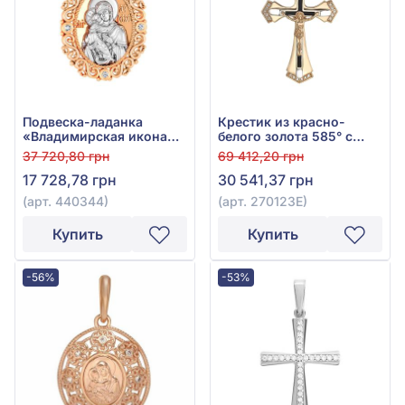
Подвеска-ладанка
Крестик из красно-
«Владимирская икона
белого золота 585° с
Божией Матери» из
чёрным фианитом (куб.
37 720,80 грн
69 412,20 грн
красно-белого золота
цирконий) и эмалью,
17 728,78 грн
30 541,37 грн
585° с фианитом, арт.
арт. 270123Е
440344
(арт. 440344)
(арт. 270123Е)
Купить
Купить
-56%
-53%