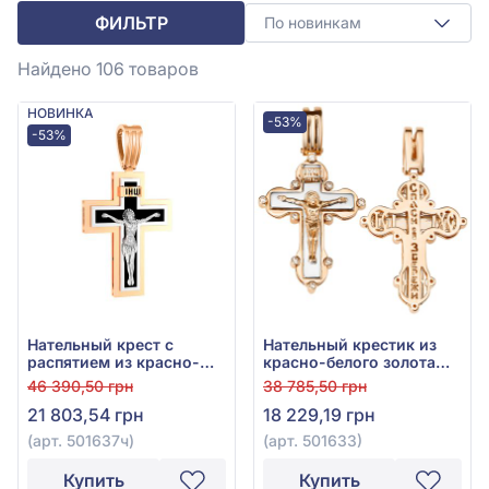
ФИЛЬТР
По новинкам
Найдено 106
товаров
НОВИНКА
-53%
-53%
Нательный крест с
Нательный крестик из
распятием из красно-
красно-белого золота
белого золота 585° с
585° с фианитом, арт.
46 390,50 грн
38 785,50 грн
куб.окс.циркония, арт.
501633
21 803,54 грн
18 229,19 грн
501637ч
(арт. 501637ч)
(арт. 501633)
Купить
Купить