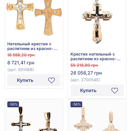
Нательный крестик с
распятием из красно-
белого золота 585°, арт.
Крестик нательный с
18 556,20 грн
501088
распятием из красно-
8 721,41 грн
белого золота 585° с
59 218,80 грн
фианитом, кубическим
(арт. 501088)
26 056,27 грн
цирконием и чёрной
эмалью, арт. 270054Е
(арт. 270054Е)
Купить
Купить
-56%
-56%