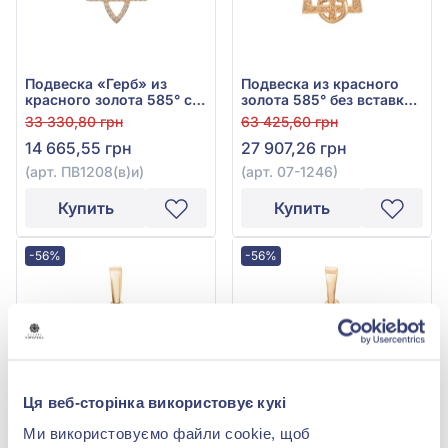
Подвеска «Герб» из
Подвеска из красного
красного золота 585° с
золота 585° без вставки,
фианитом/куб.
арт. 07-1246
33 330,80 грн
63 425,60 грн
цирконием, арт.
14 665,55 грн
27 907,26 грн
ПВ1208(в)и
(арт. ПВ1208(в)и)
(арт. 07-1246)
Купить
Купить
-56%
-56%
Ця веб-сторінка використовує кукі
Ми використовуємо файли cookie, щоб