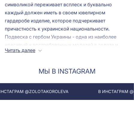
символикой переживает всплеск и буквально
каждый должен иметь в своем ювелирном
гардеробе изделие, которое подчеркивает
причастность к украинской национальности.
Подвеска с гербом Украины - одна из наиболее
красивый и востребованных моделей в золоте и
Читать далее
серебре среди ценителей красивых ювелирных
изделий. Купить или заказать идеальный подарок
для подруги или любимого человека можно на сайте
МЫ В INSTAGRAM
ювелирного интернет-магазина Золотая Королева.
Подобрать модели с украинской символикой можно
АГРАМ @ZOLOTAKOROLEVA
В ИНСТАГРАМ @ZOLO
на разную тему. Национальные мотивы
просматриваются в украшениях:
патриотический кулон из серебра
или золота с
изображением трезубца
украшения с элементами вышивками,