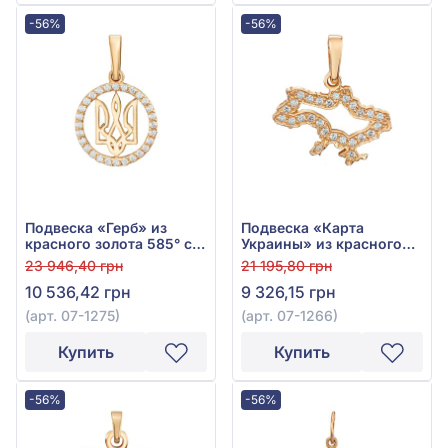
-56%
-56%
Подвеска «Герб» из
Подвеска «Карта
красного золота 585° с
Украины» из красного
фианитом, арт. 07-1275
золота 585° с фианитом,
23 946,40 грн
21 195,80 грн
арт. 07-1266
10 536,42 грн
9 326,15 грн
(арт. 07-1275)
(арт. 07-1266)
Купить
Купить
-56%
-56%