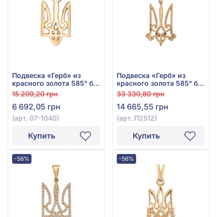
Подвеска «Герб» из
Подвеска «Герб» из
красного золота 585° без
красного золота 585° без
вставки, арт. 07-1040
вставки, арт. П2512
15 209,20 грн
33 330,80 грн
6 692,05 грн
14 665,55 грн
(арт. 07-1040)
(арт. П2512)
Купить
Купить
-56%
-56%