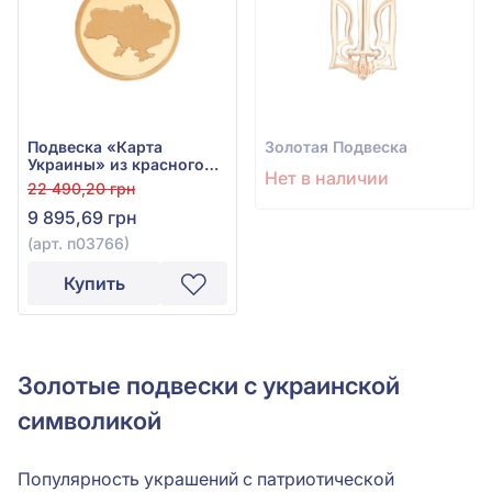
Подвеска «Карта
Золотая Подвеска
Украины» из красного
Нет в наличии
золота 585° без вставки,
22 490,20 грн
арт. п03766
9 895,69 грн
(арт. п03766)
Купить
Золотые подвески с украинской
символикой
Популярность украшений с патриотической