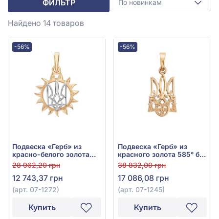
ФИЛЬТР
По новинкам
Найдено 14
товаров
-56%
-56%
Подвеска «Герб» из
Подвеска «Герб» из
красно-белого золота
красного золота 585° без
585°, без вставки, арт.
вставки, арт. 07-1245
28 962,20 грн
38 832,00 грн
07-1272
12 743,37 грн
17 086,08 грн
(арт. 07-1272)
(арт. 07-1245)
Купить
Купить