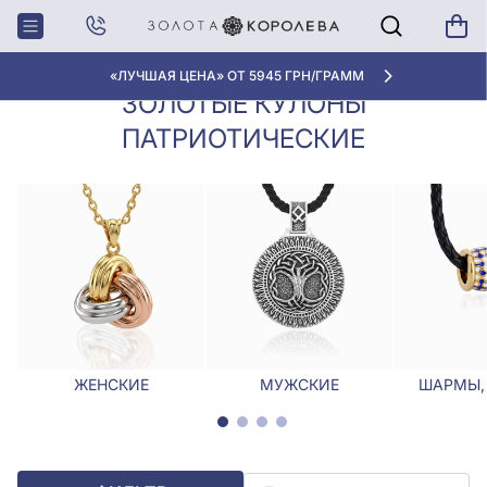
Кулоны,
Золотые кулоны
Главная
Подвески
патриотические
«ЛУЧШАЯ ЦЕНА» ОТ 5945 ГРН/ГРАММ
ЗОЛОТЫЕ КУЛОНЫ
ПАТРИОТИЧЕСКИЕ
ЖЕНСКИЕ
МУЖСКИЕ
ШАРМЫ,