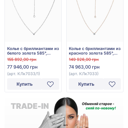
Колье с бриллиантами из
Колье с бриллиантами из
белого золота 585°,
красного золота 585°,
Бриллиант 0,54ct, арт.
Бриллиант 0,51ct, арт.
155 892,00 грн
149 926,00 грн
КЛк7033/1
КЛк7033
77 946,00 грн
74 963,00 грн
(арт. КЛк7033/1)
(арт. КЛк7033)
Купить
Купить