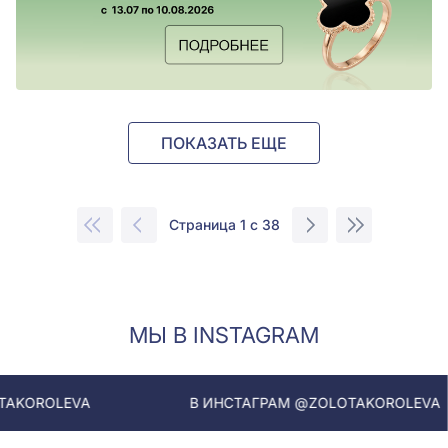
ПОКАЗАТЬ ЕЩЕ
Страница 1 с 38
МЫ В INSTAGRAM
В ИНСТАГРАМ @ZOLOTAKOROLEVA
В