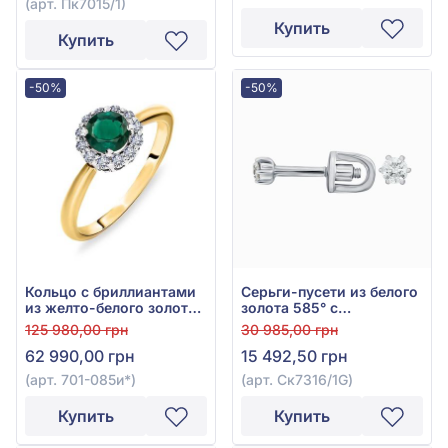
(арт. Пк7015/1)
Купить
Купить
-50%
-50%
Кольцо с бриллиантами
Серьги-пусети из белого
из желто-белого золота
золота 585° с
585° с зелёным
бриллиантом 0,1ct, арт.
125 980,00 грн
30 985,00 грн
изумрудом 0,54ct и
Ск7316/1G
62 990,00 грн
15 492,50 грн
бриллиантом 0,15ct, арт.
701-085и*
(арт. 701-085и*)
(арт. Ск7316/1G)
Купить
Купить