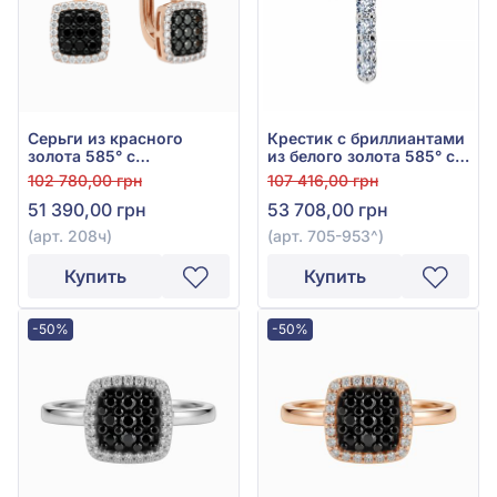
Серьги из красного
Крестик с бриллиантами
золота 585° с
из белого золота 585° с
прозрачным
бриллиантом 0,41ct, арт.
102 780,00 грн
107 416,00 грн
бриллиантом 0,138ct и
705-953
51 390,00 грн
53 708,00 грн
чёрным бриллиантом
0,234ct, арт. 208ч
(арт. 208ч)
(арт. 705-953^)
Купить
Купить
-50%
-50%