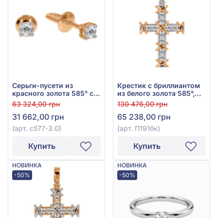
Серьги-пусети из
Крестик с бриллиантом
красного золота 585° с
из белого золота 585°,
бриллиантами 0,22ct,
Бриллиант 0,34ct, арт.
63 324,00 грн
130 476,00 грн
арт. с577-3.0
П191бк
31 662,00 грн
65 238,00 грн
(арт. с577-3.0)
(арт. П191бк)
Купить
Купить
НОВИНКА
НОВИНКА
-50%
-50%