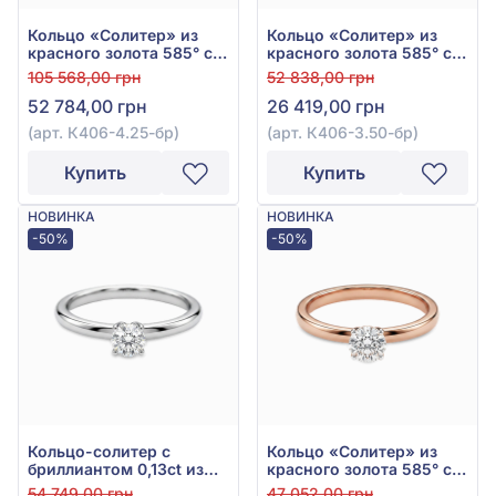
Кольцо «Солитер» из
Кольцо «Солитер» из
красного золота 585° с
красного золота 585° с
бриллиантом 0,3ct, арт.
бриллиантом 0,14ct, арт.
105 568,00 грн
52 838,00 грн
К406-4.25-бр
К406-3.50-бр
52 784,00 грн
26 419,00 грн
(арт. К406-4.25-бр)
(арт. К406-3.50-бр)
Купить
Купить
НОВИНКА
НОВИНКА
-50%
-50%
Кольцо-солитер с
Кольцо «Солитер» из
бриллиантом 0,13ct из
красного золота 585° с
белого золота 585°, арт.
бриллиантом 0,11ct, арт.
54 749,00 грн
47 052,00 грн