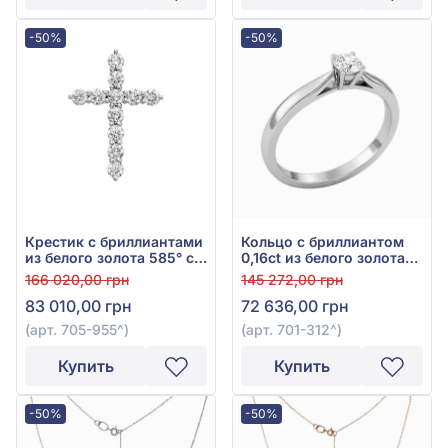
-50%
-50%
Крестик с бриллиантами
Кольцо с бриллиантом
из белого золота 585° с
0,16ct из белого золота
бриллиантом 0,68ct, арт.
585°, арт. 701-312
166 020,00 грн
145 272,00 грн
705-955
83 010,00 грн
72 636,00 грн
(арт. 705-955^)
(арт. 701-312^)
Купить
Купить
-50%
-50%