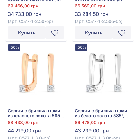
0,12ct, арт. С577-1-2.50к-
0,11ct, арт. С577-1-2.50б-
69 466,00 грн
66 569,00 грн
бр
бр
34 733,00 грн
33 284,50 грн
(арт. С577-1-2.50-бр)
(арт. С577-1-2.50б-бр)
Купить
Купить
-50%
-50%
Серьги с бриллиантами
Серьги с бриллиантами
из красного золота 585°,
из белого золота 585°,
Бриллиант 0,2ct, арт.
Бриллиант 0,2ct, арт.
88 438,00 грн
86 478,00 грн
С577-1-3.0к-бр
С577-1-3.0б-бр
44 219,00 грн
43 239,00 грн
(арт. С577-1-3.0-бр)
(арт. С577-1-3.0б-бр)