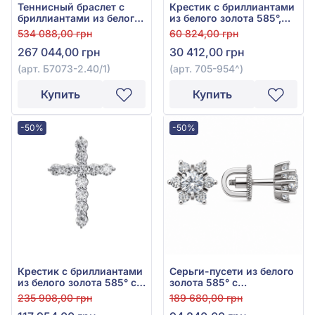
Теннисный браслет с
Крестик с бриллиантами
бриллиантами из белого
из белого золота 585°,
золота 585°, бриллиант
Бриллиант 0,19ct, арт.
534 088,00 грн
60 824,00 грн
3,04ct, арт. Б7073-2.40/1
705-954
267 044,00 грн
30 412,00 грн
(арт. Б7073-2.40/1)
(арт. 705-954^)
Купить
Купить
-50%
-50%
Крестик с бриллиантами
Серьги-пусети из белого
из белого золота 585° с
золота 585° с
бриллиантом 0,8ct, арт.
бриллиантом 0,49ct, арт.
235 908,00 грн
189 680,00 грн
705-950
702-307