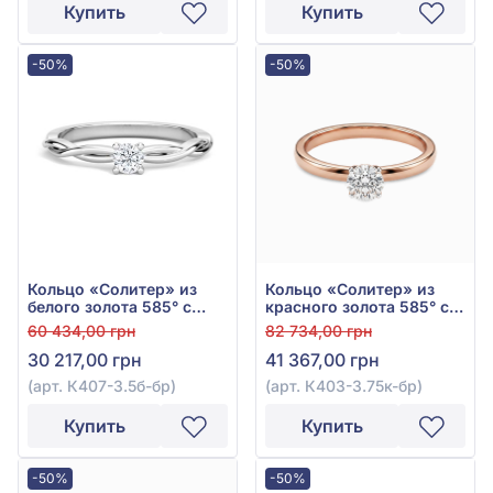
Купить
Купить
-50%
-50%
Кольцо «Солитер» из
Кольцо «Солитер» из
белого золота 585° с
красного золота 585° с
бриллиантом 0,15ct, арт.
бриллиантом 0,24ct, арт.
60 434,00 грн
82 734,00 грн
К407-3.5б-бр
К403-3.75к-бр
30 217,00 грн
41 367,00 грн
(арт. К407-3.5б-бр)
(арт. К403-3.75к-бр)
Купить
Купить
-50%
-50%