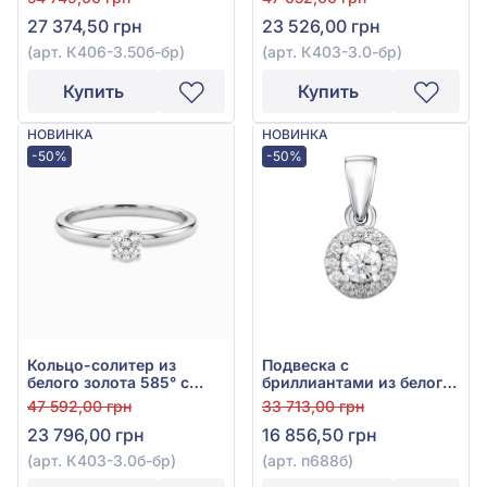
К406-3.50б-бр
К403-3.0-бр
27 374,50 грн
23 526,00 грн
(арт. К406-3.50б-бр)
(арт. К403-3.0-бр)
Купить
Купить
НОВИНКА
НОВИНКА
-50%
-50%
Кольцо-солитер из
Подвеска с
белого золота 585° с
бриллиантами из белого
бриллиантом 0,115ct, арт.
золота 585°, Бриллиант
47 592,00 грн
33 713,00 грн
К403-3.0б-бр
0,15ct, арт. п688б
23 796,00 грн
16 856,50 грн
(арт. К403-3.0б-бр)
(арт. п688б)