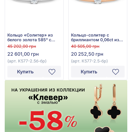
Кольцо «Солитер» из
Кольцо-солитер с
белого золота 585° с
бриллиантом 0,06ct из
бриллиантом 0,065ct,
красного золота 585°,
45 202,00 грн
40 505,00 грн
арт. К577-2.5б-бр
арт. К577-2.5к-бр
22 601,00 грн
20 252,50 грн
(арт. К577-2.5б-бр)
(арт. К577-2.5-бр)
Купить
Купить