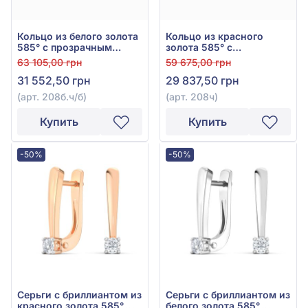
Кольцо из белого золота
Кольцо из красного
585° с прозрачным
золота 585° с
бриллиантом 0,069ct и
прозрачным
63 105,00 грн
59 675,00 грн
чёрным бриллиантом
бриллиантом 0,069ct и
31 552,50 грн
29 837,50 грн
0,117ct, арт. 208б.ч/б
чёрным бриллиантом
0,117ct, арт. 208ч
(арт. 208б.ч/б)
(арт. 208ч)
Купить
Купить
-50%
-50%
Серьги с бриллиантом из
Серьги с бриллиантом из
красного золота 585°,
белого золота 585°,