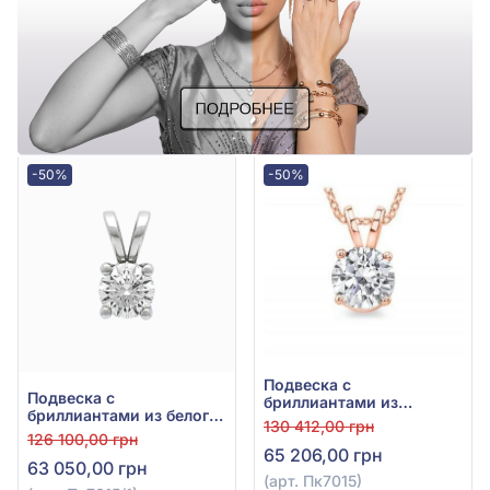
-50%
-50%
Подвеска с
Подвеска с
бриллиантами из
бриллиантами из белого
красного золота 585°,
130 412,00 грн
золота 585°, Бриллиант
Бриллиант 0,54ct, арт.
126 100,00 грн
0,54ct, арт. Пк7015/1
65 206,00 грн
Пк7015
63 050,00 грн
(арт. Пк7015)