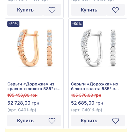
Купить
Купить
-50%
-50%
Серьги «Дорожка» из
Серьги «Дорожка» из
красного золота 585° с
белого золота 585° с
бриллиантами 0,24ct,
бриллиантами 0,26ct,
105 456,00 грн
105 370,00 грн
арт. С401к-бр
арт. С401б-бр
52 728,00 грн
52 685,00 грн
(арт. С401-бр)
(арт. С401б-бр)
Купить
Купить