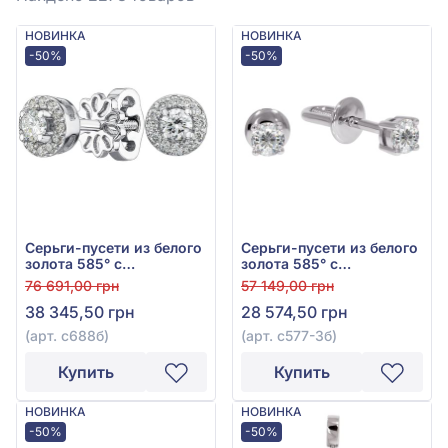
НОВИНКА
НОВИНКА
-50%
-50%
Серьги-пусети из белого
Серьги-пусети из белого
золота 585° с
золота 585° с
бриллиантами 0,26ct,
бриллиантами 0,19ct, арт.
76 691,00 грн
57 149,00 грн
арт. с688б
с577-3б
38 345,50 грн
28 574,50 грн
(арт. с688б)
(арт. с577-3б)
Купить
Купить
НОВИНКА
НОВИНКА
-50%
-50%