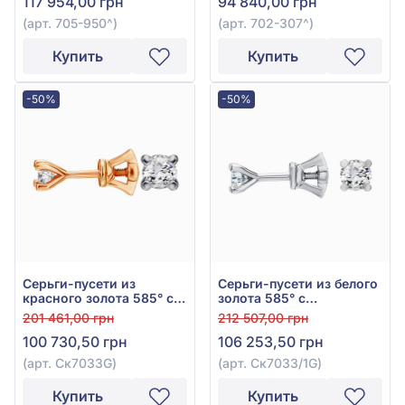
117 954,00 грн
94 840,00 грн
(арт. 705-950^)
(арт. 702-307^)
Купить
Купить
-50%
-50%
Серьги-пусети из
Серьги-пусети из белого
красного золота 585° с
золота 585° с
бриллиантом 0,8ct, арт.
бриллиантом 0,81ct, арт.
201 461,00 грн
212 507,00 грн
Ск7033G
Ск7033/1G
100 730,50 грн
106 253,50 грн
(арт. Ск7033G)
(арт. Ск7033/1G)
Купить
Купить