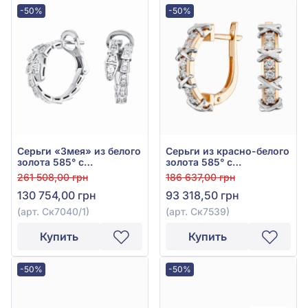
-50%
-50%
Серьги «Змея» из белого
Серьги из красно-белого
золота 585° с
золота 585° с
бриллиантом 0,6ct, арт.
бриллиантом 0,36ct, арт.
261 508,00 грн
186 637,00 грн
Ск7040/1
Ск7539
130 754,00 грн
93 318,50 грн
(арт. Ск7040/1)
(арт. Ск7539)
Купить
Купить
-50%
-50%