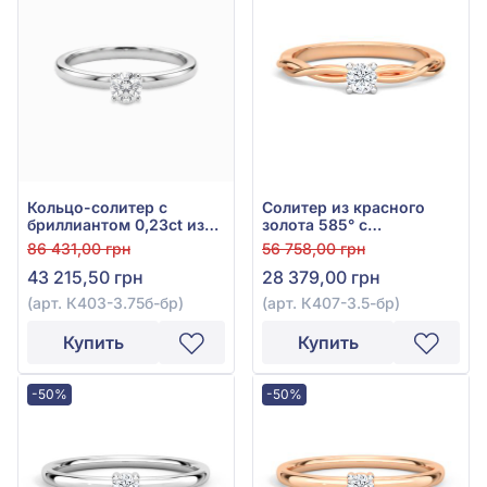
Кольцо-солитер с
Солитер из красного
бриллиантом 0,23ct из
золота 585° с
белого золота 585°, арт.
бриллиантом 0,14ct, арт.
86 431,00 грн
56 758,00 грн
К403-3.75б-бр
К407-3.5к-бр
43 215,50 грн
28 379,00 грн
(арт. К403-3.75б-бр)
(арт. К407-3.5-бр)
Купить
Купить
-50%
-50%