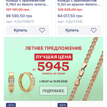
Кольцо с бриллиантом
Кольцо с бриллиантом
0,74ct из белого золота
0,3ct из красно-белого
585°, арт. КДк7069/1
золота 585°, арт.
197 181,00 грн
128 035,00 грн
КДк7539
98 590,50 грн
64 017,50 грн
(арт. КДк7069/1)
(арт. КДк7539)
Купить
Купить
-50%
-50%