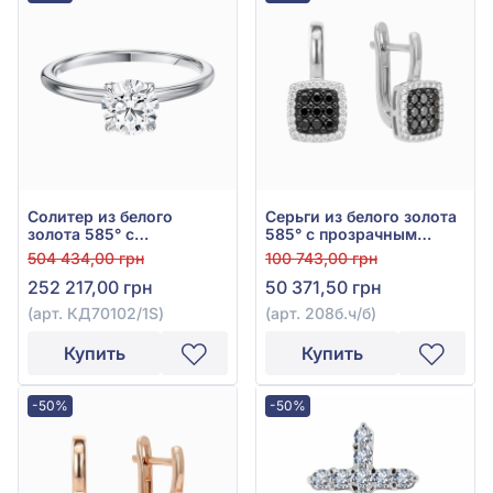
Солитер из белого
Серьги из белого золота
золота 585° с
585° с прозрачным
бриллиантом 1,09ct, арт.
бриллиантом 0,139ct и
504 434,00 грн
100 743,00 грн
КД70102/1S
чёрным бриллиантом
252 217,00 грн
50 371,50 грн
0,235ct, арт. 208б.ч/б
(арт. КД70102/1S)
(арт. 208б.ч/б)
Купить
Купить
-50%
-50%