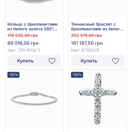
Кольцо с бриллиантами
Теннисный браслет с
из белого золота 585°,
бриллиантами из белого
Синий Сапфир 1,35ct,
золота 585°, Бриллиант
178 032,00 грн
322 375,00 грн
Бриллиант 0,16ct, арт.
1,55ct, арт. Б7082/1
89 016,00 грн
161 187,50 грн
701-903с
(арт. 701-903с^)
(арт. Б7082/1)
Купить
Купить
-50%
-50%