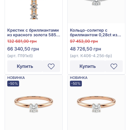
Крестик с бриллиантами
Кольцо-солитер с
из красного золота 585°,
бриллиантом 0,28ct из
Бриллиант 0,34ct, арт.
белого золота 585°, арт.
132 681,00 грн
97 453,00 грн
П191кб
К406-4.25б-бр
66 340,50 грн
48 726,50 грн
(арт. П191кб)
(арт. К406-4.25б-бр)
Купить
Купить
НОВИНКА
НОВИНКА
-50%
-50%