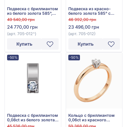
Подвеска с бриллиантом
Подвеска из красно-
из белого золота 585°,
белого золота 585° с
0,075ct, арт. 705-012
бриллиантом 0,08ct, арт.
49 540,00 грн
46 992,00 грн
705-012
24 770,00 грн
23 496,00 грн
(арт. 705-012^)
(арт. 705-012)
Купить
Купить
-50%
-50%
Подвеска с бриллиантом
Кольцо с бриллиантом
0,08ct из белого золота
0,06ct из красного
585°, арт. 705-007
золота 585°, арт. 701-122
45 536,00 грн
59 368,00 грн