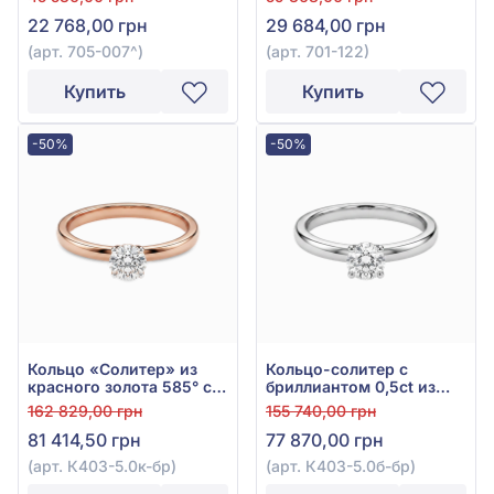
22 768,00 грн
29 684,00 грн
(арт. 705-007^)
(арт. 701-122)
Купить
Купить
-50%
-50%
Кольцо «Солитер» из
Кольцо-солитер с
красного золота 585° с
бриллиантом 0,5ct из
бриллиантом 0,51ct, арт.
белого золота 585°, арт.
162 829,00 грн
155 740,00 грн
К403-5.0к-бр
К403-5.0б-бр
81 414,50 грн
77 870,00 грн
(арт. К403-5.0к-бр)
(арт. К403-5.0б-бр)