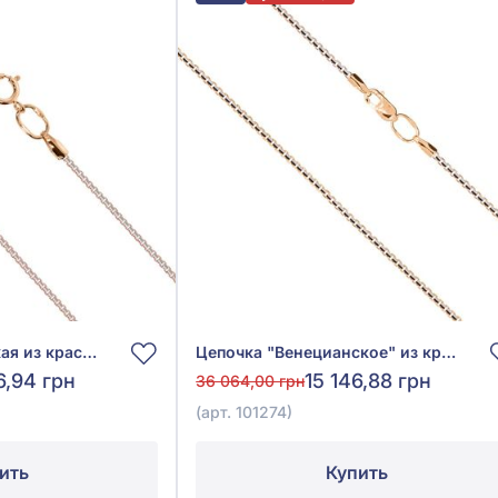
Цепочка венецианская из красно-белого золота 585°, без вставки, арт. 101314
Цепочка "Венецианское" из красно-белого золота 585°, без вставки, арт. 101274
6,94 грн
15 146,88 грн
36 064,00 грн
(арт. 101274)
ить
Купить