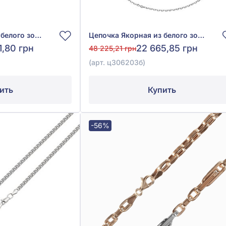
Цепочка Якорная из белого золота 585° без вставки, арт. 880023В
Цепочка Якорная из белого золота 585° без вставки, арт. ц306203б
1,80 грн
22 665,85 грн
48 225,21 грн
(арт. ц306203б)
ить
Купить
-56%