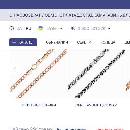
Главная
Цепочки
Родированные цепочки
О НАС
ВОЗВРАТ / ОБМЕН
ОПЛАТА
ДОСТАВКА
МАГАЗИНЫ
БЛ
UAH
UA
/
RU
0 800 501 276
КАТАЛОГ
ОБРУЧАЛКИ
СЕРЬГИ
КОЛЬЦА
ЦЕ
ЗОЛОТЫЕ ЦЕПОЧКИ
СЕРЕБРЯНЫЕ ЦЕПОЧКИ
Найдено 291
товар
Родирование
удалить все