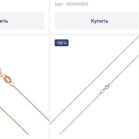
(арт. 1000009б)
ить
Купить
-56%