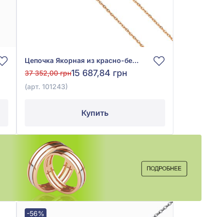
Цепочка Якорная из красно-белого золота 585°, арт. 101243
15 687,84 грн
37 352,00 грн
(арт. 101243)
Купить
-56%