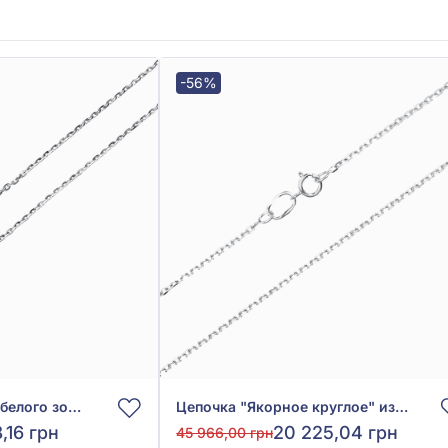
-56%
Цепочка якорная из белого золота 585° без вставки, арт. 888305В
Цепочка "Якорное круглое" из белого золота 585° без вставки, арт. 1000009б
,16 грн
20 225,04 грн
45 966,00 грн