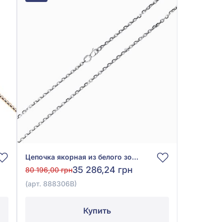
Цепочка якорная из белого золота 585° без вставки, арт. 888306В
35 286,24 грн
80 196,00 грн
(арт. 888306В)
Купить