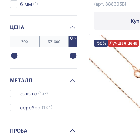
6 мм
(1)
(арт. 888305В)
Куп
ЦЕНА
OK
-58%
Лучшая цена
МЕТАЛЛ
золото
(157)
серебро
(134)
ПРОБА