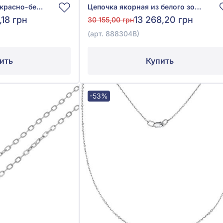
Якорная цепочка из красно-белого золота 585°, без вставки, арт. 101139
Цепочка якорная из белого золота 585° без вставки, арт. 888304В
,18 грн
13 268,20 грн
30 155,00 грн
(арт. 888304В)
ить
Купить
-53%