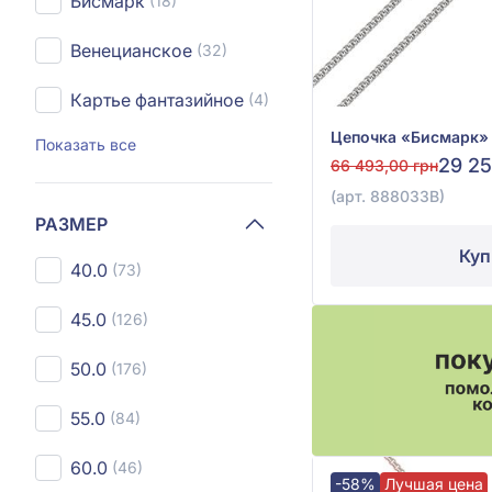
Бисмарк
(18)
Венецианское
(32)
Картье фантазийное
(4)
Показать все
29 25
66 493,00 грн
(арт. 888033В)
РАЗМЕР
Куп
40.0
(73)
45.0
(126)
50.0
(176)
55.0
(84)
60.0
(46)
-58%
Лучшая цена