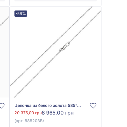
-56%
Цепочка из белого золота 585° без вставки, арт. 888203В
8 965,00 грн
20 375,00 грн
(арт. 888203В)