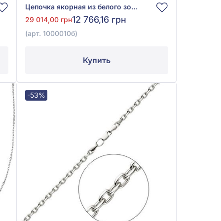
Цепочка якорная из белого золота 585° без вставки, арт. 1000010б
12 766,16 грн
29 014,00 грн
(арт. 1000010б)
Купить
-53%