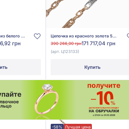
Цепочка «Бисмарк» из белого золота 585° без вставки, арт. 888033В
Цепочка из красного золота 585°, арт. Ц123133
6,92 грн
171 717,04 грн
390 266,00 грн
(арт. Ц123133)
ить
Купить
-58%
Лучшая цена