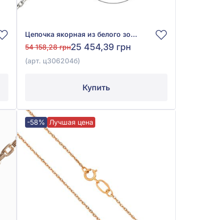
Цепочка якорная из белого золота 585° без вставки, арт. ц306204б
25 454,39 грн
54 158,28 грн
(арт. ц306204б)
Купить
-58%
Лучшая цена