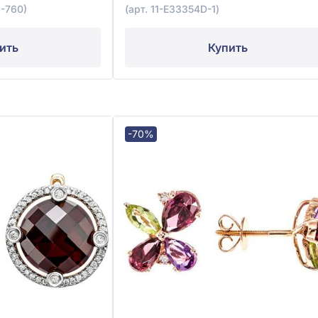
3-760)
(арт. 11-E33354D-1)
ить
Купить
-70%