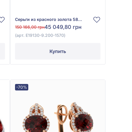
Серьги из красного золота 585° с бриллиантом 0,36ct и гранатом 2,73ct, арт. E19130-9.200-1570
45 049,80 грн
150 166,00 грн
(арт. E19130-9.200-1570)
Купить
-70%