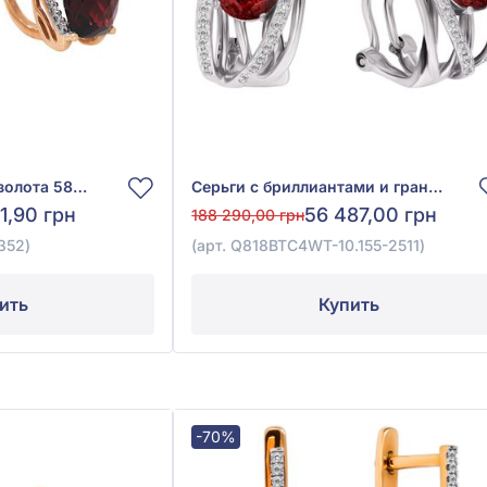
Серьги из красного золота 585° с бриллиантом 0,14ct и гранатом 11,85ct, арт. E20391-9.200-1352
Серьги с бриллиантами и гранатом из белого золота 585°, бриллиант 0,3ct, гранат 2,71ct, арт. Q818BTC4WT-10.155-2511
1,90 грн
56 487,00 грн
188 290,00 грн
352)
(арт. Q818BTC4WT-10.155-2511)
ить
Купить
-70%