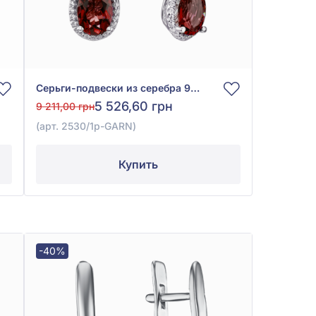
Серьги-подвески из серебра 925° с красным гранатом и фианитом, арт. 2530/1р-GARN
5 526,60 грн
9 211,00 грн
(арт. 2530/1р-GARN)
Купить
-40%