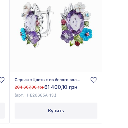
Серьги «Цветы» из белого золота 585° с бриллиантом 0,05ct, топазом Sky Blue 0,04ct, аметистом 6,98ct, гранатом родолит 0,39ct, бирюзой 0,66ct, хризолитом 0,9ct и перламутром 0,84ct, арт. 11-Е26685А-13
61 400,10 грн
204 667,00 грн
(арт. 11-Е26685А-13.)
Купить