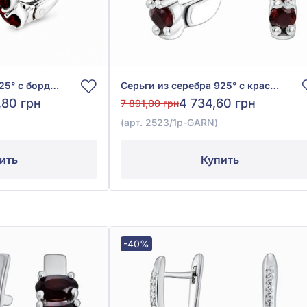
Серьги из серебра 925° с бордовым гранатом, арт. 2507/1р-GARN
Серьги из серебра 925° с красным гранатом, арт. 2523/1p-GARN
,80 грн
4 734,60 грн
7 891,00 грн
(арт. 2523/1p-GARN)
ить
Купить
-40%