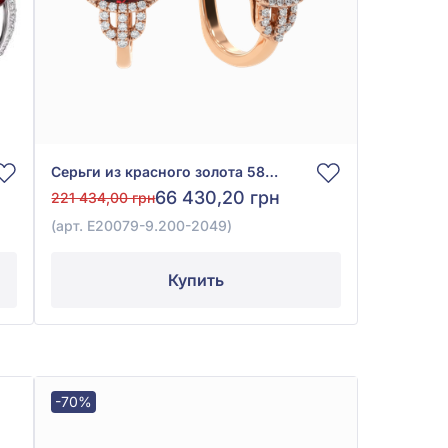
Серьги из красного золота 585° с бриллиантом 0,41ct и гранатом 4,61ct, арт. E20079-9.200-2049
66 430,20 грн
221 434,00 грн
(арт. E20079-9.200-2049)
Купить
-70%