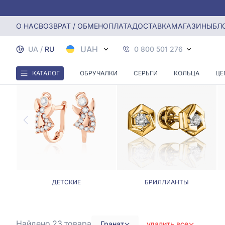
Главная
Серьги
Серьги с гранатом
О НАС
ВОЗВРАТ / ОБМЕН
ОПЛАТА
ДОСТАВКА
МАГАЗИНЫ
БЛ
UAH
UA
/
RU
0 800 501 276
КАТАЛОГ
ОБРУЧАЛКИ
СЕРЬГИ
КОЛЬЦА
ЦЕ
ДЕТСКИЕ
БРИЛЛИАНТЫ
Найдено 23
товара
Гранат
удалить все