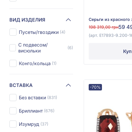
ВИД ИЗДЕЛИЯ
59 4
198 319,00 грн
Пусеты/гвоздики
(4)
(арт. E17893-9.200-1
С подвесом/
(6)
висюльки
Куп
Конго/кольца
(1)
ВСТАВКА
-70%
Без вставки
(831)
Бриллиант
(676)
Изумруд
(37)