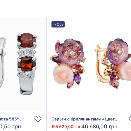
-70%
Серьги из белого золота 585° с бриллиантом 0,31ct и красным гранатом 1,82ct, арт. 55-0105365-543-760
Серьги с бриллиантами «Цветы» из красного золота 585° с бриллиантом 0,07ct, аметистом 4,26ct, розовым топазом 0,78ct, гранатом родолитом 0,09ct и розовым опалом 3,81ct, арт. 11-E33354D-1
0,50 грн
46 686,00 грн
155 620,00 грн