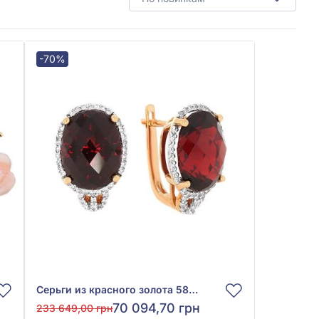
-70%
Серьги из красного золота 585° с бриллиантом 0,37ct и гранатом 15,19ct, арт. E15725-9.200-2008
70 094,70 грн
233 649,00 грн