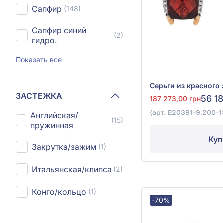
Сапфир
(148)
Сапфир синий
(2)
гидро.
Показать все
ЗАСТЕЖКА
56 18
187 273,00 грн
(арт. E20391-9.200-1
Английская/
(15)
пружинная
Куп
Закрутка/зажим
(1)
Итальянская/клипса
(2)
Конго/кольцо
(1)
-70%