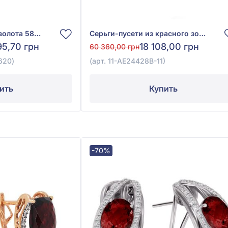
Серьги из красного золота 585° с бриллиантом 0,22ct и гранатом 11,02ct, арт. E17893-9.200-1620
Серьги-пусети из красного золота 585° с бриллиантом 0,03ct, аметистом 0,38ct, гранатом родолитом 1,55ct и хризолитом 0,28ct, арт. 11-АЕ24428В-11
95,70 грн
18 108,00 грн
60 360,00 грн
620)
(арт. 11-АЕ24428В-11)
ить
Купить
-70%