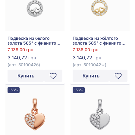
Подвеска из белого
Подвеска из жёлтого
золота 585° с фианитом,
золота 585° с фианитом,
арт. 5010042б
арт. 5010042ж
7 138,00 грн
7 138,00 грн
3 140,72 грн
3 140,72 грн
(арт. 5010042б)
(арт. 5010042ж)
Купить
Купить
-56%
-56%