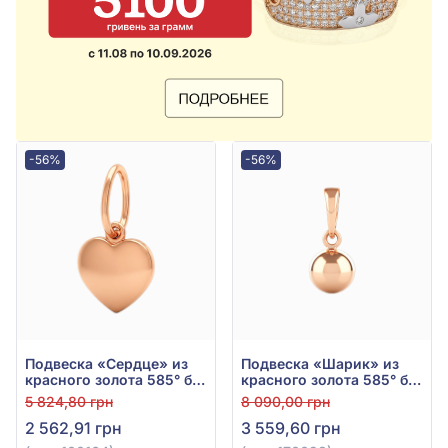
-56%
-56%
Подвеска «Сердце» из
Подвеска «Шарик» из
красного золота 585° без
красного золота 585° без
вставки, арт. 100164
вставки, арт. 170028
5 824,80 грн
8 090,00 грн
2 562,91 грн
3 559,60 грн