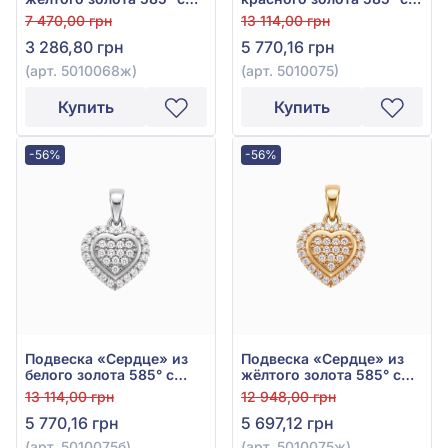
фианитом, арт.
фианитом, арт. 5010075
7 470,00 грн
13 114,00 грн
5010068ж
3 286,80 грн
5 770,16 грн
(арт. 5010068ж)
(арт. 5010075)
Купить
Купить
-56%
-56%
Подвеска «Сердце» из
Подвеска «Сердце» из
белого золота 585° с
жёлтого золота 585° с
фианитом, арт. 5010075б
фианитом, арт. 5010075ж
13 114,00 грн
12 948,00 грн
5 770,16 грн
5 697,12 грн
(арт. 5010075б)
(арт. 5010075ж)