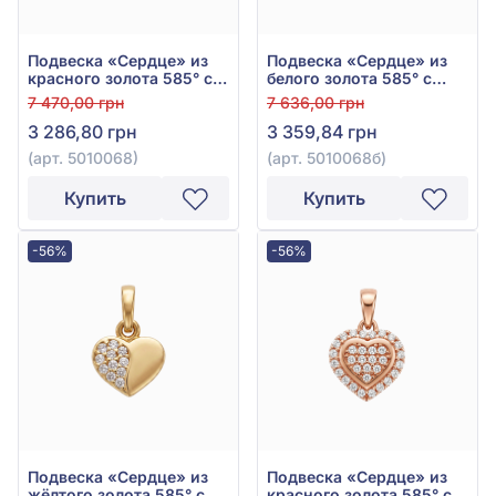
Подвеска «Сердце» из
Подвеска «Сердце» из
красного золота 585° с
белого золота 585° с
фианитом, арт. 5010068
фианитом, арт. 5010068б
7 470,00 грн
7 636,00 грн
3 286,80 грн
3 359,84 грн
(арт. 5010068)
(арт. 5010068б)
Купить
Купить
-56%
-56%
Подвеска «Сердце» из
Подвеска «Сердце» из
жёлтого золота 585° с
красного золота 585° с