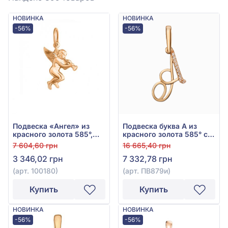
НОВИНКА
НОВИНКА
-56%
-56%
Подвеска «Ангел» из
Подвеска буква А из
красного золота 585°,
красного золота 585° с
без вставки, арт. 100180
фианитом, арт. ПВ879и
7 604,60 грн
16 665,40 грн
3 346,02 грн
7 332,78 грн
(арт. 100180)
(арт. ПВ879и)
Купить
Купить
НОВИНКА
НОВИНКА
-56%
-56%