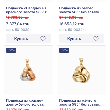
Подвеска «Сердце» из
Подвеска из белого
красного золота 585° без
золота 585° без вставки,
вставки, арт. 5010039
арт. 5010034б
16 766,00 грн
37 848,00 грн
7 377,04 грн
16 653,12 грн
(арт. 5010039)
(арт. 5010034б)
Купить
Купить
-56%
-56%
Подвеска из красно-
Подвеска из жёлтого
желто-белого золота
золота 585° без вставки,
585° без вставки, арт.
арт. 5010034ж
31 374,00 грн
37 682,00 грн