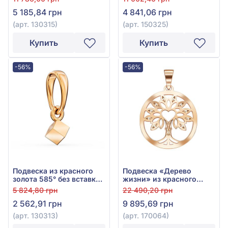
150325
5 185,84 грн
4 841,06 грн
(арт. 130315)
(арт. 150325)
Купить
Купить
-56%
-56%
Подвеска из красного
Подвеска «Дерево
золота 585° без вставки,
жизни» из красного
арт. 130313
золота 585° без вставки,
5 824,80 грн
22 490,20 грн
арт. 170064
2 562,91 грн
9 895,69 грн
(арт. 130313)
(арт. 170064)