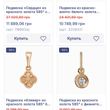
Подвеска «Сердце» из
Подвеска из красно-
красного золота 585° с
желто-белого золота
фианитом, арт. ПВ892и
585° без вставки, арт.
27 020,60 грн
24 431,80 грн
320942
11 889,06 грн
10 749,99 грн
(арт. ПВ892и)
(арт. 320942)
Купить
Купить
-56%
-56%
Подвеска «Клевер» из
Подвеска из красного
красного золота 585° без
золота 585° с фианитом/
вставки, арт. 130315
куб.цирконием, арт.
11 786,00 грн
11 002,40 грн