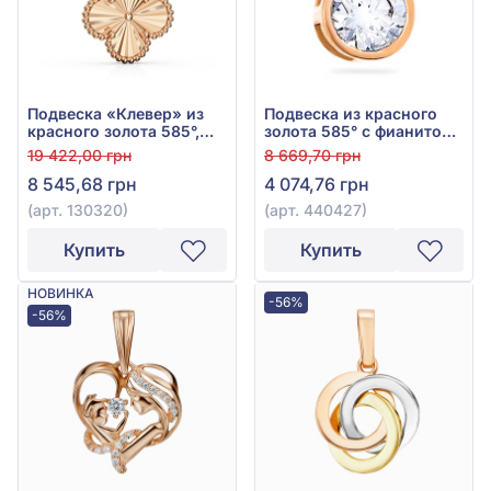
Подвеска «Клевер» из
Подвеска из красного
красного золота 585°,
золота 585° с фианитом
без вставки, арт. 130320
(куб. цирконий), арт.
19 422,00 грн
8 669,70 грн
440427
8 545,68 грн
4 074,76 грн
(арт. 130320)
(арт. 440427)
Купить
Купить
НОВИНКА
-56%
-56%