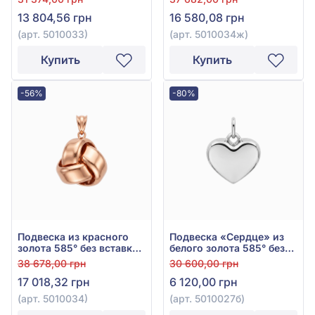
5010033
13 804,56 грн
16 580,08 грн
(арт. 5010033)
(арт. 5010034ж)
Купить
Купить
-56%
-80%
Подвеска из красного
Подвеска «Сердце» из
золота 585° без вставки,
белого золота 585° без
арт. 5010034
вставки, арт. 5010027б
38 678,00 грн
30 600,00 грн
17 018,32 грн
6 120,00 грн
(арт. 5010034)
(арт. 5010027б)