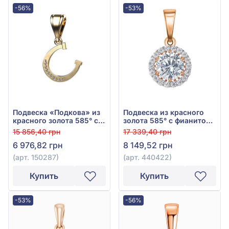
-56%
-53%
Подвеска «Подкова» из
Подвеска из красного
красного золота 585° с
золота 585° с фианитом/
фианитом, арт. 150287
куб.цирконием, арт.
15 856,40 грн
17 339,40 грн
440422
6 976,82 грн
8 149,52 грн
(арт. 150287)
(арт. 440422)
Купить
Купить
-53%
-56%