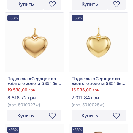
Купить
Купить
-56%
-56%
Подвеска «Сердце» из
Подвеска «Сердце» из
жёлтого золота 585° без
жёлтого золота 585° без
вставки, арт. 5010027ж
вставки, арт. 5010025ж
19 588,00 грн
15 936,00 грн
8 618,72 грн
7 011,84 грн
(арт. 5010027ж)
(арт. 5010025ж)
Купить
Купить
-56%
-56%