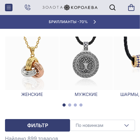
Главная
Кулоны, Подвески
КУЛОНЫ, ПОДВЕСКИ
БРИЛЛИАНТЫ -70%
ЖЕНСКИЕ
МУЖСКИЕ
ШАРМЫ,
ФИЛЬТР
По новинкам
Найдено 899
товаров