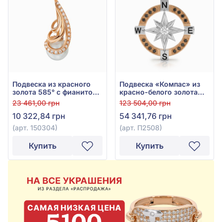
Подвеска из красного
Подвеска «Компас» из
золота 585° с фианитом/
красно-белого золота
куб.цирконием и
585° с чёрными
23 461,00 грн
123 504,00 грн
жемчугом, арт. 150304
фианитами и эмалью,
10 322,84 грн
54 341,76 грн
арт. П2508
(арт. 150304)
(арт. П2508)
Купить
Купить