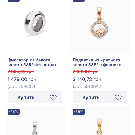
Фиксатор из белого
Подвеска из красного
золота 585° без вставки,
золота 585° с фианитом/
арт. 559035
куб.цирконием, арт.
7 395,00 грн
7 138,00 грн
5010042
1 479,00 грн
3 140,72 грн
(арт. 559035)
(арт. 5010042)
Купить
Купить
-56%
-56%