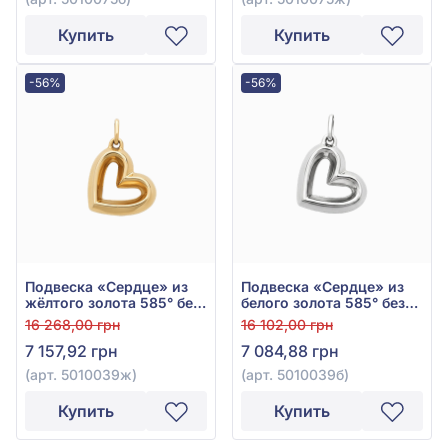
Купить
Купить
-56%
-56%
Подвеска «Сердце» из
Подвеска «Сердце» из
жёлтого золота 585° без
белого золота 585° без
вставки, арт. 5010039ж
вставки, арт. 5010039б
16 268,00 грн
16 102,00 грн
7 157,92 грн
7 084,88 грн
(арт. 5010039ж)
(арт. 5010039б)
Купить
Купить