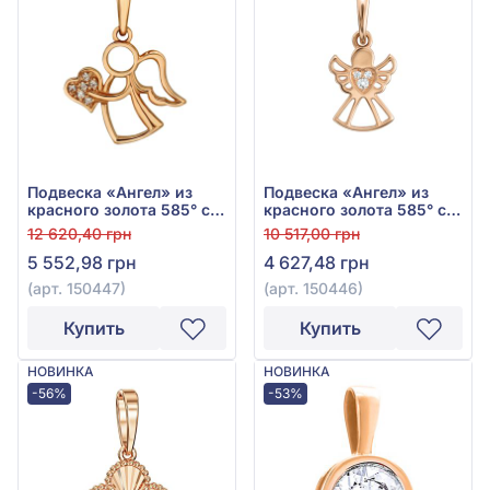
Подвеска «Ангел» из
Подвеска «Ангел» из
красного золота 585° с
красного золота 585° с
фианитом, арт. 150447
фианитом, арт. 150446
12 620,40 грн
10 517,00 грн
5 552,98 грн
4 627,48 грн
(арт. 150447)
(арт. 150446)
Купить
Купить
НОВИНКА
НОВИНКА
-56%
-53%