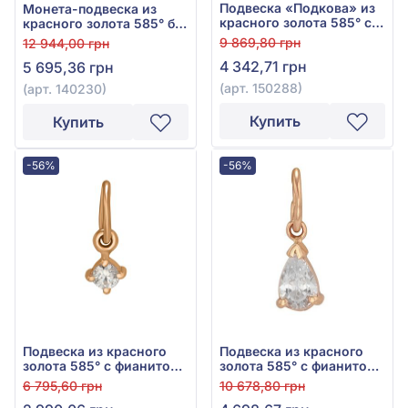
Подвеска «Подкова» из
Монета-подвеска из
красного золота 585° с
красного золота 585° без
фианитом, арт. 150288
вставки, арт. 140230
9 869,80 грн
12 944,00 грн
4 342,71 грн
5 695,36 грн
(арт. 150288)
(арт. 140230)
Купить
Купить
-56%
-56%
Подвеска из красного
Подвеска из красного
золота 585° с фианитом
золота 585° с фианитом/
(куб. цирконий), арт.
куб.цирконием, арт.
6 795,60 грн
10 678,80 грн
150319
150314