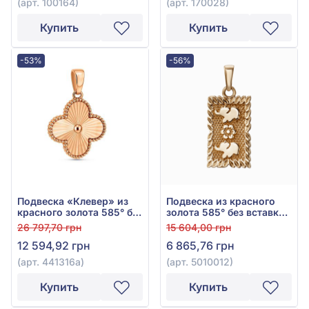
(арт. 100164)
(арт. 170028)
Купить
Купить
-53%
-56%
Подвеска «Клевер» из
Подвеска из красного
красного золота 585° без
золота 585° без вставки,
вставки, арт. 441316а
арт. 5010012
26 797,70 грн
15 604,00 грн
12 594,92 грн
6 865,76 грн
(арт. 441316а)
(арт. 5010012)
Купить
Купить