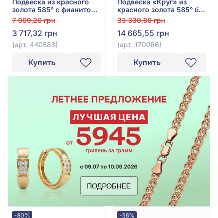
Подвеска из красного
Подвеска «Круг» из
золота 585° с фианитом/
красного золота 585° без
куб. цирконием, арт.
вставки, арт. 170066
7 909,20 грн
33 330,80 грн
440583
3 717,32 грн
14 665,55 грн
(арт. 440583)
(арт. 170066)
Купить
Купить
-80%
-56%