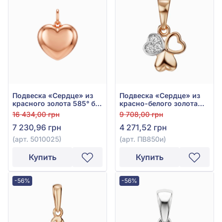
Подвеска «Сердце» из
Подвеска «Сердце» из
красного золота 585° без
красно-белого золота
вставки, арт. 5010025
585° с фианитом, арт.
16 434,00 грн
9 708,00 грн
ПВ850и
7 230,96 грн
4 271,52 грн
(арт. 5010025)
(арт. ПВ850и)
Купить
Купить
-56%
-56%