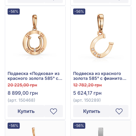
-56%
-56%
Подвеска «Подкова» из
Подвеска из красного
красного золота 585° с
золота 585° с фианитом/
фианитом, арт. 150468
куб. цирконием, арт.
20 225,00 грн
12 782,20 грн
150289
8 899,00 грн
5 624,17 грн
(арт. 150468)
(арт. 150289)
Купить
Купить
-56%
-56%