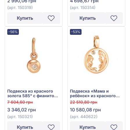
2 990,06 грн
4 698,67 грн
(арт. 150319)
(арт. 150314)
Купить
Купить
-56%
-53%
Подвеска из красного
Подвеска «Мама и
золота 585° с фианитом,
ребёнок» из красного
арт. 150321
золота 585° с фианитом,
7 604,60 грн
22 510,80 грн
арт. 440622
3 346,02 грн
10 580,08 грн
(арт. 150321)
(арт. 440622)
Купить
Купить