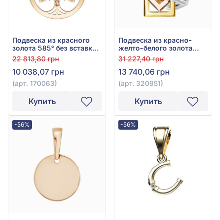
Подвеска из красного
Подвеска из красно-
золота 585° без вставки,
желто-белого золота
арт. 170063
585°, без вставки, арт.
22 813,80 грн
31 227,40 грн
320951
10 038,07 грн
13 740,06 грн
(арт. 170063)
(арт. 320951)
Купить
Купить
-56%
-56%