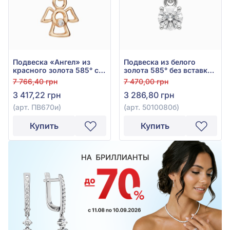
Подвеска «Ангел» из
Подвеска из белого
красного золота 585° с
золота 585° без вставки,
фианитом, арт. ПВ670и
арт. 5010080б
7 766,40 грн
7 470,00 грн
3 417,22 грн
3 286,80 грн
(арт. ПВ670и)
(арт. 5010080б)
Купить
Купить