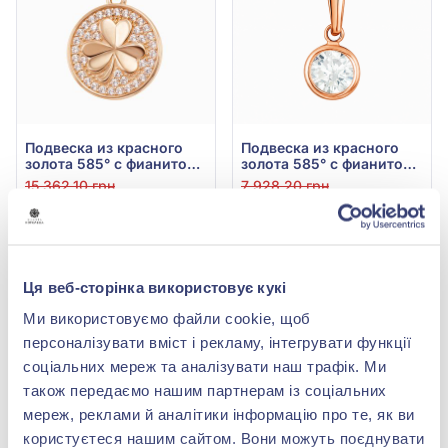
Подвеска из красного
Подвеска из красного
золота 585° с фианитом,
золота 585° с фианитом
арт. 4401018
(куб. цирконий), арт.
15 362,10 грн
7 928,20 грн
170041
7 220,19 грн
3 488,41 грн
(арт. 4401018)
(арт. 170041)
Купить
Купить
Ця веб-сторінка використовує кукі
Ми використовуємо файли cookie, щоб
-53%
-56%
персоналізувати вміст і рекламу, інтегрувати функції
соціальних мереж та аналізувати наш трафік. Ми
також передаємо нашим партнерам із соціальних
мереж, реклами й аналітики інформацію про те, як ви
користуєтеся нашим сайтом. Вони можуть поєднувати