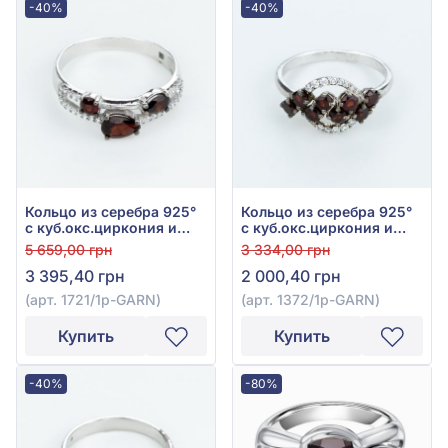
-40%
-40%
Кольцо из серебра 925°
Кольцо из серебра 925°
с куб.окс.циркония и
с куб.окс.циркония и
бордовым гранатом, арт.
красным гранатом, арт.
5 659,00 грн
3 334,00 грн
1721/1p-GARN
1372/1p-GARN
3 395,40 грн
2 000,40 грн
(арт. 1721/1p-GARN)
(арт. 1372/1p-GARN)
Купить
Купить
-40%
-80%