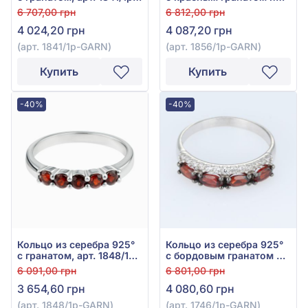
GARN
фианитом, арт. 1856/1р-
6 707,00 грн
6 812,00 грн
GARN
4 024,20 грн
4 087,20 грн
(арт. 1841/1р-GARN)
(арт. 1856/1р-GARN)
Купить
Купить
-40%
-40%
Кольцо из серебра 925°
Кольцо из серебра 925°
с гранатом, арт. 1848/1p-
с бордовым гранатом и
GARN
фианитом, арт. 1746/1р-
6 091,00 грн
6 801,00 грн
GARN
3 654,60 грн
4 080,60 грн
(арт. 1848/1p-GARN)
(арт. 1746/1р-GARN)