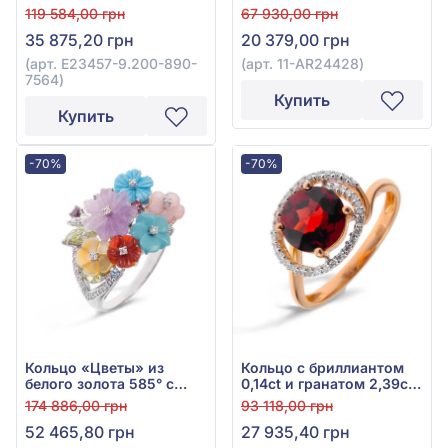
из красного золота 585°,
золота 585° с
119 584,00 грн
67 930,00 грн
арт. E23457-9.200-890-
бриллиантом 0,03ct,
35 875,20 грн
20 379,00 грн
7564
аметистом 0,12ct,
гранатом родолитом
(арт. E23457-9.200-890-
(арт. 11-АR24428)
0,78ct и хризолитом
7564)
0,2ct, арт. 11-АR24428
Купить
Купить
-70%
-70%
Кольцо «Цветы» из
Кольцо с бриллиантом
белого золота 585° с
0,14ct и гранатом 2,39ct
бриллиантом, топазом
из красного золота 585°,
174 886,00 грн
93 118,00 грн
Sky Blue, аметистом,
арт. E19130-9.200-807
52 465,80 грн
27 935,40 грн
гранатом родолит,
бирюзой, хризолитом,