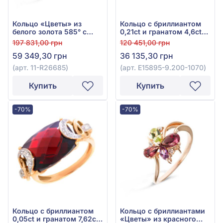
Кольцо «Цветы» из
Кольцо с бриллиантом
белого золота 585° с
0,21ct и гранатом 4,6ct
бриллиантом 0,04ct,
из красного золота 585°,
197 831,00 грн
120 451,00 грн
топазом Sky Blue 0,24ct,
арт. E15895-9.200-1070
59 349,30 грн
36 135,30 грн
аметистом 7,74ct,
гранатом родолит
(арт. 11-R26685)
(арт. E15895-9.200-1070)
0,08ct, бирюзой 0,32ct,
хризолитом 0,3ct и
Купить
Купить
перламутром 1,37ct, арт.
11-R26685
-70%
-70%
Кольцо с бриллиантом
Кольцо с бриллиантами
0,05ct и гранатом 7,62ct
«Цветы» из красного