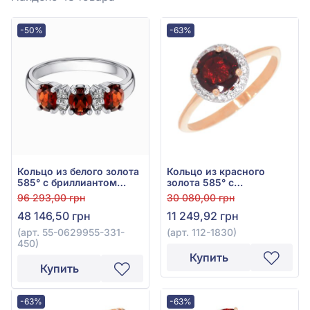
-50%
-63%
Кольцо из белого золота
Кольцо из красного
585° с бриллиантом
золота 585° с
0,12ct и красным
куб.окс.циркония
96 293,00 грн
30 080,00 грн
гранатом 1,34ct, арт. 55-
бордовым гранатом
48 146,50 грн
11 249,92 грн
0629955-331-450
1,2ct, арт. 112-1830
(арт. 55-0629955-331-
(арт. 112-1830)
450)
Купить
Купить
-63%
-63%