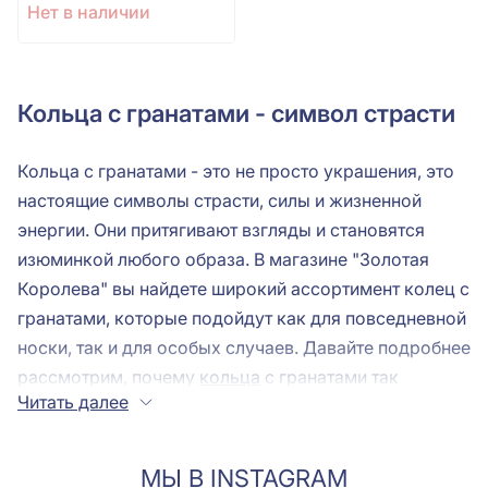
Нет в наличии
Кольца с гранатами - символ страсти
Кольца с гранатами - это не просто украшения, это
настоящие символы страсти, силы и жизненной
энергии. Они притягивают взгляды и становятся
изюминкой любого образа. В магазине "Золотая
Королева" вы найдете широкий ассортимент колец с
гранатами, которые подойдут как для повседневной
носки, так и для особых случаев. Давайте подробнее
рассмотрим, почему
кольца
с гранатами так
Читать далее
популярны и как выбрать идеальное украшение.
Гранат - это камень, олицетворяющий страсть и
любовь. С древних времен он ассоциировался с
МЫ В INSTAGRAM