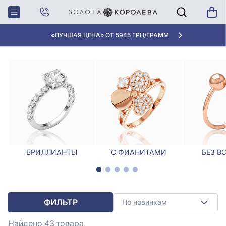
Главная
Кольца
Кольца с гранатами
КОЛЬЦА С ГРАНАТАМИ
«ЛУЧШАЯ ЦЕНА» ОТ 5945 ГРН/ГРАММ
БРИЛЛИАНТЫ
С ФИАНИТАМИ
БЕЗ В
ФИЛЬТР
По новинкам
Найдено 43
товара