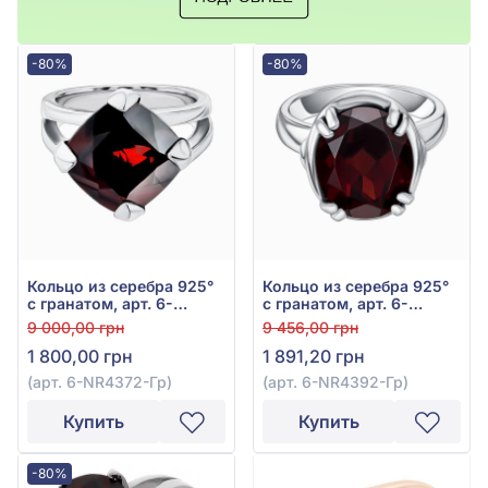
-80%
-80%
Кольцо из серебра 925°
Кольцо из серебра 925°
с гранатом, арт. 6-
с гранатом, арт. 6-
NR4372-Гр
NR4392-Гр
9 000,00 грн
9 456,00 грн
1 800,00 грн
1 891,20 грн
(арт. 6-NR4372-Гр)
(арт. 6-NR4392-Гр)
Купить
Купить
-80%