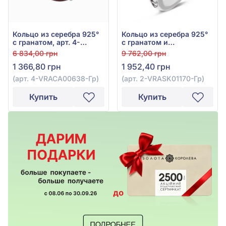
Кольцо из серебра 925°
Кольцо из серебра 925°
с гранатом, арт. 4-
с гранатом и
VRACA00638-Гр
куб.окс.циркония, арт. 2-
6 834,00 грн
9 762,00 грн
VRASK01170-Гр
1 366,80 грн
1 952,40 грн
(арт. 4-VRACA00638-Гр)
(арт. 2-VRASK01170-Гр)
Купить
Купить