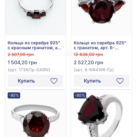
Кольцо из серебра 925°
Кольцо из серебра 925°
с красным гранатом, арт.
с гранатом, арт. 6-
1736/1p-GARN
NR4196-Гр
2 507,00 грн
12 636,00 грн
1 504,20 грн
2 527,20 грн
(арт. 1736/1p-GARN)
(арт. 6-NR4196-Гр)
Купить
Купить
-80%
-80%