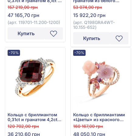
0,37ct и гранатом 8,1ct из
гранатом из белого
красного золота 585°,
золота 585°, арт.
157 219,00 грн
53 074,00 грн
арт. 119701-11.200-1200
Q198GRA4WT-10.155-652
47 165,70 грн
15 922,20 грн
(арт. 119701-11.200-1200)
(арт. Q198GRA4WT-
10.155-652)
Купить
Купить
-70%
-70%
Кольцо с бриллиантом
Кольцо с бриллиантами
0,31ct и гранатом 4,2ct
«Цветы» из красного
из красного золота 585°,
золота 585° с
120 702,00 грн
160 167,00 грн
арт. E18209-9.200-1266
бриллиантом 0,31ct,
36 210,60 грн
48 050,10 грн
аметистом 1,18ct,