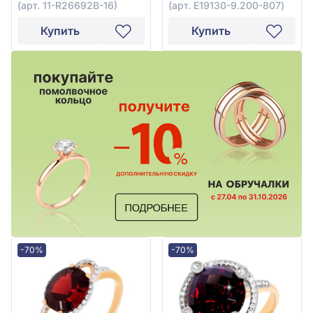
(арт. 11-R26692В-16)
(арт. E19130-9.200-807)
перламутром и
бесцветным топазом,
Купить
Купить
арт. 11-R26692В-16
-70%
-70%