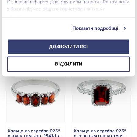
її з іншою інформацією, яку ви їм надали або яку вони
зібрали під час вашого користування їхніми
службами.
Показати подробиці
ДОЗВОЛИТИ ВСІ
ВІДХИЛИТИ
-40%
-40%
Кольцо из серебра 925°
Кольцо из серебра 925°
с гранатом, арт. 1841/1р-
с красным гранатом и