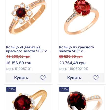
Кольцо «Цветы» из
Кольцо из красного
красного золота 585° с
золота 585° с
красным гранатом и
куб.окс.циркония и
43 200,00 грн
55 520,00 грн
фианитом, арт. 510057 01
красным гранатом, арт.
16 156,80 грн
20 764,48 грн
1190602101
(арт. 510057 01)
(арт. 1190602101)
Купить
Купить
-63%
-63%