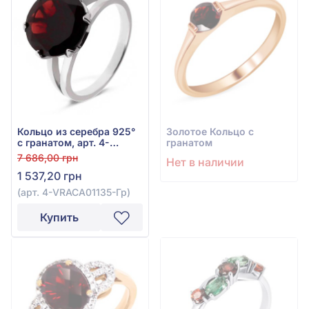
Кольцо из серебра 925°
Золотое Кольцо с
с гранатом, арт. 4-
гранатом
VRACA01135-Гр
7 686,00 грн
Нет в наличии
1 537,20 грн
(арт. 4-VRACA01135-Гр)
Купить