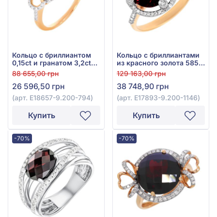
Кольцо с бриллиантом
Кольцо с бриллиантами
0,15ct и гранатом 3,2ct
из красного золота 585°
из красного золота 585°,
с бриллиантом 0,18ct и
88 655,00 грн
129 163,00 грн
арт. E18657-9.200-794
гранатом 5,74ct, арт.
26 596,50 грн
38 748,90 грн
E17893-9.200-1146
(арт. E18657-9.200-794)
(арт. E17893-9.200-1146)
Купить
Купить
-70%
-70%