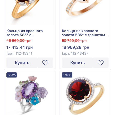
Кольцо из красного
Кольцо из красного
золота 585° с
золота 585° с гранатом
куб.окс.циркония и
2,88ct, арт. 112-1343
46 560,00 грн
50 720,00 грн
красным гранатом
17 413,44 грн
18 969,28 грн
1,33ct, арт. 112-1534
(арт. 112-1534)
(арт. 112-1343)
Купить
Купить
-70%
-70%