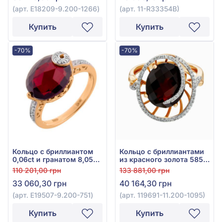
розовым топазом 0,27ct,
(арт. E18209-9.200-1266)
(арт. 11-R33354В)
гранатом родолитом
0,22ct, розовым опалом
Купить
Купить
1,84ct, арт. 11-R33354В
-70%
-70%
Кольцо с бриллиантом
Кольцо с бриллиантами
0,06ct и гранатом 8,05ct
из красного золота 585°
из красного золота 585°,
с бриллиантом 0,21ct и
110 201,00 грн
133 881,00 грн
арт. E19507-9.200-751
гранатом 5,78ct, арт.
33 060,30 грн
40 164,30 грн
119691-11.200-1095
(арт. E19507-9.200-751)
(арт. 119691-11.200-1095)
Купить
Купить