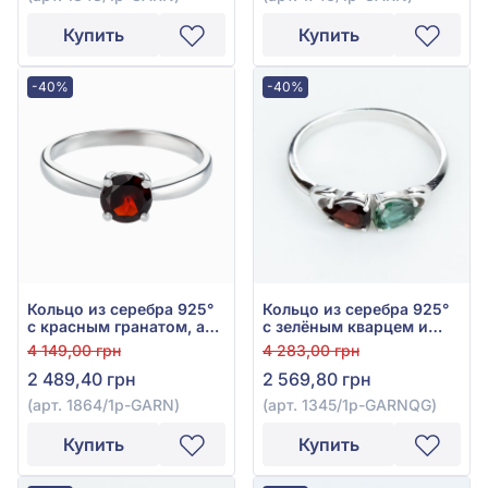
Купить
Купить
-40%
-40%
Кольцо из серебра 925°
Кольцо из серебра 925°
с красным гранатом, арт.
с зелёным кварцем и
1864/1р-GARN
красным гранатом, арт.
4 149,00 грн
4 283,00 грн
1345/1р-GARNQG
2 489,40 грн
2 569,80 грн
(арт. 1864/1р-GARN)
(арт. 1345/1р-GARNQG)
Купить
Купить