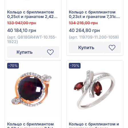
Кольцо с бриллиантом
Кольцо с бриллиантом
0,25ct и гранатом 2,42ct
0,23ct и гранатом 7,31ct
из белого золота 585°,
из красного золота 585°,
133 947,00 грн
134 216,00 грн
арт. Q818GR4WT-10.155-
арт. 119709-11.200-1059
40 184,10 грн
40 264,80 грн
1922
(арт. Q818GR4WT-10.155-
(арт. 119709-11.200-1059)
1922)
Купить
Купить
-70%
-70%
Кольцо с бриллиантом
Кольцо с бриллиантом и