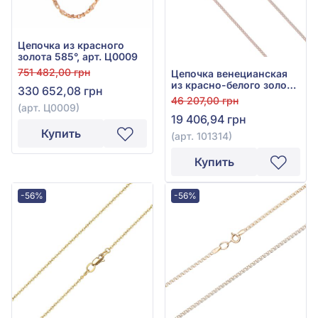
Цепочка из красного
золота 585°, арт. Ц0009
751 482,00 грн
Цепочка венецианская
из красно-белого золота
330 652,08 грн
585°, без вставки, арт.
46 207,00 грн
101314
(арт. Ц0009)
19 406,94 грн
Купить
(арт. 101314)
Купить
-56%
-56%