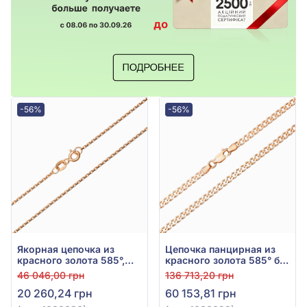
-56%
-56%
Якорная цепочка из
Цепочка панцирная из
красного золота 585°,
красного золота 585° без
без вставки, арт. 1000030
вставки, арт. 1000022
46 046,00 грн
136 713,20 грн
20 260,24 грн
60 153,81 грн