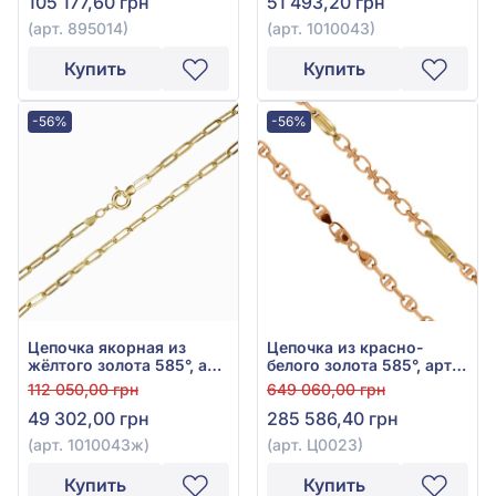
105 177,60 грн
51 493,20 грн
(арт. 895014)
(арт. 1010043)
Купить
Купить
-56%
-56%
Цепочка якорная из
Цепочка из красно-
жёлтого золота 585°, арт.
белого золота 585°, арт.
1010043ж
Ц0023
112 050,00 грн
649 060,00 грн
49 302,00 грн
285 586,40 грн
(арт. 1010043ж)
(арт. Ц0023)
Купить
Купить