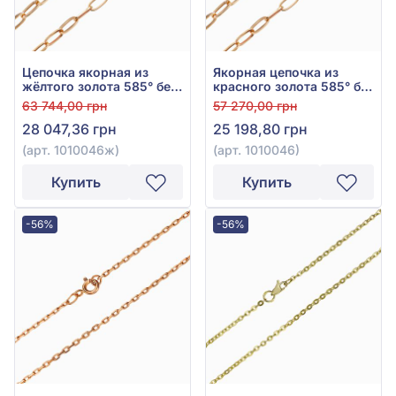
Цепочка якорная из
Якорная цепочка из
жёлтого золота 585° без
красного золота 585° без
вставки, арт. 1010046ж
вставки, арт. 1010046
63 744,00 грн
57 270,00 грн
28 047,36 грн
25 198,80 грн
(арт. 1010046ж)
(арт. 1010046)
Купить
Купить
-56%
-56%