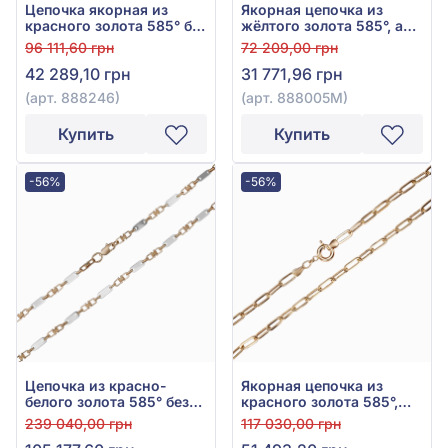
Цепочка якорная из
Якорная цепочка из
красного золота 585° без
жёлтого золота 585°, арт.
вставки, арт. 888246
888005М
96 111,60 грн
72 209,00 грн
42 289,10 грн
31 771,96 грн
(арт. 888246)
(арт. 888005М)
Купить
Купить
-56%
-56%
Цепочка из красно-
Якорная цепочка из
белого золота 585° без
красного золота 585°,
вставки, арт. 895014
без вставки, арт. 1010043
239 040,00 грн
117 030,00 грн