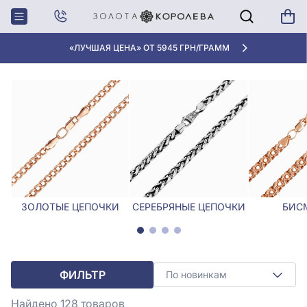
Главная
Цепочки
Декоративные цепочки
ДЕКОРАТИВНЫЕ ЦЕПОЧКИ
«ЛУЧШАЯ ЦЕНА» ОТ 5945 ГРН/ГРАММ
ЗОЛОТЫЕ ЦЕПОЧКИ
СЕРЕБРЯНЫЕ ЦЕПОЧКИ
БИС
ФИЛЬТР
По новинкам
Найдено 128
товаров