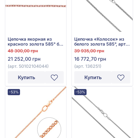
Цепочка якорная из
Цепочка «Колосок» из
красного золота 585° без
белого золота 585°, арт.
вставки, арт.
136251
48 300,00 грн
39 935,00 грн
50102104044
21 252,00 грн
16 772,70 грн
(арт. 50102104044)
(арт. 136251)
Купить
Купить
-53%
-53%