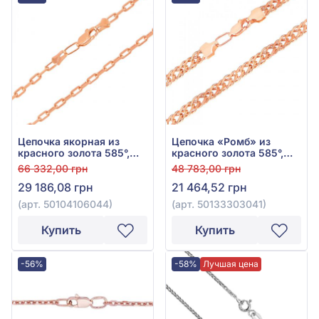
Цепочка якорная из
Цепочка «Ромб» из
красного золота 585°,
красного золота 585°,
арт. 50104106044
без вставки, арт.
66 332,00 грн
48 783,00 грн
50133303041
29 186,08 грн
21 464,52 грн
(арт. 50104106044)
(арт. 50133303041)
Купить
Купить
-56%
-58%
Лучшая цена