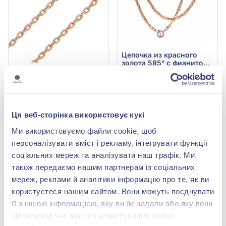
Цепочка из красного
золота 585° с фианитом
(куб. цирконий), арт.
744 012,00 грн
Якорная цепочка из
Ц0014
красного золота 585°,
327 365,28 грн
без вставки, арт. 306207
99 688,00 грн
(арт. Ц0014)
46 853,36 грн
Ця веб-сторінка використовує кукі
Купить
(арт. 306207)
Ми використовуємо файли cookie, щоб
Купить
персоналізувати вміст і рекламу, інтегрувати функції
соціальних мереж та аналізувати наш трафік. Ми
-53%
-53%
також передаємо нашим партнерам із соціальних
мереж, реклами й аналітики інформацію про те, як ви
користуєтеся нашим сайтом. Вони можуть поєднувати
її з іншою інформацією, яку ви їм надали або яку вони
зібрали під час вашого користування їхніми