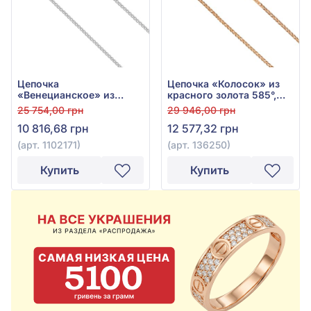
Цепочка
Цепочка «Колосок» из
«Венецианское» из
красного золота 585°,
белого золота 585° без
без вставки, арт. 136250
25 754,00 грн
29 946,00 грн
вставки, арт. 1102171
10 816,68 грн
12 577,32 грн
(арт. 1102171)
(арт. 136250)
Купить
Купить