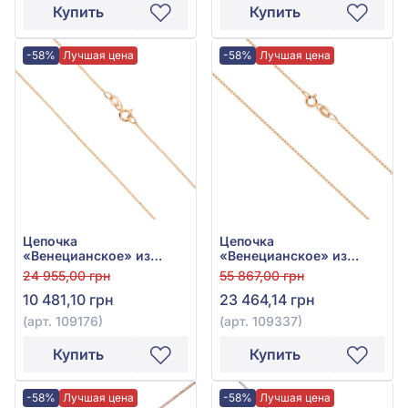
Купить
Купить
-58%
Лучшая цена
-58%
Лучшая цена
Цепочка
Цепочка
«Венецианское» из
«Венецианское» из
красного золота 585°,
красного золота 585°,
24 955,00 грн
55 867,00 грн
арт. 109176
арт. 109337
10 481,10 грн
23 464,14 грн
(арт. 109176)
(арт. 109337)
Купить
Купить
-58%
Лучшая цена
-58%
Лучшая цена