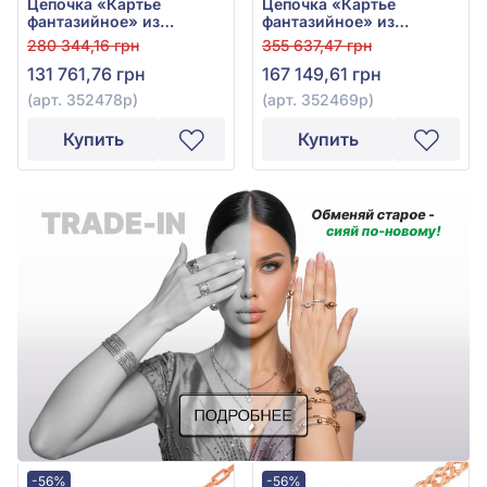
Цепочка «Картье
Цепочка «Картье
фантазийное» из
фантазийное» из
красно-белого золота
красно-белого золота
280 344,16 грн
355 637,47 грн
585°, без вставки, арт.
585° без вставки, арт.
131 761,76 грн
167 149,61 грн
352478р
352469р
(арт. 352478р)
(арт. 352469р)
Купить
Купить
-56%
-56%