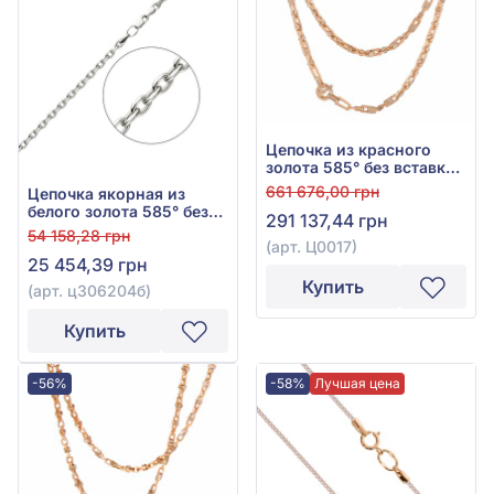
Цепочка из красного
золота 585° без вставки,
арт. Ц0017
661 676,00 грн
Цепочка якорная из
белого золота 585° без
291 137,44 грн
вставки, арт. ц306204б
54 158,28 грн
(арт. Ц0017)
25 454,39 грн
Купить
(арт. ц306204б)
Купить
-56%
-58%
Лучшая цена