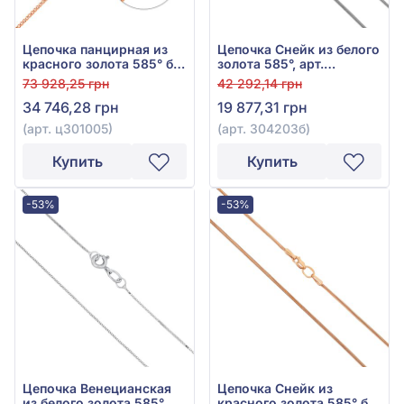
Цепочка панцирная из
Цепочка Снейк из белого
красного золота 585° без
золота 585°, арт.
вставки, арт. ц301005
304203б
73 928,25 грн
42 292,14 грн
34 746,28 грн
19 877,31 грн
(арт. ц301005)
(арт. 304203б)
Купить
Купить
-53%
-53%
Цепочка Венецианская
Цепочка Снейк из
из белого золота 585°,
красного золота 585° без