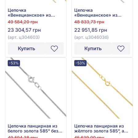
Цепочка
Цепочка
«Венецианское» из
«Венецианское» из
красного золота 585° без
белого золота 585°, без
49 584,20 грн
48 833,73 грн
вставки, арт. ц304603
вставки, арт. ц304603б
23 304,57 грн
22 951,85 грн
(арт. ц304603)
(арт. ц304603б)
Купить
Купить
-53%
-53%
Цепочка панцирная из
Цепочка панцирная из
белого золота 585° без
жёлтого золота 585°, арт.
вставки, арт. ц301003б
ц301003ж
49 594,38 грн
45 639,00 грн