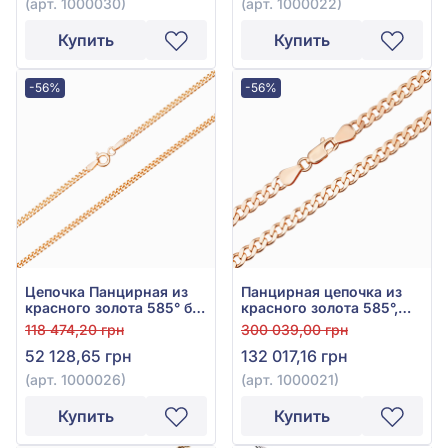
(арт. 1000030)
(арт. 1000022)
Купить
Купить
-56%
-56%
Цепочка Панцирная из
Панцирная цепочка из
красного золота 585° без
красного золота 585°,
вставки, арт. 1000026
без вставки, арт. 1000021
118 474,20 грн
300 039,00 грн
52 128,65 грн
132 017,16 грн
(арт. 1000026)
(арт. 1000021)
Купить
Купить