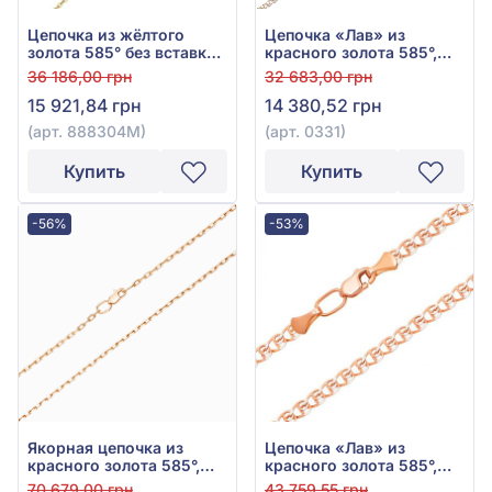
Цепочка из жёлтого
Цепочка «Лав» из
золота 585° без вставки,
красного золота 585°,
арт. 888304М
без вставки, арт. 0331
36 186,00 грн
32 683,00 грн
15 921,84 грн
14 380,52 грн
(арт. 888304М)
(арт. 0331)
Купить
Купить
-56%
-53%
Якорная цепочка из
Цепочка «Лав» из
красного золота 585°,
красного золота 585°,
арт. Ц011-0
арт. 302003
70 679,00 грн
43 759,55 грн