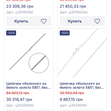
23 309,36 грн
21 450,33 грн
(арт. ц301003б)
(арт. ц301003ж)
Купить
Купить
-53%
-53%
Цепочка «Колосок» из
Цепочка «Колосок» из
белого золота 585°, без
белого золота 585°, без
вставки, арт. ц303504б
вставки, арт. ц303401б
64 503,12 грн
20 993,94 грн
30 316,47 грн
9 867,15 грн
(арт. ц303504б)
(арт. ц303401б)