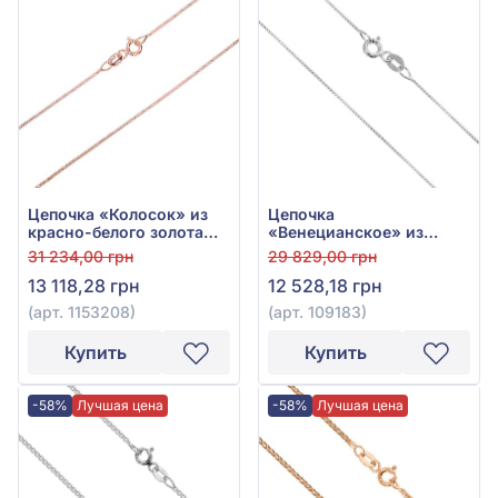
Цепочка «Колосок» из
Цепочка
красно-белого золота
«Венецианское» из
585°, арт. 1153208
белого золота 585°, арт.
31 234,00 грн
29 829,00 грн
109183
13 118,28 грн
12 528,18 грн
(арт. 1153208)
(арт. 109183)
Купить
Купить
-58%
Лучшая цена
-58%
Лучшая цена