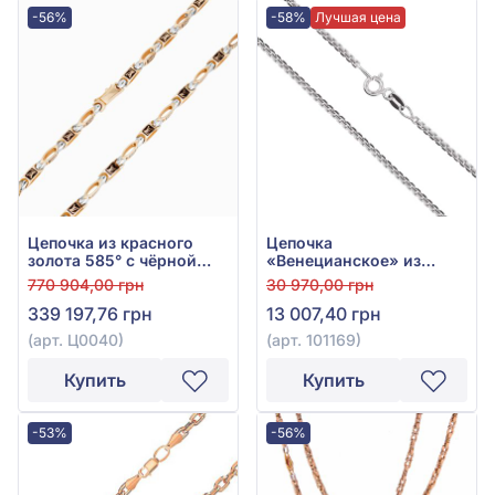
-56%
-58%
Лучшая цена
Цепочка из красного
Цепочка
золота 585° с чёрной
«Венецианское» из
эмалью, арт. Ц0040
белого золота 585° без
770 904,00 грн
30 970,00 грн
вставки, арт. 101169
339 197,76 грн
13 007,40 грн
(арт. Ц0040)
(арт. 101169)
Купить
Купить
-53%
-56%