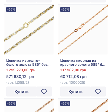
-56%
-56%
Цепочка из желто-
Цепочка якорная из
белого золота 585° без
красного золота 585° без
вставки, арт. Ц058/2
вставки, арт. 1000025
1 299 273,00 грн
137 982,00 грн
571 680,12 грн
60 712,08 грн
(арт. Ц058/2)
(арт. 1000025)
Купить
Купить
-56%
-56%