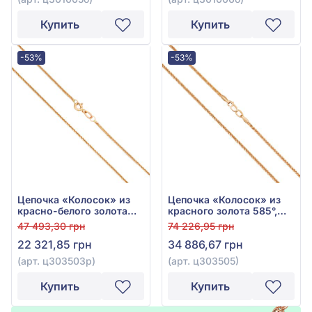
Купить
Купить
-53%
-53%
Цепочка «Колосок» из
Цепочка «Колосок» из
красно-белого золота
красного золота 585°,
585°, без вставки, арт.
без вставки, арт.
47 493,30 грн
74 226,95 грн
ц303503р
ц303505
22 321,85 грн
34 886,67 грн
(арт. ц303503р)
(арт. ц303505)
Купить
Купить