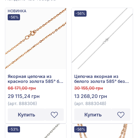
НОВИНКА
-56%
-56%
Якорная цепочка из
Цепочка якорная из
красного золота 585° без
белого золота 585° без
вставки, арт. 888306
вставки, арт. 888304В
66 171,00 грн
30 155,00 грн
29 115,24 грн
13 268,20 грн
(арт. 888306)
(арт. 888304В)
Купить
Купить
-53%
-56%