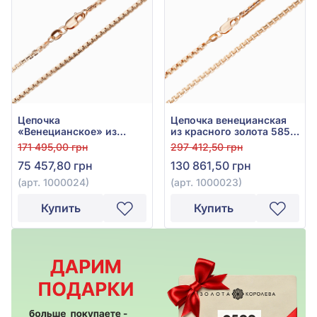
Цепочка
Цепочка венецианская
«Венецианское» из
из красного золота 585°
красного золота 585° без
без вставки, арт. 1000023
171 495,00 грн
297 412,50 грн
вставки, арт. 1000024
75 457,80 грн
130 861,50 грн
(арт. 1000024)
(арт. 1000023)
Купить
Купить