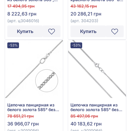
без вставки, арт.
вставки, арт. 304203
17 494,95 грн
43 162,15 грн
ц304601б
8 222,63 грн
20 286,21 грн
(арт. ц304601б)
(арт. 304203)
Купить
Купить
-53%
-53%
Цепочка панцирная из
Цепочка панцирная из
белого золота 585° без
белого золота 585° без
вставки, арт. ц301005б
вставки, арт. ц301006б
78 651,21 грн
85 497,06 грн
36 966,07 грн
40 183,62 грн
(арт. ц301005б)
(арт. ц301006б)