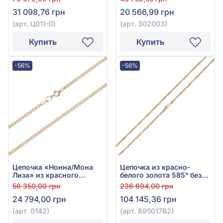
31 098,76 грн
20 566,99 грн
(арт. Ц011-0)
(арт. 302003)
Купить
Купить
-56%
-56%
Цепочка «Нонна/Мона
Цепочка из красно-
Лиза» из красного
белого золота 585° без
золота 585° без вставки,
вставки, арт. 895017В2
56 350,00 грн
236 694,00 грн
арт. 0142
24 794,00 грн
104 145,36 грн
(арт. 0142)
(арт. 895017В2)