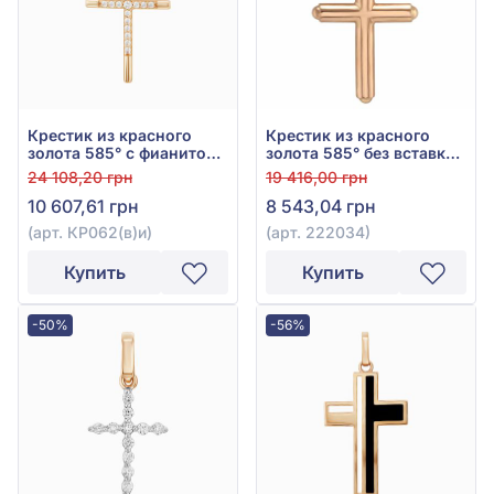
Крестик из красного
Крестик из красного
золота 585° с фианитом,
золота 585° без вставки,
арт. КР062(в)и
арт. 222034
24 108,20 грн
19 416,00 грн
10 607,61 грн
8 543,04 грн
(арт. КР062(в)и)
(арт. 222034)
Купить
Купить
-50%
-56%