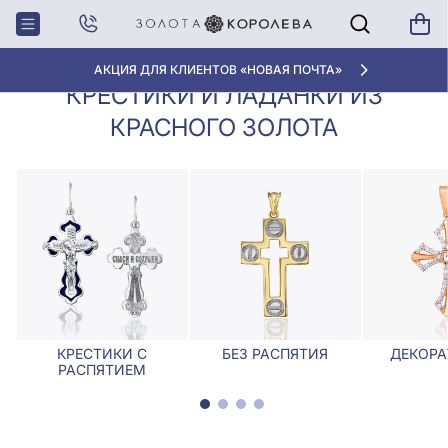
Крестики,
Крестики и ладанки из красного
Главная
Ладанки
золота
АКЦИЯ ДЛЯ КЛИЕНТОВ «НОВАЯ ПОЧТА»
КРЕСТИКИ И ЛАДАНКИ ИЗ
КРАСНОГО ЗОЛОТА
КРЕСТИКИ С
БЕЗ РАСПЯТИЯ
ДЕКОРА
РАСПЯТИЕМ