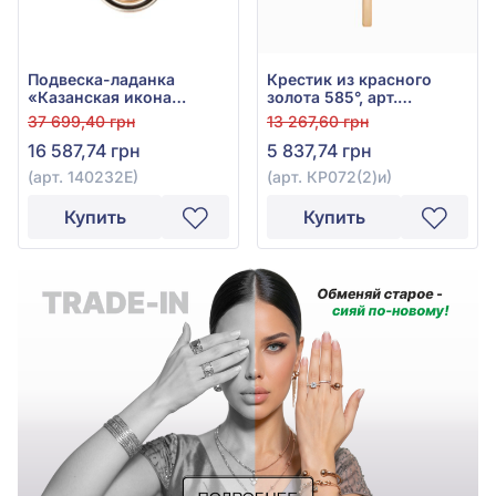
Подвеска-ладанка
Крестик из красного
«Казанская икона
золота 585°, арт.
Божией Матери» из
КР072(2)и
37 699,40 грн
13 267,60 грн
красного золота 585° с
16 587,74 грн
5 837,74 грн
чёрной эмалью, арт.
140232Е
(арт. 140232Е)
(арт. КР072(2)и)
Купить
Купить