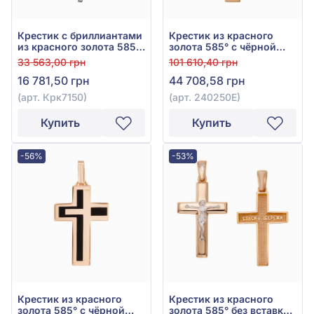
Крестик с бриллиантами
Крестик из красного
из красного золота 585°,
золота 585° с чёрной
бриллиант 0,16ct, арт.
эмалью, арт. 240250Е
33 563,00 грн
101 610,40 грн
Крк7150
16 781,50 грн
44 708,58 грн
(арт. Крк7150)
(арт. 240250Е)
Купить
Купить
-56%
-53%
Крестик из красного
Крестик из красного
золота 585° с чёрной
золота 585° без вставки,