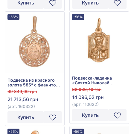
Купить
Купить
-56%
-56%
Подвеска-ладанка
Подвеска из красного
«Святой Николай
золота 585° с фианитом,
Чудотворец» из
32 036,40 грн
арт. 160322
49 349,00 грн
красного золота 585°,
14 096,02 грн
арт. 110622
21 713,56 грн
(арт. 110622)
(арт. 160322)
Купить
Купить
-56%
-56%