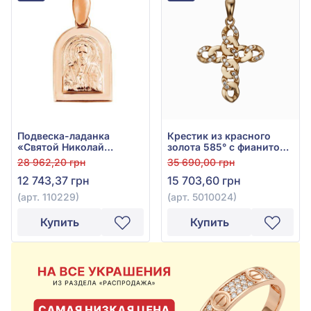
Подвеска-ладанка
Крестик из красного
«Святой Николай
золота 585° с фианитом,
Чудотворец» из
арт. 5010024
28 962,20 грн
35 690,00 грн
красного золота 585°,
12 743,37 грн
15 703,60 грн
арт. 110229
(арт. 110229)
(арт. 5010024)
Купить
Купить