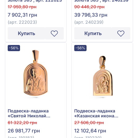
17 959,80 грн
90 446,20 грн
7 902,31 грн
39 796,33 грн
(арт. 222023)
(арт. 240239)
Купить
Купить
-56%
-56%
Подвеска-ладанка
Подвеска-ладанка
«Святой Николай
«Казанская икона
Чудотворец» из
Божией Матери» из
61 322,20 грн
27 506,00 грн
красного золота 585°,
красного золота 585° без
26 981,77 грн
12 102,64 грн
арт. 110183
вставки, арт. 110230
(арт. 110183)
(арт. 110230)