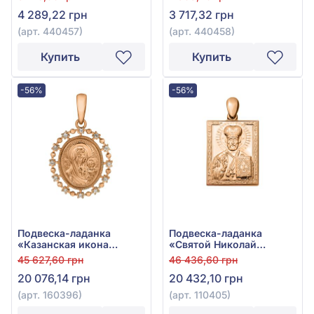
4 289,22 грн
3 717,32 грн
(арт. 440457)
(арт. 440458)
Купить
Купить
-56%
-56%
Подвеска-ладанка
Подвеска-ладанка
«Казанская икона
«Святой Николай
Божией Матери» из
Чудотворец» из
45 627,60 грн
46 436,60 грн
красного золота 585° с
красного золота 585°,
20 076,14 грн
20 432,10 грн
фианитом, арт. 160396
арт. 110405
(арт. 160396)
(арт. 110405)