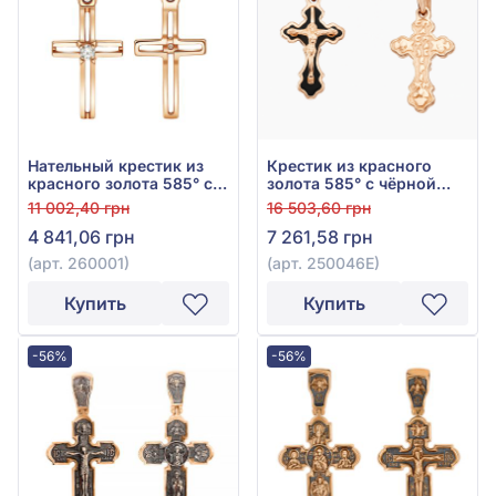
Нательный крестик из
Крестик из красного
красного золота 585° с
золота 585° с чёрной
фианитом, арт. 260001
эмалью, арт. 250046Е
11 002,40 грн
16 503,60 грн
4 841,06 грн
7 261,58 грн
(арт. 260001)
(арт. 250046Е)
Купить
Купить
-56%
-56%