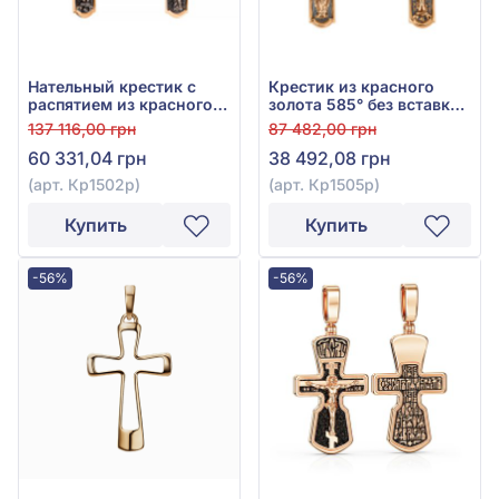
Нательный крестик с
Крестик из красного
распятием из красного
золота 585° без вставки,
золота 585°, без вставки,
арт. Кр1505р
137 116,00 грн
87 482,00 грн
арт. Кр1502р
60 331,04 грн
38 492,08 грн
(арт. Кр1502р)
(арт. Кр1505р)
Купить
Купить
-56%
-56%