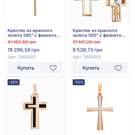
Крестик из красного
Крестик из красного
золота 585° с фианитом,
золота 585° с фианитом,
арт. 260030
арт. 260033
41 582,60 грн
21 681,20 грн
18 296,34 грн
9 539,73 грн
(арт. 260030)
(арт. 260033)
Купить
Купить
-56%
-53%