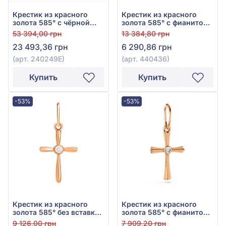
Крестик из красного
Крестик из красного
золота 585° с чёрной
золота 585° с фианитом,
эмалью, арт. 240249Е
арт. 440436
53 394,00 грн
13 384,80 грн
23 493,36 грн
6 290,86 грн
(арт. 240249Е)
(арт. 440436)
Купить
Купить
-53%
-53%
Крестик из красного
Крестик из красного
золота 585° без вставки,
золота 585° с фианитом,
арт. 440457
арт. 440458
9 126,00 грн
7 909,20 грн