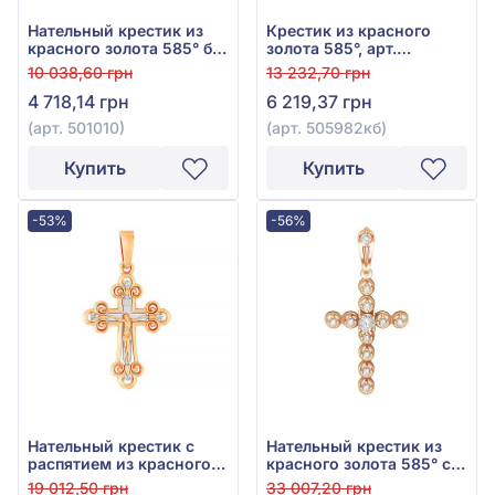
Нательный крестик из
Крестик из красного
красного золота 585° без
золота 585°, арт.
вставки, арт. 501010
505982кб
10 038,60 грн
13 232,70 грн
4 718,14 грн
6 219,37 грн
(арт. 501010)
(арт. 505982кб)
Купить
Купить
-53%
-56%
Нательный крестик с
Нательный крестик из
распятием из красного
красного золота 585° с
золота 585°, арт. 501673
фианитом, арт. 260020
19 012,50 грн
33 007,20 грн