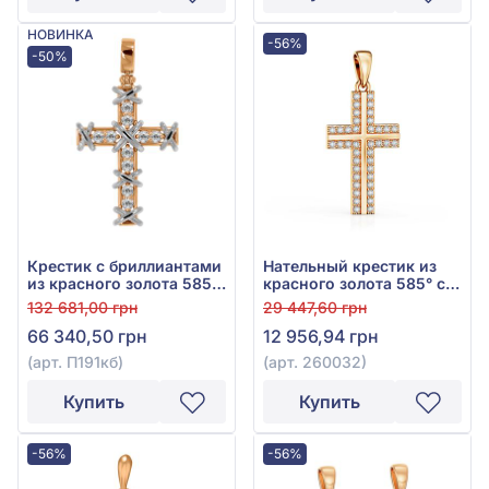
НОВИНКА
-56%
-50%
Крестик с бриллиантами
Нательный крестик из
из красного золота 585°,
красного золота 585° с
Бриллиант 0,34ct, арт.
чёрным фианитом, арт.
132 681,00 грн
29 447,60 грн
П191кб
260032
66 340,50 грн
12 956,94 грн
(арт. П191кб)
(арт. 260032)
Купить
Купить
-56%
-56%