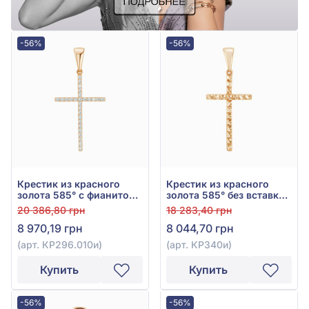
-56%
-56%
Крестик из красного
Крестик из красного
золота 585° с фианитом,
золота 585° без вставки,
арт. КР296.010и
арт. КР340и
20 386,80 грн
18 283,40 грн
8 970,19 грн
8 044,70 грн
(арт. КР296.010и)
(арт. КР340и)
Купить
Купить
-56%
-56%