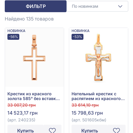
ФИЛЬТР
По новинкам
Найдено 135
товаров
НОВИНКА
НОВИНКА
-56%
-53%
Крестик из красного
Нательный крестик с
золота 585° без вставки,
распятием из красного
арт. 240235
золота 585°, арт.
33 007,20 грн
33 614,10 грн
501605кбм
14 523,17 грн
15 798,63 грн
(арт. 240235)
(арт. 501605кбм)
Купить
Купить