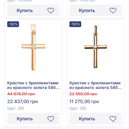
Купить
Купить
-50%
-50%
Крестик с бриллиантами
Крестик с бриллиантами
из красного золота 585°,
из красного золота 585°,
бриллиант 0,085ct, арт.
бриллиант 0,024ct, арт.
44 874,00 грн
22 550,00 грн
39
38
22 437,00 грн
11 275,00 грн
(арт. 39)
(арт. 38)
Купить
Купить