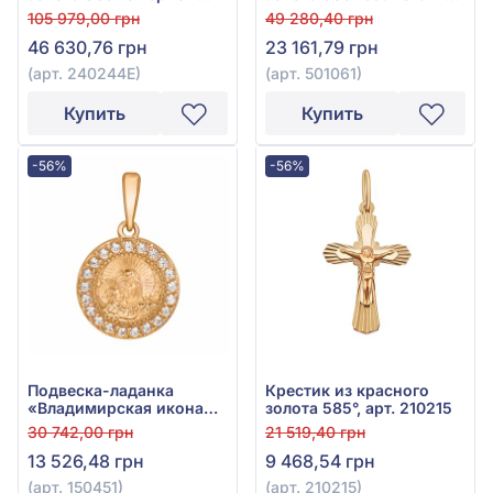
эмалью, арт. 240244Е
арт. 501061
105 979,00 грн
49 280,40 грн
46 630,76 грн
23 161,79 грн
(арт. 240244Е)
(арт. 501061)
Купить
Купить
-56%
-56%
Подвеска-ладанка
Крестик из красного
«Владимирская икона
золота 585°, арт. 210215
Божией Матери» из
30 742,00 грн
21 519,40 грн
красного золота 585° с
13 526,48 грн
9 468,54 грн
фианитом/
куб.цирконием, арт.
(арт. 150451)
(арт. 210215)