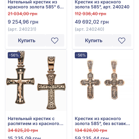
Нательный крестик из
Крестик из красного
красного золота 585° без
золота 585°, арт. 240240
вставки, арт. 240231
21 034,00 грн
112 936,40 грн
9 254,96 грн
49 692,02 грн
(арт. 240231)
(арт. 240240)
Купить
Купить
-56%
-56%
Нательный крестик с
Крестик из красного
распятием из красного
золота 585°, без вставки,
золота 585°, без вставки,
арт. Кр1506р
34 625,20 грн
134 626,00 грн
арт. 250090
15 235,09 грн
59 235,44 грн