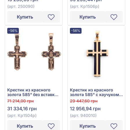
(арт. 250090)
(арт. Кр1506р)
Купить
Купить
-56%
-56%
Крестик из красного
Крестик из красного
золота 585° без вставки,
золота 585° с каучуком,
арт. Кр1504р
арт. 940010
71 214,00 грн
29 447,60 грн
31 334,16 грн
12 956,94 грн
(арт. Кр1504р)
(арт. 940010)
Купить
Купить