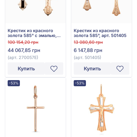
Крестик из красного
Крестик из красного
золота 585° с эмалью,
золота 585°, арт. 501405
арт. 270057Е
100 154,20 грн
13 080,60 грн
44 067,85 грн
6 147,88 грн
(арт. 270057Е)
(арт. 501405)
Купить
Купить
-53%
-53%