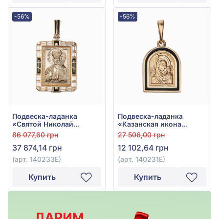
-56%
-56%
Подвеска-ладанка
Подвеска-ладанка
«Святой Николай
«Казанская икона
Чудотворец» из
Божией Матери» из
86 077,60 грн
27 506,00 грн
красного золота 585°,
красного золота 585° с
37 874,14 грн
12 102,64 грн
арт. 140233Е
чёрной эмалью, арт.
140231Е
(арт. 140233Е)
(арт. 140231Е)
Купить
Купить