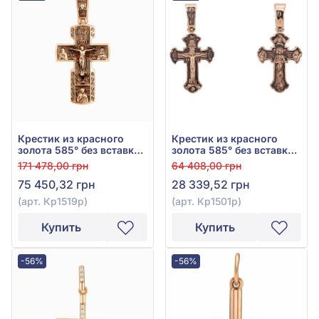
Крестик из красного
Крестик из красного
золота 585° без вставки,
золота 585° без вставки,
арт. Кр1519р
арт. Кр1501р
171 478,00 грн
64 408,00 грн
75 450,32 грн
28 339,52 грн
(арт. Кр1519р)
(арт. Кр1501р)
Купить
Купить
-56%
-56%