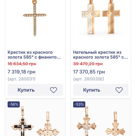
Крестик из красного
Нательный крестик из
золота 585° с фианитом,
красного золота 585° с
арт. 260031
фианитом и эмалью, арт.
16 634,50 грн
39 479,20 грн
260035Е
7 319,18 грн
17 370,85 грн
(арт. 260031)
(арт. 260035Е)
Купить
Купить
-56%
-53%