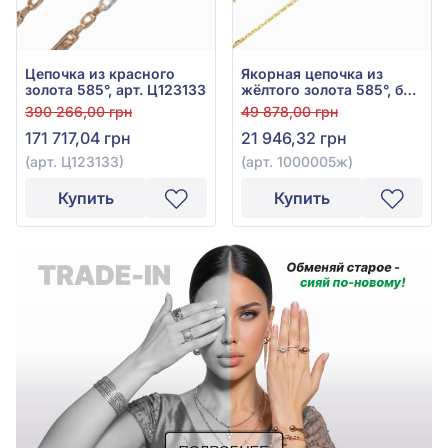
Цепочка из красного
Якорная цепочка из
золота 585°, арт. Ц123133
жёлтого золота 585°, без
вставки, арт. 1000005ж
390 266,00 грн
49 878,00 грн
171 717,04 грн
21 946,32 грн
(арт. Ц123133)
(арт. 1000005ж)
Купить
Купить