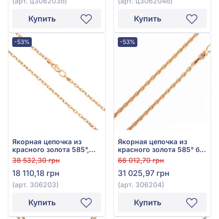
(арт. ц306203б)
(арт. ц306204б)
Купить
Купить
-53%
-53%
Якорная цепочка из
Якорная цепочка из
красного золота 585°,
красного золота 585° без
без вставки, арт. 306203
вставки, арт. 306204
38 532,30 грн
66 012,70 грн
18 110,18 грн
31 025,97 грн
(арт. 306203)
(арт. 306204)
Купить
Купить