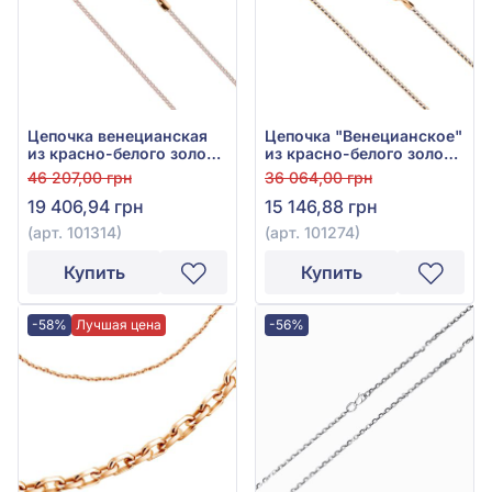
Цепочка венецианская
Цепочка "Венецианское"
из красно-белого золота
из красно-белого золота
585°, без вставки, арт.
585°, без вставки, арт.
46 207,00 грн
36 064,00 грн
101314
101274
19 406,94 грн
15 146,88 грн
(арт. 101314)
(арт. 101274)
Купить
Купить
-58%
Лучшая цена
-56%