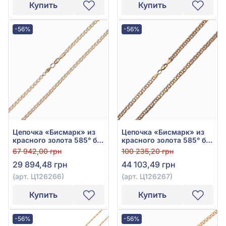
Купить
Купить
-56%
-56%
Цепочка «Бисмарк» из
Цепочка «Бисмарк» из
красного золота 585° без
красного золота 585° без
вставки, арт. Ц126266
вставки, арт. Ц126267
67 942,00 грн
100 235,20 грн
29 894,48 грн
44 103,49 грн
(арт. Ц126266)
(арт. Ц126267)
Купить
Купить
-56%
-56%