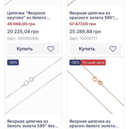
Цепочка "Якорное
Якорная цепочка из
круглое" из белого
красного золота 585°,
золота 585° без вставки,
без вставки, арт. 1000017
45 966,00 грн
57 477,00 грн
арт. 1000009б
20 225,04 грн
25 289,88 грн
(арт. 1000009б)
(арт. 1000017)
Купить
Купить
-56%
-58%
Лучшая цена
Якорная цепочка из
Якорная цепочка из
белого золота 585° без
красно-белого золота