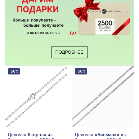
-56%
-56%
Цепочка Якорная из
Цепочка «Бисмарк» из