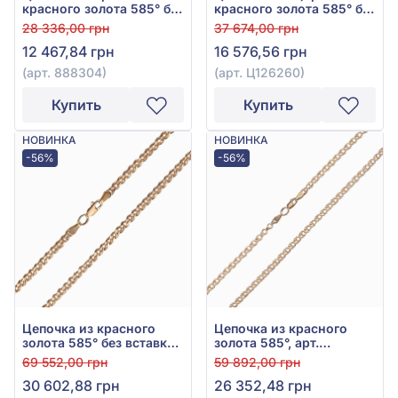
красного золота 585° без
красного золота 585° без
вставки, арт. 888304
вставки, арт. Ц126260
28 336,00 грн
37 674,00 грн
12 467,84 грн
16 576,56 грн
(арт. 888304)
(арт. Ц126260)
Купить
Купить
НОВИНКА
НОВИНКА
-56%
-56%
Цепочка из красного
Цепочка из красного
золота 585° без вставки,
золота 585°, арт.
арт. ЦД126262
ЦД126266
69 552,00 грн
59 892,00 грн
30 602,88 грн
26 352,48 грн