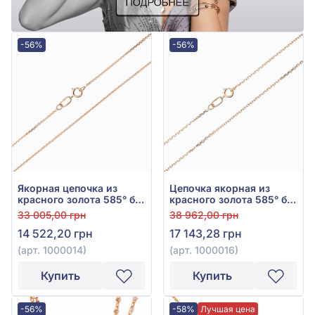
-56%
-56%
Якорная цепочка из
Цепочка якорная из
красного золота 585° без
красного золота 585° без
вставки, арт. 1000014
вставки, арт. 1000016
33 005,00 грн
38 962,00 грн
14 522,20 грн
17 143,28 грн
(арт. 1000014)
(арт. 1000016)
Купить
Купить
-56%
-58%
Лучшая цена