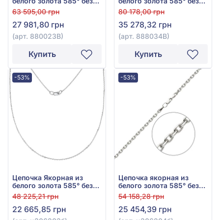
белого золота 585° без
белого золота 585° без
вставки, арт. 880023В
вставки, арт. 888034В
63 595,00 грн
80 178,00 грн
27 981,80 грн
35 278,32 грн
(арт. 880023В)
(арт. 888034В)
Купить
Купить
-53%
-53%
Цепочка Якорная из
Цепочка якорная из
белого золота 585° без
белого золота 585° без
вставки, арт. ц306203б
вставки, арт. ц306204б
48 225,21 грн
54 158,28 грн
22 665,85 грн
25 454,39 грн