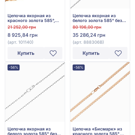
Цепочка якорная из
Цепочка якорная из
красного золота 585°,
белого золота 585° без
арт. 101140
вставки, арт. 888306В
21 252,00 грн
80 196,00 грн
8 925,84 грн
35 286,24 грн
(арт. 101140)
(арт. 888306В)
Купить
Купить
-56%
-56%
Цепочка якорная из
Цепочка «Бисмарк» из
белого золота 585° без
красного золота 585°,