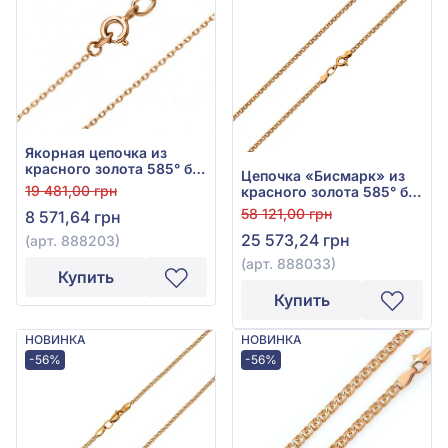
Якорная цепочка из
красного золота 585° без
Цепочка «Бисмарк» из
вставки, арт. 888203
19 481,00 грн
красного золота 585° без
вставки, арт. 888033
58 121,00 грн
8 571,64 грн
25 573,24 грн
(арт. 888203)
(арт. 888033)
Купить
Купить
НОВИНКА
НОВИНКА
-56%
-56%