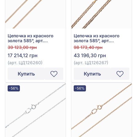
Цепочка из красного
Цепочка из красного
золота 585°, арт.
золота 585°, арт.
ЦД126260
ЦД126267
39 123,00 грн
98 173,40 грн
17 214,12 грн
43 196,30 грн
(арт. ЦД126260)
(арт. ЦД126267)
Купить
Купить
-56%
-56%