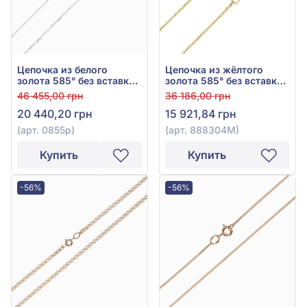
Цепочка из белого
Цепочка из жёлтого
золота 585° без вставки,
золота 585° без вставки,
арт. 0855р
арт. 888304М
46 455,00 грн
36 186,00 грн
20 440,20 грн
15 921,84 грн
(арт. 0855р)
(арт. 888304М)
Купить
Купить
-56%
-56%