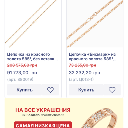
Цепочка из красного
Цепочка «Бисмарк» из
золота 585°, без вставки,
красного золота 585°,
арт. 880019
арт. Ц013-1
208 575,00 грн
73 255,00 грн
91 773,00 грн
32 232,20 грн
(арт. 880019)
(арт. Ц013-1)
Купить
Купить