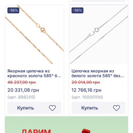
-56%
-56%
Якорная цепочка из
Цепочка якорная из
красного золота 585° без
белого золота 585° без
вставки, арт. 888205
вставки, арт. 1000010б
46 207,00 грн
29 014,00 грн
20 331,08 грн
12 766,16 грн
(арт. 888205)
(арт. 1000010б)
Купить
Купить