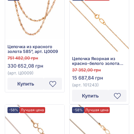
Цепочка из красного
золота 585°, арт. Ц0009
751 482,00 грн
Цепочка Якорная из
красно-белого золота
330 652,08 грн
585°, арт. 101243
37 352,00 грн
(арт. Ц0009)
15 687,84 грн
Купить
(арт. 101243)
Купить
-58%
Лучшая цена
-58%
Лучшая цена