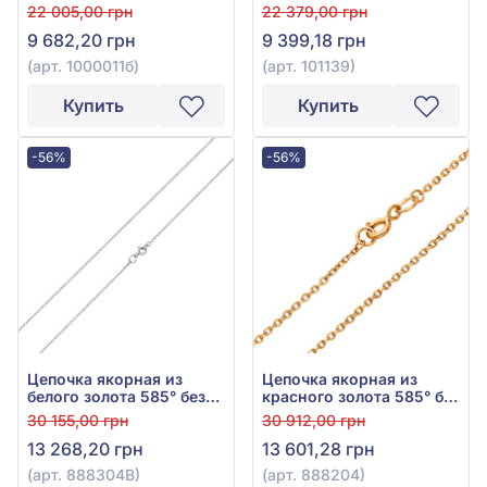
вставки, арт. 1000011б
585°, без вставки, арт.
22 005,00 грн
22 379,00 грн
101139
9 682,20 грн
9 399,18 грн
(арт. 1000011б)
(арт. 101139)
Купить
Купить
-56%
-56%
Цепочка якорная из
Цепочка якорная из
белого золота 585° без
красного золота 585° без
вставки, арт. 888304В
вставки, арт. 888204
30 155,00 грн
30 912,00 грн
13 268,20 грн
13 601,28 грн
(арт. 888304В)
(арт. 888204)