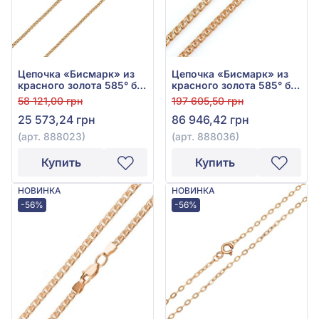
Цепочка «Бисмарк» из
Цепочка «Бисмарк» из
красного золота 585° без
красного золота 585° без
вставки, арт. 888023
вставки, арт. 888036
58 121,00 грн
197 605,50 грн
25 573,24 грн
86 946,42 грн
(арт. 888023)
(арт. 888036)
Купить
Купить
НОВИНКА
НОВИНКА
-56%
-56%