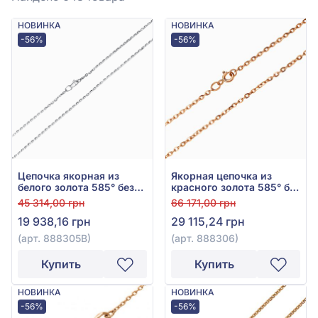
НОВИНКА
НОВИНКА
-56%
-56%
Цепочка якорная из
Якорная цепочка из
белого золота 585° без
красного золота 585° без
вставки, арт. 888305В
вставки, арт. 888306
45 314,00 грн
66 171,00 грн
19 938,16 грн
29 115,24 грн
(арт. 888305В)
(арт. 888306)
Купить
Купить
НОВИНКА
НОВИНКА
-56%
-56%