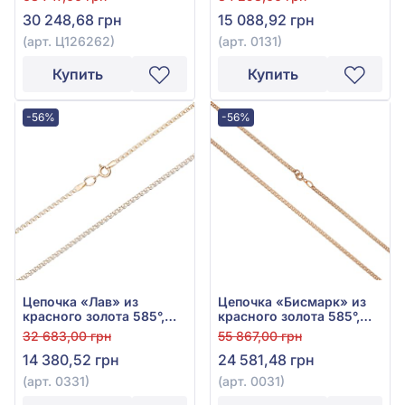
арт. 0131
30 248,68 грн
15 088,92 грн
(арт. Ц126262)
(арт. 0131)
Купить
Купить
-56%
-56%
Цепочка «Лав» из
Цепочка «Бисмарк» из
красного золота 585°,
красного золота 585°,
без вставки, арт. 0331
без вставки, арт. 0031
32 683,00 грн
55 867,00 грн
14 380,52 грн
24 581,48 грн
(арт. 0331)
(арт. 0031)