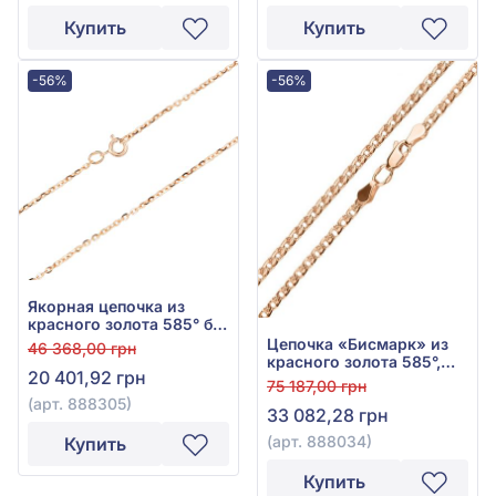
Купить
Купить
-56%
-56%
Якорная цепочка из
красного золота 585° без
вставки, арт. 888305
Цепочка «Бисмарк» из
46 368,00 грн
красного золота 585°,
20 401,92 грн
без вставки, арт. 888034
75 187,00 грн
(арт. 888305)
33 082,28 грн
(арт. 888034)
Купить
Купить