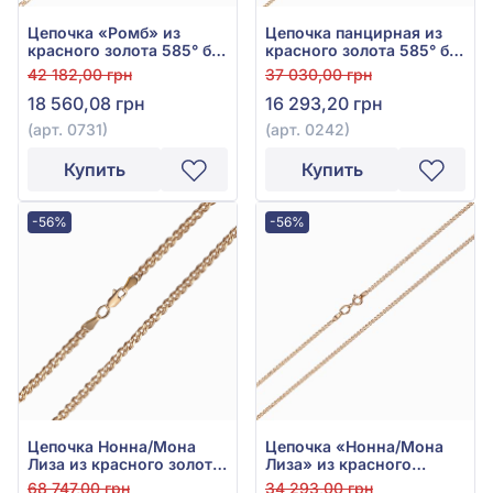
Цепочка «Ромб» из
Цепочка панцирная из
красного золота 585° без
красного золота 585° без
вставки, арт. 0731
вставки, арт. 0242
42 182,00 грн
37 030,00 грн
18 560,08 грн
16 293,20 грн
(арт. 0731)
(арт. 0242)
Купить
Купить
-56%
-56%
Цепочка Нонна/Мона
Цепочка «Нонна/Мона
Лиза из красного золота
Лиза» из красного
585°, арт. Ц126262
золота 585° без вставки,
68 747,00 грн
34 293,00 грн