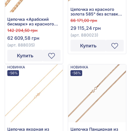
Цепочка из красного
золота 585° без вставки,
арт. 880023
Цепочка «Арабский
66 171,00 грн
бисмарк» из красного
29 115,24 грн
золота 585° без вставки,
142 294,50 грн
арт. 888035
(арт. 880023)
62 609,58 грн
(арт. 888035)
Купить
Купить
НОВИНКА
НОВИНКА
-56%
-56%
Цепочка якорная из
Цепочка Панцирная из