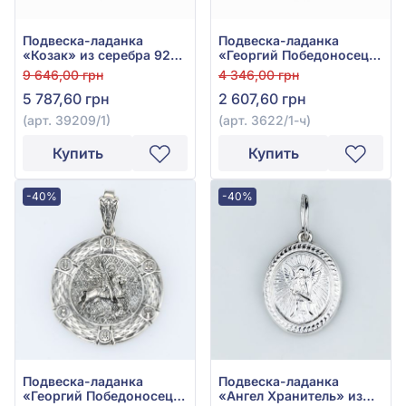
Подвеска-ладанка
Подвеска-ладанка
«Козак» из серебра 925°,
«Георгий Победоносец»
арт. 39209/1
из серебра 925° без
9 646,00 грн
4 346,00 грн
вставки, арт. 3622/1-ч
5 787,60 грн
2 607,60 грн
(арт. 39209/1)
(арт. 3622/1-ч)
Купить
Купить
-40%
-40%
Подвеска-ладанка
Подвеска-ладанка
«Георгий Победоносец»
«Ангел Хранитель» из