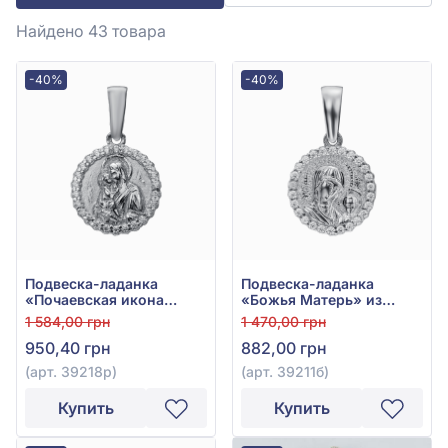
Найдено 43
товара
-40%
-40%
Подвеска-ладанка
Подвеска-ладанка
«Почаевская икона
«Божья Матерь» из
Божией Матери» из
серебра 925° с
1 584,00 грн
1 470,00 грн
серебра 925° с
фианитом, арт. 39211б
950,40 грн
882,00 грн
фианитом, арт. 39218р
(арт. 39218р)
(арт. 39211б)
Купить
Купить