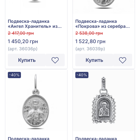
Подвеска-ладанка
Подвеска-ладанка
«Ангел Хранитель» из
«Покрова» из серебра
серебра 925° без
925°, арт. 36039р
2 417,00 грн
2 538,00 грн
вставки, арт. 36036р
1 450,20 грн
1 522,80 грн
(арт. 36036р)
(арт. 36039р)
Купить
Купить
-40%
-40%
Подвеска-ладанка
Подвеска-ладанка