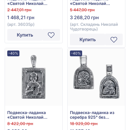
«Святой Николай
«Святой Николай
Чудотворец» из серебра
Чудотворец» из серебра
2 447,01 грн
5 447,00 грн
925° без вставки, арт.
925°, без вставки, арт.
1 468,21 грн
3 268,20 грн
36035р
Складень Николай
Чудотворець
(арт. 36035р)
(арт. Складень Николай
Чудотворець)
Купить
Купить
-40%
-40%
Подвеска-ладанка
Подвеска-ладанка из
«Святой Николай
серебра 925° без
Чудотворец» из серебра
вставки, арт. Ладанка 1
8 422,00 грн
18 929,00 грн
925°, арт. Ладанка 89