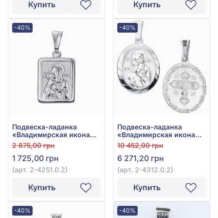
Купить
Купить
-40%
-40%
Подвеска-ладанка
Подвеска-ладанка
«Владимирская икона
«Владимирская икона
Божией Матери» из
Божией Матери» из
2 875,00 грн
10 452,00 грн
серебра 925°, арт. 2-
серебра 925°, арт. 2-
1 725,00 грн
6 271,20 грн
4251.0.2
4312.0.2
(арт. 2-4251.0.2)
(арт. 2-4312.0.2)
Купить
Купить
-40%
-40%