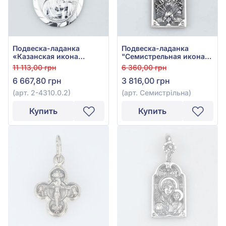
Подвеска-ладанка
Подвеска-ладанка
«Казанская икона
"Семистрельная икона
Божией Матери» из
Божией Матери" из
11 113,00 грн
6 360,00 грн
серебра 925°, арт. 2-
серебра 925°, арт.
6 667,80 грн
3 816,00 грн
4310.0.2
Семистрільна
(арт. 2-4310.0.2)
(арт. Семистрільна)
Купить
Купить