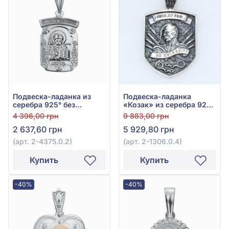
Подвеска-ладанка из
Подвеска-ладанка
серебра 925° без
«Козак» из серебра 925°,
вставки, арт. 2-4375.0.2
арт. 2-1306.0.4
4 396,00 грн
9 883,00 грн
2 637,60 грн
5 929,80 грн
(арт. 2-4375.0.2)
(арт. 2-1306.0.4)
Купить
Купить
-40%
-40%