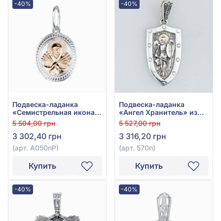
-40%
-40%
Подвеска-ладанка
Подвеска-ладанка
«Семистрельная икона
«Ангел Хранитель» из
Божией Матери» из
серебра 925°/375° без
5 504,00 грн
5 527,00 грн
серебра 925°/375° без
вставки, арт. 570п
3 302,40 грн
3 316,20 грн
вставки, арт. А050пР
(арт. А050пР)
(арт. 570п)
Купить
Купить
-40%
-40%