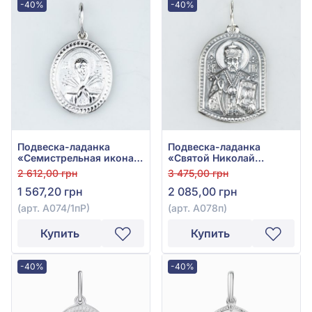
-40%
-40%
Подвеска-ладанка
Подвеска-ладанка
«Семистрельная икона
«Святой Николай
Божией Матери» из
Чудотворец» из серебра
2 612,00 грн
3 475,00 грн
серебра 925° без
925°, арт. А078п
1 567,20 грн
2 085,00 грн
вставки, арт. А074/1пР
(арт. А074/1пР)
(арт. А078п)
Купить
Купить
-40%
-40%