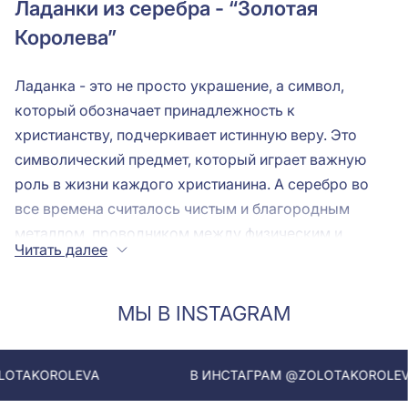
Ладанки из серебра - “Золотая
Королева”
Ладанка - это не просто украшение, а символ,
который обозначает принадлежность к
христианству, подчеркивает истинную веру. Это
символический предмет, который играет важную
роль в жизни каждого христианина. А серебро во
все времена считалось чистым и благородным
металлом, проводником между физическим и
Читать далее
духовным началом человека. Купить серебряную
ладанку - это шаг к единению с Богом, символ
истинной веры.
МЫ В INSTAGRAM
Серебряные подвески ладанки:
EVA
В ИНСТАГРАМ @ZOLOTAKOROLEVA
основные виды