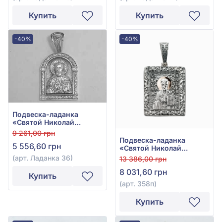
Купить
Купить
-40%
-40%
Подвеска-ладанка
«Святой Николай
Чудотворец» из серебра
9 261,00 грн
925° с фианитом, арт.
Подвеска-ладанка
5 556,60 грн
Ладанка 36
«Святой Николай
Чудотворец» из серебра
(арт. Ладанка 36)
13 386,00 грн
925°/375° без вставки,
8 031,60 грн
арт. 358п
Купить
(арт. 358п)
Купить