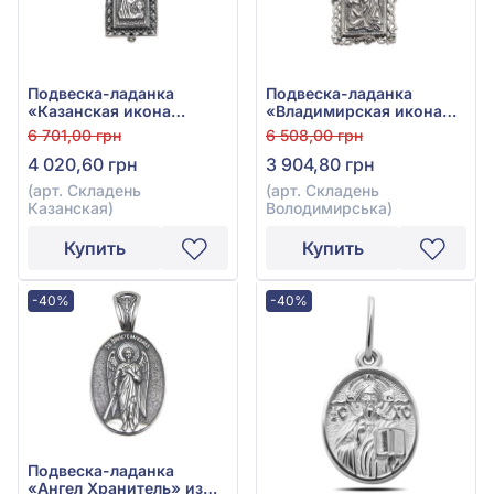
Подвеска-ладанка
Подвеска-ладанка
«Казанская икона
«Владимирская икона
Божией Матери» из
Божией Матери» из
6 701,00 грн
6 508,00 грн
серебра 925°, без
серебра 925°, без
4 020,60 грн
3 904,80 грн
вставки, арт. Складень
вставки, арт. Складень
Казанская
Володимирська
(арт. Складень
(арт. Складень
Казанская)
Володимирська)
Купить
Купить
-40%
-40%
Подвеска-ладанка
«Ангел Хранитель» из