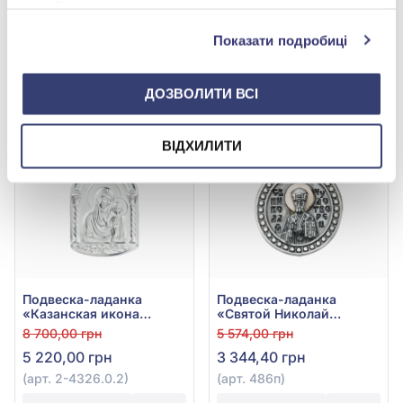
службами.
Показати подробиці
ДОЗВОЛИТИ ВСІ
-40%
-40%
ВІДХИЛИТИ
Подвеска-ладанка
Подвеска-ладанка
«Казанская икона
«Святой Николай
Божией Матери» из
Чудотворец» из серебра
8 700,00 грн
5 574,00 грн
серебра 925°, арт. 2-
925°/375° без вставки,
5 220,00 грн
3 344,40 грн
4326.0.2
арт. 486п
(арт. 2-4326.0.2)
(арт. 486п)