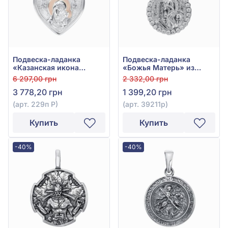
Подвеска-ладанка
Подвеска-ладанка
«Казанская икона
«Божья Матерь» из
Божией Матери» из
серебра 925° с
6 297,00 грн
2 332,00 грн
серебра 925°/375° без
фианитом, арт. 39211р
3 778,20 грн
1 399,20 грн
вставки, арт. 229п Р
(арт. 229п Р)
(арт. 39211р)
Купить
Купить
-40%
-40%