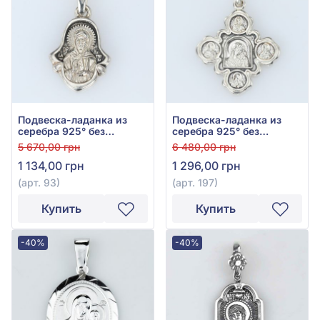
Подвеска-ладанка из
Подвеска-ладанка из
серебра 925° без
серебра 925° без
вставки, арт. 93
вставки, арт. 197
5 670,00 грн
6 480,00 грн
1 134,00 грн
1 296,00 грн
(арт. 93)
(арт. 197)
Купить
Купить
-40%
-40%