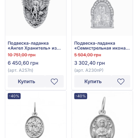
Подвеска-ладанка
Подвеска-ладанка
«Ангел Хранитель» из
«Семистрельная икона
серебра 925° без
Божией Матери» из
10 751,00 грн
5 504,00 грн
вставки, арт. А257п
серебра 925° с
6 450,60 грн
3 302,40 грн
фианитом, арт. А230пР
(арт. А257п)
(арт. А230пР)
Купить
Купить
-40%
-40%