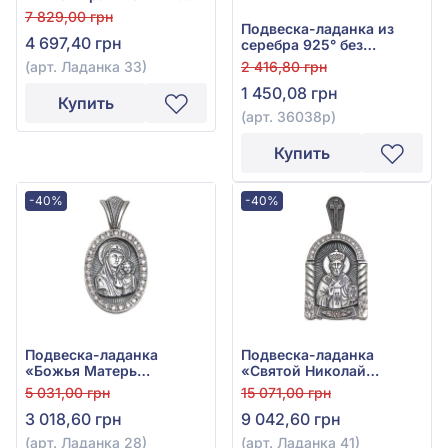
серебра 925° без
7 829,00 грн
вставки, арт. Ладанка 33
Подвеска-ладанка из
4 697,40 грн
серебра 925° без
вставки, арт. 36038р
2 416,80 грн
(арт. Ладанка 33)
1 450,08 грн
Купить
(арт. 36038р)
Купить
-40%
-40%
Подвеска-ладанка
Подвеска-ладанка
«Божья Матерь
«Святой Николай
Казанская» из серебра
Чудотворец» из серебра
5 031,00 грн
15 071,00 грн
925° с фианитом, арт.
925° с фианитом, арт.
3 018,60 грн
9 042,60 грн
Ладанка 28
Ладанка 41
(арт. Ладанка 28)
(арт. Ладанка 41)