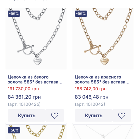
-56%
-56%
Цепочка из белого
Цепочка из красного
золота 585° без вставки,
золота 585° без вставки,
арт. 1010042б
арт. 1010042
191 730,00 грн
188 742,00 грн
84 361,20 грн
83 046,48 грн
(арт. 1010042б)
(арт. 1010042)
Купить
Купить
-56%