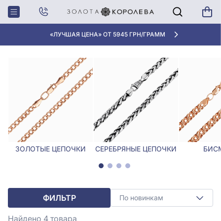
Главная
Цепочки
Цепочка с подвеской
ЦЕПОЧКА С ПОДВЕСКОЙ
«ЛУЧШАЯ ЦЕНА» ОТ 5945 ГРН/ГРАММ
ЗОЛОТЫЕ ЦЕПОЧКИ
СЕРЕБРЯНЫЕ ЦЕПОЧКИ
БИС
ФИЛЬТР
По новинкам
Найдено 4
товара